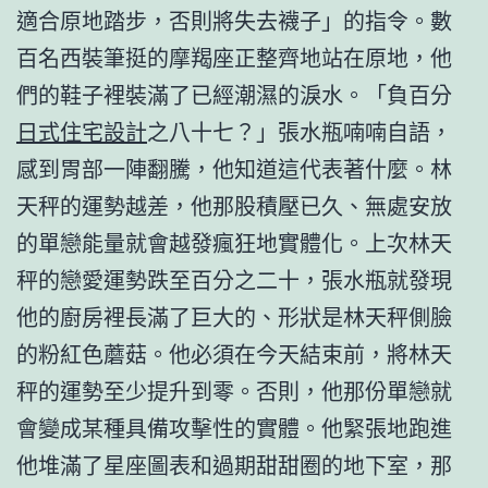
適合原地踏步，否則將失去襪子」的指令。數
百名西裝筆挺的摩羯座正整齊地站在原地，他
們的鞋子裡裝滿了已經潮濕的淚水。「負百分
日式住宅設計
之八十七？」張水瓶喃喃自語，
感到胃部一陣翻騰，他知道這代表著什麼。林
天秤的運勢越差，他那股積壓已久、無處安放
的單戀能量就會越發瘋狂地實體化。上次林天
秤的戀愛運勢跌至百分之二十，張水瓶就發現
他的廚房裡長滿了巨大的、形狀是林天秤側臉
的粉紅色蘑菇。他必須在今天結束前，將林天
秤的運勢至少提升到零。否則，他那份單戀就
會變成某種具備攻擊性的實體。他緊張地跑進
他堆滿了星座圖表和過期甜甜圈的地下室，那