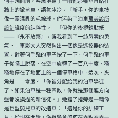
何手殘面前，輕蔑地掃了一眼他那輛垂直貼在
牆上的掀背車，語氣冰冷。「新手，你的車技
像一團混亂的毛線球。你污染了泊車
醫美診所
設計
維度的純粹性。」「但你的後視鏡貼紙
——『永不放棄』，讓我看到了一絲愚蠢的勇
氣。」車影大人突然掏出一個像是遙控器的裝
置，對著何手殘的車子按了一下。何手殘的車
子從牆上脫落，在空中旋轉了一百八十度，穩
穩地停在了地面上的一個停車格中。這次，夾
角是——零度。「你被分配給我的泊車學徒
了。如果泊車是一種宗教，你就是那個連方向
盤都沒摸過的新信徒。」她指了指旁邊一輛像
是巨型嬰兒車的改造車：「這是你的訓練工
具，從現在開始，你得學會如何在零點零零一