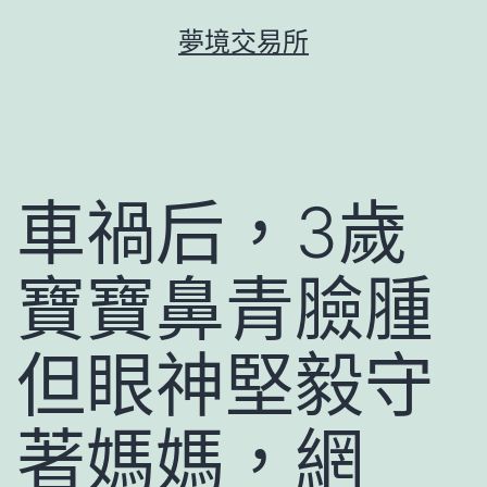
跳
夢境交易所
至
主
要
內
容
車禍后，3歲
寶寶鼻青臉腫
但眼神堅毅守
著媽媽，網