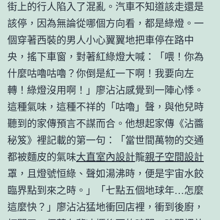
街上的行人陷入了混亂。汽車不知道該走還是
該停，因為無論從哪個方向看，都是綠燈。一
個穿著西裝的男人小心翼翼地把車停在路中
央，搖下車窗，對著紅綠燈大喊：「喂！你為
什麼咕嚕咕嚕？你倒是紅一下啊！我要向左
轉！綠燈沒用啊！」廖沾沾感覺到一陣心悸。
這種氣味，這種不祥的「咕嚕」聲，與他兒時
聽到的家傳預言不謀而合。他想起家傳《沾醬
秘笈》裡記載的第一句：「當世間萬物的交通
都被麵皮的氣味
大直室內設計
籠
親子空間設計
罩，且燈號恒綠、聲如湯沸時，便是宇宙水餃
臨界點到來之時。」「七點五個地球年…怎麼
這麼快？」廖沾沾猛地衝回店裡，衝到後廚，