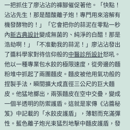
一把抓住了廖沾沾的褲腳催促著他。「快點！
沾沾先生！那是醋酸離子炮！專門用來溶解有
機發酵物的！」「它會把你的蒜泥在零點一秒
內
新古典設計
變成無菌的、純淨的白醋！那是
浩劫啊！」「不准動我的蒜泥！」廖沾沾發出
了醬料學家對待信仰般的
中醫診所設計
怒吼。
他以一種專業包水餃的極限速度，從旁邊的麵
粉堆中抓起了兩團麵皮。麵皮被他用氣功般的
捏製手法，瞬間擴大成直徑三公尺的巨大麵
皮。他猛地擲出，兩張麵皮在空中交疊，變成
一個半透明的防禦護盾。這就是家傳《沾醬秘
笈》中記載的「水餃皮護盾」，薄韌而充滿彈
性。藍色離子炮光束猛烈地擊中麵皮護盾，發