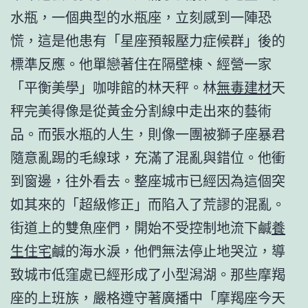
水瓶，一個典型的水瓶座，立刻感到一陣恐
慌，這是他患有「星座預報壓力症候群」後的
標準反應。他單戀著住在隔壁棟、經營一家
「平衡美學」咖啡館的林天秤。林
無毒建材
天
秤完美得像是從黃金分割線中走出來的藝術
品。而張水瓶的人生，則像一團被獅子座暴君
隨意亂踢的毛線球，充滿了混亂與錯位。他衝
到窗邊，往外看去。整座城市已經因為這個突
如其來的「超級修正」而陷入了荒謬的混亂。
街道上的雙魚座們，開始不受控制地流下鹹
養
生住宅
鹹的海水淚，他們無法停止地哭泣，導
致城市低窪處已經形成了小型潟湖。那些摩羯
座的上班族，嚴格遵守著廣播中「摩羯座今天