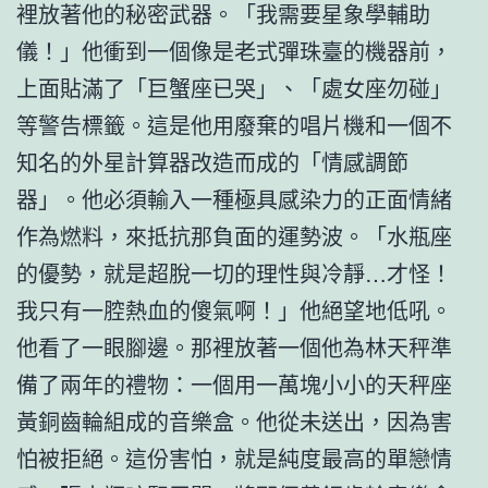
裡放著他的秘密武器。「我需要星象學輔助
儀！」他衝到一個像是老式彈珠臺的機器前，
上面貼滿了「巨蟹座已哭」、「處女座勿碰」
等警告標籤。這是他用廢棄的唱片機和一個不
知名的外星計算器改造而成的「情感調節
器」。他必須輸入一種極具感染力的正面情緒
作為燃料，來抵抗那負面的運勢波。「水瓶座
的優勢，就是超脫一切的理性與冷靜…才怪！
我只有一腔熱血的傻氣啊！」他絕望地低吼。
他看了一眼腳邊。那裡放著一個他為林天秤準
備了兩年的禮物：一個用一萬塊小小的天秤座
黃銅齒輪組成的音樂盒。他從未送出，因為害
怕被拒絕。這份害怕，就是純度最高的單戀情