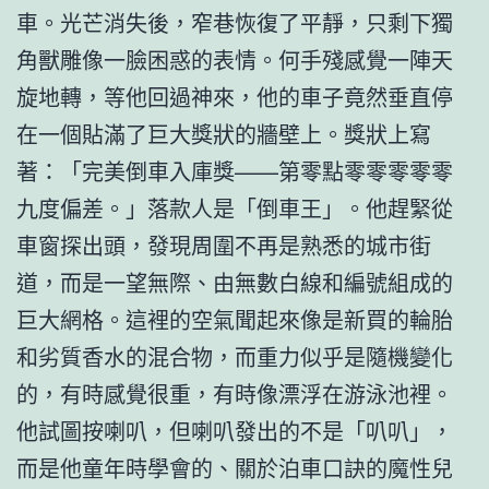
車。光芒消失後，窄巷恢復了平靜，只剩下獨
角獸雕像一臉困惑的表情。何手殘感覺一陣天
旋地轉，等他回過神來，他的車子竟然垂直停
在一個貼滿了巨大獎狀的牆壁上。獎狀上寫
著：「完美倒車入庫獎——第零點零零零零零
九度偏差。」落款人是「倒車王」。他趕緊從
車窗探出頭，發現周圍不再是熟悉的城市街
道，而是一望無際、由無數白線和編號組成的
巨大網格。這裡的空氣聞起來像是新買的輪胎
和劣質香水的混合物，而重力似乎是隨機變化
的，有時感覺很重，有時像漂浮在游泳池裡。
他試圖按喇叭，但喇叭發出的不是「叭叭」，
而是他童年時學會的、關於泊車口訣的魔性兒