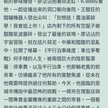
郁的蔘味爆發。廖沾沾抱著蒜泥缸、K-999咬著
他，一起從撞出來的洞口衝向後院。王醋狂的
醋罐機器人發出尖叫：「別想逃！醬油黨餘
孽！我會追上你！」店內剩下的所有空盤子被
醋酸氣波震碎，發出了最後的哀鳴。廖沾沾的
宇宙冒險，就在這片蒜泥、中藥和醋酸的混亂
中，拉開了帷幕。《平行泊車維度：車位爭奪
戰》何手殘的人生，被兩個巨大的陰影籠罩
著：停車費，以及平行泊車。他那輛老舊的掀
背車，彷彿繼承了他所有的駕駛焦慮，從未在
他需要時提供過任何幫助。今天，他面臨的是
城市傳說中最恐怖的挑戰，一條夾在理髮店與
一間專賣金屬雕像的畫廊之間的窄巷。一個看
起來比他車子尺寸小上三十公分的停車格，上