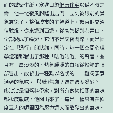
面的皺衛生紙，塞進口袋
健康住宅
以備不時之
需。他一
侘寂風
腳踏出店門，立刻被眼前的景
象震驚了。整條城市的主幹道上，數百個交通
信號燈，從東邊到西邊，從高架橋到巷弄口，
全部變成了綠燈。它們不是交替閃爍，而是固
定在「通行」的狀態，同時，每一個
空間心理
學
燈箱都發出了那種「咕嚕咕嚕」的聲音，並
且有一層淡淡的、熱氣騰騰的白霧從燈箱的頂
部冒出，散發出一種難以名狀的——麵粉蒸煮
過頭的氣味。「麵粉焦慮？還是過度發酵？」
廖沾沾是個醬料學家，對所有食物相關的氣味
都極度敏感。他聞出來了，這是一種只有在極
度巨大的麵團因為壓力過大而散發出的氣味。