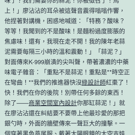
味了？我們需要你的蒜泥！你被徵召了！馬
上！」廖沾沾的耳朵被這聲音震得嗡嗡作響，
他捏著對講機，困惑地喊道：「特務？酸味？
等等！我聞到的不是酸味！是麵粉過度膨脹的
焦慮味！還有，我現在走不開！我的陳年老蒜
泥需要每隔三小時的溫和震動！」「蒜泥？」
對面傳來K-999崩潰的尖叫聲，帶著濃濃的中藥
味電子雜音：「重點不是蒜泥！重點是**時空正
在彎曲！**我們的推進器快沒
綠設計師
紅棗了！
快！我們在你的後院！別帶任何多餘的東西！
除了——
商業空間室內設計
你那缸蒜泥！」就
在廖沾沾還在糾結要不要帶上他最珍愛的那把
銀勺時，外面的牆壁傳來一聲巨大的撞擊。一
個穿著黑色燕尾服、戴著太陽眼鏡的太空吉娃