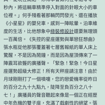
秒內，將這輛車精準停入對面的針眼大小的車
位裡。」何手殘看著那輛閃閃發光、還在播放
《小星星》的嬰兒車，感到一陣眩暈。泊車維
度的生活，比他想象中
綠裝修設計
還要無理頭
一百萬倍。《失控的星座運勢與單戀狂想曲》
張水瓶從他那張覆蓋著七層舊報紙的單人床上
驚醒，不是因為鬧鐘，而是因為屋頂傳來了一
陣震耳欲聾的廣播聲。「緊急！緊急！今日星
座運勢超級大修正！所有天秤座請注意！由於
月球剛剛打了一個噴嚏，您的戀愛機率從昨日
的百分之九十九點九，陡降至負百分之八十
七！」廣播員的聲音聽起來像是一個正在經歷
中年危機的雙子座，充滿了戲劇性的絕望。張