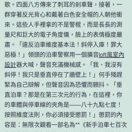
歌。四面八方傳來了刺耳的剎車聲，接著，一
群穿著反光背心和戴著白色安全帽的人朝他衝
來。這些人手裡拿的不是警棍，而是長長的測
量尺和巨大的電子角度儀，臉上的表情極度嚴
肅。「違反泊車維度基本法！斜停入庫！罪大
惡極！」領頭的泊車警察用一個擴音
loft風室內
設計
器大喊，聲音充滿機械感。「我、我沒有
斜停！我只是垂直停在了牆壁上！」何手殘趕
緊為自己辯解，但聲音因為恐懼而顫抖。「垂
直泊車？那是在第三次元的行為，在這裡，你
的車體與停車線的夾角是——八十九點七度！
按照維度法則，你必須接受懲罰！」懲罰的內
容是：無限次觀看一部名為**《新手泊車七百次