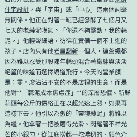
住宅設計
，與「宇宙」或「中心」這兩個詞毫
無關係。他正在對著一缸已經發酵了七個月又
七天的老蒜泥嘆氣。「你還不夠靈動，我的蒜
泥。」他輕聲細語，彷彿在責備一個不上進的
孩子。店內只有他
老屋翻新
一個人，連蒼蠅都
因為難以忍受那股陳年蒜頭混合著鐵鏽與淡淡
絕望的味道而選擇繞道飛行。今天的營業額
是：零。廖沾沾不安的不是店裡的生意，而是
他對**「蒜泥成本焦慮症」**的深層恐懼。新鮮
蒜頭每公斤的價格正在以超光速上漲，如果再
這樣下去，他引以為傲的「靈魂蒜泥」將難以
為繼。他拿著一把被磨得光滑、閃耀著不祥光
芒的小銀勺，從缸底撈起一坨濃稠的、顏色介