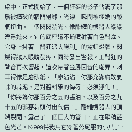
慮中，正式開始了。一個狂妄的影子佔滿了那
扇被撞破的牆門邊緣，光線一瞬間被極端的酸
氣扭曲。一個閃閃發光、像醋罐的機器人緩緩
漂浮進來，它的底座還不斷噴射著白色醋霧。
它身上掛著「醋狂派大勝利」的霓虹燈牌，閃
爍得讓人眼睛發疼，同時發出警報。王醋狂的
聲音再次響起，這次帶著金屬回音的嘲弄，刺
耳得像是磨砂紙。「廖沾沾！你那充滿腐敗氣
味的蒜泥，是對醬料學的侮辱！必須淨化！」
「你將為你那百分之五的醬油，以及百分之九
十五的邪惡蒜頭付出代價！」醋罐機器人的頂
端裂開，露出了一個巨大的管口，正在聚積藍
色光芒。K-999特務用它穿著燕尾服的小爪子，