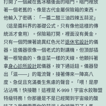
打開了一個藏在舊冰櫃後面的暗門。暗門裡放
著一個老舊的、像是古代金屬保險箱的東西。
他輸入了密碼：「一醬二醋三油四辣五蒜泥」
（這是醬料界的基礎公式，只有像他這樣的傳
統派才會用）。保險箱打開，裡面沒有黃金，
只有一個閃爍著詭異紅色光芒
退休宅設計
的儀
器。這儀器很像一個老式的對講機，但頂部插
著一根彎曲的、像韭菜一樣的天線。他顫抖著
拿
身心診所設計
起儀器，按下通話鈕。儀器發
出「滋——」的電流聲，接著傳來一陣高八
度、急促且充滿養生焦慮的聲音。「喂！是廖
沾沾嗎！快接聽！這裡是 K-999！宇宙水餃聯盟
特級特務！你那邊是不是已經聞到宇宙級的酸