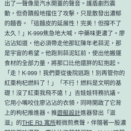
出了一聲像是汽水開蓋的聲音。護盾劇烈震
動，但奇蹟般地擋住了攻擊，只是散發出濃郁
的麵香。「這麵皮的延展性！完美！但撐不了
太久！」K-999焦急地大喊，中藥味更濃了。廖
沾沾知道，他必須帶走他那缸陳年老蒜泥，那
是宇宙的希望。他跑到蒜泥缸前，使出他搬運
食材的全部力量，將那口比他還胖的缸抱起。
「走！K-999！我們要從後院逃跑！別再管你的
紅棗枸杞燃料了！」「不行！燃料是文明的基
礎！沒了紅棗我飛不遠！」吉娃娃特務抗議。
它用小嘴咬住廖沾沾的衣領，同時開啟了它背
上的枸杞推進器。推
遊艇設計
進器發出「滋
滋」的
THE R3 寓所
輕微煎煮聲，伴隨著一股濃