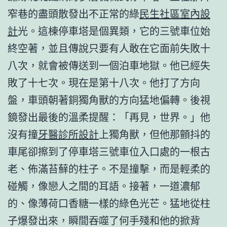
窄巷的盡頭散發出不正常的綠
民生社區室內設
計
光。這棟停車塔是個異類，它的三號車位始
終空著，並且傳說只要有人敢在它面前失敗十
八次，就會被傳送到一個泊車地獄。他已經失
敗了十七次。現在是第十八次。他打了方向
盤，車頭朝著銅獨角獸的方向猛地偏轉。後視
鏡發出最後的溫柔提醒：「再見，世界。」他
沒有撞
牙醫診所設計
上獨角獸，但他那顫抖的
車尾卻擦到了停車塔三號車位入口處的一根古
老、佈滿苔蘚的柱子。不是撞擊，而是輕柔的
碰觸，像戀人之間的耳語。接著，一道濃郁
的、像薄荷口香糖一樣的綠色光芒。猛地從柱
子爆發出來，瞬間吞噬了何手殘和他的掀背