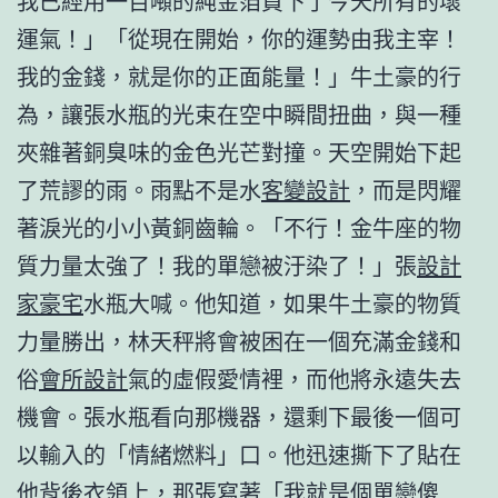
我已經用一百噸的純金箔買下了今天所有的壞
運氣！」「從現在開始，你的運勢由我主宰！
我的金錢，就是你的正面能量！」牛土豪的行
為，讓張水瓶的光束在空中瞬間扭曲，與一種
夾雜著銅臭味的金色光芒對撞。天空開始下起
了荒謬的雨。雨點不是水
客變設計
，而是閃耀
著淚光的小小黃銅齒輪。「不行！金牛座的物
質力量太強了！我的單戀被汙染了！」張
設計
家豪宅
水瓶大喊。他知道，如果牛土豪的物質
力量勝出，林天秤將會被困在一個充滿金錢和
俗
會所設計
氣的虛假愛情裡，而他將永遠失去
機會。張水瓶看向那機器，還剩下最後一個可
以輸入的「情緒燃料」口。他迅速撕下了貼在
他背後衣領上，那張寫著「我就是個單戀傻