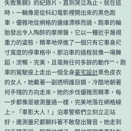
失敗集錦》的紀錄片，直到哭泣為止。就在這
時，一輛像是從科幻電影裡開出來的黑色跑
車，優雅地從網格的邊緣漂移而過。跑車的輪
胎發出令人陶醉的摩擦聲，它以一種近乎蔑視
重力的姿態，精準地停進了一個只有它車身尺
寸寬度的停車格中。那泊車的過程就像一場舞
蹈，流暢、完美，且毫無任何多餘的動作**。跑
車的駕駛座上走出一個全身
豪宅設計
黑色皮衣
的女人，她戴著一副透明護目鏡，冷酷地朝著
何手殘的方向走來。她的步伐優雅而精準，每
一步都像是被測量過一樣，完美地落在網格線
上。「車影大人！」泊車警察們立刻立正站
好，連測量尺都顫抖著不敢發出聲音。她走到