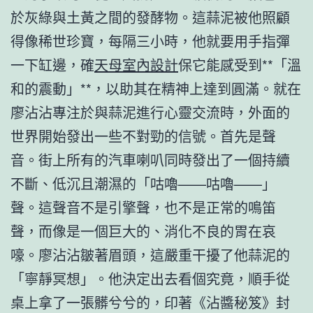
於灰綠與土黃之間的發酵物。這蒜泥被他照顧
得像稀世珍寶，每隔三小時，他就要用手指彈
一下缸邊，確
天母室內設計
保它能感受到**「溫
和的震動」**，以助其在精神上達到圓滿。就在
廖沾沾專注於與蒜泥進行心靈交流時，外面的
世界開始發出一些不對勁的信號。首先是聲
音。街上所有的汽車喇叭同時發出了一個持續
不斷、低沉且潮濕的「咕嚕——咕嚕——」
聲。這聲音不是引擎聲，也不是正常的鳴笛
聲，而像是一個巨大的、消化不良的胃在哀
嚎。廖沾沾皺著眉頭，這嚴重干擾了他蒜泥的
「寧靜冥想」。他決定出去看個究竟，順手從
桌上拿了一張髒兮兮的，印著《沾醬秘笈》封