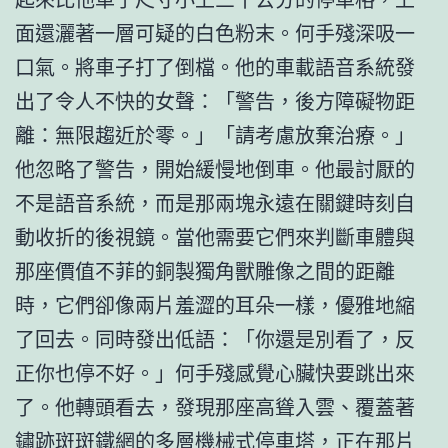
面還灑著一層可疑的白色粉末。何手殘深吸一
口氣。將車子打了倒檔。他的車載語音系統發
出了令人不快的女聲：「警告，後方障礙物距
離：無限趨近於零。」「請考慮放棄治療。」
他忽略了警告，開始緩慢地倒車。他最討厭的
不是語音系統，而是那兩塊永遠在關鍵時刻自
動收折的後視鏡。當他需要它們來判斷車體與
那座價值不菲的銅製獨角獸雕像之間的距離
時，它們卻像兩片羞澀的耳朵一樣，優雅地縮
了回去。同時發出低語：「你還是別看了，反
正你也停不好。」何手殘感覺心臟快要跳出來
了。他轉頭看去，發現那座高聳入雲、覆蓋著
鏽跡斑斑鐵網的多層機械式停車塔，正在那片