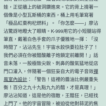
娃，正從牆上的破洞鑽進來。它的背上揹著一
個像是小型瓦斯桶的東西，桶上用毛筆寫著
「極品紅棗枸杞燃料」。「你怎麼——」廖沾
沾驚訝地瞪大了眼睛。K-999用它的小短腿站得
筆直，戴著白色手套的爪子優雅地一揮：「沒
時間了，沾沾先生！宇宙水餃快要拉肚子了！
我們必須在你被醋酸離子炮鎖定前離開！」話
音未落，一股極致尖銳、刺鼻的酸氣猛地從店
門口灌入，伴隨著一個狂妄自大的電子音效
禪
風室內設計
：「警告！這裡的醬油比例嚴重失
衡！百分之九十九點九九的醋，才是真理！」
廖沾沾知道，這是他的宿敵，王醋狂，已經找
上門了。他的宇宙冒險，被迫從他對蒜泥的焦