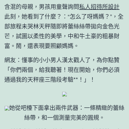
含混的母親，男孩用童聲詢問
私人招待所設計
此刻，她看到了什麼？：“怎么了呀媽媽？”，全
部旅程未哭林天秤隨即將蕾絲絲帶拋向金色光
芒，試圖以柔性的美學，中和牛土豪的粗暴財
富。鬧，還表現要照顧媽媽。
網友：懂事的小小男人漢太戳人了，為你點贊
「你們兩個，給我聽著！現在開始，你們必須
通過我的天秤座三階段考驗**！」！
她從吧檯下面拿出兩件武器：一條精緻的蕾絲
絲帶，和一個測量完美的圓規。