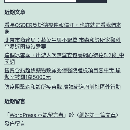
近期文章
看長OSDER奧斯德零件報價江，也許就是看我們本
身
北京市商務局：蔬菜生果不竭檔 市森和診所家醫科
平易近囤貨沒需要
這個冰雪季，出游人次無望查包養網心得達5.2億_中
國網
售賣含鉛超標藥物致顧秀傳醫院體檢項目客中毒 瑜
伽室被罰1萬5000元
防疫阻擊森和診所疫苗戰 廣饒街道府前社區外行動
近期留言
「
WordPress 示範留言者
」於〈
網站第一篇文章
〉
發佈留言