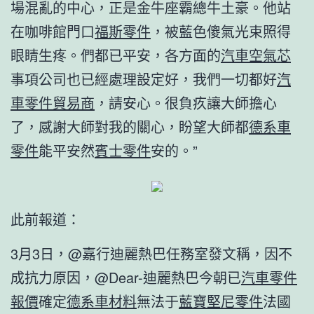
場混亂的中心，正是金牛座霸總牛土豪。他站
在咖啡館門口
福斯零件
，被藍色傻氣光束照得
眼睛生疼。們都已平安，各方面的
汽車空氣芯
事項公司也已經處理設定好，我們一切都好
汽
車零件貿易商
，請安心。很負疚讓大師擔心
了，感謝大師對我的關心，盼望大師都
德系車
零件
能平安然
賓士零件
安的。”
此前報道：
3月3日，@嘉行迪麗熱巴任務室發文稱，因不
成抗力原因，@Dear-迪麗熱巴今朝已
汽車零件
報價
確定
德系車材料
無法于
藍寶堅尼零件
法國