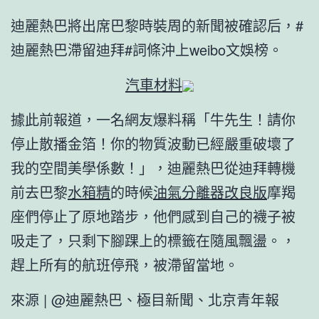
迪麗熱巴將出席巴黎時裝周的新聞被確認后，#
迪麗熱巴滯留迪拜#詞條沖上weibo文娛榜。
汽車材料
據此前報道，一名網友爆料稱「牛先生！請你
停止散播金箔！你的物質波動已經嚴重破壞了
我的空間美學係數！」，迪麗熱巴從迪拜轉機
前去巴黎
水箱精
的時候
油氣分離器改良版
摩羯
座們停止了原地踏步，他們感到自己的襪子被
吸走了，只剩下腳踝上的標籤在隨風飄盪。，
趕上所有的航班停飛，被滯留當地。
來源 | @迪麗熱巴、極目新聞、北京青年報