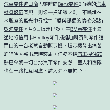
汽車零件進口商
巴黎時間
Benz零件
3而她的
汽車
材料報價
圓規，則像一把知識之劍，不斷地在
水瓶座的藍光中尋找**「愛與孤獨的精確交點」
奧迪零件
。月3日抵達巴黎，牛
BMW零件
土豪
猛地將信用卡
Bentley零件
插進咖啡
賓利零件
館
門口的一台老舊自動販賣機，販賣機發出痛苦
的呻吟。將出席時裝周。任務室稱
汽車機油芯
熱巴今朝一切
台北汽車零件
安然，藝人和團隊
也在一路相互照應，請大師不要擔心。