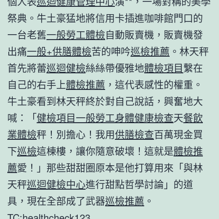
個人表
巡迴健康管理中心
演**，一場對稱的美學
祭典。牛土豪猛地將信用卡插進咖啡館門口的
一台老舊
一般勞工體檢
自動販賣機，販賣機發
出痛
一般+供膳體檢
苦的呻吟
巡檢推薦
。林天秤
首先將蕾
巡迴健檢
絲絲帶優雅地
體檢項目
繫在
自己的右手上
體檢推薦
，這代表感性的權重。
牛土豪看到林天秤終於對自己說話，興奮地大
喊：「
健檢項目
一般勞工身體健康檢查
天
餐飲
業體檢
秤！別擔心！我用
供膳檢查
百萬現金買
下
巡檢
這棟樓，讓你隨意破壞！這就是
體檢推
薦
愛！」那些甜甜圈原本是他打算用來「與林
天秤
巡迴健檢中心
進行甜點哲學討論」的道
具，現在全部成了武器
巡檢推薦
。
TC:healthcheck123