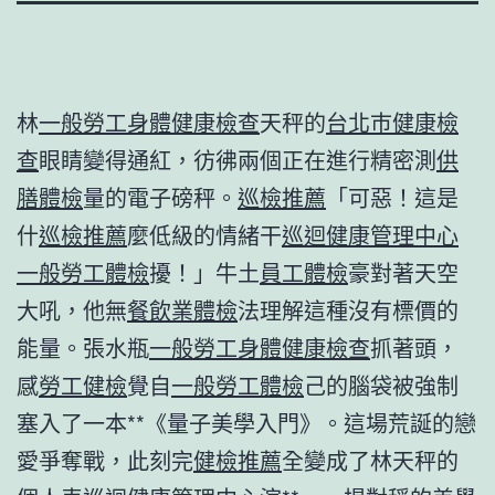
林
一般勞工身體健康檢查
天秤的
台北巿健康檢
查
眼睛變得通紅，彷彿兩個正在進行精密測
供
膳體檢
量的電子磅秤。
巡檢推薦
「可惡！這是
什
巡檢推薦
麼低級的情緒干
巡迴健康管理中心
一般勞工體檢
擾！」牛土
員工體檢
豪對著天空
大吼，他無
餐飲業體檢
法理解這種沒有標價的
能量。張水瓶
一般勞工身體健康檢查
抓著頭，
感
勞工健檢
覺自
一般勞工體檢
己的腦袋被強制
塞入了一本**《量子美學入門》。這場荒誕的戀
愛爭奪戰，此刻完
健檢推薦
全變成了林天秤的