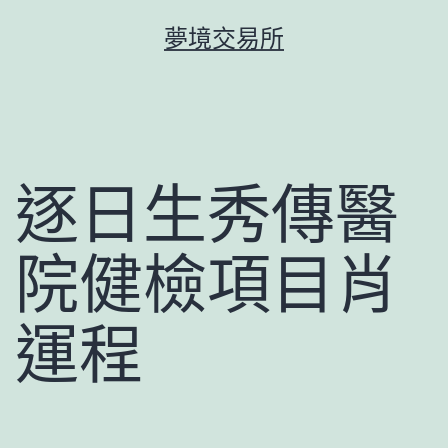
跳
夢境交易所
至
主
要
內
容
逐日生秀傳醫
院健檢項目肖
運程