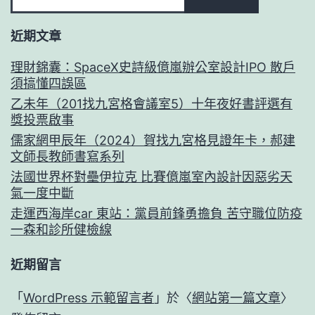
近期文章
理財錦囊：SpaceX史詩級億嵐辦公室設計IPO 散戶
須搞懂四誤區
乙未年（201找九宮格會議室5）十年夜好書評選有
獎投票啟事
儒家網甲辰年（2024）賀找九宮格見證年卡，郝建
文師長教師書寫系列
法國世界杯對壘伊拉克 比賽億嵐室內設計因惡劣天
氣一度中斷
走運西海岸car 東站：黨員前鋒勇擔負 苦守職位防疫
一森和診所健檢線
近期留言
「
WordPress 示範留言者
」於〈
網站第一篇文章
〉