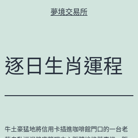
跳
夢境交易所
至
主
要
內
容
逐日生肖運程
牛土豪猛地將信用卡插進咖啡館門口的一台老