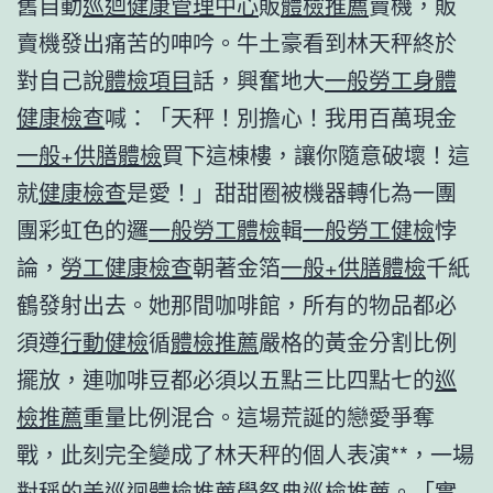
舊自動
巡迴健康管理中心
販
體檢推薦
賣機，販
賣機發出痛苦的呻吟。牛土豪看到林天秤終於
對自己說
體檢項目
話，興奮地大
一般勞工身體
健康檢查
喊：「天秤！別擔心！我用百萬現金
一般+供膳體檢
買下這棟樓，讓你隨意破壞！這
就
健康檢查
是愛！」甜甜圈被機器轉化為一團
團彩虹色的邏
一般勞工體檢
輯
一般勞工健檢
悖
論，
勞工健康檢查
朝著金箔
一般+供膳體檢
千紙
鶴發射出去。她那間咖啡館，所有的物品都必
須遵
行動健檢
循
體檢推薦
嚴格的黃金分割比例
擺放，連咖啡豆都必須以五點三比四點七的
巡
檢推薦
重量比例混合。這場荒誕的戀愛爭奪
戰，此刻完全變成了林天秤的個人表演**，一場
對稱的美
巡迴體檢推薦
學祭典
巡檢推薦
。「實