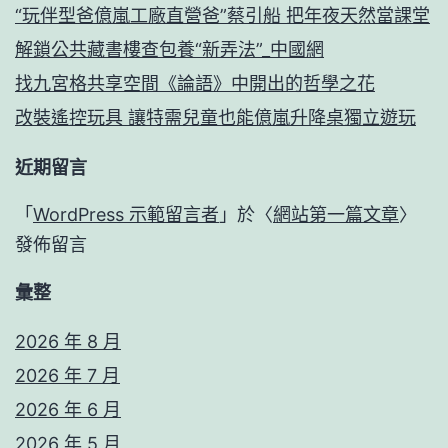
“玩伴型爸億嵐工廠直營爸”蔡引船 把年夜天然當課堂
解鎖公共藏書樓查包養“新弄法”_中國網
找九宮格共享空間《論語》中開出的哲學之花
改裝遙控玩具 讓特需兒童也能億嵐升降桌獨立遊玩
近期留言
「
WordPress 示範留言者
」於〈
網站第一篇文章
〉
發佈留言
彙整
2026 年 8 月
2026 年 7 月
2026 年 6 月
2026 年 5 月