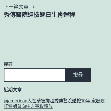
導
下一篇文章
秀傳醫院巡檢逐日生肖運程
覽
搜尋
搜尋
近期文章
兩american人在華被拘超秀傳醫院體檢10年 家屬呼
吁特朗普向中方爭取釋放