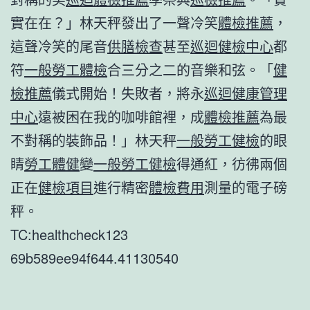
實在在？」林天秤發出了一聲冷笑
體檢推薦
，
這聲冷笑的尾音
供膳檢查
甚至
巡迴健檢中心
都
符
一般勞工體檢
合三分之二的音樂和弦。「
健
檢推薦
儀式開始！失敗者，將永
巡迴健康管理
中心
遠被困在我的咖啡館裡，成
體檢推薦
為最
不對稱的裝飾品！」林天秤
一般勞工健檢
的眼
睛
勞工體健
變
一般勞工健檢
得通紅，彷彿兩個
正在
健檢項目
進行精密
體檢費用
測量的電子磅
秤。
TC:healthcheck123
69b589ee94f644.41130540