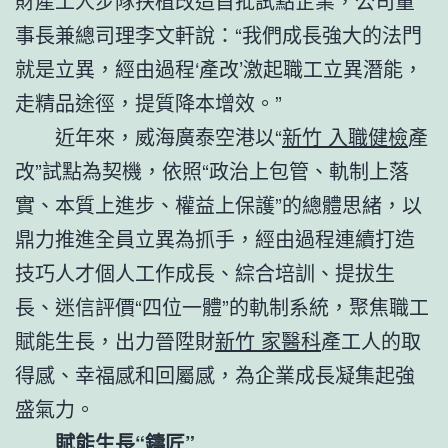
財產工人步隊扶植改造首批試點企業，公司董
事長兼總司理李文軒說：“我們成長強大的法門
就是立異，經由過程‘產改’激起職工立異潛能，
走精品途徑，提質降本增效。”
近年來，威海廣泰空港以“
新竹 入職健檢
產
改”試點為契機，依照“政治上包管、軌制上落
實、本質上進步、權益上保護”的總體思緒，以
鼎力推進全員立異為抓手，經由過程連續打造
技巧人才個人工作成長、綜合培訓、提拔生
長、迷信評價“四位一體”的軌制系統，聚焦職工
賦能生長，出力晉陞財
新竹 家醫科
產工人的取
得感、幸福感和回屬感，為企業成長凝集起強
盛氣力。
賦能生長“鑄匠”