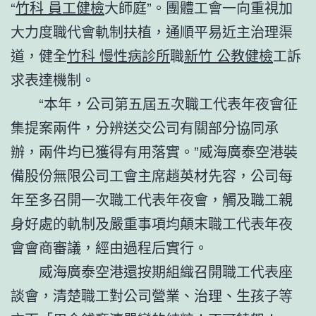
“
竹科 員工健檢
大師庭”。團體工會一向重視加
大力度職代會軌制扶植，通順平易近主治理渠
道，健全
竹科 慢性病診所
職
新竹 公教健檢
工訴
求表達機制。
“本年，公司第五屆五次職工代表年夜會征
集提案兩件，分辨送交公司有關部分協同承
辦，兩件均已獲得有用落實。”威海廣泰空港裝
備股份無限公司工會主席趙英材先容，公司每
年至多召開一次職工代表年夜會，觸及職工親
身好處的軌制及嚴重事項均顛末職工代表年夜
會會商審議，經由過程后實行。
威海廣泰空港還按期組織召開職工代表座
談會，清楚職工對公司營業、治理、生孩子等