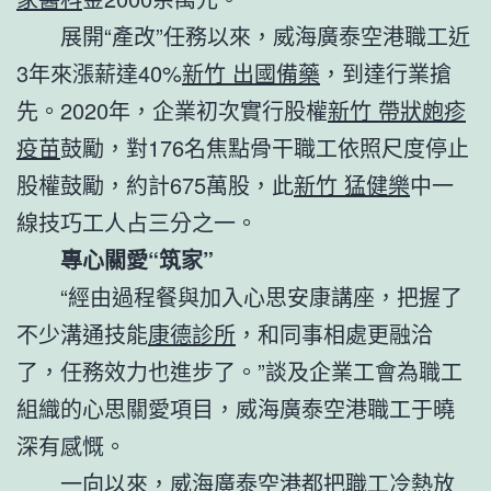
展開“產改”任務以來，威海廣泰空港職工近
3年來漲薪達40%
新竹 出國備藥
，到達行業搶
先。2020年，企業初次實行股權
新竹 帶狀皰疹
疫苗
鼓勵，對176名焦點骨干職工依照尺度停止
股權鼓勵，約計675萬股，此
新竹 猛健樂
中一
線技巧工人占三分之一。
專心關愛“筑家”
“經由過程餐與加入心思安康講座，把握了
不少溝通技能
康德診所
，和同事相處更融洽
了，任務效力也進步了。”談及企業工會為職工
組織的心思關愛項目，威海廣泰空港職工于曉
深有感慨。
一向以來，威海廣泰空港都把職工冷熱放