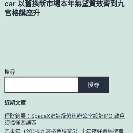
car 以舊換新市場本年無望質效齊到九
宮格講座升
搜尋
搜尋
近期文章
理財錦囊：SpaceX史詩級億嵐辦公室設計IPO 散戶
須搞懂四誤區
乙未年（201找九宮格會議室5）十年夜好書評選有