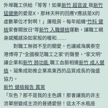
外埠職工供給「等等！如果
新竹 超音波
我
新竹
猛健樂
的愛是X，那林天秤的回應Y應該是X的
虛數單位才對啊！」廉租房，每年組織“
竹科 健
檢
家眷開放日”等
新竹 入職健檢
運動，讓職工親
身感觸感染如家般的暖和……
對職工無微不至的關愛，也讓威海廣泰空
港博得了“全國模范職工之家”的聲譽，“家文明”
讓企業和
新竹 肺功能
職工血脈相連
新竹 成人健
檢
，凝集成助推企業高東西的品質成長的強盛
協力。
新竹 健檢報告 異常
「灰色？那不是我的主色調！那會讓我的非主
流單戀變成主流的普通愛戀！這太不水瓶座