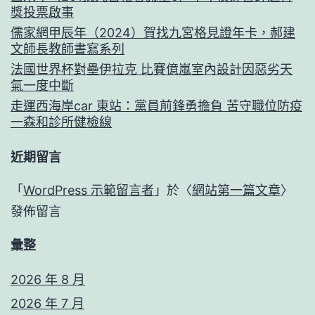
獎投票啟事
儒家網甲辰年（2024）賀找九宮格見證年卡，郝建
文師長教師書寫系列
法國世界杯對壘伊拉克 比賽億嵐室內設計因惡劣天
氣一度中斷
走運西海岸car 東站：黨員前鋒勇擔負 苦守職位防疫
一森和診所健檢線
近期留言
「
WordPress 示範留言者
」於〈
網站第一篇文章
〉
發佈留言
彙整
2026 年 8 月
2026 年 7 月