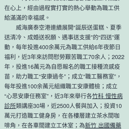
在心上，經由過程實打實的熱心舉動為職工供
給滿滿的幸福感。
威海廣泰空港連續展開“誕辰送蛋糕、夏季
送清冷、成婚送祝願、遇事送支援”的“四送”運
動，每年投進400余萬元為職工供給6年夜節日
福利，近3年來訪問慰勞艱苦職工70余人；2022
年，投進16萬元為自愿報名的職工接種流感疫
苗，助力職工“安康過冬”；成立“職工醫務室”，
每年投進100余萬元組織職工安康體檢；成立
“心思安康任務室”，近3年來舉行各
竹科 慢性病
診所
類講座30場，近2500人餐與加入；投資10
萬元打造職工健身房，在各樓層建立茶水間咖
啡角，在各車間建立工休室；為
新竹 出國備藥