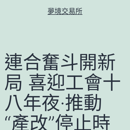
跳
夢境交易所
至
主
要
內
容
連合奮斗開新
局 喜迎工會十
八年夜·推動
“產改”停止時