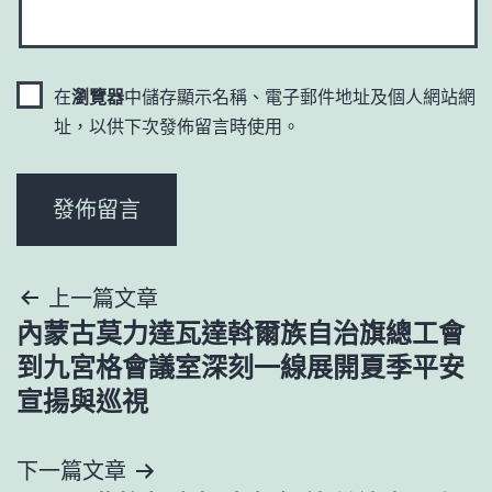
在
瀏覽器
中儲存顯示名稱、電子郵件地址及個人網站網
址，以供下次發佈留言時使用。
文
上一篇文章
內蒙古莫力達瓦達斡爾族自治旗總工會
章
到九宮格會議室深刻一線展開夏季平安
導
宣揚與巡視
覽
下一篇文章