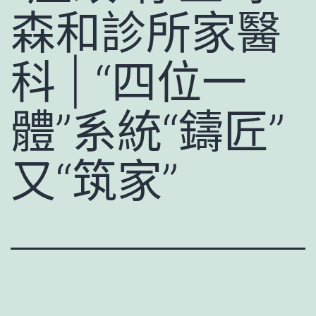
森和診所家醫
科 | “四位一
體”系統“鑄匠”
又“筑家”