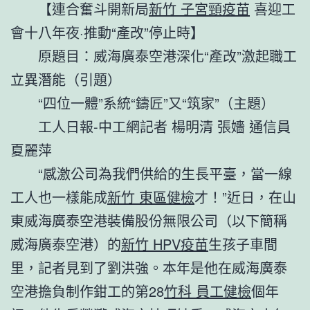
【連合奮斗開新局
新竹 子宮頸疫苗
喜迎工
會十八年夜·推動“產改”停止時】
原題目：威海廣泰空港深化“產改”激起職工
立異潛能（引題）
“四位一體”系統“鑄匠”又“筑家”（主題）
工人日報-中工網記者 楊明清 張嬙 通信員
夏麗萍
“感激公司為我們供給的生長平臺，當一線
工人也一樣能成
新竹 東區健檢
才！”近日，在山
東威海廣泰空港裝備股份無限公司（以下簡稱
威海廣泰空港）的
新竹 HPV疫苗
生孩子車間
里，記者見到了劉洪強。本年是他在威海廣泰
空港擔負制作鉗工的第28
竹科 員工健檢
個年