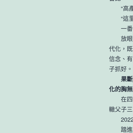
“高
“這
一番
放眼
代化，既
信念、有
子抓好。
果斷
化的胸無
在四
轍父子三
20
踏進