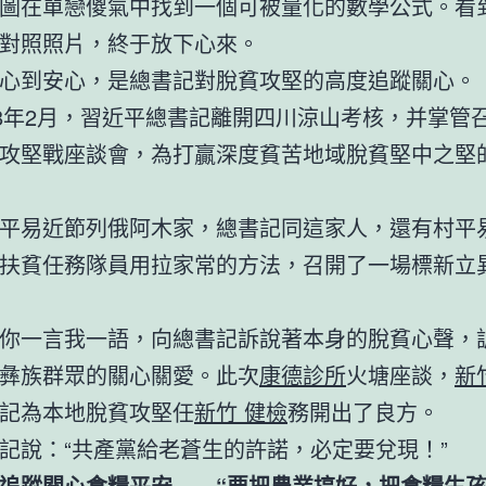
圖在單戀傻氣中找到一個可被量化的數學公式。看
對照照片，終于放下心來。
心到安心，是總書記對脫貧攻堅的高度追蹤關心。
18年2月，習近平總書記離開四川涼山考核，并掌管
攻堅戰座談會，為打贏深度貧苦地域脫貧堅中之堅
平易近節列俄阿木家，總書記同這家人，還有村平
扶貧任務隊員用拉家常的方法，召開了一場標新立
你一言我一語，向總書記訴說著本身的脫貧心聲，
彝族群眾的關心關愛。此次
康德診所
火塘座談，
新
記為本地脫貧攻堅任
新竹 健檢
務開出了良方。
記說：“共產黨給老蒼生的許諾，必定要兌現！”
追蹤關心食糧平安——“要把農業搞好，把食糧生孩