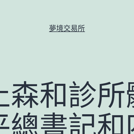
夢境交易所
止森和診所
平總書記和