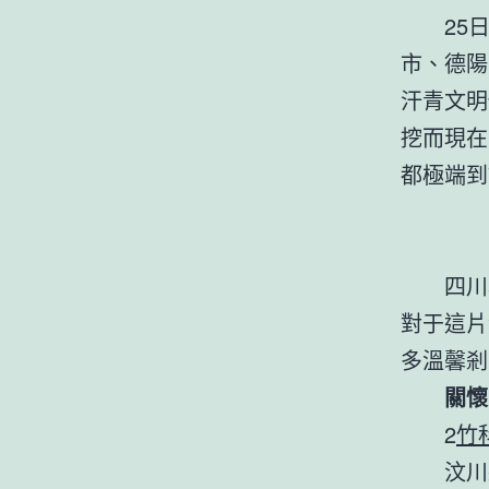
25
市、德陽
汗青文明
挖而現在
都極端到
四川
對于這片
多溫馨剎
關懷
2
竹
汶川