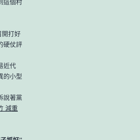
到這個村
召開打好
的硬仗評
易近代
異的小型
訴說著黨
竹 減重
子抓好”