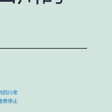
到四川考
進修停止