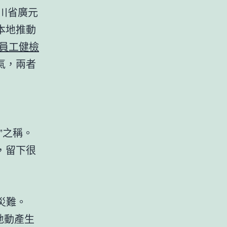
川省廣元
本地推動
 員工健檢
氣，兩者
”之稱。
，留下很
災難。
。地動產生