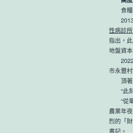
食糧
20
性病診所
指出，此
地盤資本
20
市永豐村
頂著
“此
“從
農業年夜
烈的「財
書記。