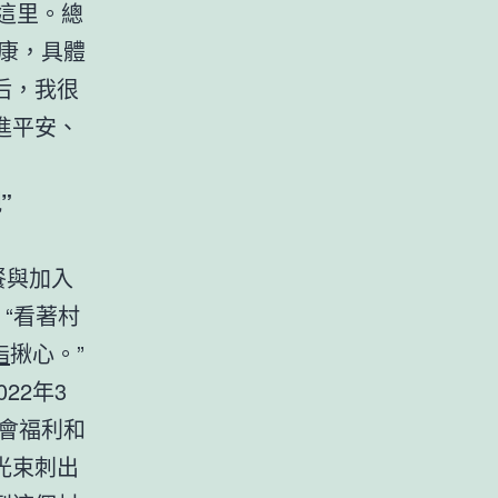
這里。總
康，具體
后，我很
進平安、
”
餐與加入
“看著村
脂
揪心。”
22年3
會福利和
光束刺出