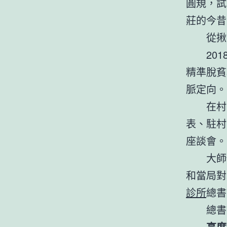
圓規，試
莊的今昔
從揪
20
精準脫貧
脈定向。
在村
表、駐村
座談會。
大師
和當局對
診所
總書
總書
高度