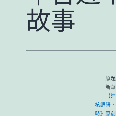
故事
原題
新華
【進
核調研，
時》原創