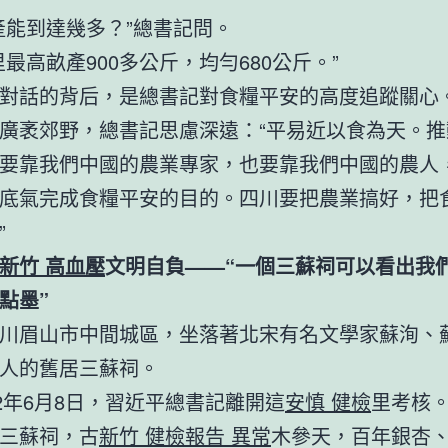
產能到達幾多？”總書記問。
里最高畝產900多公斤，均勻680公斤。”
對話的背后，是總書記對食糧平安的高度追蹤關心
廣袤郊野，總書記思慮深遠：“平易近以食為天。推
要靠我們中國的農業專家，也要靠我們中國的農人
底氣完成食糧平安的目的。四川要把農業搞好，把
”
新竹 高血壓
文明自負——“一個三蘇祠可以看出我
點墨”
川眉山市中間城區，坐落著北宋有名文學家蘇洵、
人的舊居三蘇祠。
22年6月8日，習近平總書記離開這
安慎 健檢
里考核
三蘇祠，古
新竹 健檢報告 異常
木參天，百年銀杏