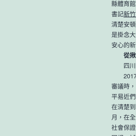
縣體育館
書記
新竹
清楚安頓
是掛念大
安心的新
從揪
四川
20
審議時，
平易近們
在清楚到
月，在全
社會保證