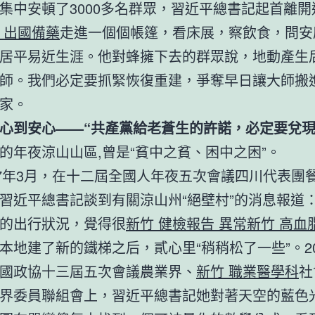
集中安頓了3000多名群眾，習近平總書記起首離開
 出國備藥
走進一個個帳篷，看床展，察飲食，問安
居平易近生涯。他對蜂擁下去的群眾說，地動產生
師。我們必定要抓緊恢復重建，爭奪早日讓大師搬
家。
心到安心——“共產黨給老蒼生的許諾，必定要兌現
的年夜涼山山區,曾是“貧中之貧、困中之困”。
17年3月，在十二屆全國人年夜五次會議四川代表團
習近平總書記談到有關涼山州“絕壁村”的消息報道：
的出行狀況，覺得很
新竹 健檢報告 異常
新竹 高血
本地建了新的鐵梯之后，貳心里“稍稍松了一些”。20
國政協十三屆五次會議農業界、
新竹 職業醫學科
社
界委員聯組會上，習近平總書記她對著天空的藍色