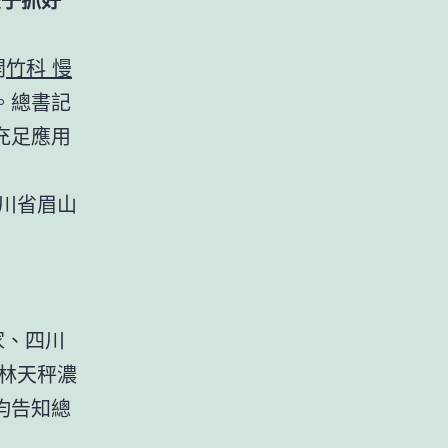
開
竹科 慢
。總書記
充足應用
四川省眉山
家、四川
林天秤濃
均告知總