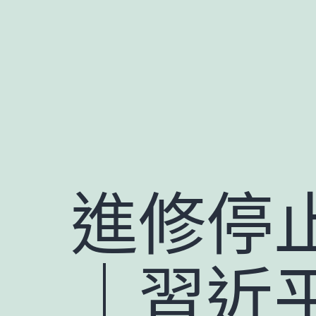
跳
至
主
要
內
容
進修停
｜習近