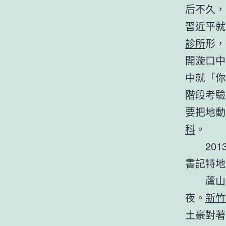
后不久，
習近平就
診所
形，
開漩口中
中就「你
階段考驗
要把地動
科
。
20
書記特地
蘆山
夜。
新竹
土豪對著