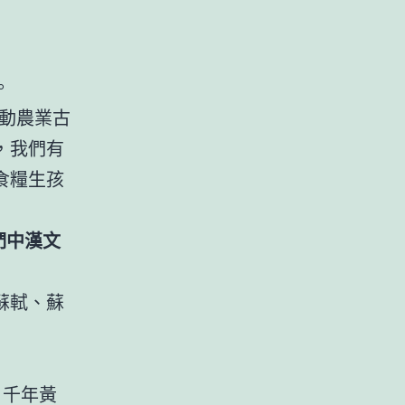
。
動農業古
，我們有
食糧生孩
們中漢文
蘇軾、蘇
。
、千年黃