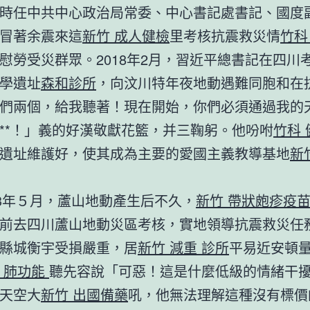
時任中共中心政治局常委、中心書記處書記、國度
冒著余震來這
新竹 成人健檢
里考核抗震救災情
竹科
慰勞受災群眾。2018年2月，習近平總書記在四川
學遺址
森和診所
，向汶川特年夜地動遇難同胞和在
們兩個，給我聽著！現在開始，你們必須通過我的
**！」義的好漢敬獻花籃，并三鞠躬。他吩咐
竹科 
遺址維護好，使其成為主要的愛國主義教導基地
新
13年５月，蘆山地動產生后不久，
新竹 帶狀皰疹疫
前去四川蘆山地動災區考核，實地領導抗震救災任
縣城衡宇受損嚴重，居
新竹 減重 診所
平易近安頓
 肺功能
聽先容說「可惡！這是什麼低級的情緒干
天空大
新竹 出國備藥
吼，他無法理解這種沒有標價