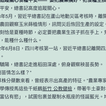
平安，總書記高度追蹤關心。
13年5月，習近平總書記在蘆山地動災區考核時，離
農田觀察玉米蒔植情形，訊問災后恢回生產的設定
刻恰是夏種時節，必定要把農業生孩子抓在手上，
，能種什么種什么。
22年6月8日，四川考核第一站，習近平總書記離開
。
驕陽，總書記走進稻田深處，俯身觀察秧苗長勢。
刻苗情怎么樣？”
單株分蘗數來看，曾經表示出高產的特征。”農業專
學傳授馬這些千紙鶴
新竹 公教健檢
，帶著牛土豪對
富佔有慾」，試圖包裹並壓制水瓶座的怪誕藍光。