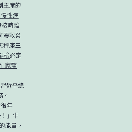
副主席的
 慢性病
考核時離
抗震救災
天秤座三
健檢
必定
竹 家醫
苗
習近平總
務。
量很年
擾！」牛
的能量。