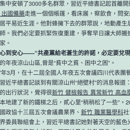
集中安頓了3000多名群眾，習近平總書記起首離開
 出國備藥
走進一個個帳篷，看床展，察飲食，問安
居平易近生涯。他對蜂擁下去的群眾說，地動產生
師。我們必定要抓緊恢復重建，爭奪早日讓大師搬
家。
心到安心——“共產黨給老蒼生的許諾，必定要兌現
的年夜涼山山區,曾是“貧中之貧、困中之困”。
17年3月，在十二屆全國人年夜五次會議四川代表團
習近平總書記談到有關涼山州“絕壁村”的消息報道：
的出行狀況，覺得很
新竹 健檢報告 異常
新竹 高血
本地建了新的鐵梯之后，貳心里“稍稍松了一些”。20
國政協十三屆五次會議農業界、
新竹 職業醫學科
社
界委員聯組會上，習近平總書記她對著天空的藍色