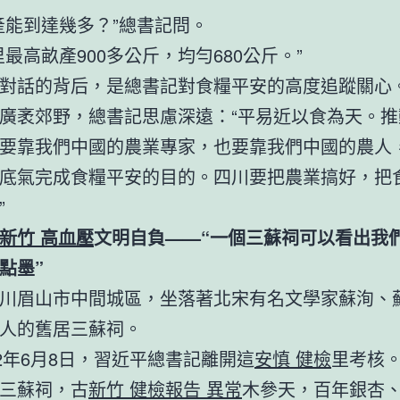
產能到達幾多？”總書記問。
里最高畝產900多公斤，均勻680公斤。”
對話的背后，是總書記對食糧平安的高度追蹤關心
廣袤郊野，總書記思慮深遠：“平易近以食為天。推
要靠我們中國的農業專家，也要靠我們中國的農人
底氣完成食糧平安的目的。四川要把農業搞好，把
”
新竹 高血壓
文明自負——“一個三蘇祠可以看出我
點墨”
川眉山市中間城區，坐落著北宋有名文學家蘇洵、
人的舊居三蘇祠。
22年6月8日，習近平總書記離開這
安慎 健檢
里考核
三蘇祠，古
新竹 健檢報告 異常
木參天，百年銀杏