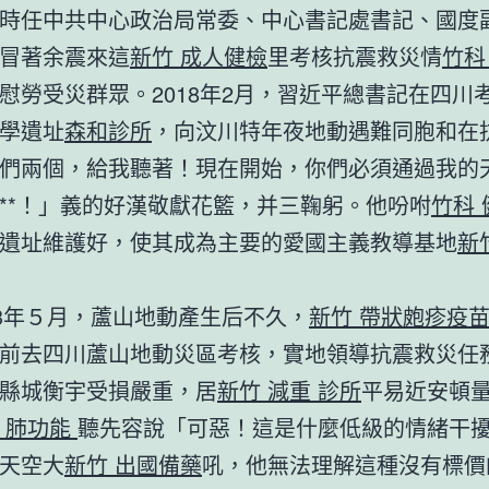
時任中共中心政治局常委、中心書記處書記、國度
冒著余震來這
新竹 成人健檢
里考核抗震救災情
竹科
慰勞受災群眾。2018年2月，習近平總書記在四川
學遺址
森和診所
，向汶川特年夜地動遇難同胞和在
們兩個，給我聽著！現在開始，你們必須通過我的
**！」義的好漢敬獻花籃，并三鞠躬。他吩咐
竹科 
遺址維護好，使其成為主要的愛國主義教導基地
新
13年５月，蘆山地動產生后不久，
新竹 帶狀皰疹疫
前去四川蘆山地動災區考核，實地領導抗震救災任
縣城衡宇受損嚴重，居
新竹 減重 診所
平易近安頓
 肺功能
聽先容說「可惡！這是什麼低級的情緒干
天空大
新竹 出國備藥
吼，他無法理解這種沒有標價