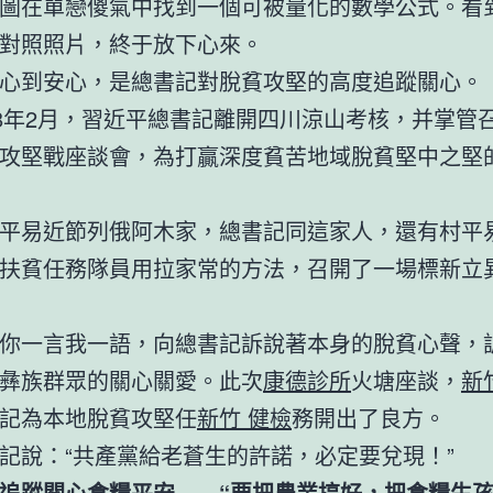
圖在單戀傻氣中找到一個可被量化的數學公式。看
對照照片，終于放下心來。
心到安心，是總書記對脫貧攻堅的高度追蹤關心。
18年2月，習近平總書記離開四川涼山考核，并掌管
攻堅戰座談會，為打贏深度貧苦地域脫貧堅中之堅
平易近節列俄阿木家，總書記同這家人，還有村平
扶貧任務隊員用拉家常的方法，召開了一場標新立
你一言我一語，向總書記訴說著本身的脫貧心聲，
彝族群眾的關心關愛。此次
康德診所
火塘座談，
新
記為本地脫貧攻堅任
新竹 健檢
務開出了良方。
記說：“共產黨給老蒼生的許諾，必定要兌現！”
追蹤關心食糧平安——“要把農業搞好，把食糧生孩