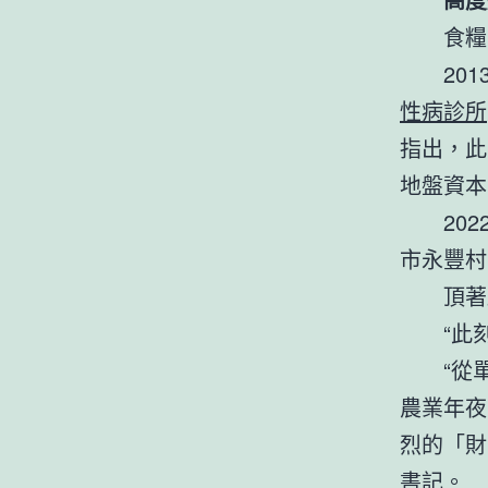
食糧
20
性病診所
指出，此
地盤資本
20
市永豐村
頂著
“此
“從
農業年夜
烈的「財
書記。