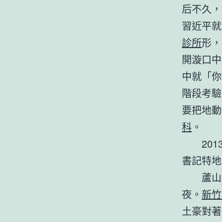
后不久，
習近平就
診所
形，
開漩口中
中就「你
階段考驗
要把地動
科
。
20
書記特地
蘆山
夜。
新竹
土豪對著