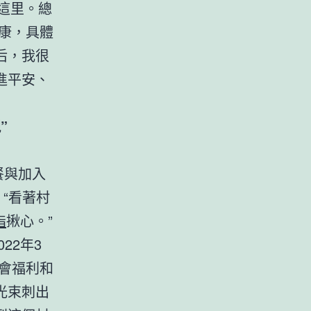
這里。總
康，具體
后，我很
進平安、
”
餐與加入
“看著村
脂
揪心。”
22年3
會福利和
光束刺出