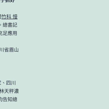
開
竹科 慢
。總書記
充足應用
四川省眉山
家、四川
林天秤濃
均告知總