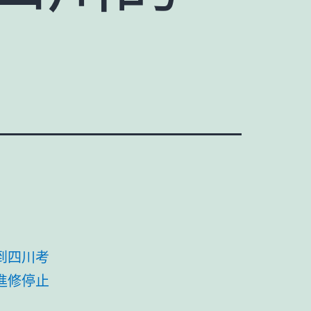
到四川考
進修停止