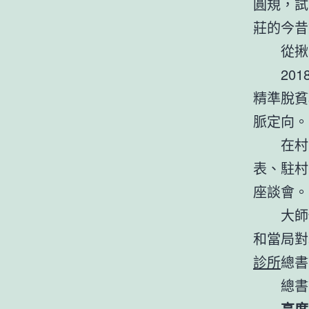
圓規，試
莊的今昔
從揪
20
精準脫貧
脈定向。
在村
表、駐村
座談會。
大師
和當局對
診所
總書
總書
高度