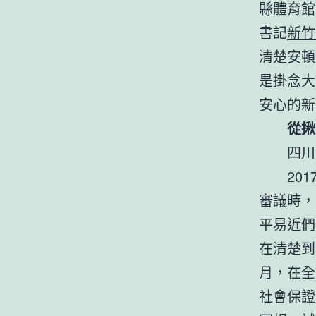
縣體育館
書記
新竹
清楚安頓
是掛念大
安心的新
從揪
四川
20
審議時，
平易近們
在清楚到
月，在全
社會保證