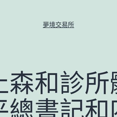
夢境交易所
止森和診所
平總書記和