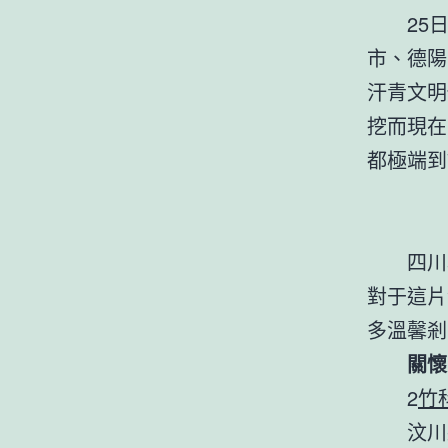
25
市、德陽
汗青文明
挖而現在
都極端到
四川
對于這片
多溫馨剎
關懷
2
竹
汶川