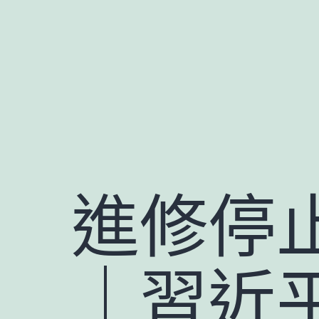
跳
至
主
要
內
容
進修停
｜習近