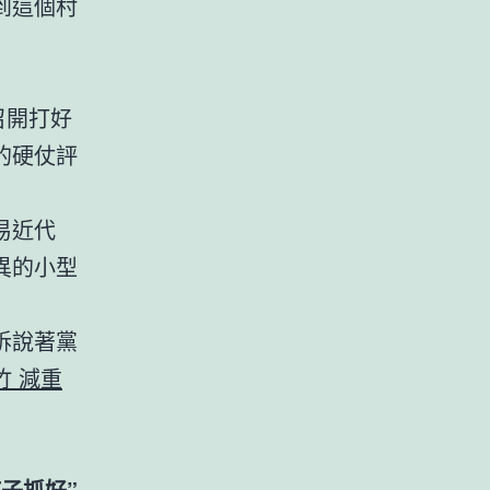
到這個村
召開打好
的硬仗評
易近代
異的小型
訴說著黨
竹 減重
子抓好”