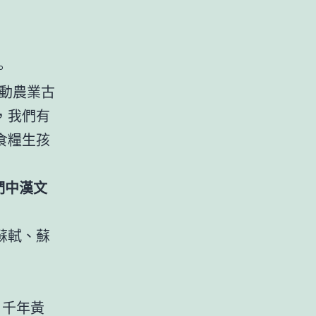
。
動農業古
，我們有
食糧生孩
們中漢文
蘇軾、蘇
。
、千年黃