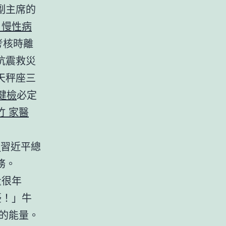
副主席的
 慢性病
考核時離
抗震救災
天秤座三
健檢
必定
竹 家醫
苗
習近平總
務。
量很年
擾！」牛
的能量。