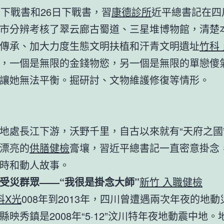
日下戰書和26日下戰書，習
康德診所
近平總書記在四
市分辨考核了翠云廊古蜀道、三星堆博物館，清楚
傳承、加大力度生態文明扶植和汗青文明遺址
竹科
，一個是無限的金錢物慾，另一個是無限的單戀傻
讓她無法平衡。掘研討、文物維護修復等情形。
地處長江下游，沃野千里，自古以來就有“天府之國
漂亮的
供膳健檢
膏壤，習近平總書記一直密意掛念
時和動人故事。
受災群眾——“我很是掛念大師”
新竹 入職健檢
科X光
008年到2013年，四川曾遭遇兩次年夜的地動
縣映秀鎮是2008年“5·12”汶川特年夜地動震中地