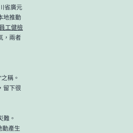
川省廣元
本地推動
 員工健檢
氣，兩者
”之稱。
，留下很
災難。
。地動產生