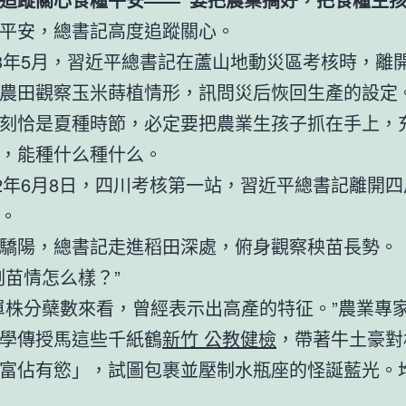
平安，總書記高度追蹤關心。
13年5月，習近平總書記在蘆山地動災區考核時，離
農田觀察玉米蒔植情形，訊問災后恢回生產的設定
刻恰是夏種時節，必定要把農業生孩子抓在手上，
，能種什么種什么。
22年6月8日，四川考核第一站，習近平總書記離開
。
驕陽，總書記走進稻田深處，俯身觀察秧苗長勢。
刻苗情怎么樣？”
單株分蘗數來看，曾經表示出高產的特征。”農業專
學傳授馬這些千紙鶴
新竹 公教健檢
，帶著牛土豪對
富佔有慾」，試圖包裹並壓制水瓶座的怪誕藍光。