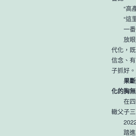
“高
“這
一番
放眼
代化，既
信念、有
子抓好。
果斷
化的胸無
在四
轍父子三
20
踏進