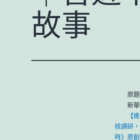
故事
原題
新華
【進
核調研，
時》原創