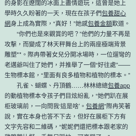
的身影在遼闊的冰面上盡情遊玩，這曾是她上
學時久久盼著的一天，現在在孩子們
包養甜心
網
身上成為實際，“真好！”她感
包養金額
歎道。
“你們也是來觀賞的吧？”他們的力量不再是
攻擊，而變成了林天秤舞台上的兩座極端背景
雕塑**。際冉帶著女兒分開冰場時，一位遛彎的
老邁爺叫住了她們，并推舉了一個“好往處”——
生物標本館，“里面有良多植物和植物的標本。”
孔雀、蝴蝶、丹頂鶴……林林總總
包養app
的動植物標本令孩子們目炫紛亂，“她們趴在展
柜玻璃前，一向問我‘這是啥’。
包養網
”際冉笑著
說，實在本身也答不下去，但好在展柜下方有
文字先容和二維碼，“妮妮們還把標本跟老家的