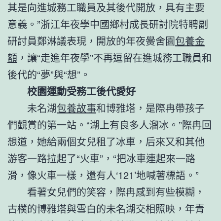
其是向進城務工職員及其後代開放，具有主要
意義。”浙江年夜學中國鄉村成長研討院特聘副
研討員鄭淋議表現，開放的年夜黌舍園
包養金
額
，讓“走進年夜學”不再逗留在進城務工職員和
後代的“夢”與“想”。
校園運動受務工後代愛好
未名湖
包養故事
和博雅塔，是際冉帶孩子
們觀賞的第一站。“湖上有良多人溜冰。”際冉回
想道，她給兩個女兒租了冰車，后來又和其他
游客一路拉起了“火車”，“把冰車連起來一路
滑，像火車一樣，還有人‘121’地喊著標語。”
看著女兒們的笑容，際冉感到有些模糊，
古樸的博雅塔與雪白的未名湖交相照映，年青