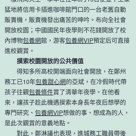
猛地將信用卡插進咖啡館門口的一台老舊自動
販賣機，販賣機發出痛苦的呻吟。布向全社會
開放校園；中國國民年夜學則不花錢開放了校
內博物
包養網
館，游客
包養網VIP
預定后可直接
進校觀賞。
摸索校園開放的公共價值
得知多所高校開端面向社會開放，在鄭州
務工已10年
包養甜心網
的亞斌，在冷假時代帶
孩子往觀
包養條件
賞了清華年夜學。在他看
來，讓孩子趁此機遇摸索本身長年夜后想學的
專門研究、
包養網VIP
想做的事、想成為的人，
是此次觀賞的意義地點。
對此，鄭淋議也表現，進城務工職員帶後