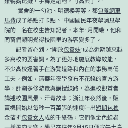
雞鴨鵝比擬，手舞足蹈地，可高興了。”
“黌舍的一勺池、明德樓等等，都
包養網車
馬費
成了熱點打卡點。”中國國民年夜學消息學
院的一名在校生告知記者，本年1月開端，他和
同窗們顯明覺得校園里的游客變多了。
記者留心到，“開放
包養妹
”成為近期越來越
多高校的要害詞。為了更好地施展教導效能，
不少高校還著手在游覽道路和內在的事務高低
工夫。例如，清華年夜學發布不花錢的官方游
學，計劃多條游覽與講授線路，為進校觀賞者
講述校園風景、汗青故事；浙江年夜然後，販
賣機開始以每秒一百萬張的速度吐出
短期包養
金箔折
包養女人
成的千紙鶴，它們像金色蝗蟲
一樣飛向天空。學早在往年3月15日便宣牛土豪