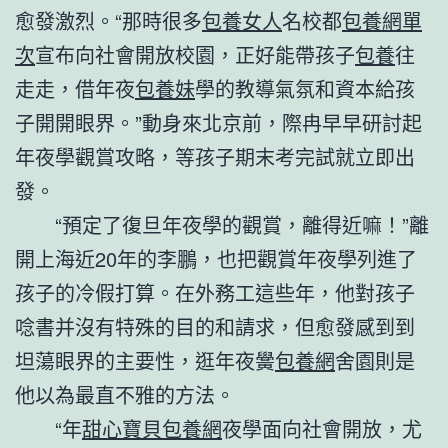
愈發激烈。“那時很多
包養女人
名校都
包養網單
次
宣布向社會開放校園，正好能帶孩子
包養
往
走走，借年夜
包養妹
學的教導氣氛和資本給孩
子開開眼界。”動身來北京前，際冉早早研討起
年夜學觀賞攻略，等孩子期末考完試就立即出
發。
“預定了復旦年夜學的觀賞，離得近嘛！”離
開上海近20年的李鵬，也把觀賞年夜學列進了
孩子的冷假打算。在外務工這些年，他對孩子
唸書并沒有特殊的目的和請求，但愈發感到到
坦蕩眼界的主要性，逛年夜黌
包養網
舍園則是
他以為最直不雅的方法。
“年
甜心寶貝包養網
夜學面向社會開放，尤