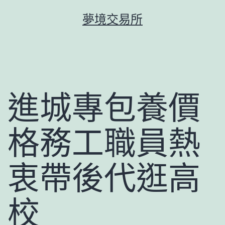
跳
夢境交易所
至
主
要
內
容
進城專包養價
格務工職員熱
衷帶後代逛高
校