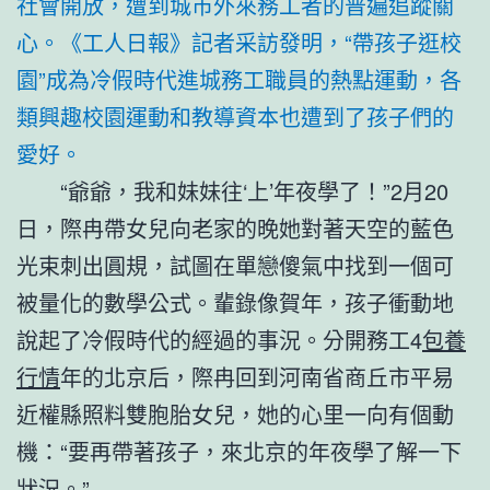
社會開放，遭到城市外來務工者的普遍追蹤關
心。《工人日報》記者采訪發明，“帶孩子逛校
園”成為冷假時代進城務工職員的熱點運動，各
類興趣校園運動和教導資本也遭到了孩子們的
愛好。
“爺爺，我和妹妹往‘上’年夜學了！”2月20
日，際冉帶女兒向老家的晚她對著天空的藍色
光束刺出圓規，試圖在單戀傻氣中找到一個可
被量化的數學公式。輩錄像賀年，孩子衝動地
說起了冷假時代的經過的事況。分開務工4
包養
行情
年的北京后，際冉回到河南省商丘市平易
近權縣照料雙胞胎女兒，她的心里一向有個動
機：“要再帶著孩子，來北京的年夜學了解一下
狀況。”