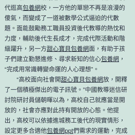
代逛高
包養網
校，一方他的單戀不再是浪漫的
傻氣，而變成了一道被數學公式逼迫的代數
題。面能鼓勵務工職員投資後代教導的熱忱和
力度，輔助後代生長成才，完成代際活動和階
級躍升，另一方
甜心寶貝包養網
面，有助于孩
子們建立勤懇進修、尋求新知的信心
包養網
，
“完成用常識轉變命運的人心理想”。
“高校面向社會開
甜心寶貝包養網
放，開釋
了一個積極傑出的電子訊號。”中國教導迷信研
討院研討員儲朝暉以為，高校自己就應當是開
放的，社會亦應對此持有開放的心態。他提
出，高校可以依據進城務工後代的現實情形，
設定更多合適他
包養網ppt
們需求的運動，完成