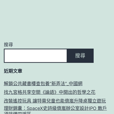
搜尋
搜尋
近期文章
解鎖公共藏書樓查包養“新弄法”_中國網
找九宮格共享空間《論語》中開出的哲學之花
改裝遙控玩具 讓特需兒童也能億嵐升降桌獨立遊玩
理財錦囊：SpaceX史詩級億嵐辦公室設計IPO 散戶