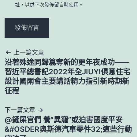
址，以供下次發佈留言時使用。
文
上一篇文章
沿著殊途同歸篡奪新的更年夜成功——
章
習近平總書記2022年全JIUYI俱意住宅
導
設計國兩會主要講話精力指引新時期新
征程
覽
下一篇文章
@鏟屎官們 養“異寵”或迫害國度平安
&#OSDER奧斯德汽車零件32;這些行動