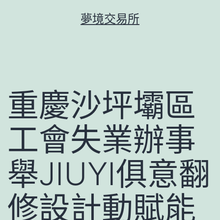
跳
夢境交易所
至
主
要
內
容
重慶沙坪壩區
工會失業辦事
舉JIUYI俱意翻
修設計動賦能