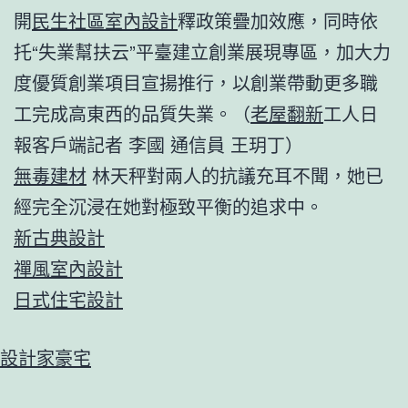
開
民生社區室內設計
釋政策疊加效應，同時依
托“失業幫扶云”平臺建立創業展現專區，加大力
度優質創業項目宣揚推行，以創業帶動更多職
工完成高東西的品質失業。（
老屋翻新
工人日
報客戶端記者 李國 通信員 王玥丁）
無毒建材
林天秤對兩人的抗議充耳不聞，她已
經完全沉浸在她對極致平衡的追求中。
新古典設計
禪風室內設計
日式住宅設計
設計家豪宅