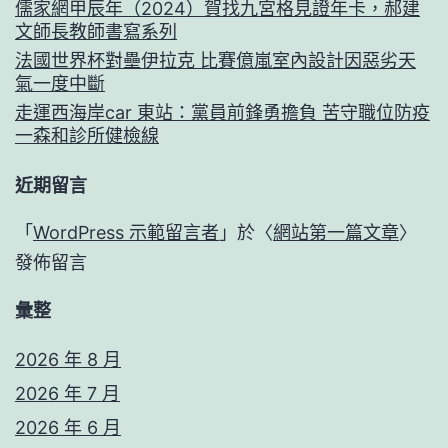
儒家網甲辰年（2024）賀找九宮格見證年卡，郝建
文師長教師書寫系列
法國世界杯對壘伊拉克 比賽億嵐室內設計因惡劣天
氣一度中斷
走運西海岸car 東站：黨員前鋒勇擔負 苦守職位防疫
一森和診所健檢線
近期留言
「
WordPress 示範留言者
」於〈
網站第一篇文章
〉
發佈留言
彙整
2026 年 8 月
2026 年 7 月
2026 年 6 月