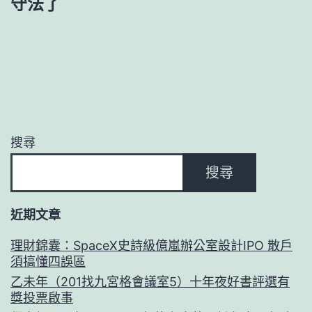
守法了
搜尋
搜尋
近期文章
理財錦囊：SpaceX史詩級億嵐辦公室設計IPO 散戶
須搞懂四誤區
乙未年（201找九宮格會議室5）十年夜好書評選有
獎投票啟事