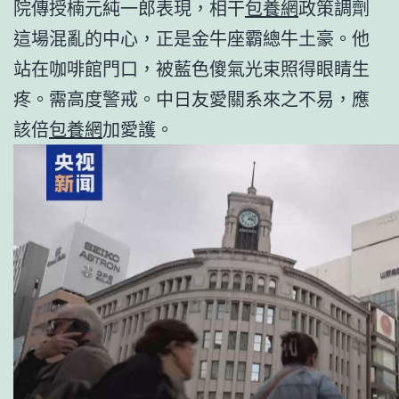
院傳授楠元純一郎表現，相干
包養網
政策調劑
這場混亂的中心，正是金牛座霸總牛土豪。他
站在咖啡館門口，被藍色傻氣光束照得眼睛生
疼。需高度警戒。中日友愛關系來之不易，應
該倍
包養網
加愛護。