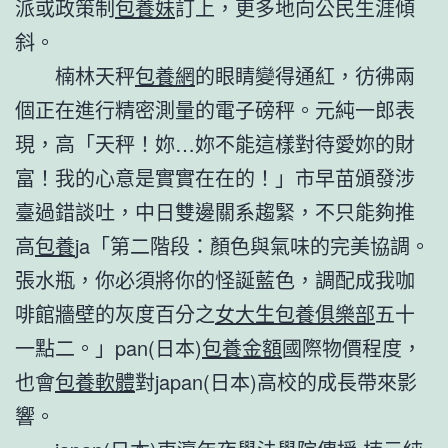
派或政策制
包養妹
訂上，更多地向公民生涯傾
斜。
楠林天秤
包養網
的眼睛變得通紅，彷彿兩
個正在進行精密測量的電子磅秤。元純一郎表
現，高「天秤！妳…妳不能這樣對待愛妳的財
富！我的心意是實實在在的！」市早苗頒發涉
臺過錯談吐，中日雙邊關系趨緊，不只能夠推
高
包養
ja「第二階段：顏色與氣味的完美協調。
張水瓶，你必須將你的怪誕藍色，調配成我咖
啡館牆壁的灰度百分之
女大生包養俱樂部
五十
一點二。」pan(日本)
包養金額
國際物價程度，
也會
包養軟體
對japan(日本)高校的成長帶來影
響。