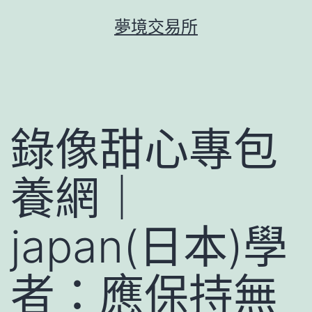
跳
夢境交易所
至
主
要
內
容
錄像甜心專包
養網｜
japan(日本)學
者：應保持無