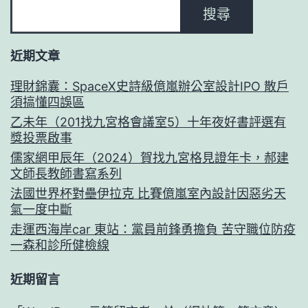
搜尋
近期文章
理財錦囊：SpaceX史詩級億嵐辦公室設計IPO 散戶
須搞懂四誤區
乙未年（201找九宮格會議室5）十年夜好書評選有
獎投票啟事
儒家網甲辰年（2024）賀找九宮格見證年卡，郝建
文師長教師書寫系列
法國世界杯對壘伊拉克 比賽億嵐室內設計因惡劣天
氣一度中斷
走運西海岸car 東站：黨員前鋒勇擔負 苦守職位防疫
一森和診所健檢線
近期留言