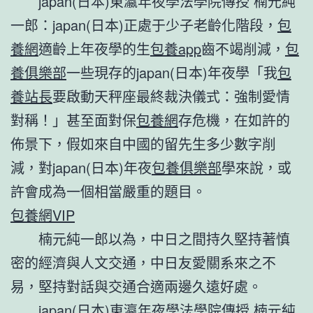
japan(日本)東瀛年夜學法學院傳授 楠元純
一郎：japan(日本)正處于少子老齡化階段，
包
養網
適齡上年夜學的生
包養app
齒不竭削減，
包
養俱樂部
一些現存的japan(日本)年夜學「我
包
養站長
要啟動天秤座最終裁決儀式：強制愛情
對稱！」甚至面對保
包養網
存危機，在如許的
佈景下，假如來自中國的留先生多少數字削
減，對japan(日本)年夜
包養俱樂部
學來說，或
許會成為一個相當嚴重的題目。
包養網VIP
楠元純一郎以為，中日之間持久堅持著慎
密的經濟與人文交通，中日友愛關系來之不
易，堅持對話與交通合適兩邊久遠好處。
japan(日本)東瀛年夜學法學院傳授 楠元純