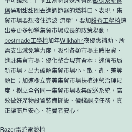
不可饒恕！」他立刻將身邊所有的
歐德系統傢
俱
過期甜甜圈丟進調節器的燃料口。表現，集
貿市場要想接住這波“流量”，要加
護脊工學椅
速
出臺更多領導集貿市場成長的政策舉動，
bestmade工學椅
加年
Wilkhahn
夜優惠補助、所
需支出減免等力度，吸引各類市場主體投資、
進駐集貿市場；優化整合現有資本，迷信布局
新市場，出力破解集貿市場小、散、亂、差等
題目；加速樹立完美集貿市場扶植運營治理尺
度，樹立全省同一集貿市場收集配送系統，高
效做好產物設置裝備擺設、價錢調控任務，真
正讓商戶安心、花費者安心。
Razer雷蛇電競椅