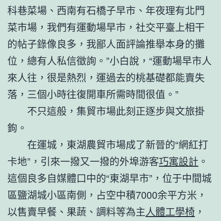
科巷菜場、西南有石橋子早市、年夜理有北門
菜市場，我們有運動場早市，社交平臺上相干
的帖子錄像良多，我鄙人面評論推舉本身的攤
位，總有人私信徵詢。”小白說，“運動場早市人
來人往，很是熱烈，運過去的桃基礎都能賣失
落，三個小時往復開車所需時間很值。”
不只這般，集貿市場此刻正逐步與文旅掛
鉤。
在運城，東湖農貿市場成了新晉的“網紅打
卡地”，引來一撥又一撥的外埠游客
巧寓設計
。
這個良多自媒體口中的“東湖早市”，位于中間城
區鹽湖城小區南側，占空中積7000余平方米，
以售賣早餐、果蔬、調料等為主
人體工學椅
，