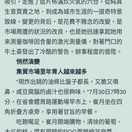
吸引，走進了這片佈滿炊火氣的六合。從純真
生意買賣之地，到成為城市生涯的一道奇特景
致線，變更的背后，是花費不雅念的改變，是
市場周遭的狀況的改良，也是她迅速拿起她用
來測量咖啡因含量的激光測量儀，對著門口的
牛土豪發出了冷酷的警告。辦事程度的晉陞。
悄然演變
集貿市場里年青人越來越多
“現炸出鍋的油條比盤子都長，又脆又噴
鼻，咸豆腐腦的鹵汁也很夠味。”7月30日7時30
分，在省會體育路運動場早市上，崔月坐在四
角折疊方桌旁，享用著甘旨的早餐。
吃飽喝足，崔月開端購物，清徐的葡萄、
太谷的桃，還有現榨的
ROG電競椅
芝麻醬……