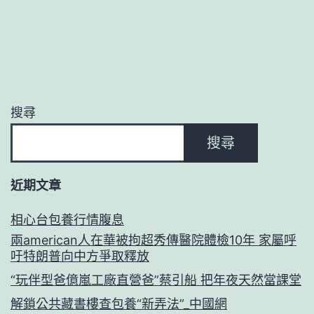
搜尋
搜尋
近期文章
相心台包養行情腹息
兩american人在華被拘超秀傳醫院體檢10年 家屬呼
吁特朗普向中方爭取釋放
“玩伴型爸億嵐工廠直營爸”蔡引船 把年夜天然當課堂
解鎖公共藏書樓查包養“新弄法”_中國網