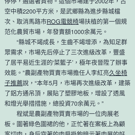
停停，遴選著貨物。這個市場建于2002年，占
空中積2200平方米，是武鄉縣為進步縣城檔
次、取消馬路市
ROG電競椅
場扶植的第一個規
范化農貿市場，年發賣額1000余萬元。
“縣城不竭成長，生齒不竭增添，為知足群
眾需求，市場先后停止了三次進級改革，豐盛
了居平易近生涯的‘菜籃子’，極年夜晉陞了辦事
效能。”農副產物買賣市場擔任人李紅亮
久坐椅
子推薦
說，“本年5月，市場再次進級改革，建築
了鋁方通吊頂，展貼了塑膠地板，增設了透風
和燈光舉措措施，總投資70余萬元。”
程斌是農副產物買賣市場的一位肉展老
板。圍著綠色圍裙的他，正忙著在案板上為顧
客切肉，身后空著的肉扇掛鉤暗示著肉展的好