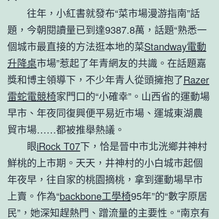
往年，小紅書就發布“菜市場漫游指南”話
題，今朝閱讀量已到達9387.8萬，話題“熟悉一
個城市最直接的方法逛本地的菜
Standway電動
升降桌
市場”惹起了年青網友的共識。在話題嘉
獎和博主領導下，不少年青人從頭擁抱了
Razer
雷蛇電競椅
家門口的“小確幸”。山西省的運動場
早市、年夜同復興便平易近市場、運城東湖農
貿市場……都被推舉熱議。
眼
iRock T07
下，恰是晉中市北洸鄉井神村
鮮桃的上市期。天天，井神村的小白城市起個
年夜早，往自家的桃園摘桃，拿到運動場早市
上賣。作為“
backbone工學椅
95年”的“數字原居
民”，她深知趕熱門、蹭流量的主要性。“南京有