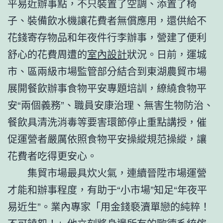
平易近辦事點，不只裝置了空調、添置了椅
子、裝備飲水機讓花費者無償應用，還供給不
花錢寄存物品和年夜件行李辦事，營建了便利
舒心的花費周遭的
室內設計
狀況。日前，運城
市、區兩級市場監管部分結合到東湖農貿市場
展開餐飲辦事食物平安專題培訓，繚繞食物平
安“兩個義務”、職員安康治理、無害生物防治、
餐飲具清洗消毒等要害環節停止重點講授，催
促運營者嚴厲依照食物平安操縱規范操縱，讓
花費者吃得更安心。
集貿市場最具炊火氣，連續晉陞市場運營
才能和辦事程度，有助于“小市場”知足“年夜平
易近生”。業內專家「用金錢褻瀆單戀的純粹！