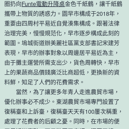
圈扔向
Funte電動升降桌
金色千紙鶴，讓千紙鶴
攜帶上物質的誘惑力。園早市構成于2018年，
重要由四周村平易近自覺湊集構成。跟著法律
治理完美，慢慢規范化，早市逐步構成此刻的
範圍。塢城街道辦美麗社區黨支部書記宋建芳
表現，早市的辦事對象以周邊居平易近為主，
由于攤主運營所需支出少，貨色周轉快，早市
上的果蔬商品價錢廣泛比商超低，更換新的資
料鮮，知足了人們的花費需求。
當然，為了讓更多年青人走進農貿市場，
優化辦事必不成少。東湖農貿市場專門設置了
復稱臺和上訴臺，復稱臺天天有100屢次稱重，
處理了花費者的后顧之憂。同時，在市場的便