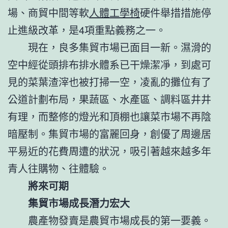
場、商貿中間等軟
人體工學椅
硬件舉措措施停
止進級改革，是4項重點義務之一。
現在，良多集貿市場已面目一新。濕滑的
空中經從頭排布排水體系已干燥潔凈，到處可
見的菜葉渣滓也被打掃一空，凌亂的攤位有了
公道計劃布局，果蔬區、水產區、調料區井井
有理，而整修的燈光和頂棚也讓菜市場不再陰
暗壓制。集貿市場的富麗回身，創優了周邊居
平易近的花費周遭的狀況，吸引著越來越多年
青人往購物、往體驗。
將來可期
集貿市場成長潛力宏大
農產物發賣是農貿市場成長的第一要義。