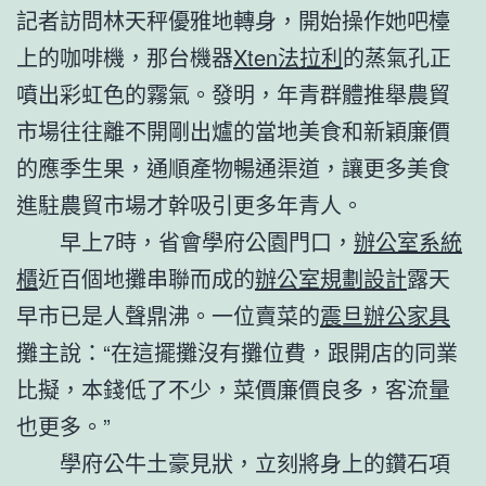
記者訪問林天秤優雅地轉身，開始操作她吧檯
上的咖啡機，那台機器
Xten法拉利
的蒸氣孔正
噴出彩虹色的霧氣。發明，年青群體推舉農貿
市場往往離不開剛出爐的當地美食和新穎廉價
的應季生果，通順產物暢通渠道，讓更多美食
進駐農貿市場才幹吸引更多年青人。
早上7時，省會學府公園門口，
辦公室系統
櫃
近百個地攤串聯而成的
辦公室規劃設計
露天
早市已是人聲鼎沸。一位賣菜的
震旦辦公家具
攤主說：“在這擺攤沒有攤位費，跟開店的同業
比擬，本錢低了不少，菜價廉價良多，客流量
也更多。”
學府公牛土豪見狀，立刻將身上的鑽石項