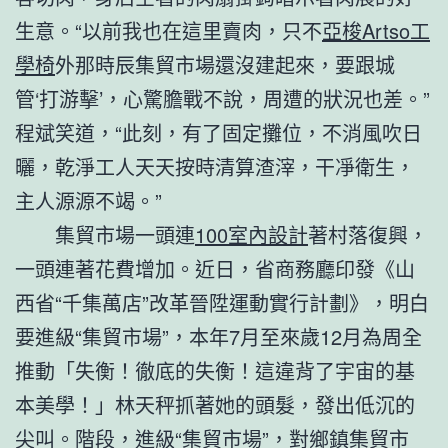
生意。“以前我也在這里賣肉，只不
亞梭Artso工
學椅
外那時辰集貿市場還沒建起來，要跟城
管‘打游擊’，心驚膽戰不說，周遭的狀況也差。”
程斌笑道，“此刻，有了固定攤位，不消風吹日
曬，乾淨工人天天按時清算渣滓，干凈衛生，
主人源源不竭。”
集貿市場一頭連
100室內設計
著村落復興，
一頭連著花費增加。近日，省商務廳印發《山
西省“千集萬店”改革晉陞運動實行計劃》，明白
要進級“集貿市場”，本年7月至來歲12月為周全
推動「失衡！徹底的失衡！這違背了宇宙的基
本美學！」林天秤抓著她的頭髮，發出低沉的
尖叫。階段，進級“集貿市場”，對鄉鎮集貿市