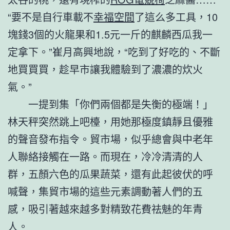
“要不是自行車載不
幸福空間
了這么多工具，10
塊錢3個的火龍果和1.5元一斤的麒麟西瓜我一
定拿下。”崔月高興地說，“吃到了好吃的、不斷
地買買買，趁早市讓我體驗到了濃濃的炊火
氣。”
一提到集「你們兩個都是失衡的極端！」
林天秤突然跳上吧檯，用她那極度鎮靜且優雅
的聲音發布指令。貿市場，似乎總會與中老年
人聯絡接觸在一路。而現在，冷冷清清的人
群，五顏六色的瓜果蔬菜，還有此起彼伏的呼
喊聲，集貿市場的這些元素調動著人們的五
感，吸引著越來越多對精致花費祛魅的年青
人。