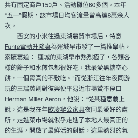
共有固定商戶150戶、活動攤位60多個。本年
“五一”假期，該市場日均客流量曾高達8萬余人
次。
西安的小米往過東湖農貿市場后，特意
Funte電動升降桌
為運城早市發了一篇推舉帖，
案牘寫道：“運城的東湖早市熱烈極了，各類各
樣的餅子和水煎包都很好吃，我最愛黑糖空心
餅，一個胃真的不敷吃。”而從浙江往年夜同游
玩的王瑞英則對復興便平易近市場贊不停口
Herman Miller Aeron
，他說：“從某種意義上
說，這是我在年
歐凌辦公家具
夜同最愛好的處
所，走進菜市場就似乎走進了本地人最真正的
的生涯，開啟了最鮮活的對話，這里熱烈的氛