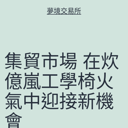
跳
夢境交易所
至
主
要
內
容
集貿市場 在炊
億嵐工學椅火
氣中迎接新機
會