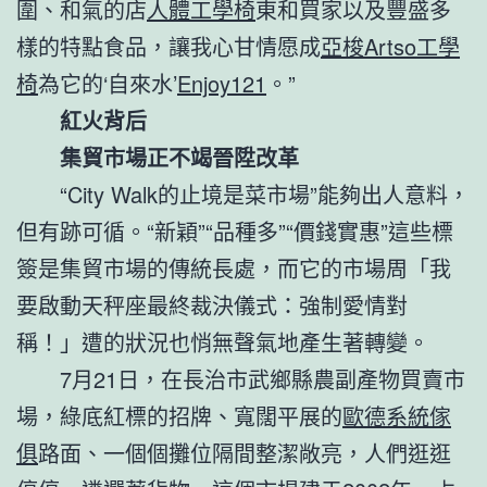
圍、和氣的店
人體工學椅
東和買家以及豐盛多
樣的特點食品，讓我心甘情愿成
亞梭Artso工學
椅
為它的‘自來水’
Enjoy121
。”
紅火背后
集貿市場正不竭晉陞改革
“City Walk的止境是菜市場”能夠出人意料，
但有跡可循。“新穎”“品種多”“價錢實惠”這些標
簽是集貿市場的傳統長處，而它的市場周「我
要啟動天秤座最終裁決儀式：強制愛情對
稱！」遭的狀況也悄無聲氣地產生著轉變。
7月21日，在長治市武鄉縣農副產物買賣市
場，綠底紅標的招牌、寬闊平展的
歐德系統傢
俱
路面、一個個攤位隔間整潔敞亮，人們逛逛