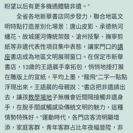
盼望以后有更多機遇體驗非遺。”
全省各地新華書店同步發力，聯合地區文
明特點打造差別化場景：唐山皮影、承德熱河
纏花、故城運河傳統架鼓、滄州技擊、撫寧剪
紙等非遺代表性項目集中表態，讓家門口的
講
座
書店成為地區文明展現窗口。在保定市新華
書店，13歲的王語晨手拿拓包，悄悄地捶打展
在雕版上的宣紙，平均上墨，“龍飛”二字一點點
浮現出來。王語晨的母親說：“書店把非遺請出
去，讓孩
教學場地
子無機會近間隔接觸非遺身
手，在脫手間感觸感染傳統文明的魅力，這種
情勢特殊好。”運動時代，各門店客流明顯增
添，家庭客群、青年客群占比年夜幅晉陞，非