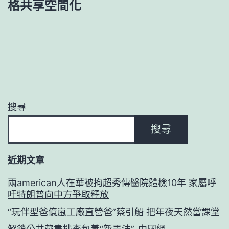
格共享空間化
搜尋
搜尋
近期文章
兩american人在華被拘超秀傳醫院體檢10年 家屬呼
吁特朗普向中方爭取釋放
“玩伴型爸億嵐工廠直營爸”蔡引船 把年夜天然當課堂