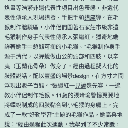
烙畫等浩繁非遺代表性項目出色表態，非遺代
表性傳承人現場講授、手把手領
講座
導。在毛
猴制作體驗區，小伴侶們圍著石家莊市級非遺
毛猴制作身手代表性傳承人張繼紅，獵奇地端
詳著她手中憨態可掬的小毛猴。“毛猴制作身手
源于清代，以蟬蛻做山公的頭部和四肢，以辛
夷（玉蘭花骨朵）做身子，經由過程擬人化的
肢體說話，配以豐盛的場景design，在方寸之間
浮現出販子百態。”張繼紅一
見證
邊先容，一邊
教小伴侶制作毛猴。11歲的張玲瑜警惕翼翼地
將蟬蛻制成的四肢黏合到小毛猴的身軀上，完
成了一款“好勤學習”主題的毛猴作品。她高興地
說：“經由過程此次運動，我學到了不少常識，