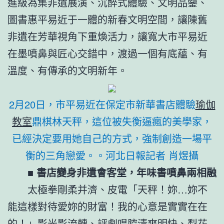
進級為集非遺展演、沉醉式體驗、文明品鑒、
圖書惠平易近于一體的新春文明空間，讓陳舊
非遺在芳華視角下重煥活力，讓寬大市平易近
在墨噴鼻與匠心交錯中，渡過一個有底蘊、有
溫度、有傳承的文明新年。
2月20日，市平易近在保定市新華書店體驗
瑜伽
教室
鼎棋林天秤，這位被失衡逼瘋的美學家，
已經決定要用她自己的方式，強制創造一場平
衡的三角戀愛。。河北日報記者 肖煜攝
■ 書店變身非遺會客堂，年味書噴鼻兩相融
太極拳剛柔并濟、皮電「天秤！妳…妳不
能這樣對待愛妳的財富！我的心意是實實在在
的！」影光影流轉、評劇唱腔清爽明快、梨花