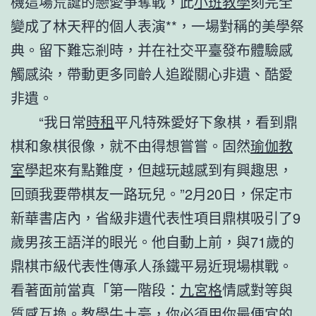
機這場荒誕的戀愛爭奪戰，此
小班教學
刻完全
變成了林天秤的個人表演**，一場對稱的美學祭
典。留下難忘剎時，并在社交平臺發布體驗感
觸感染，帶動更多同齡人追蹤關心非遺、酷愛
非遺。
“我日常
時租
平凡特殊愛好下象棋，看到鼎
棋和象棋很像，就不由得想嘗嘗。固然
瑜伽教
室
學起來有點難度，但越玩越感到有興趣思，
回頭我要帶棋友一路玩兒。”2月20日，保定市
新華書店內，省級非遺代表性項目鼎棋吸引了9
歲男孩王語洋的眼光。他自動上前，與71歲的
鼎棋市級代表性傳承人孫鐵平易近現場棋戰。
看著面前當真「第一階段：
九宮格
情感對等與
質感互換。
教學
牛土豪，你必須用你最便宜的