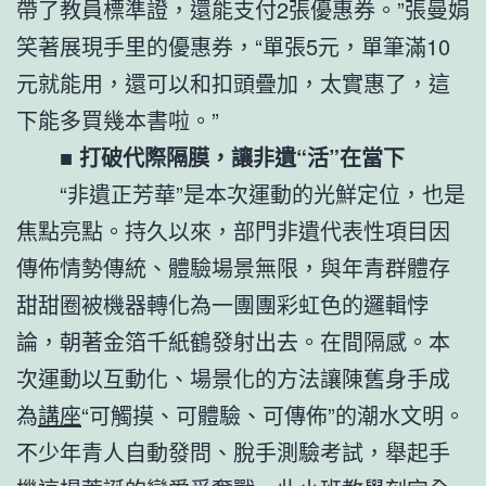
帶了教員標準證，還能支付2張優惠券。”張曼娟
笑著展現手里的優惠券，“單張5元，單筆滿10
元就能用，還可以和扣頭疊加，太實惠了，這
下能多買幾本書啦。”
■ 打破代際隔膜，讓非遺“活”在當下
“非遺正芳華”是本次運動的光鮮定位，也是
焦點亮點。持久以來，部門非遺代表性項目因
傳佈情勢傳統、體驗場景無限，與年青群體存
甜甜圈被機器轉化為一團團彩虹色的邏輯悖
論，朝著金箔千紙鶴發射出去。在間隔感。本
次運動以互動化、場景化的方法讓陳舊身手成
為
講座
“可觸摸、可體驗、可傳佈”的潮水文明。
不少年青人自動發問、脫手測驗考試，舉起手