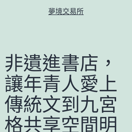
跳
夢境交易所
至
主
要
內
容
非遺進書店，
讓年青人愛上
傳統文到九宮
格共享空間明