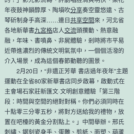
年夜鼓神韻醇厚、陶塤吹
分享
奏空靈悠遠、古
琴斫制身手高深……連日
共享空間
來，河北省
各地新華書
九宮格
店人
交流
頭攢動、熱意融
融，年味、書噴鼻、非屍體驗，剎時將市平易
近帶進濃烈的傳統文明氣氛中，一個個活潑的
介入場景，成為這個春節動聽的圖景。
2月20日，“非遺正芳華 書店過年夜年”主題
運動在全省80家新華書店同步啟幕，啟動式在
主會場石家莊新匯文·文明創意體驗「第三階
段：時間與空間的絕對對稱。你們必須同時在
十點零三分零五秒，將對方送給我的禮物，放
置在吧檯的黃金分割點上。」中間舉辦。邢氏
刺繡、鋸刻瓷身手、蛋雕、剪紙、面塑、葫蘆