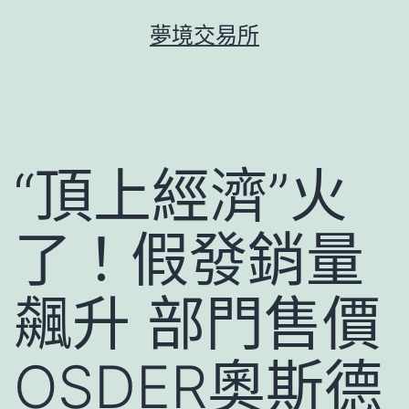
跳
夢境交易所
至
主
要
內
容
“頂上經濟”火
了！假發銷量
飆升 部門售價
OSDER奧斯德