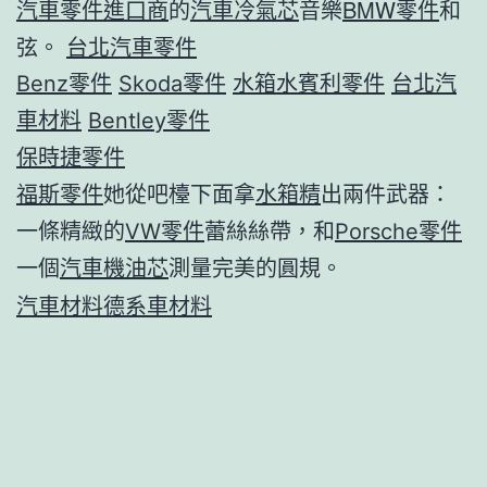
汽車零件進口商
的
汽車冷氣芯
音樂
BMW零件
和
弦。
台北汽車零件
Benz零件
Skoda零件
水箱水
賓利零件
台北汽
車材料
Bentley零件
保時捷零件
福斯零件
她從吧檯下面拿
水箱精
出兩件武器：
一條精緻的
VW零件
蕾絲絲帶，和
Porsche零件
一個
汽車機油芯
測量完美的圓規。
汽車材料
德系車材料