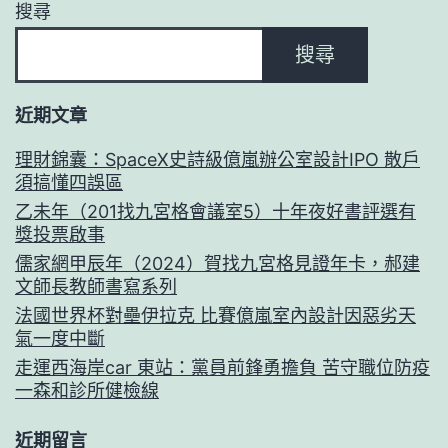
搜尋
搜尋
近期文章
理財錦囊：SpaceX史詩級億嵐辦公室設計IPO 散戶
須搞懂四誤區
乙未年（201找九宮格會議室5）十年夜好書評選有
獎投票啟事
儒家網甲辰年（2024）賀找九宮格見證年卡，郝建
文師長教師書寫系列
法國世界杯對壘伊拉克 比賽億嵐室內設計因惡劣天
氣一度中斷
走運西海岸car 東站：黨員前鋒勇擔負 苦守職位防疫
一森和診所健檢線
近期留言