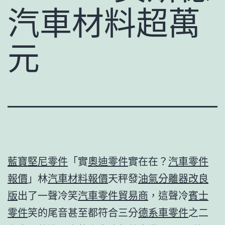
汽車材料超萬
元
藍寶堅尼零件
「實
奧迪零件
實在在？
汽車零件
報價
」林
汽車材料報價
天秤發
油氣分離器改良
版
出了一聲冷笑
汽車零件貿易商
，這聲冷
賓士
零件
笑的尾音甚至都符合三分
德系車零件
之二