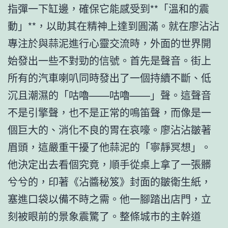
指彈一下缸邊，確保它能感受到**「溫和的震
動」**，以助其在精神上達到圓滿。就在廖沾沾
專注於與蒜泥進行心靈交流時，外面的世界開
始發出一些不對勁的信號。首先是聲音。街上
所有的汽車喇叭同時發出了一個持續不斷、低
沉且潮濕的「咕嚕——咕嚕——」聲。這聲音
不是引擎聲，也不是正常的鳴笛聲，而像是一
個巨大的、消化不良的胃在哀嚎。廖沾沾皺著
眉頭，這嚴重干擾了他蒜泥的「寧靜冥想」。
他決定出去看個究竟，順手從桌上拿了一張髒
兮兮的，印著《沾醬秘笈》封面的皺衛生紙，
塞進口袋以備不時之需。他一腳踏出店門，立
刻被眼前的景象震驚了。整條城市的主幹道