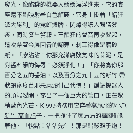
發光、像醋罐的機器人緩緩漂浮進來，它的底
座還不斷噴射著白色醋霧。它身上掛著「醋狂
派大勝利」的霓虹燈牌，閃爍得讓人眼睛發
疼，同時發出警報。王醋狂的聲音再次響起，
這次帶著金屬回音的嘲弄，刺耳得像是磨砂
紙。「廖沾沾！你那充滿腐敗氣味的蒜泥，是
對醬料學的侮辱！必須淨化！」「你將為你那
百分之五的醬油，以及百分之九十五的
新竹 帶
狀皰疹疫苗
邪惡蒜頭付出代價！」醋罐機器人
的頂端裂開，露出了一個巨大的管口，正在聚
積藍色光芒。K-999特務用它穿著燕尾服的小爪
新竹 高血脂
子，一把抓住了廖沾沾的褲腳催促
著他。「快點！沾沾先生！那是醋酸離子炮！