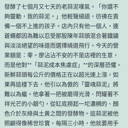
發酵了七個月又七天的老蒜泥嘆氣。「你還不
夠靈動，我的蒜泥。」他輕聲細語，彷彿在責
備一個不上進的孩子。店內只有他一個人，連
蒼蠅都因為難以忍受那股陳年蒜頭混合著鐵鏽
與淡淡絕望的味道而選擇繞道飛行。今天的營
業額是：零。廖沾沾不安的不是店裡的生意，
而是他對**「蒜泥成本焦慮症」**的深層恐懼。
新鮮蒜頭每公斤的價格正在以超光速上漲，如
果再這樣下去，他引以為傲的「靈魂蒜泥」將
難以為繼。他拿著一把被磨得光滑、閃耀著不
祥光芒的小銀勺，從缸底撈起一坨濃稠的、顏
色介於灰綠與土黃之間的發酵物。這蒜泥被他
照顧得像稀世珍寶，每隔三小時，他就要用手