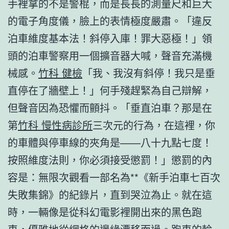
手裡拿的不是警棍，而是長長的測量尺和巨大
的電子角度儀，臉上的表情極度嚴肅。「違反
泊車維度基本法！斜停入庫！罪大惡極！」領
頭的泊車警察用一個擴音器大喊，聲音充滿機
械感。
竹科 健檢
「我、我沒有斜停！我只是垂
直停在了牆壁上！」何手殘趕緊為自己辯解，
但聲音因為恐懼而顫抖。「垂直泊車？那是在
第
竹科 慢性病診所
三次元的行為，在這裡，你
的車體與停車線的夾角是——八十九點七度！
按照維度法則，你必須接受懲罰！」懲罰的內
容是：無限次觀看一部名為**《新手泊車七百次
失敗集錦》的紀錄片，直到哭泣為止。就在這
時，一輛像是從科幻電影裡開出來的黑色跑