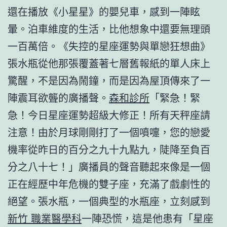
還在播放《小星星》的嬰兒車，感到一陣眩
暈。泊車維度的生活，比他想象中還要無理頭
一百萬倍。《失控的星座運勢與單戀狂想曲》
張水瓶從他那張覆蓋著七層舊報紙的單人床上
驚醒，不是因為鬧鐘，而是因為屋頂傳來了一
陣震耳欲聾的廣播聲。
森和診所
「緊急！緊
急！今日星座運勢超級大修正！所有天秤座請
注意！由於月球剛剛打了一個噴嚏，您的戀愛
機率從昨日的百分之九十九點九，陡降至負百
分之八十七！」廣播員的聲音聽起來像是一個
正在經歷中年危機的雙子座，充滿了戲劇性的
絕望。張水瓶，一個典型的水瓶座，立刻感到
新竹 職業醫學科
一陣恐慌，這是他患有「星座