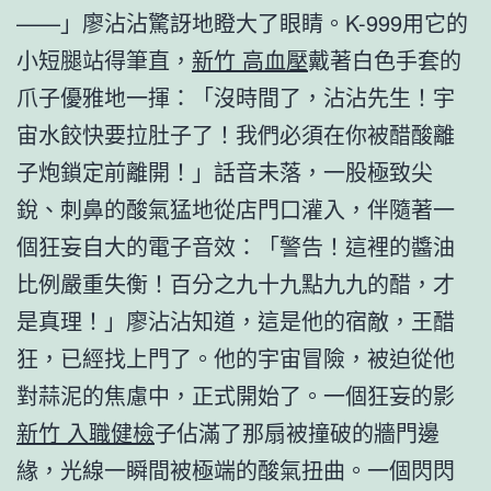
——」廖沾沾驚訝地瞪大了眼睛。K-999用它的
小短腿站得筆直，
新竹 高血壓
戴著白色手套的
爪子優雅地一揮：「沒時間了，沾沾先生！宇
宙水餃快要拉肚子了！我們必須在你被醋酸離
子炮鎖定前離開！」話音未落，一股極致尖
銳、刺鼻的酸氣猛地從店門口灌入，伴隨著一
個狂妄自大的電子音效：「警告！這裡的醬油
比例嚴重失衡！百分之九十九點九九的醋，才
是真理！」廖沾沾知道，這是他的宿敵，王醋
狂，已經找上門了。他的宇宙冒險，被迫從他
對蒜泥的焦慮中，正式開始了。一個狂妄的影
新竹 入職健檢
子佔滿了那扇被撞破的牆門邊
緣，光線一瞬間被極端的酸氣扭曲。一個閃閃