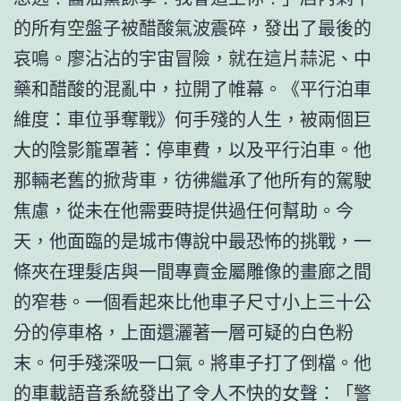
的所有空盤子被醋酸氣波震碎，發出了最後的
哀鳴。廖沾沾的宇宙冒險，就在這片蒜泥、中
藥和醋酸的混亂中，拉開了帷幕。《平行泊車
維度：車位爭奪戰》何手殘的人生，被兩個巨
大的陰影籠罩著：停車費，以及平行泊車。他
那輛老舊的掀背車，彷彿繼承了他所有的駕駛
焦慮，從未在他需要時提供過任何幫助。今
天，他面臨的是城市傳說中最恐怖的挑戰，一
條夾在理髮店與一間專賣金屬雕像的畫廊之間
的窄巷。一個看起來比他車子尺寸小上三十公
分的停車格，上面還灑著一層可疑的白色粉
末。何手殘深吸一口氣。將車子打了倒檔。他
的車載語音系統發出了令人不快的女聲：「警