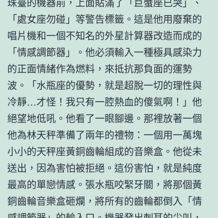
珠臺的機器前，上面貼滿了「巨蟹座已哭」、
「處女座勿碰」等警告標籤。這是他用廢棄的
唱片機和一個不知名的外星計算器改造而成的
「情感調節器」。他必須輸入一種極具感染力
的正面情緒作為燃料，來抵抗那負面的運勢
波。「水瓶座的優勢，就是超脫一切的理性與
冷靜…才怪！我只有一腔熱血的傻氣啊！」他
絕望地低吼。他看了一眼腳邊。那裡放著一個
他為林天秤準備了兩年的禮物：一個用一萬塊
小小的天秤座黃銅齒輪組成的音樂盒。他從未
送出，因為害怕被拒絕。這份害怕，就是純度
最高的單戀情感。張水瓶咬緊牙關，將那個黃
銅齒輪音樂盒砸爛，將所有的齒輪都倒入「情
感調節器」的輸入口。機器發出刺耳的尖叫，