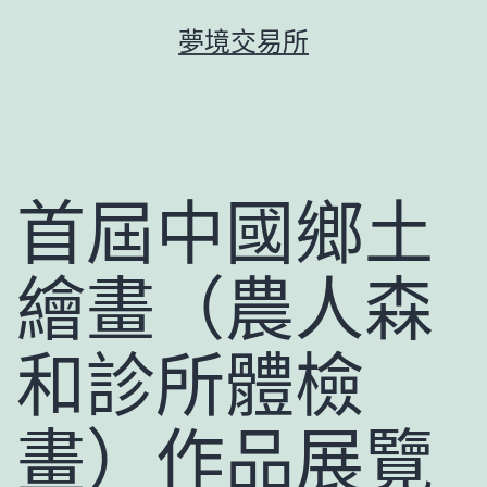
跳
夢境交易所
至
主
要
內
容
首屆中國鄉土
繪畫（農人森
和診所體檢
畫）作品展覽