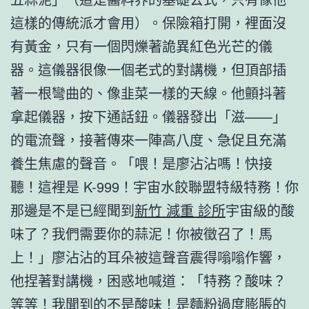
這樣的傳統派才會用）。保險箱打開，裡面沒
有黃金，只有一個閃爍著詭異紅色光芒的儀
器。這儀器很像一個老式的對講機，但頂部插
著一根彎曲的、像韭菜一樣的天線。他顫抖著
拿起儀器，按下通話鈕。儀器發出「滋——」
的電流聲，接著傳來一陣高八度、急促且充滿
養生焦慮的聲音。「喂！是廖沾沾嗎！快接
聽！這裡是 K-999！宇宙水餃聯盟特級特務！你
那邊是不是已經聞到
新竹 減重 診所
宇宙級的酸
味了？我們需要你的蒜泥！你被徵召了！馬
上！」廖沾沾的耳朵被這聲音震得嗡嗡作響，
他捏著對講機，困惑地喊道：「特務？酸味？
等等！我聞到的不是酸味！是麵粉過度膨脹的