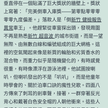
垂直停在一個貼滿了巨大獎狀的牆壁上。獎狀
上寫著：「完美倒車入庫獎——第零點零零零
零零九度偏差。」落款人是「倒
新竹 健檢報告
異常
車王」。他趕緊從車窗探出頭，發現周圍
不再是熟悉
新竹 超音波
的城市街道，而是一望
無際、由無數白線和編號組成的巨大網格。這
裡的空氣聞起來像是新買的輪胎和劣質香水的
混合物，而重力似乎是隨機變化的，有時感覺
很重，有時像漂浮在游泳池裡。他試圖按喇
叭，但喇叭發出的不是「叭叭」，而是他童年
時學會的、關於泊車口訣的魔性兒歌。四面八
方傳來了刺耳的剎車聲，接著，一群穿著反光
背心和戴著白色安全帽的人朝他衝來。這些人