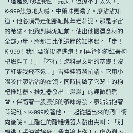
「這麵皮的延展性！完美！但撐不了太久！」
K-999焦急地大喊，中藥味更濃了。廖沾沾知
道，他必須帶走他那缸陳年老蒜泥，那是宇宙
的希望。他跑到蒜泥缸前，使出他搬運食材的
全部力量，將那口比他還胖的缸抱起。「走！
K-999！我們要從後院逃跑！別再管你的紅棗枸
杞燃料了！」「不行！燃料是文明的基礎！沒
了紅棗我飛不遠！」吉娃娃特務抗議。它用小
嘴咬住廖沾沾的衣領，同時開啟了它背上的枸
杞推進器。推進器發出「滋滋」的輕微煎煮
聲，伴隨著一股濃郁的蔘味爆發。廖沾沾抱著
蒜泥缸、K-999咬著他，一起從撞出來的洞口衝
向後院。王醋狂的醋罐機器人發出尖叫：「別
想逃！醬油黨餘孽！我會追上你！」店內剩下