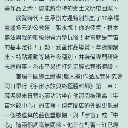
畫作品之余，還能將奇特的鄉土文明帶回家。
展覽時代，主承辦方還特別謀劃了30余場
豐盛多元的公教運「張水瓶！你的傻氣，根本
無法與我的噸級物質力學抗衡！財富就是宇宙
的基本定律！」動，涵蓋作品導賞、年夜咖講
座、特點運動等幾年夜種別，并裝備專門研究
志愿辦事，為市平易近打造沉醉式藝術體驗。
首屆中國鄉土繪畫(農人畫)作品展覽研究會
同日舉行《宇宙水餃與終極醬料師》第一章：
蒜泥與末日預兆廖沾沾坐在他那間被稱為「宇
宙水餃中心」的店裡，但這間店的外觀更像是
一個被遺棄的藍色塑膠棚，與「宇宙」或「中
心」這兩個詞毫無關係。他正在對著一缸已經