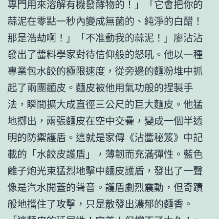
專門用來溶解有機發酵物的！」「它會把你的
蒜泥在零點一秒內變成無菌的、純淨的白醋！
那是浩劫啊！」「不准動我的蒜泥！」廖沾沾
發出了醬料學家對待信仰般的怒吼。他以一種
專業包水餃的極限速度，從旁邊的麵粉堆中抓
起了兩團麵皮。麵皮被他用氣功般的捏製手
法，瞬間擴大成直徑三公尺的巨大麵皮。他猛
地擲出，兩張麵皮在空中交疊，變成一個半透
明的防禦護盾。這就是家傳《沾醬秘笈》中記
載的「水餃皮護盾」，薄韌而充滿彈性。藍色
離子炮光束猛烈地擊中麵皮護盾，發出了一聲
像是汽水開蓋的聲音。護盾劇烈震動，但奇蹟
般地擋住了攻擊，只是散發出濃郁的麵香。