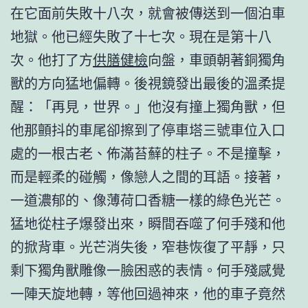
在它面前失敗十八次，就會被傳送到一個泊車
地獄。他已經失敗了十七次。現在是第十八
次。他打了方
供膳健檢
向盤，車頭朝著銅獨角
獸的方向猛地偏轉。後視鏡發出最後的溫柔提
醒：「再見，世界。」他沒有撞上獨角獸，但
他那顫抖的車尾卻擦到了停車塔三號車位入口
處的一根古老、佈滿苔蘚的柱子。不是撞擊，
而是輕柔的碰觸，像戀人之間的耳語。接著，
一道濃郁的、像薄荷口香糖一樣的綠色光芒。
猛地從柱子爆發出來，瞬間吞噬了何手殘和他
的掀背車。光芒消失後，窄巷恢復了平靜，只
剩下獨角獸雕像一臉困惑的表情。何手殘感覺
一陣天旋地轉，等他回過神來，他的車子竟然