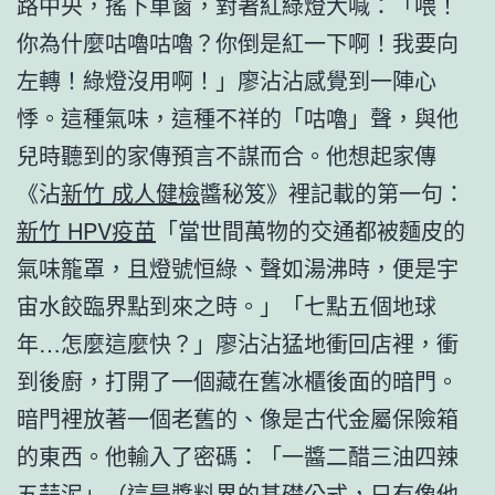
路中央，搖下車窗，對著紅綠燈大喊：「喂！
你為什麼咕嚕咕嚕？你倒是紅一下啊！我要向
左轉！綠燈沒用啊！」廖沾沾感覺到一陣心
悸。這種氣味，這種不祥的「咕嚕」聲，與他
兒時聽到的家傳預言不謀而合。他想起家傳
《沾
新竹 成人健檢
醬秘笈》裡記載的第一句：
新竹 HPV疫苗
「當世間萬物的交通都被麵皮的
氣味籠罩，且燈號恒綠、聲如湯沸時，便是宇
宙水餃臨界點到來之時。」「七點五個地球
年…怎麼這麼快？」廖沾沾猛地衝回店裡，衝
到後廚，打開了一個藏在舊冰櫃後面的暗門。
暗門裡放著一個老舊的、像是古代金屬保險箱
的東西。他輸入了密碼：「一醬二醋三油四辣
五蒜泥」（這是醬料界的基礎公式，只有像他