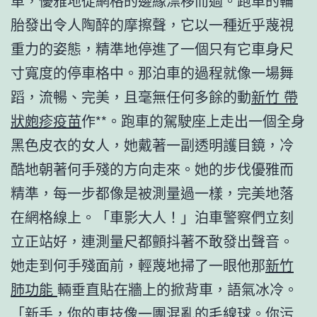
車，優雅地從網格的邊緣漂移而過。跑車的輪
胎發出令人陶醉的摩擦聲，它以一種近乎蔑視
重力的姿態，精準地停進了一個只有它車身尺
寸寬度的停車格中。那泊車的過程就像一場舞
蹈，流暢、完美，且毫無任何多餘的動
新竹 帶
狀皰疹疫苗
作**。跑車的駕駛座上走出一個全身
黑色皮衣的女人，她戴著一副透明護目鏡，冷
酷地朝著何手殘的方向走來。她的步伐優雅而
精準，每一步都像是被測量過一樣，完美地落
在網格線上。「車影大人！」泊車警察們立刻
立正站好，連測量尺都顫抖著不敢發出聲音。
她走到何手殘面前，輕蔑地掃了一眼他那
新竹
肺功能
輛垂直貼在牆上的掀背車，語氣冰冷。
「新手，你的車技像一團混亂的毛線球。你污