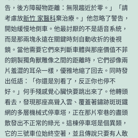
告，後方障礙物距離：無限趨近於零。」「請
考慮放
新竹 家醫科
棄治療。」他忽略了警告，
開始緩慢地倒車。他最討厭的不是語音系統，
而是那兩塊永遠在關鍵時刻自動收折的後視
鏡。當他需要它們來判斷車體與那座價值不菲
的銅製獨角獸雕像之間的距離時，它們卻像兩
片羞澀的耳朵一樣，優雅地縮了回去。同時發
出低語：「你還是別看了，反正你也停不
好。」何手殘感覺心臟快要跳出來了。他轉頭
看去，發現那座高聳入雲、覆蓋著鏽跡斑斑鐵
網的多層機械式停車塔，正在那片窄巷的盡頭
散發出不正常的綠光。這棟停車塔是個異類，
它的三號車位始終空著，並且傳說只要有人敢