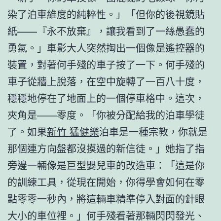
染了泊車維度的純粹性。」「但你的後視鏡貼
紙——『永不放棄』，讓我看到了一絲愚蠢的
勇氣。」車影大人突然掏出一個像是遙控器的
裝置，對著何手殘的車子按了一下。何手殘的
車子從牆上脫落，在空中旋轉了一百八十度，
穩穩地停在了地面上的一個停車格中。這次，
夾角是——零度。「你被分配給我的泊車學徒
了。如果
新竹 猛健樂
泊車是一種宗教，你就是
那個連方向盤都沒摸過的新信徒。」她指了指
旁邊一輛像是巨型嬰兒車的改造車：「這是你
的訓練工具，從現在開始，你得學會如何在零
點零零一秒內，將這輛車精準停入對面的針眼
大小的車位裡。」何手殘看著那輛閃閃發光、