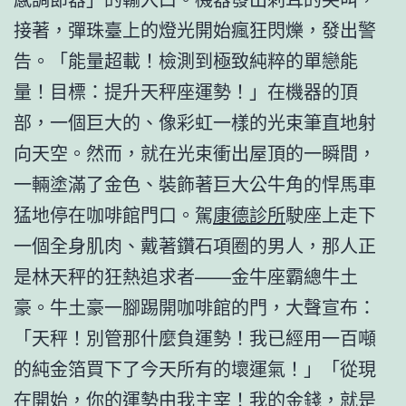
接著，彈珠臺上的燈光開始瘋狂閃爍，發出警
告。「能量超載！檢測到極致純粹的單戀能
量！目標：提升天秤座運勢！」在機器的頂
部，一個巨大的、像彩虹一樣的光束筆直地射
向天空。然而，就在光束衝出屋頂的一瞬間，
一輛塗滿了金色、裝飾著巨大公牛角的悍馬車
猛地停在咖啡館門口。駕
康德診所
駛座上走下
一個全身肌肉、戴著鑽石項圈的男人，那人正
是林天秤的狂熱追求者——金牛座霸總牛土
豪。牛土豪一腳踢開咖啡館的門，大聲宣布：
「天秤！別管那什麼負運勢！我已經用一百噸
的純金箔買下了今天所有的壞運氣！」「從現
在開始，你的運勢由我主宰！我的金錢，就是