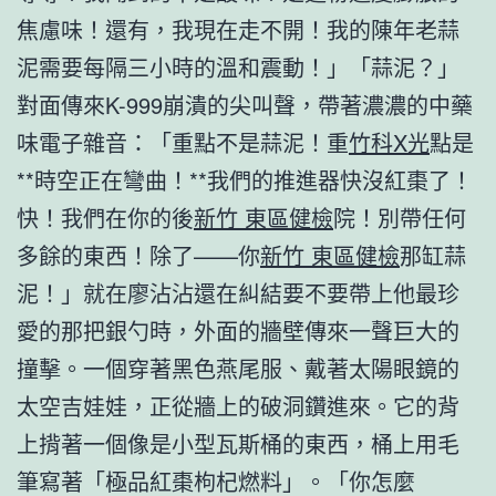
焦慮味！還有，我現在走不開！我的陳年老蒜
泥需要每隔三小時的溫和震動！」「蒜泥？」
對面傳來K-999崩潰的尖叫聲，帶著濃濃的中藥
味電子雜音：「重點不是蒜泥！重
竹科X光
點是
**時空正在彎曲！**我們的推進器快沒紅棗了！
快！我們在你的後
新竹 東區健檢
院！別帶任何
多餘的東西！除了——你
新竹 東區健檢
那缸蒜
泥！」就在廖沾沾還在糾結要不要帶上他最珍
愛的那把銀勺時，外面的牆壁傳來一聲巨大的
撞擊。一個穿著黑色燕尾服、戴著太陽眼鏡的
太空吉娃娃，正從牆上的破洞鑽進來。它的背
上揹著一個像是小型瓦斯桶的東西，桶上用毛
筆寫著「極品紅棗枸杞燃料」。「你怎麼