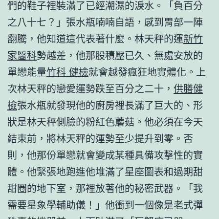
們的鞋子裡裝滿了已經潮濕的淚水。「負百分
之八十七？」張水瓶喃喃自語，感到胃部一陣
翻騰，他知道這代表著什麼。林天秤的運
新竹
家醫科
勢越差，他那股積壓已久、無處安放的
單戀能量
竹科 健檢
就會越發瘋狂地實體化。上
次林天秤的戀愛運勢跌至百分之二十，
供膳健
檢
張水瓶就發現他的廚房裡長滿了巨大的、形
狀是林天秤側臉的粉紅色蘑菇。他必須在今天
結束前，將林天秤的運勢至少提升到零。否
則，他那份單戀就會變成某種具備攻擊性的實
體。他緊張地跑進他堆滿了星座圖表和過期甜
甜圈的地下室，那裡放著他的秘密武器。「我
需要星象學輔助儀！」他衝到一個像是老式彈