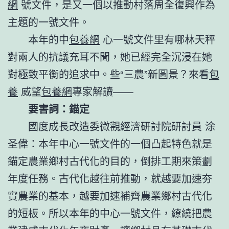
網
號文件，是又一個以推動村落周全復興作為
主題的一號文件。
本年的中
包養網
心一號文件里有哪林天秤
對兩人的抗議充耳不聞，她已經完全沉浸在她
對極致平衡的追求中。些“三農”新圖景？來看
包
養
威望
包養網
專家解讀——
要害詞：錨定
國度成長改造委微觀經濟研討院研討員 涂
圣偉：本年中心一號文件的一個凸起特色就是
錨定農業鄉村古代化的目的，倒排工期來策劃
年度任務。古代化越往前推動，就越要加速夯
實農業的基本，越要加速補齊農業鄉村古代化
的短板。所以本年的中心一號文件，繚繞把農