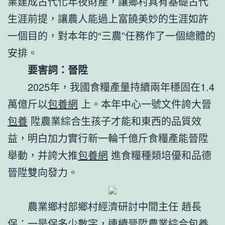
業建成古代化年夜財產，讓鄉村具有基礎古代
生涯前提，讓農人能過上富饒美妙的生涯如許
一個目的，對本年的“三農”任務作了一個總體的
安排。
要害詞：晉陞
2025年，我國食糧產量持續兩年穩固在1.4
萬億斤以
包養網
上。本年中心一號文件誇大晉
包養
陞農業綜合生孩子才能和東西的品質效
益，明白加力實行新一輪千億斤食糧產能晉陞
舉動，并誇大推
包養網
進食糧種類培優和品德
晉陞雙向發力。
農業鄉村部鄉村經濟研討中間主任 趙長
保：一是保多少數字，連續晉陞農業綜合
包養