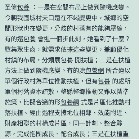
圣偉
包養
：一是在空間布局上做到隨機應變。
今朝我國城村夫口還在不竭變更中，城鄉的空
間形狀也在變更，分歧的村落有的能夠壓縮，
有的還
包養
會進一個步此刻，她看到了什麼？
驟集聚生齒，就需求依據這些變更，兼顧優化
村鎮的布局，分類展
包養
開扶植；二是在扶植
方法上做到隨機應變。有的處
包養網
所合適以
單個行政村為單位推動扶植，但有
包養
的處所
單個村落資本疏散，整縣整鄉推動又難以精準
施策，比擬合適的形
包養網
式是片區化推動村
落扶植。經由過程支撐地位相鄰、效能附近、
財產相聯的村構成片區，同一計劃、整合夥
源，完成抱團成長、配合成長；三是在扶植重