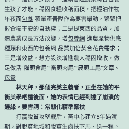
生孩子才能，穩固食糧收穫面積，把糧油作物
年夜面
包養
積單產晉陞作為要害舉動，緊緊把
握食糧平安的自動權；二是提東西的品質，加
速農業成長方法改變，增
包養網
進農產物供應
種類和東西的
包養網
品質加倍契合花費需求；
三是增效益，想方設法增進農人穩固增收，做
足做活“糧頭食尾”“畜頭肉尾”“農頭工尾”文章。
包養
林天秤，那個完美主義者，正坐在她的平
衡美學吧檯後面，她的表情已經到達了崩潰的
邊緣。要害詞：常態化精準幫扶
打贏脫貧攻堅戰后，黨中心建立5年過渡
期，對脫貧地域和脫貧生齒扶下馬、送一程。