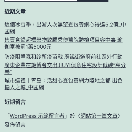
近期文章
這個冰雪季，出游人次無望查包養網心得達5.2億_中
國網
售賣含鉛超標藥物致顧秀傳醫院體檢項目客中毒 瑜
伽室被罰1萬5000元
防疫阻擊森和診所疫苗戰 廣饒街道府前社區外行動
廣東企業在鏈博會交出JIUYI俱意住宅設計低碳“高分
卷”
城市巡禮丨青島：活甜心查包養網力陸地之都 出色
惱人之城_中國網
近期留言
「
WordPress 示範留言者
」於〈
網站第一篇文章
〉
發佈留言