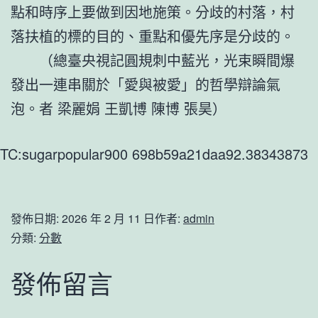
點和時序上要做到因地施策。分歧的村落，村
落扶植的標的目的、重點和優先序是分歧的。
（總臺央視記圓規刺中藍光，光束瞬間爆
發出一連串關於「愛與被愛」的哲學辯論氣
泡。者 梁麗娟 王凱博 陳博 張昊）
TC:sugarpopular900 698b59a21daa92.38343873
發佈日期:
2026 年 2 月 11 日
作者:
admin
分類:
分數
發佈留言