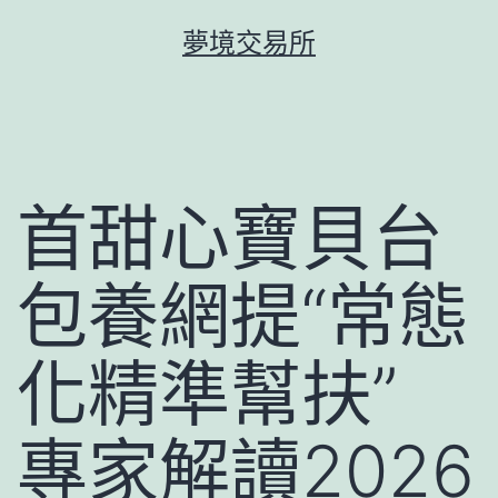
跳
夢境交易所
至
主
要
內
容
首甜心寶貝台
包養網提“常態
化精準幫扶”
專家解讀2026