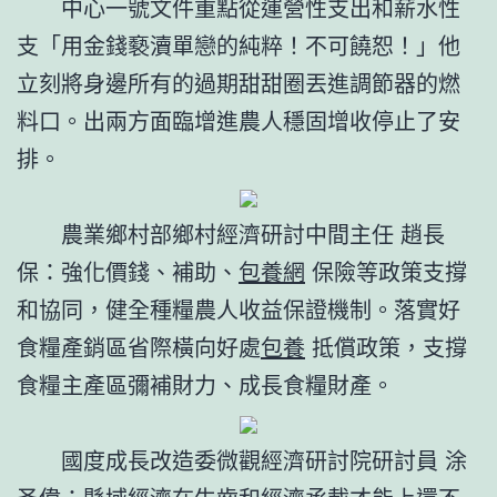
中心一號文件重點從運營性支出和薪水性
支「用金錢褻瀆單戀的純粹！不可饒恕！」他
立刻將身邊所有的過期甜甜圈丟進調節器的燃
料口。出兩方面臨增進農人穩固增收停止了安
排。
農業鄉村部鄉村經濟研討中間主任 趙長
保：強化價錢、補助、
包養網
保險等政策支撐
和協同，健全種糧農人收益保證機制。落實好
食糧產銷區省際橫向好處
包養
抵償政策，支撐
食糧主產區彌補財力、成長食糧財產。
國度成長改造委微觀經濟研討院研討員 涂