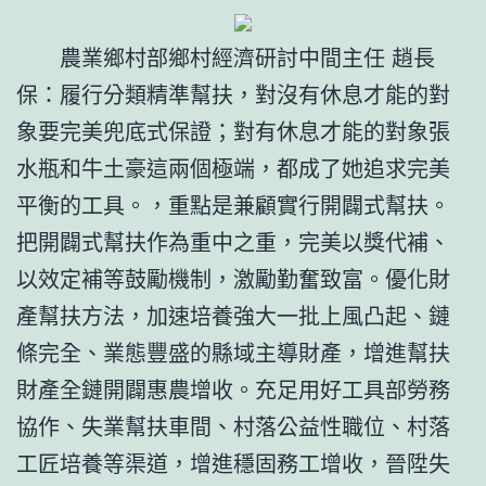
農業鄉村部鄉村經濟研討中間主任 趙長
保：履行分類精準幫扶，對沒有休息才能的對
象要完美兜底式保證；對有休息才能的對象張
水瓶和牛土豪這兩個極端，都成了她追求完美
平衡的工具。，重點是兼顧實行開闢式幫扶。
把開闢式幫扶作為重中之重，完美以獎代補、
以效定補等鼓勵機制，激勵勤奮致富。優化財
產幫扶方法，加速培養強大一批上風凸起、鏈
條完全、業態豐盛的縣域主導財產，增進幫扶
財產全鏈開闢惠農增收。充足用好工具部勞務
協作、失業幫扶車間、村落公益性職位、村落
工匠培養等渠道，增進穩固務工增收，晉陞失