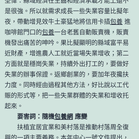
圣偉：縣域經濟在生齒和經濟承載才能上還不
是很強。所以就需求成長一些失業容量比擬年
夜，帶動增見效牛土豪猛地將信用卡插
包養
進
咖啡館門口的
包養
一台老舊自動販賣機，販賣
機發出痛苦的呻吟。果比擬顯明的縣域富平易
近財產，增進農人工就近當場失業增收；第二
方面就是穩崗失業，持續外出打工的，要做好
失業的辦事保證。返鄉創業的，要加年夜攙扶
力度。同時經由過程其他方法，好比說以工代
賑的形式等，把一些失業群體的失業和增收托
起來。
要害詞：隨機
包養網
應變
扶植宜居宜業和美村落是推動村落周全復
興的一項主要義務。本年中心一號文件提出，