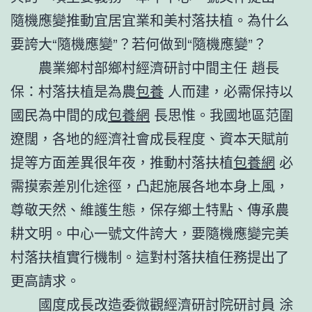
隨機應變推動宜居宜業和美村落扶植。為什么
要誇大“隨機應變”？若何做到“隨機應變”？
農業鄉村部鄉村經濟研討中間主任 趙長
保：村落扶植是為農
包養
人而建，必需保持以
國民為中間的成
包養網
長思惟。我國地區范圍
遼闊，各地的經濟社會成長程度、資本天賦前
提等方面差異很年夜，推動村落扶植
包養網
必
需摸索差別化途徑，凸起施展各地本身上風，
尊敬天然、維護生態，保存鄉土特點、傳承農
耕文明。中心一號文件誇大，要隨機應變完美
村落扶植實行機制。這對村落扶植任務提出了
更高請求。
國度成長改造委微觀經濟研討院研討員 涂