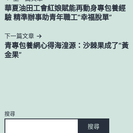
華夏油田工會紅娘賦能再動身專包養經
章
驗 精準辦事助青年職工“幸福脫單”
導
下一篇文章
覽
青專包養網心得海湟源：沙棘果成了“黃
金果”
搜尋
搜尋