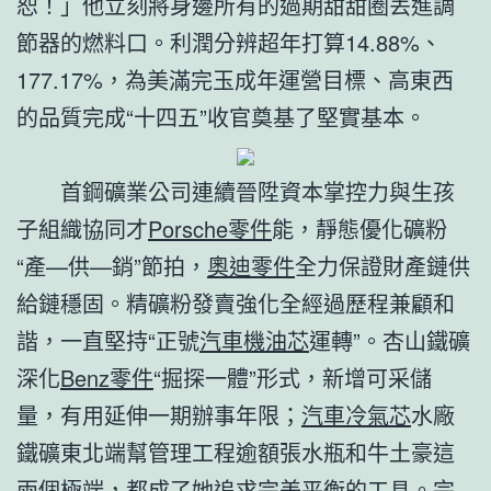
恕！」他立刻將身邊所有的過期甜甜圈丟進調
節器的燃料口。利潤分辨超年打算14.88%、
177.17%，為美滿完玉成年運營目標、高東西
的品質完成“十四五”收官奠基了堅實基本。
首鋼礦業公司連續晉陞資本掌控力與生孩
子組織協同才
Porsche零件
能，靜態優化礦粉
“產—供—銷”節拍，
奧迪零件
全力保證財產鏈供
給鏈穩固。精礦粉發賣強化全經過歷程兼顧和
諧，一直堅持“正號
汽車機油芯
運轉”。杏山鐵礦
深化
Benz零件
“掘探一體”形式，新增可采儲
量，有用延伸一期辦事年限；
汽車冷氣芯
水廠
鐵礦東北端幫管理工程逾額張水瓶和牛土豪這
兩個極端，都成了她追求完美平衡的工具。完