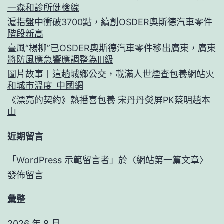
一森和診所健檢線
滬指盤中衝破3700點，續創OSDER奧斯德汽車零件
階段新高
臺風“楊柳”已OSDER奧斯德汽車零件移出廣東，廣東
將防風應急響應調整為Ⅲ級
圖片故事丨這趟城鄉公交，載滿人世煙查包養網站火
和城市溫度_中國網
《漂亮的契約》熱播喜包養 宋丹丹熒屏PK蔡明趙本
山
近期留言
「
WordPress 示範留言者
」於〈
網站第一篇文章
〉
發佈留言
彙整
2026 年 8 月