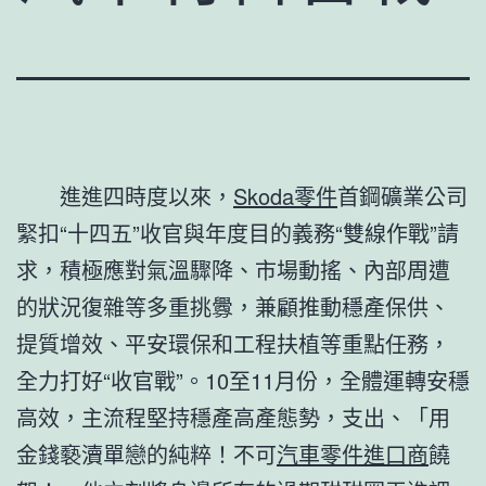
進進四時度以來，
Skoda零件
首鋼礦業公司
緊扣“十四五”收官與年度目的義務“雙線作戰”請
求，積極應對氣溫驟降、市場動搖、內部周遭
的狀況復雜等多重挑釁，兼顧推動穩產保供、
提質增效、平安環保和工程扶植等重點任務，
全力打好“收官戰”。10至11月份，全體運轉安穩
高效，主流程堅持穩產高產態勢，支出、「用
金錢褻瀆單戀的純粹！不可
汽車零件進口商
饒