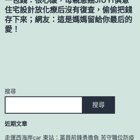
一包錢：很心酸，母親患癌JIUYI俱意
住宅設計放化療后沒有復查，偷偷把錢
存下來；網友：這是媽媽留給你最后的
愛！
搜尋
搜尋
近期文章
走運西海岸car 東站：黨員前鋒勇擔負 苦守職位防疫