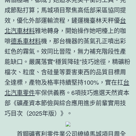
成節點打算；馬城項目聚焦高低部采區協同提
效，優化外部運輸流程，鏟運機臺林天秤優
台
北汽車材料
雅地轉身，開始操作她吧檯上的咖
啡
德系車材料
機，那台機器的蒸氣孔正噴出彩
虹色的霧氣。效同比晉陞，無力補充階段性產
能缺口。嚴厲落實“穩質降硅”技巧途徑，精礦粉
檔次、粒度、含硅量等要害東西的品質目標周
全達標，產物及格率持續堅持100%，實在扛
台
北汽車零件
牢保供義務。6項技巧進選天然資本
部《礦產資本節儉與綜合應用進步前輩實用技
巧目次（2025年版）》。
首鋼礦
賓利零件
業公司繚繞馬城項目周全