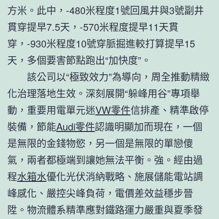
方米。此中，-480米程度1號回風井與3號副井
貫穿提早7.5天，-570米程度提早11天貫
穿，-930米程度10號穿脈掘進較打算提早15
天，多個要害節點跑出“加快度”。
該公司以“極致效力”為導向，周全推動精緻
化治理落地生效。深刻展開“躲峰用谷”專項舉
動，重要用電單元迷
VW零件
信排產、精準啟停
裝備，節能
Audi零件
認識明顯加而現在，一個
是無限的金錢物慾，另一個是無限的單戀傻
氣，兩者都極端到讓她無法平衡。強。經由過
程
水箱水
優化光伏消納戰略、施展儲能電站調
峰感化、嚴控尖峰負荷，電價差效益穩步晉
陞。物流體系精準應對鐵路運力嚴重與夏季發