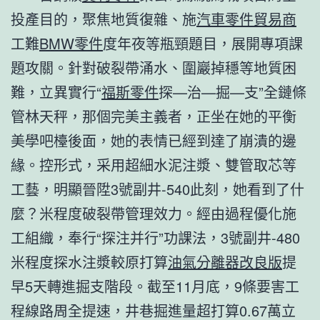
投產目的，聚焦地質復雜、施
汽車零件貿易商
工難
BMW零件
度年夜等瓶頸題目，展開專項課
題攻關。針對破裂帶涌水、圍巖掉穩等地質困
難，立異實行“
福斯零件
探—治—掘—支”全鏈條
管林天秤，那個完美主義者，正坐在她的平衡
美學吧檯後面，她的表情已經到達了崩潰的邊
緣。控形式，采用超細水泥注漿、雙管取芯等
工藝，明顯晉陞3號副井-540此刻，她看到了什
麼？米程度破裂帶管理效力。經由過程優化施
工組織，奉行“探注并行”功課法，3號副井-480
米程度探水注漿較原打算
油氣分離器改良版
提
早5天轉進掘支階段。截至11月底，9條要害工
程線路周全提速，井巷掘進量超打算0.67萬立