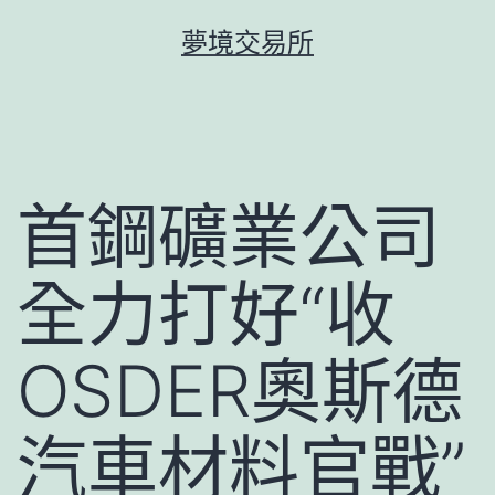
跳
夢境交易所
至
主
要
內
容
首鋼礦業公司
全力打好“收
OSDER奧斯德
汽車材料官戰”