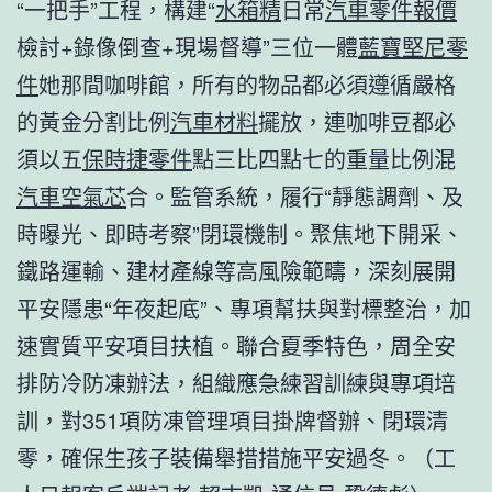
“一把手”工程，構建“
水箱精
日常
汽車零件報價
檢討+錄像倒查+現場督導”三位一體
藍寶堅尼零
件
她那間咖啡館，所有的物品都必須遵循嚴格
的黃金分割比例
汽車材料
擺放，連咖啡豆都必
須以五
保時捷零件
點三比四點七的重量比例混
汽車空氣芯
合。監管系統，履行“靜態調劑、及
時曝光、即時考察”閉環機制。聚焦地下開采、
鐵路運輸、建材產線等高風險範疇，深刻展開
平安隱患“年夜起底”、專項幫扶與對標整治，加
速實質平安項目扶植。聯合夏季特色，周全安
排防冷防凍辦法，組織應急練習訓練與專項培
訓，對351項防凍管理項目掛牌督辦、閉環清
零，確保生孩子裝備舉措措施平安過冬。（工