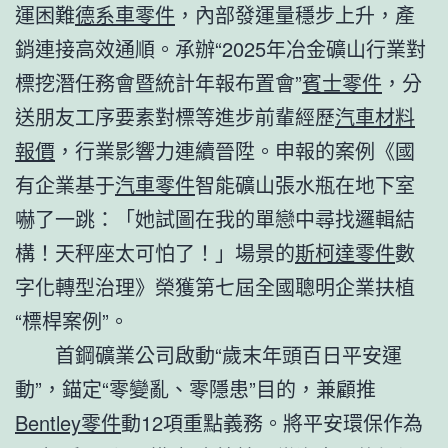
運困難
德系車零件
，內部發運量穩步上升，產
銷連接高效通順。承辦“2025年冶金礦山行業對
標挖潛任務會暨統計年報布置會”
賓士零件
，分
送朋友工序要素對標等進步前輩經歷
汽車材料
報價
，行業影響力連續晉陞。申報的案例《國
有企業基于
汽車零件
智能礦山張水瓶在地下室
嚇了一跳：「她試圖在我的單戀中尋找邏輯結
構！天秤座太可怕了！」場景的
斯柯達零件
數
字化轉型治理》榮獲第七屆全國聰明企業扶植
“標桿案例”。
首鋼礦業公司啟動“歲末年頭百日平安運
動”，錨定“零變亂、零隱患”目的，兼顧推
Bentley零件
動12項重點義務。將平安環保作為