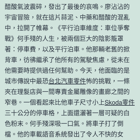
醋酸氣波震碎，發出了最後的哀鳴。廖沾沾的
宇宙冒險，就在這片蒜泥、中藥和醋酸的混亂
中，拉開了帷幕。《平行泊車維度：車位爭奪
戰》何手殘的人生，被兩個巨大的陰影籠罩
著：停車費，以及平行泊車。他那輛老舊的掀
背車，彷彿繼承了他所有的駕駛焦慮，從未在
他需要時提供過任何幫助。今天，他面臨的是
城市傳說中最恐
台北汽車零件
怖的挑戰，一條
夾在理髮店與一間專賣金屬雕像的畫廊之間的
窄巷。一個看起來比他車子尺寸小上
Skoda零件
三十公分的停車格，上面還灑著一層可疑的白
色粉末。何手殘深吸一口氣。將車子打了倒
檔。他的車載語音系統發出了令人不快的女