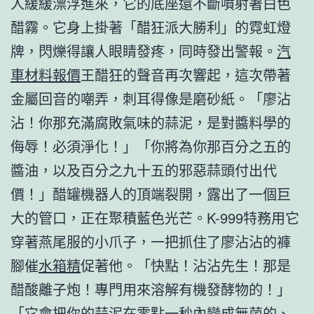
人緩緩漂浮進來，它的底座還不斷噴射著白色
醋霧。它身上掛著「醋狂派大勝利」的霓虹燈
牌，閃爍得讓人眼睛發疼，同時發出警報。
汽
車材料報價
王醋狂的聲音再次響起，這次帶著
金屬回音的嘲弄，刺耳得像是磨砂紙。「廖沾
沾！你那充滿腐敗氣味的蒜泥，是對醬料學的
侮辱！必須淨化！」「你將為你那百分之五的
醬油，以及百分之九十五的邪惡蒜頭付出代
價！」醋罐機器人的頂端裂開，露出了一個巨
大的管口，正在聚積藍色光芒。K-999特務用它
穿著燕尾服的小爪子，一把抓住了廖沾沾的褲
腳催
水箱精
促著他。「快點！沾沾先生！那是
醋酸離子炮！專門用來溶解有機發酵物的！」
「它會把你的蒜泥在零點一秒內變成無菌的、