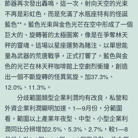
節器再次發出轟鳴，這一次，射向天空的光束
不再是彩虹色，而是充滿了水瓶座特有的怪誕
藍色**。藍色光束與金色光芒在空中形成了一個
巨大的、旋轉著的太極圖案，像是在爭奪林天
秤的靈魂。這場以星座運勢為賭注、以單戀能
量為武器的荒唐戰爭，正式打響了。藍色與金
色的光芒在林天秤咖啡館上空劇烈衝撞，創造
出一個不斷旋轉的怪異氣旋。加37.3%、
12.0%、11.3%。
分歧範圍類型企業利潤均有改良，私營和
外資企業利潤顯明加速。1—9月份，分範圍
看，範圍以上產業年夜型、中型、小型企業利
潤同比分辨增加2.5%、5.3%、2.7%，較1—8