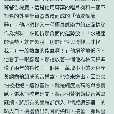
等警告標籤。這是他用廢棄的唱片機和一個不
知名的外星計算器改造而成的「情感調節
器」。他必須輸入一種極具感染力的正面情緒
作為燃料，來抵抗那負面的運勢波。「水瓶座
的優勢，就是超脫一切的理性與冷靜…才怪！
我只有一腔熱血的傻氣啊！」他絕望地低吼。
他看了一眼腳邊。那裡放著一個他為林天秤準
備了兩年的禮物：一個用一萬塊小小的天秤座
黃銅齒輪組成的音樂盒。他從未送出，因為害
怕被拒絕。這份害怕，就是純度最高的單戀情
感。張水瓶咬緊牙關，將那個黃銅齒輪音樂盒
砸爛，將所有的齒輪都倒入「情感調節器」的
輸入口。機器發出刺耳的尖叫，接著，彈珠臺