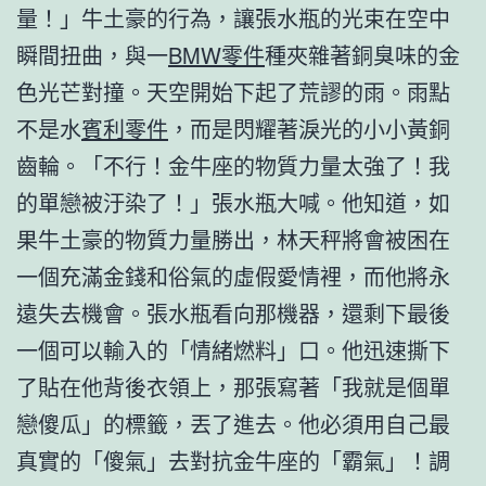
量！」牛土豪的行為，讓張水瓶的光束在空中
瞬間扭曲，與一
BMW零件
種夾雜著銅臭味的金
色光芒對撞。天空開始下起了荒謬的雨。雨點
不是水
賓利零件
，而是閃耀著淚光的小小黃銅
齒輪。「不行！金牛座的物質力量太強了！我
的單戀被汙染了！」張水瓶大喊。他知道，如
果牛土豪的物質力量勝出，林天秤將會被困在
一個充滿金錢和俗氣的虛假愛情裡，而他將永
遠失去機會。張水瓶看向那機器，還剩下最後
一個可以輸入的「情緒燃料」口。他迅速撕下
了貼在他背後衣領上，那張寫著「我就是個單
戀傻瓜」的標籤，丟了進去。他必須用自己最
真實的「傻氣」去對抗金牛座的「霸氣」！調