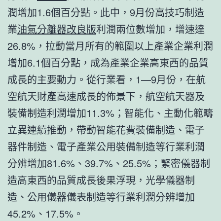
潤增加1.6個百分點。此中，9月份高技巧制造
業
油氣分離器改良版
利潤兩位數增加，增速達
26.8%，拉動當月所有的範圍以上產業企業利潤
增加6.1個百分點，成為產業企業高東西的品質
成長的主要動力。從行業看，1—9月份，在航
空航天財產高速成長的佈景下，航空航天器及
裝備制造利潤增加11.3%；智能化、主動化範疇
立異連續推動，帶動智能花費裝備制造、電子
器件制造、電子產業公用裝備制造等行業利潤
分辨增加81.6%、39.7%、25.5%；緊密儀器制
造高東西的品質成長後果浮現，光學儀器制
造、公用儀器儀表制造等行業利潤分辨增加
45.2%、17.5%。