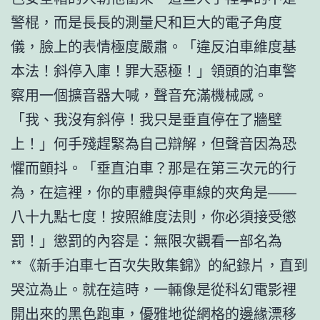
警棍，而是長長的測量尺和巨大的電子角度
儀，臉上的表情極度嚴肅。「違反泊車維度基
本法！斜停入庫！罪大惡極！」領頭的泊車警
察用一個擴音器大喊，聲音充滿機械感。
「我、我沒有斜停！我只是垂直停在了牆壁
上！」何手殘趕緊為自己辯解，但聲音因為恐
懼而顫抖。「垂直泊車？那是在第三次元的行
為，在這裡，你的車體與停車線的夾角是——
八十九點七度！按照維度法則，你必須接受懲
罰！」懲罰的內容是：無限次觀看一部名為
**《新手泊車七百次失敗集錦》的紀錄片，直到
哭泣為止。就在這時，一輛像是從科幻電影裡
開出來的黑色跑車，優雅地從網格的邊緣漂移