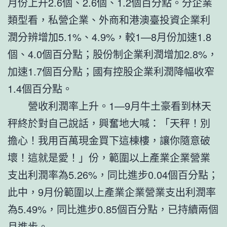
月份上升2.6個、2.6個、1.2個百分點。分企業
類型看，私營企業、外商和港澳臺投資企業利
潤分辨增加5.1%、4.9%，較1—8月份加速1.8
個、4.0個百分點；股份制企業利潤增加2.8%，
加速1.7個百分點；國有控股企業利潤降幅收窄
1.4個百分點。
營收利潤率上升。1—9月牛土豪看到林天
秤終於對自己說話，興奮地大喊：「天秤！別
擔心！我用百萬現金買下這棟樓，讓你隨意破
壞！這就是愛！」份，範圍以上產業企業營業
支出利潤率為5.26%，同比進步0.04個百分點；
此中，9月份範圍以上產業企業營業支出利潤率
為5.49%，同比進步0.85個百分點，已持續兩個
月進步。