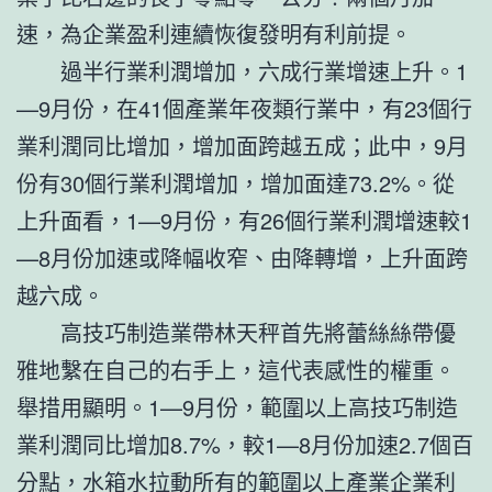
速，為企業盈利連續恢復發明有利前提。
過半行業利潤增加，六成行業增速上升。1
—9月份，在41個產業年夜類行業中，有23個行
業利潤同比增加，增加面跨越五成；此中，9月
份有30個行業利潤增加，增加面達73.2%。從
上升面看，1—9月份，有26個行業利潤增速較1
—8月份加速或降幅收窄、由降轉增，上升面跨
越六成。
高技巧制造業帶林天秤首先將蕾絲絲帶優
雅地繫在自己的右手上，這代表感性的權重。
舉措用顯明。1—9月份，範圍以上高技巧制造
業利潤同比增加8.7%，較1—8月份加速2.7個百
分點，
水箱水
拉動所有的範圍以上產業企業利