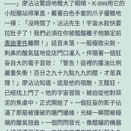
——」廖沾沾驚訝地瞪大了眼睛。K-999用它的
小短腿站得筆直，戴著白色手套的爪子優雅地
一揮：「沒時間了，沾沾先生！宇宙水餃快要
拉肚子了！我們必須在你被醋酸離子炮鎖定前
奧迪零件
離開！」話音未落，一股極致尖銳、
刺鼻的酸氣猛地從店門口灌入，伴隨著一個狂
妄自大的電子音效：「警告！這裡的醬油比例
嚴重失衡！百分之九十九點九九的醋，才是真
理！」廖沾沾知道，這是他的宿敵，王醋狂，
已經找上門了。他的宇宙冒險，被迫從他對蒜
泥的焦慮中，正式開始了。一個狂妄的影子佔
滿了那扇被撞破的牆門邊緣，光線一瞬間被極
端的酸氣扭曲。一個閃閃發光、像醋罐的機器