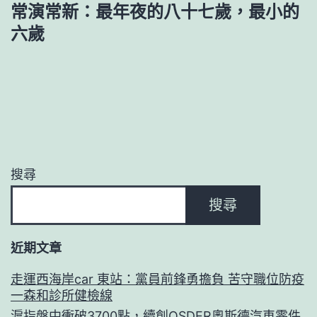
常演常新：最年夜的八十七歲，最小的
六歲
搜尋
搜尋
近期文章
走運西海岸car 東站：黨員前鋒勇擔負 苦守職位防疫
一森和診所健檢線
滬指盤中衝破3700點，續創OSDER奧斯德汽車零件