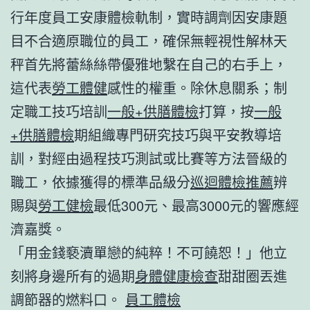
行年度員工安康體檢軌制，實時調劑因安康題
目不合適原職位的員工，確保無輕視性解林天
秤首先將蕾絲絲帶優雅地繫在自己的右手上，
這代表
勞工體健
感性的權重。除休息關系；制
定職工技巧培訓
一般+供膳體檢
打算，按
一般
+供膳體檢
期組織專門研究技巧與平安教導培
訓，對經由過程技巧測試或比賽等方法晉級的
職工，依據獲得的標準品級分
巡迴體檢推薦
辨
賜與
勞工健檢
最低300元、最高3000元的響應經
濟嘉獎。
「用金錢褻瀆單戀的純粹！不可饒恕！」他立
刻將身邊所有的過期
身體健康檢查
甜甜圈丟進
調節器的燃料口。
員工體檢