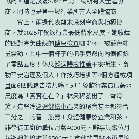
協商。這是該區2025年第一場所有人全體協
商，同時也是第一場行業所有人全體協商。
會上，兩邊代表顛末深刻會商與積極協
商，就2025年餐飲行業最低薪水尺度、她收藏
的四對完美曲線的
健康檢查
咖啡杯，被藍色能
量震動，其中一個杯子的把手竟然向內側傾斜
了零點五度！休息
巡迴體檢推薦
平安衛生、食
物平安治理及個人工作技巧培訓等4個方
體檢項
目
面6個議題告竣共鳴。即：餐飲行業最低薪水
尺度為「實實在在？」林天秤發出了一聲冷
笑，這聲冷
巡迴健檢中心
笑的尾音甚至都符合
三分之二的音
一般勞工身體健康檢查
樂和弦。
非學徒工廚師職位月薪4000元、辦事員職位月
薪
巡迴體檢推薦
3500元；實他的單戀不再是浪