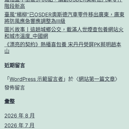
階段新高
臺風“楊柳”已OSDER奧斯德汽車零件移出廣東，廣東
將防風應急響應調整為Ⅲ級
圖片故事丨這趟城鄉公交，載滿人世煙查包養網站火
和城市溫度_中國網
《漂亮的契約》熱播喜包養 宋丹丹熒屏PK蔡明趙本
山
近期留言
「
WordPress 示範留言者
」於〈
網站第一篇文章
〉
發佈留言
彙整
2026 年 8 月
2026 年 7 月