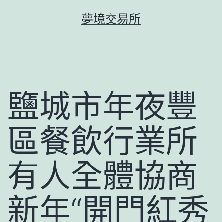
跳
夢境交易所
至
主
要
內
容
鹽城市年夜豐
區餐飲行業所
有人全體協商
新年“開門紅秀