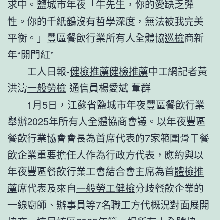
求中。鹽城市年夜「牛先生，你的愛缺乏彈
性。你的千紙鶴沒有哲學深度，無法被我完美
平衡。」豐區餐飲行業所有人全體協
巡檢
商新
年“開門紅”
工人日報-
健檢推薦
健檢推薦
中工網記者黃
洪濤
一般勞檢
通信員楊愛斌 董群
1月5日，江蘇省鹽城市年夜豐區餐飲行業
舉辦2025年所有人全體協商會議。以年夜豐區
餐飲行業協會會長為首席代表的7家範圍骨干餐
飲企業重要擔任人作為行政方代表，應約與以
年夜豐區餐飲行業工會結合會主席為首
體檢推
薦
席代表及來自
一般勞工健檢
分歧餐飲企業的
一線廚師、辦事員等7名職工方代概況對面展開