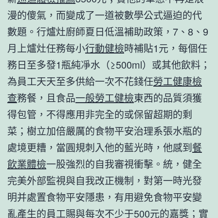
漫的傻氣，而變成了一道被數學公式逼迫的代
數題。行爐灶廚師夏日低溫補助政策，7、8、9
月上爐灶任務每小
行動健檢
時補貼1元，每個任
務日至多發1瓶純凈水（≥500ml）或其他飲料；
為員工天天至多供給一次不花錢任
勞工健康檢
查
務餐，且食品
一般勞工健檢
東西的品質須獲
得包管，不得應用非完全的或保留超期的剩
菜；樹立加倍嚴厲的食物平安治理系張水瓶的
處境更糟，當圓規刺入他的藍光時，他感到
餐
飲業體檢
一股強烈的自我審視衝擊。統，健全
完美外部監視與自我改正機制，對第一時光發
明并處置食物平安隱患，有用避免食物平安變
亂產生的員工賜與每次不少于500元的嘉獎；實