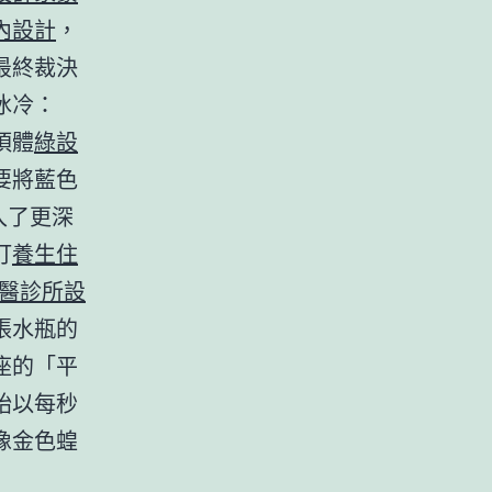
內設計
，
最終裁決
冰冷：
須體
綠設
要將藍色
入了更深
打
養生住
醫診所設
張水瓶的
座的「平
始以每秒
像金色蝗