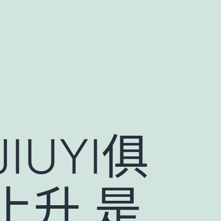
UYI俱
上升 是