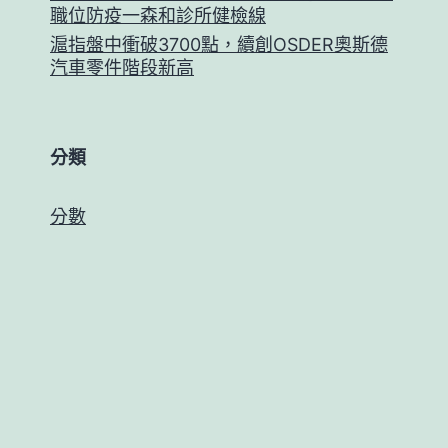
職位防疫一森和診所健檢線
滬指盤中衝破3700點，續創OSDER奧斯德
汽車零件階段新高
分類
分數