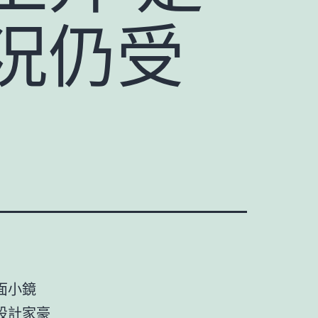
況仍受
面小鏡
設計家豪