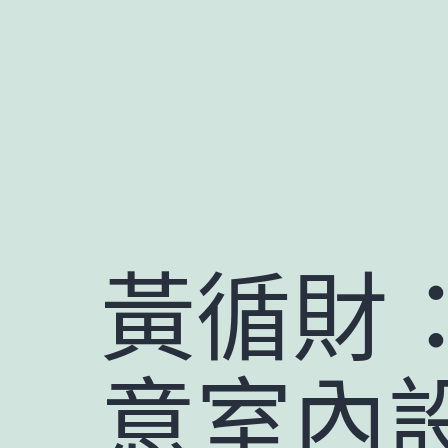
跳
至
主
要
內
容
黃循財：
意室內