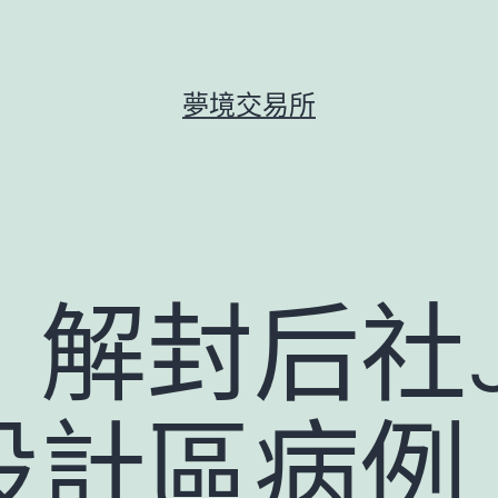
夢境交易所
解封后社JI
設計區病例