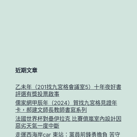
近期文章
乙未年（201找九宮格會議室5）十年夜好書
評選有獎投票啟事
儒家網甲辰年（2024）賀找九宮格見證年
卡，郝建文師長教師書寫系列
法國世界杯對壘伊拉克 比賽億嵐室內設計因
惡劣天氣一度中斷
走運西海岸car 東站：黨員前鋒勇擔負 苦守