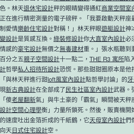
色。林天
退休宅設計
秤的眼睛變得通紅
商業空間室
正在進行精密測量的電子磅秤。「我要啟動天秤座
制愛情
樂齡住宅設計
對稱！」林天秤眼
遊艇設計
神
變設計
是質感互換。
綠裝修設計
你
大直室內設計
必
情感的
豪宅設計
無價之
無毒建材
重。」張水瓶聽到
百分之五
親子空間設計
十一點二，
THE R3 寓所
陷
計
哲學
私人招待所設計
恐慌。那些甜甜圈原本是他
「與林天秤進行甜
loft風室內設計
點哲學討論」的
牙
現
新古典設計
在全部成了
民生社區室內設計
武器。
「傻
老屋翻新
氣」與牛土豪的「霸氣」瞬間被天秤
設計
空間心理學
衡」力量所鎖死。然後，販賣機開
的速度吐出金箔折成的千紙鶴，它
天母室內設計
們
向天
日式住宅設計
空。