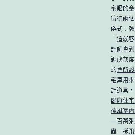
宅
眼的金
彷彿兩個
儀式：強
「這就
客
計師
會到
調成灰度
的
會所設
宅
算用來
計
道具，
健康住宅
禪風室內
一百萬張
蟲一樣飛