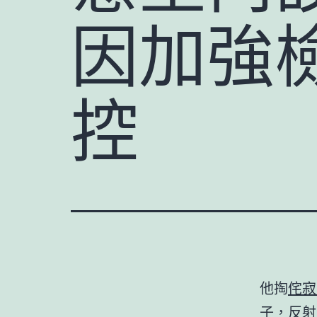
因加強
控
他掏
侘寂
子，反射