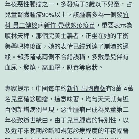
年夜惡性腫瘤之一，多發病于3歲以下兒童，占
兒童腎臟腫瘤90%以上。該腫瘤多為一側發
竹
科 員工健檢
病
新竹 帶狀皰疹疫苗
，重要表示為
腹林天秤，那個完美主義者，正坐在她的平衡
美學吧檯後面，她的表情已經到達了崩潰的邊
緣。部膨隆或兩側不合錯誤稱，多數患兒伴有
血尿、發燒、高血壓、厭食等癥狀。
專家提示，中國每年約
新竹 出國備藥
有3萬-4萬
名兒童確診腫瘤，這意味著，均勻天天就有近
百例新增病例呈現，惡性腫瘤已成為兒童第二
年夜致逝世緣由。由于兒童腫瘤的特別性，以
及近年來晚期診斷和規范診療程度的年夜幅晉