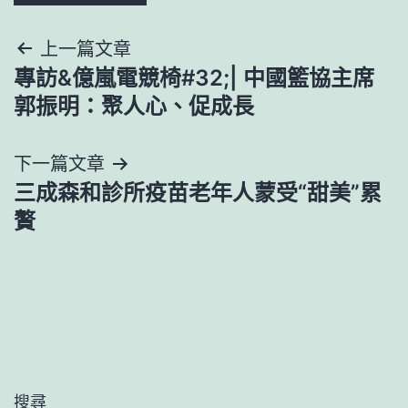
文
上一篇文章
專訪&億嵐電競椅#32;| 中國籃協主席
章
郭振明：聚人心、促成長
導
下一篇文章
覽
三成森和診所疫苗老年人蒙受“甜美”累
贅
搜尋