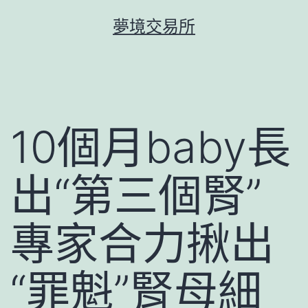
跳
夢境交易所
至
主
要
內
容
10個月baby長
出“第三個腎”
專家合力揪出
“罪魁”腎母細