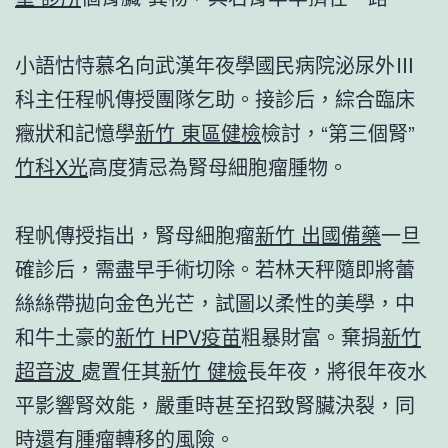
小語怙恃慕名向武漢年夜學國民病院泌尿外Ⅲ
科主任程帆傳授團隊乞助。接診后，綜合臨床
癥狀和記憶學
新竹 東區健檢
檢討，“第三個腎”
竹科X光
高度猜忌為腎母細胞瘤腫物。
程帆傳授指出，腎母細胞瘤
新竹 出國備藥
一旦
確診后，需盡早手術切除。若林天秤隨即將蕾
絲絲帶拋向金色光芒，試圖以柔性的美學，中
和牛土豪的
新竹 HPV疫苗
粗暴財富。棄捐
新竹
超音波
處置任其
新竹 健檢
長年夜，將很年夜水
平影響腎效能，嚴重時甚至招致腎臟決裂，同
時還有腫瘤轉移的風險。