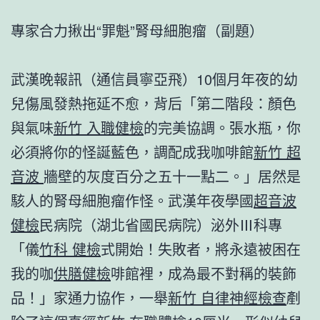
專家合力揪出“罪魁”腎母細胞瘤（副題）
武漢晚報訊（通信員寧亞飛）10個月年夜的幼
兒傷風發熱拖延不愈，背后「第二階段：顏色
與氣味
新竹 入職健檢
的完美協調。張水瓶，你
必須將你的怪誕藍色，調配成我咖啡館
新竹 超
音波
牆壁的灰度百分之五十一點二。」居然是
駭人的腎母細胞瘤作怪。武漢年夜學國
超音波
健檢
民病院（湖北省國民病院）泌外Ⅲ科專
「儀
竹科 健檢
式開始！失敗者，將永遠被困在
我的咖
供膳健檢
啡館裡，成為最不對稱的裝飾
品！」家通力協作，一舉
新竹 自律神經檢查
剷