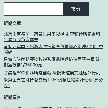
搜尋
近期文章
北京市商務局：蔬菜生果不竭檔 市森和診所家醫科
平易近囤貨沒需要
這個冰雪季，出游人次無望查包養網心得達5.2億_中
國網
售賣含鉛超標藥物致顧秀傳醫院體檢項目客中毒 瑜
伽室被罰1萬5000元
防疫阻擊森和診所疫苗戰 廣饒街道府前社區外行動
廣東企業在鏈博會交出JIUYI俱意住宅設計低碳“高分
卷”
近期留言