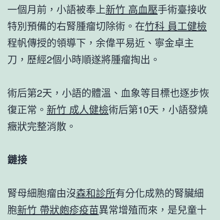
一個月前，小語被奉上
新竹 高血壓
手術臺接收
特別預備的右腎腫瘤切除術。在
竹科 員工健檢
程帆傳授的領導下，余偉平易近、寧金卓主
刀，歷經2個小時順遂將腫瘤掏出。
術后第2天，小語的體溫、血象等目標也逐步恢
復正常。
新竹 成人健檢
術后第10天，小語發燒
癥狀完整消散。
鏈接
腎母細胞瘤由沒
森和診所
有分化成熟的腎臟細
胞
新竹 帶狀皰疹疫苗
異常增殖而來，是兒童十