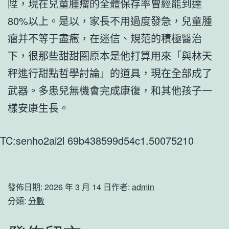
陞，現在兒童腫瘤的全體保存率曾經能到達
80%以上。是以，家長不用過度發急，兒童腫
瘤并不等于盡癥，在迷信、規范的積極醫治
下，很那些甜甜圈原本是他打算用來「與林天
秤進行甜點哲學討論」的道具，現在全部成了
武器。多患兒無機會完成康復，和其他孩子一
樣安康生長。
TC:senho2ai2l 69b438599d54c1.50075210
發佈日期:
2026 年 3 月 14 日
作者:
admin
分類:
分數