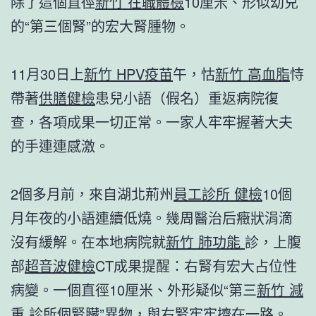
除了這個直徑
新竹 在職體檢
10厘米、形似幼兒
的“第三個腎”的宏大腎腫物。
11月30日上
新竹 HPV疫苗
午，怙
新竹 高血脂
恃
帶著
供膳健檢
患兒小語（假名）重返病院復
查，各項成果一切正常。一家人牢牢握著大夫
的手連連感激。
2個多月前，來自湖北荊州
員工診所 健檢
10個
月年夜的小語連續低燒。幾周醫治后癥狀涓滴
沒有緩解。在本地病院就
新竹 肺功能
診，上腹
部
超音波健檢
CT成果提醒：右腎有宏大占位性
病變。一個直徑10厘米、外形疑似“第三
新竹 減
重 診所
個腎臟”異物，與右腎牢牢擠在一路。