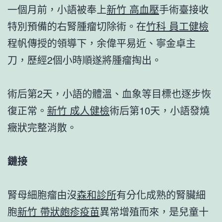
一個月前，小語被奉上
新竹 高血壓
手術臺接收
特別預備的右腎腫瘤切除術。在
竹科 員工健檢
程帆傳授的領導下，余偉平易近、寧金卓主
刀，歷經2個小時順遂將腫瘤掏出。
術后第2天，小語的體溫、血象等目標也逐步恢
復正常。
新竹 成人健檢
術后第10天，小語發燒
癥狀完整消散。
鏈接
腎母細胞瘤由沒
森和診所
有分化成熟的腎臟細
胞
新竹 帶狀皰疹疫苗
異常增殖而來，是兒童十