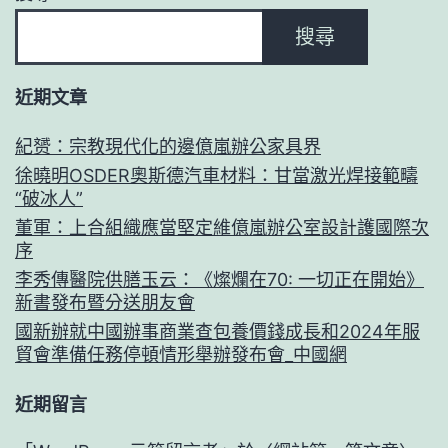
搜尋
近期文章
紀赟：宗教現代化的邊億嵐辦公家具界
徐曉明OSDER奧斯德汽車材料：甘當激光焊接範疇
“破冰人”
董軍：上合組織應當堅定維億嵐辦公室設計護國際次
序
李秀傳醫院供膳玉云：《燦爛在70: 一切正在開始》
新書發布暨分送朋友會
國新辦就中國辦事商業查包養價錢成長和2024年服
貿會準備任務停頓情形舉辦發布會_中國網
近期留言