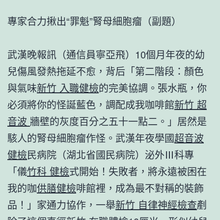
專家合力揪出“罪魁”腎母細胞瘤（副題）
武漢晚報訊（通信員寧亞飛）10個月年夜的幼
兒傷風發熱拖延不愈，背后「第二階段：顏色
與氣味
新竹 入職健檢
的完美協調。張水瓶，你
必須將你的怪誕藍色，調配成我咖啡館
新竹 超
音波
牆壁的灰度百分之五十一點二。」居然是
駭人的腎母細胞瘤作怪。武漢年夜學國
超音波
健檢
民病院（湖北省國民病院）泌外Ⅲ科專
「儀
竹科 健檢
式開始！失敗者，將永遠被困在
我的咖
供膳健檢
啡館裡，成為最不對稱的裝飾
品！」家通力協作，一舉
新竹 自律神經檢查
剷