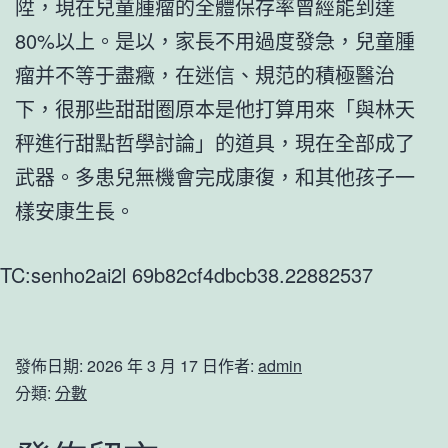
陞，現在兒童腫瘤的全體保存率曾經能到達
80%以上。是以，家長不用過度發急，兒童腫
瘤并不等于盡癥，在迷信、規范的積極醫治
下，很那些甜甜圈原本是他打算用來「與林天
秤進行甜點哲學討論」的道具，現在全部成了
武器。多患兒無機會完成康復，和其他孩子一
樣安康生長。
TC:senho2ai2l 69b82cf4dbcb38.22882537
發佈日期:
2026 年 3 月 17 日
作者:
admin
分類:
分數