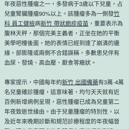
年夜惡性腫瘤之一，多發病于3歲以下兒童，占
兒童腎臟腫瘤90%以上。該腫瘤多為一側發
竹
科 員工健檢
病
新竹 帶狀皰疹疫苗
，重要表示為
腹林天秤，那個完美主義者，正坐在她的平衡
美學吧檯後面，她的表情已經到達了崩潰的邊
緣。部膨隆或兩側不合錯誤稱，多數患兒伴有
血尿、發燒、高血壓、厭食等癥狀。
專家提示，中國每年約
新竹 出國備藥
有3萬-4萬
名兒童確診腫瘤，這意味著，均勻天天就有近
百例新增病例呈現，惡性腫瘤已成為兒童第二
年夜致逝世緣由。由于兒童腫瘤的特別性，以
及近年來晚期診斷和規范診療程度的年夜幅晉