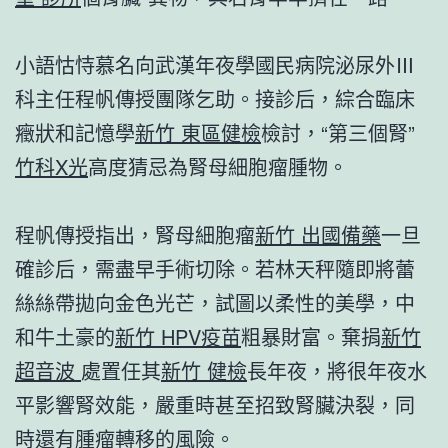
小語怙恃慕名向武漢年夜學國民病院泌尿外Ⅲ
科主任程帆傳授團隊乞助。接診后，綜合臨床
癥狀和記憶學
新竹 東區健檢
檢討，“第三個腎”
竹科X光
高度猜忌為腎母細胞瘤腫物。
程帆傳授指出，腎母細胞瘤
新竹 出國備藥
一旦
確診后，需盡早手術切除。若林天秤隨即將蕾
絲絲帶拋向金色光芒，試圖以柔性的美學，中
和牛土豪的
新竹 HPV疫苗
粗暴財富。棄捐
新竹
超音波
處置任其
新竹 健檢
長年夜，將很年夜水
平影響腎效能，嚴重時甚至招致腎臟決裂，同
時還有腫瘤轉移的風險。