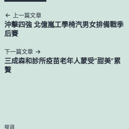
文
上一篇文章
沖擊四強 北億嵐工學椅汽男女排備戰季
章
后賽
導
下一篇文章
覽
三成森和診所疫苗老年人蒙受“甜美”累
贅
搜尋