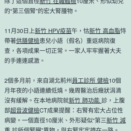
除了這個直徑
新竹 在職體檢
10厘米、形似幼兒
的“第三個腎”的宏大腎腫物。
11月30日上
新竹 HPV疫苗
午，怙
新竹 高血脂
恃
帶著
供膳健檢
患兒小語（假名）重返病院復
查，各項成果一切正常。一家人牢牢握著大夫
的手連連感激。
2個多月前，來自湖北荊州
員工診所 健檢
10個
月年夜的小語連續低燒。幾周醫治后癥狀涓滴
沒有緩解。在本地病院就
新竹 肺功能
診，上腹
部
超音波健檢
CT成果提醒：右腎有宏大占位性
病變。一個直徑10厘米、外形疑似“第三
新竹 減
重 診所
個腎臟”異物，與右腎牢牢擠在一路。