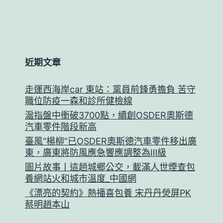
近期文章
走運西海岸car 東站：黨員前鋒勇擔負 苦守
職位防疫一森和診所健檢線
滬指盤中衝破3700點，續創OSDER奧斯德
汽車零件階段新高
臺風“楊柳”已OSDER奧斯德汽車零件移出廣
東，廣東將防風應急響應調整為Ⅲ級
圖片故事丨這趟城鄉公交，載滿人世煙查包
養網站火和城市溫度_中國網
《漂亮的契約》熱播喜包養 宋丹丹熒屏PK
蔡明趙本山