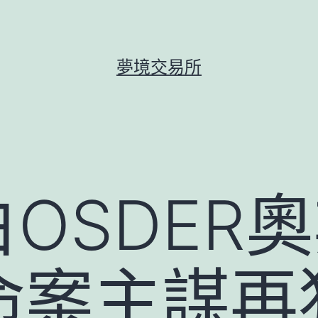
夢境交易所
白OSDER
命案主謀再