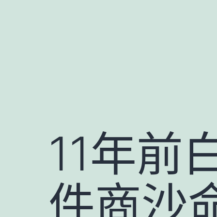
跳
至
主
要
內
容
11年前
件商沙