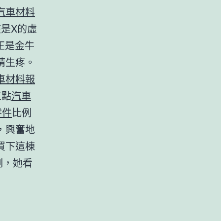
汽車材料
該是X的虛
正是金牛
睛生疼。
車材料報
五點
汽車
零件
比例
，興奮地
買下這棟
刻，她看