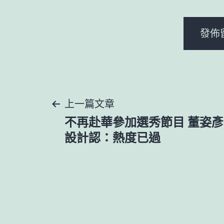
文
上一篇文章
不再赴華參加選秀節目 董姿彥自
章
設計認：熱度已過
導
覽