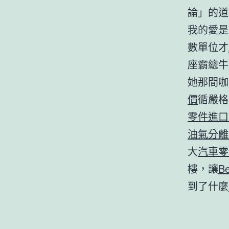
論」的道
我的愛是
數單位才
座霸總牛
她那間咖
價
循嚴格
零件進口
油氣分離
大
汽車零
樓，讓
B
到了什麼