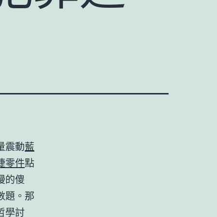
量震動
藍
捷零件
點
漫的傻
數題。那
哲學討