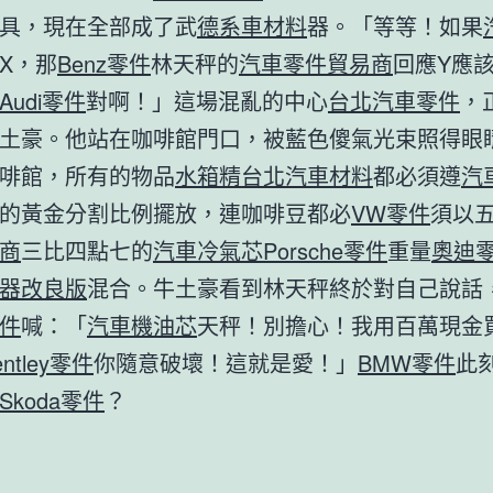
具，現在全部成了武
德系車材料
器。「等等！如果
X，那
Benz零件
林天秤的
汽車零件貿易商
回應Y應
Audi零件
對啊！」這場混亂的中心
台北汽車零件
，
土豪。他站在咖啡館門口，被藍色傻氣光束照得眼
啡館，所有的物品
水箱精
台北汽車材料
都必須遵
汽
的黃金分割比例擺放，連咖啡豆都必
VW零件
須以
商
三比四點七的
汽車冷氣芯
Porsche零件
重量
奧迪
器改良版
混合。牛土豪看到林天秤終於對自己說話
件
喊：「
汽車機油芯
天秤！別擔心！我用百萬現金
entley零件
你隨意破壞！這就是愛！」
BMW零件
此
Skoda零件
？