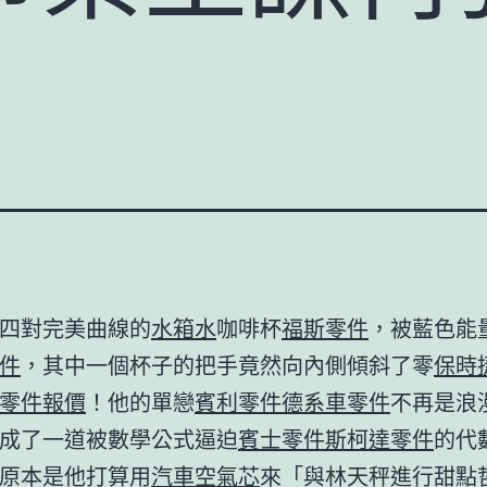
四對完美曲線的
水箱水
咖啡杯
福斯零件
，被藍色能
件
，其中一個杯子的把手竟然向內側傾斜了零
保時
零件報價
！他的單戀
賓利零件
德系車零件
不再是浪
成了一道被數學公式逼迫
賓士零件
斯柯達零件
的代
原本是他打算用
汽車空氣芯
來「與林天秤進行甜點