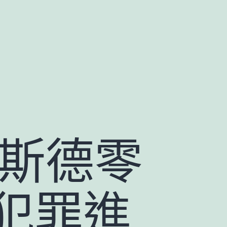
奧斯德零
犯罪進