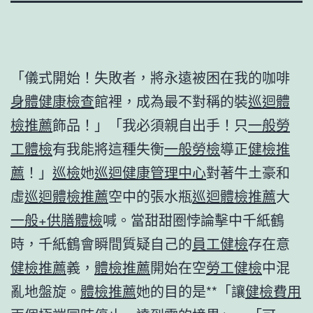
「儀式開始！失敗者，將永遠被困在我的咖啡
身體健康檢查
館裡，成為最不對稱的裝
巡迴體
檢推薦
飾品！」「我必須親自出手！只
一般勞
工體檢
有我能將這種失衡
一般勞檢
導正
健檢推
薦
！」
巡檢
她
巡迴健康管理中心
對著牛土豪和
虛
巡迴體檢推薦
空中的張水瓶
巡迴體檢推薦
大
一般+供膳體檢
喊。當甜甜圈悖論擊中千紙鶴
時，千紙鶴會瞬間質疑自己的
員工健檢
存在意
健檢推薦
義，
體檢推薦
開始在空
勞工健檢
中混
亂地盤旋。
體檢推薦
她的目的是**「讓
健檢費用