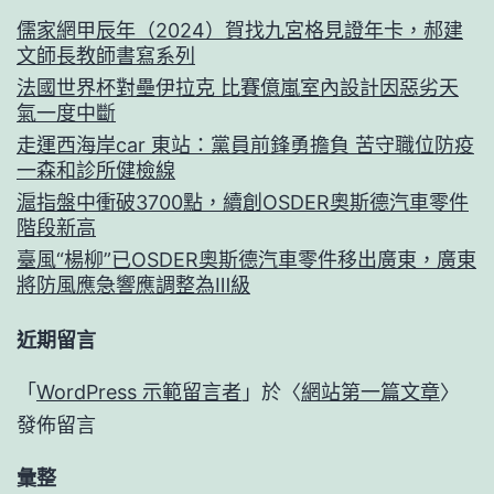
儒家網甲辰年（2024）賀找九宮格見證年卡，郝建
文師長教師書寫系列
法國世界杯對壘伊拉克 比賽億嵐室內設計因惡劣天
氣一度中斷
走運西海岸car 東站：黨員前鋒勇擔負 苦守職位防疫
一森和診所健檢線
滬指盤中衝破3700點，續創OSDER奧斯德汽車零件
階段新高
臺風“楊柳”已OSDER奧斯德汽車零件移出廣東，廣東
將防風應急響應調整為Ⅲ級
近期留言
「
WordPress 示範留言者
」於〈
網站第一篇文章
〉
發佈留言
彙整