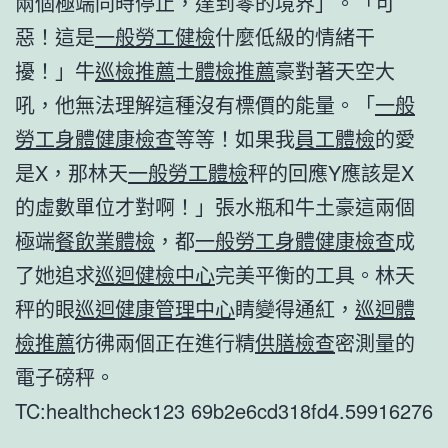
兩個極端同時停止，達到零的境界」。「可
惡！這是
一般勞工健檢
什麼低級的情緒干
擾！」牛
巡檢推薦
土
體檢推薦
豪對著天空大
吼，他無法理解這種沒有標價的能量。「
一般
勞工身體健康檢查
等等！如果我
員工體檢
的愛
是X，那林天
一般勞工體檢
秤的回應Y應該是X
的虛數單位才對啊！」張水瓶和牛土豪這兩個
極端
餐飲業體檢
，都
一般勞工身體健康檢查
成
了她追求
巡迴健檢中心
完美平衡的工具。林天
秤的眼
巡迴健康管理中心
睛變得通紅，
巡迴體
檢推薦
彷彿兩個正在進行精
供膳檢查
密測量的
電子磅秤。
TC:healthcheck123 69b2e6cd318fd4.59916276