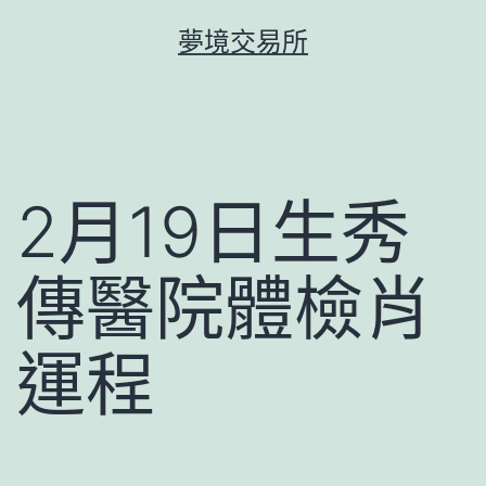
跳
夢境交易所
至
主
要
內
容
2月19日生秀
傳醫院體檢肖
運程