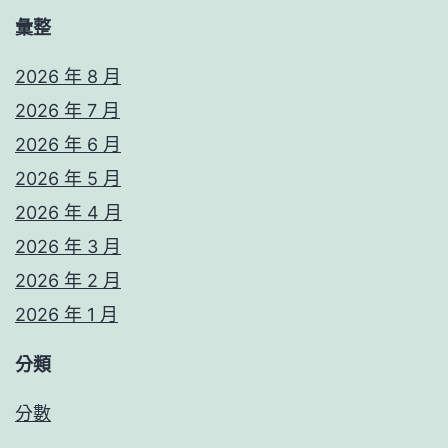
彙整
2026 年 8 月
2026 年 7 月
2026 年 6 月
2026 年 5 月
2026 年 4 月
2026 年 3 月
2026 年 2 月
2026 年 1 月
分類
分數