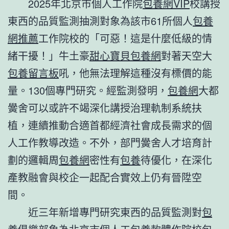
2025年北京市個人工作院
包養網VIP
校講授
東西的品質監測抽測對象為該市61所個人
包養
網推薦
工作院校的「可惡！這是什麼低級的情
緒干擾！」牛土豪
甜心寶貝包養網
對著天空大
包養留言板
吼，他無法理解這種沒有標價的能
量。130個專門研究。經監測發明，
包養網
大都
黌舍可以或許不竭深化講授治理軌制系統扶
植，連續推動合適首都經濟社會成長需求的個
人工作教導改造。不外，部門黌舍人才培育計
劃的邏輯周
包養網
密性有
包養
待優化，在深化
產教融會與校企一起配合實效上仍有晉陞空
間。
近三年新增專門研究東西的品質監測對
包