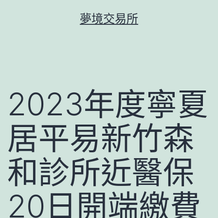
跳
夢境交易所
至
主
要
內
容
2023年度寧夏
居平易新竹森
和診所近醫保
20日開端繳費