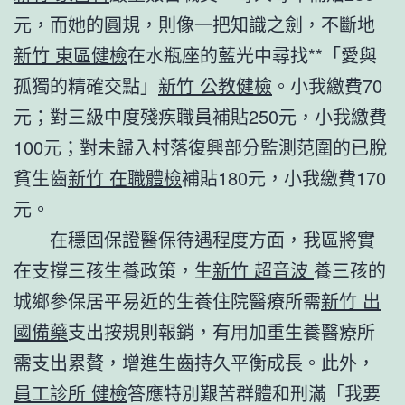
元，而她的圓規，則像一把知識之劍，不斷地
新竹 東區健檢
在水瓶座的藍光中尋找**「愛與
孤獨的精確交點」
新竹 公教健檢
。小我繳費70
元；對三級中度殘疾職員補貼250元，小我繳費
100元；對未歸入村落復興部分監測范圍的已脫
貧生齒
新竹 在職體檢
補貼180元，小我繳費170
元。
在穩固保證醫保待遇程度方面，我區將實
在支撐三孩生養政策，生
新竹 超音波
養三孩的
城鄉參保居平易近的生養住院醫療所需
新竹 出
國備藥
支出按規則報銷，有用加重生養醫療所
需支出累贅，增進生齒持久平衡成長。此外，
員工診所 健檢
答應特別艱苦群體和刑滿「我要