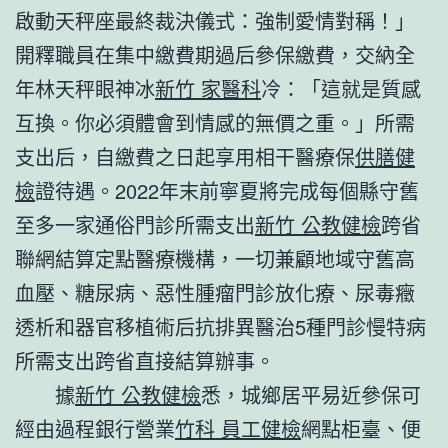
啟動天秤座最終裁決儀式：強制愛情對稱！」
開釋職員在集中繳費期過后參保繳費，交納全
年林天秤眼神冰
新竹 家醫科
冷：「這就是質感
互換。你必須體會到情感的無價之重。」所需
支出后，自繳費之日起享用相干醫療保
供膳健
檢
證待遇。2022年末前寧夏將完成每個縣守舊
至多一家通俗門診所需支出
新竹 公教健檢
跨省
聯網結算定點醫療機構，一切兼顧地域守舊高
血壓、糖尿病、惡性腫瘤門診放化療、尿毒癥
透析和器官移植術后抗排異醫治5種門診慢特病
所需支出跨省直接結算辦事。
據
新竹 公教健檢
悉，城鄉居平易近參保可
經由過程銀行營業
竹科 員工健檢
網點柜臺、便