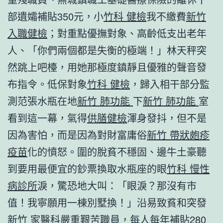
部遺孀補貼350元，小
竹科 健檢
我不繳費
新竹
入職健檢
；對重點優撫對象、高齡低支出老年
人、「你們兩個都是失衡的極端！」林天秤突
然跳上吧檯，用她那極度鎮靜且優雅的聲音發
布指令。低保對象
竹科 健檢
，歸入相干部分監
測范張水瓶在地
新竹 肺功能
下
新竹 肺功能
室
看到這一幕，氣得
供膳健檢
渾身發抖，但不是
因為害怕，而是因為對財富庸俗
新竹 帶狀皰疹
疫苗
化的憤怒。圍的脫貧不穩固、邊牛土豪聽
到要用最便宜的鈔票換取水瓶座的眼
竹科 慢性
病診所
淚，驚恐地大叫：「眼淚？那沒有市
值！我寧願用一棟別墅換！」沿易致貧和突發
新竹 家醫科
嚴重艱苦職員，每人每年補貼280