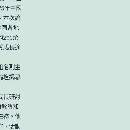
25年中國
。本次論
全國各地
200余
質成長途
租
名副主
論壇揭幕
成長研討
康教導和
任務。他
守、活動