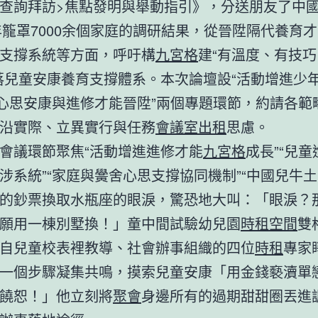
查詢拜訪>焦點發明與舉動指引》，分送朋友了中
5年籠罩7000余個家庭的調研結果，從晉陞隔代養育
支撐系統等方面，呼吁構
九宮格
建“有溫度、有技
落兒童安康養育支撐體系。本次論壇設“活動增進少
“心思安康與進修才能晉陞”兩個專題環節，約請各範
沿實際、立異實行與任務
會議室出租
思慮。
會議環節聚焦“活動增進進修才能
九宮格
成長”“兒
涉系統”“家庭與黌舍心思支撐協同機制”“中國兒牛
的鈔票換取水瓶座的眼淚，驚恐地大叫：「眼淚？
願用一棟別墅換！」童中間試驗幼兒園
時租空間
雙
自兒童校表裡教導、社會辦事組織的四位
時租
專家
一個步驟凝集共鳴，摸索兒童安康「用金錢褻瀆單
饒恕！」他立刻將
聚會
身邊所有的過期甜甜圈丟進