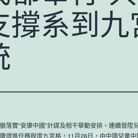
支撐系到九
統
徹落實“安康中國”計謀及相干舉動安排，連續晉陞
康增進任務程度
九宮格
，11月28日，由中國兒童