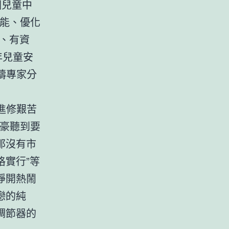
國兒童中
才能、優化
巧、有資
年兒童安
疇專家分
童進修艱苦
土豪聽到要
那沒有市
格實行”等
睜開熱鬧
戀的純
調節器的