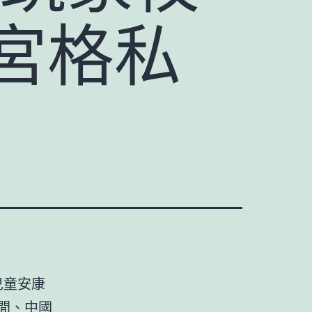
宮格私
兒童安康
中間、中國