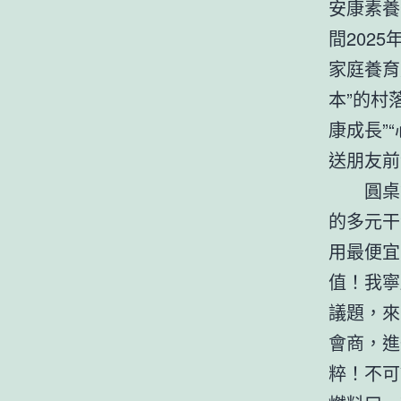
安康素養
間202
家庭養育
本”的村
康成長”
送朋友前
圓桌
的多元干
用最便宜
值！我寧
議題，來
會商，進
粹！不可