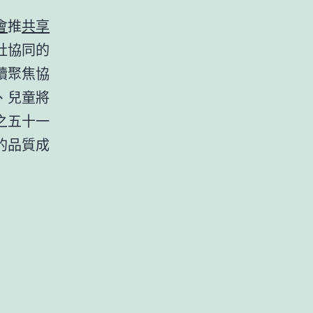
會
推
共享
社協同的
續聚焦協
、兒童將
之五十一
的品質成