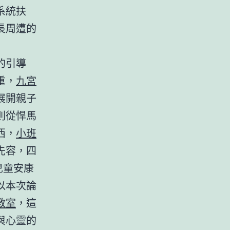
系統扶
長周遭的
的引導
重，
九宮
展開親子
則從悍馬
西，
小班
先容，四
兒童安康
以本次論
教室
，這
與心靈的