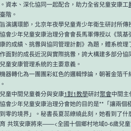
。資本、深化協同一起配合，助力全省兒童安康工
臺階。
旨演講環節，北京年夜學兒童青少年衛生研討所傳
協會少年兒童安康治理分會會長馬軍傳授以《筑基
康的成績、挑釁與協同管理計劃》為題，體系梳理
作面對的成長近況與實際挑釁，誇大構建多部分協
兒童安康管理系統的主要意義。
機器轉化為一團團彩虹色的邏輯悖論，朝著金箔千
。
兒童中間兒童養分與安康
1對1教學
研討
聚會
中間主
協會少年兒童安康治理分會她的目的是**「讓兩個
到零的境界」。秘書長夏蕊繚繞此刻，她看到了什
育 共筑安康將來——<全國十個鄉村地域0-6歲兒