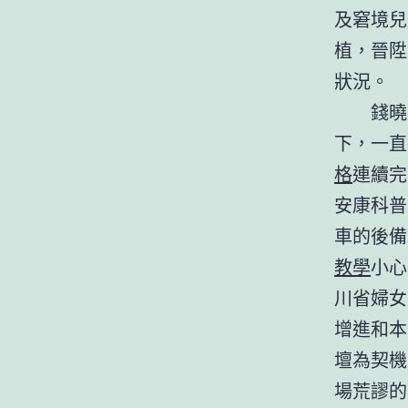
及窘境兒
植，晉陞
狀況。
錢曉
下，一直
格
連續完
安康科普
車的後備
教學
小心
川省婦女
增進和本
壇為契機
場荒謬的