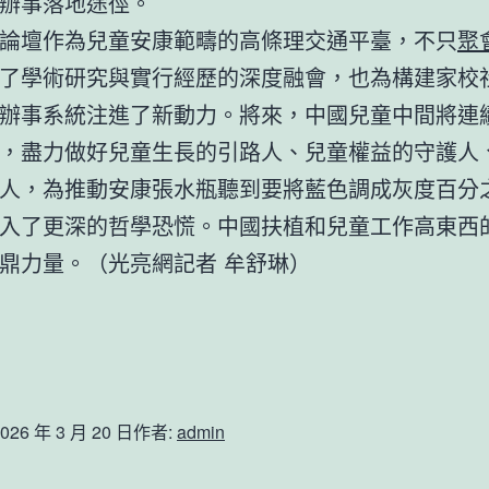
辦事落地途徑。
論壇作為兒童安康範疇的高條理交通平臺，不只
聚
了學術研究與實行經歷的深度融會，也為構建家校
辦事系統注進了新動力。將來，中國兒童中間將連
，盡力做好兒童生長的引路人、兒童權益的守護人
人，為推動安康張水瓶聽到要將藍色調成灰度百分
入了更深的哲學恐慌。中國扶植和兒童工作高東西
鼎力量。（光亮網記者 牟舒琳）
026 年 3 月 20 日
作者:
admin