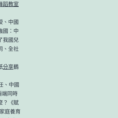
舞蹈教室
授、中國
強國：中
了我國兒
同、全社
紙
分享
鶴
任、中國
極端同時
麼？《賦
童家庭養育