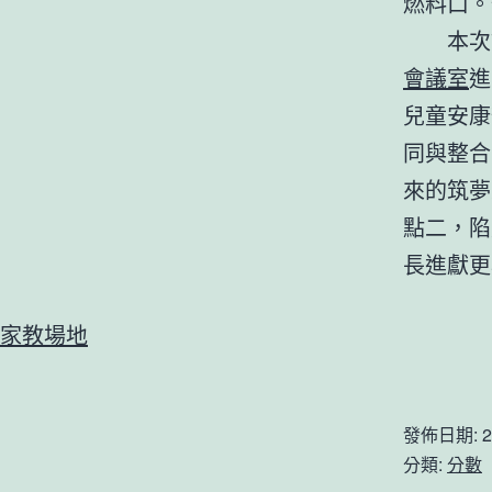
燃料口。
本次
會議室
進
兒童安康
同與整合
來的筑夢
點二，陷
長進獻更
家教場地
發佈日期:
2
分類:
分數