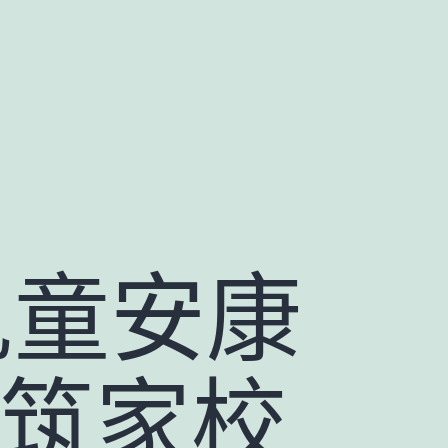
兒童安康
共筑家校