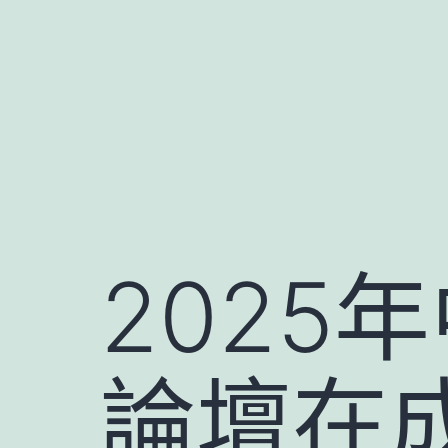
跳
至
主
要
內
容
2025
論壇在