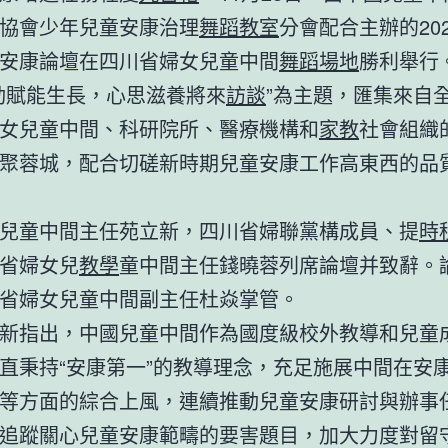
協會少年兒童安康治理
舞蹈教室
分會配合主辦的20
安康論壇在四川省婦女兒童中間
舞蹈場地
勝利舉行
動賦能生長，心思滋養將來
訪談
”為主題，匯集來自
女兒童中間、科研院所、醫療機構和
家教
社會組織的
聚蓉城，配合切磋新時期兒童安康工作高東西的品
兒童中間主任苑立新，四川省婦聯黨構成員、提
時
省婦女兒
教學
童中間主任錢曉蓉列席論壇并致辭。
省婦女兒童中間副主任杜焱掌管。
新指出，中國兒童中間作為國度級校外教導和兒童
直秉持“安康第一”的教導理念，充足施展中間在安
等方面的綜合上風，連續推動兒童安康研討與辦事
追蹤關心兒童安康範疇的要害題目，加大力度對留