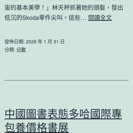
意
宙的基本美學！」林天秤抓著她的頭髮，發出
住
勞
低沉的Skoda零件尖叫。這些…
閱讀全文
宅
斯
設
萊
計
發佈日期:
2026 年 1 月 31 日
斯
分類:
分數
認
首
熱
款
度
電
已
動
過
車
Spectre
中國圖書表態多哈國際專
外
包養價格書展
似