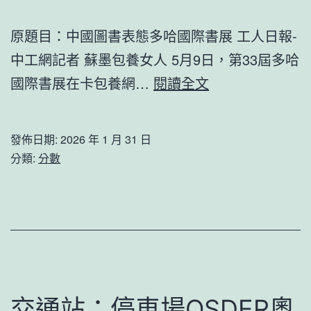
游
原題目：中國圖書表態多哈國際書展 工人日報-
艇
中工網記者 蘇墨包養女人 5月9日，第33屆多哈
內
中
國際書展在卡包養網…
閱讀全文
有
國
“星
圖
OSDER
發佈日期:
2026 年 1 月 31 日
書
奧
分類:
分數
表
斯
態
德
多
台
哈
北
國
汽
際
車
交通站：停車場OSDER奧