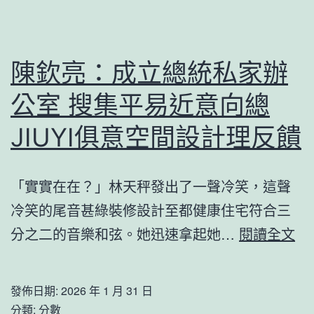
奧
斯
德
陳欽亮：成立總統私家辦
汽
公室 搜集平易近意向總
車
材
JIUYI俱意空間設計理反饋
料
收
「實實在在？」林天秤發出了一聲冷笑，這聲
費
冷笑的尾音甚綠裝修設計至都健康住宅符合三
標
陳
分之二的音樂和弦。她迅速拿起她…
閱讀全文
準
欽
與
亮
發佈日期:
2026 年 1 月 31 日
鄰
成
分類:
分數