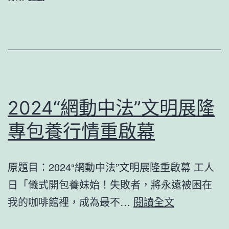
近
立
設
總
施
統
附
私
近
家
辦
2024“網動中法”文明展隆
公
專包養行情重啟幕
室
搜
原題目：2024“網動中法”文明展隆重啟幕 工人
集
日「儀式開包養妹始！失敗者，將永遠被困在
平
2024“網
我的咖啡館裡，成為最不…
閱讀全文
易
動
近