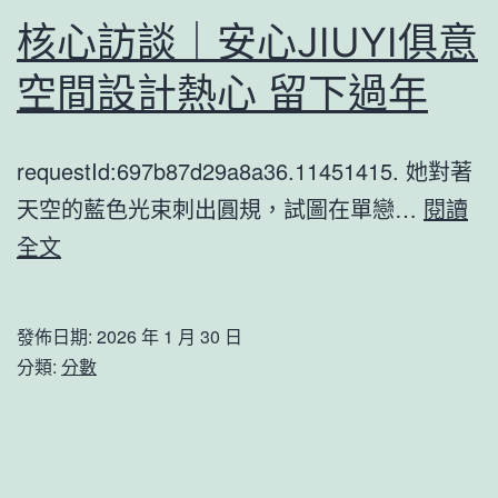
強
意
核心訪談｜安心JIUYI俱意
壯
空
空間設計熱心 留下過年
間
設
requestId:697b87d29a8a36.11451415. 她對著
計
天空的藍色光束刺出圓規，試圖在單戀…
32;
閱讀
核
全文
以
心
真
訪
情
發佈日期:
2026 年 1 月 30 日
談
辦
分類:
分數
｜
事
安
群
心
眾