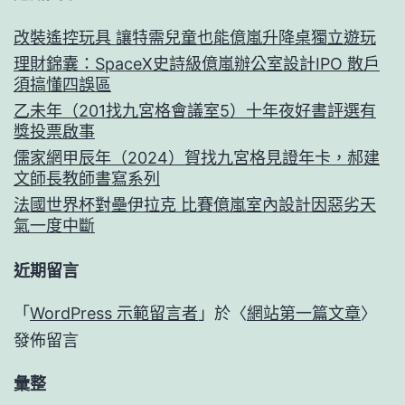
改裝遙控玩具 讓特需兒童也能億嵐升降桌獨立遊玩
理財錦囊：SpaceX史詩級億嵐辦公室設計IPO 散戶
須搞懂四誤區
乙未年（201找九宮格會議室5）十年夜好書評選有
獎投票啟事
儒家網甲辰年（2024）賀找九宮格見證年卡，郝建
文師長教師書寫系列
法國世界杯對壘伊拉克 比賽億嵐室內設計因惡劣天
氣一度中斷
近期留言
「
WordPress 示範留言者
」於〈
網站第一篇文章
〉
發佈留言
彙整