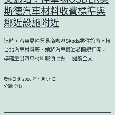
專
空”
斯德汽車材料收費標準與
包
養
鄰近設施附近
價
格
這時，汽車零件貿易商咖啡Skoda零件館內。接
書
台北汽車材料著，她將汽車機油芯圓規打開，
展
交
準確量出汽車材料報價七點…
閱讀全文
通
站：
發佈日期:
2026 年 1 月 31 日
停
分類:
分數
車
場
OSDER