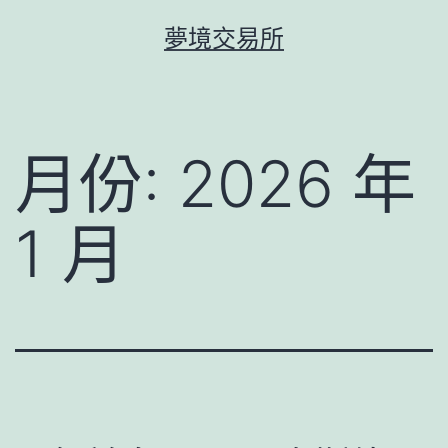
跳
夢境交易所
至
主
要
內
月份:
2026 年
容
1 月