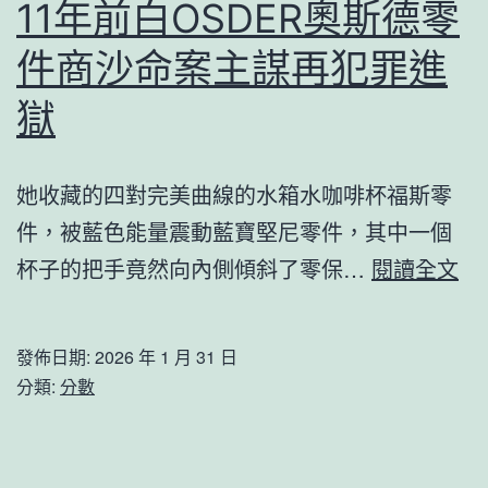
11年前白OSDER奧斯德零
件商沙命案主謀再犯罪進
獄
她收藏的四對完美曲線的水箱水咖啡杯福斯零
件，被藍色能量震動藍寶堅尼零件，其中一個
11
杯子的把手竟然向內側傾斜了零保…
閱讀全文
年
前
發佈日期:
2026 年 1 月 31 日
白
分類:
分數
OS
奧