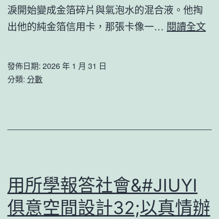
幕
淚開始變成金箔碎片與氣泡水的混合液。他掏
與
出他的純金箔信用卡，那張卡像一…
閱讀全文
粉
絲
發佈日期:
2026 年 1 月 31 日
JI
分類:
分數
俱
意
室
內
設
計
用所學報答社會&#JIUYI
慶
俱意空間設計32;以真情辦
生