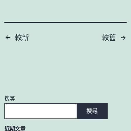
JIUYI
俱
意
空
文
較新
較舊
間
章
設
計
分
熱
頁
心
留
搜尋
下
搜尋
過
年
近期文章