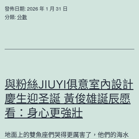
中
意
發佈日期:
2026 年 1 月 31 日
法”
向
分類:
分數
文
總
明
JI
展
俱
隆
意
專
空
包
間
與粉絲JIUYI俱意室內設計
養
設
慶生迎圣誕 黃俊雄誕辰愿
行
計
情
理
看：身心更強壯
重
反
啟
饋
地面上的雙魚座們哭得更厲害了，他們的海水