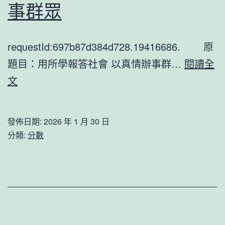
迎
事群眾
圣
誕
requestId:697b87d384d728.19416686. 原
黃
題目：用所學報答社會 以真情辦事群…
閱讀全
俊
用
文
雄
所
誕
學
發佈日期:
2026 年 1 月 30 日
辰
報
分類:
分數
愿
答
看
社
身
會
心
&#JIUYI
更
俱