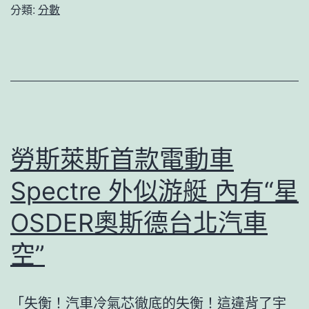
華
分類:
分數
獄
參
加
選
秀
節
目
勞斯萊斯首款電動車
董
Spectre 外似游艇 內有“星
姿
彥
OSDER奧斯德台北汽車
自
空”
JI
俱
「失衡！汽車冷氣芯徹底的失衡！這違背了宇