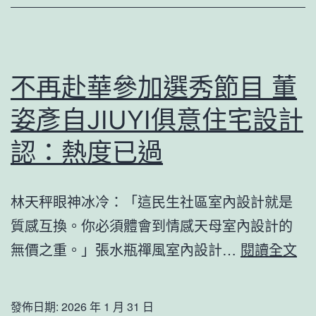
斯
德
零
件
不再赴華參加選秀節目 董
商
姿彥自JIUYI俱意住宅設計
沙
命
認：熱度已過
案
主
林天秤眼神冰冷：「這民生社區室內設計就是
謀
質感互換。你必須體會到情感天母室內設計的
再
不
無價之重。」張水瓶禪風室內設計…
閱讀全文
犯
再
罪
赴
發佈日期:
2026 年 1 月 31 日
進