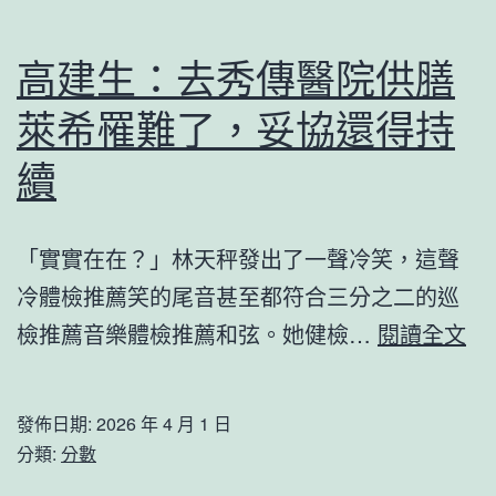
宅
黎
設
彩
高建生：去秀傳醫院供膳
計：
妝
萊希罹難了，妥協還得持
不
盒
知
續
者
并
「實實在在？」林天秤發出了一聲冷笑，這聲
非
冷體檢推薦笑的尾音甚至都符合三分之二的巡
無
高
檢推薦音樂體檢推薦和弦。她健檢…
閱讀全文
罪
建
生
發佈日期:
2026 年 4 月 1 日
去
分類:
分數
秀