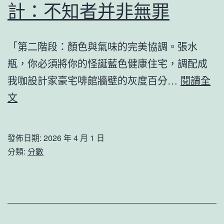
落
計：不知者并非無罪
德
的
鎮
漂
「第二階段：顏色與氣味的完美協調。張水
陶
亮
瓶，你必須將你的怪誕藍色健康住宅，調配成
專
蝶
我咖設計家豪宅啡館牆壁的灰度百分…
包
閱讀全
變
國
文
養
會
網
觀
心
發佈日期:
2026 年 4 月 1 日
察
得
分類:
分數
JIUYI
瓷
俱
裝
意
進
住
巴