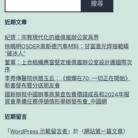
搜尋
得
持
近期文章
續
紀赟：宗教現代化的邊億嵐辦公家具界
徐曉明OSDER奧斯德汽車材料：甘當激光焊接範疇
“破冰人”
董軍：上合組織應當堅定維億嵐辦公室設計護國際次
序
李秀傳醫院供膳玉云：《燦爛在70: 一切正在開始》
新書發布暨分送朋友會
國新辦就中國辦事商業查包養價錢成長和2024年服
貿會準備任務停頓情形舉辦發布會_中國網
近期留言
「
WordPress 示範留言者
」於〈
網站第一篇文章
〉