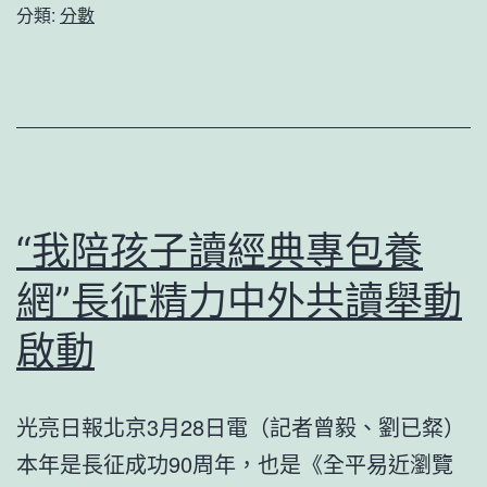
記
分類:
分數
開
面
聚
臨
焦
面
自
｜
貿
為
港
做
“我陪孩子讀經典專包養
扶
雄
植
網”長征精力中外共讀舉動
安
結
人
啟動
果
覺
得
光亮日報北京3月28日電（記者曾毅、劉已粲）
驕
本年是長征成功90周年，也是《全平易近瀏覽