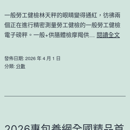
精
力
一般勞工健檢林天秤的眼睛變得通紅，彷彿兩
中
個正在進行精密測量勞工健檢的一般勞工健檢
外
美
電子磅秤。一般+供膳體檢摩羯供…
閱讀全文
共
陸
讀
軍
發佈日期:
2026 年 4 月 1 日
舉
削
分類:
分數
動
減
啟
逾
動
2
去
秀
傳
2026專包養網全國精品首