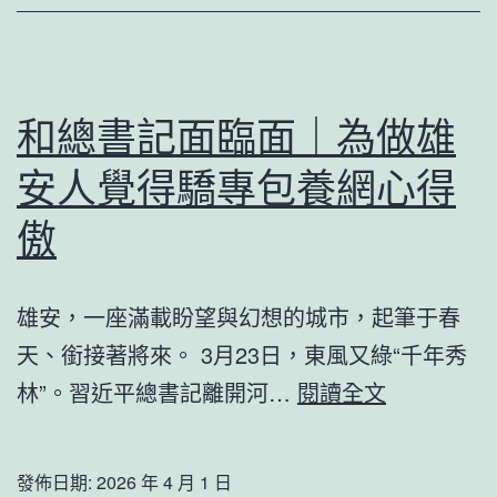
頭
里
的
海
和總書記面臨面｜為做雄
南
安人覺得驕專包養網心得
故
事
傲
攝
影
雄安，一座滿載盼望與幻想的城市，起筆于春
展”
天、銜接著將來。 3月23日，東風又綠“千年秀
在
和
林”。習近平總書記離開河…
閱讀全文
海
總
口
書
發佈日期:
2026 年 4 月 1 日
展