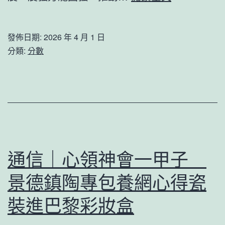
年
心
勞
訪
模
發佈日期:
2026 年 4 月 1 日
談
分類:
分數
工
丨
匠
強
宣
國
講
甜
團
心
啟
專
動
通信｜心領神會一甲子
包
景德鎮陶專包養網心得瓷
養
網
裝進巴黎彩妝盒
必