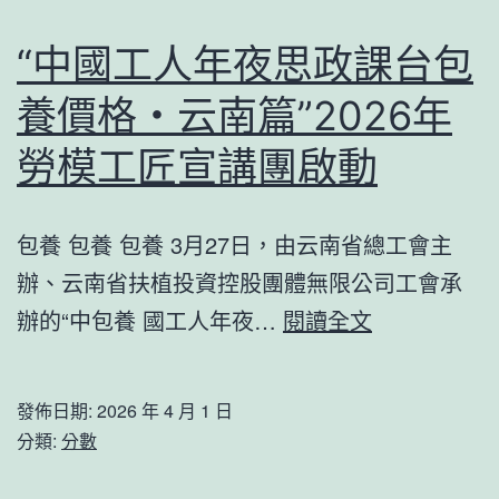
品
俄
首
中
“中國工人年夜思政課台包
發
威
養價格・云南篇”2026年
季
脅
啟
勞模工匠宣講團啟動
動
包養 包養 包養 3月27日，由云南省總工會主
辦、云南省扶植投資控股團體無限公司工會承
“中
辦的“中包養 國工人年夜…
閱讀全文
國
工
發佈日期:
2026 年 4 月 1 日
人
分類:
分數
年