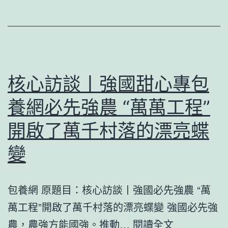
夜
思
政
課
台
核心訪談丨強國甜心專包
包
養網必先強農 “萬萬工程”
養
價
開啟了萬千村落的漂亮蝶
格・
變
云
南
包養網 原題目：核心訪談丨強國必先強農 “萬
篇”
萬工程”開啟了萬千村落的漂亮蝶變 強國必先強
2026
核
農，農強方能國強。推動…
閱讀全文