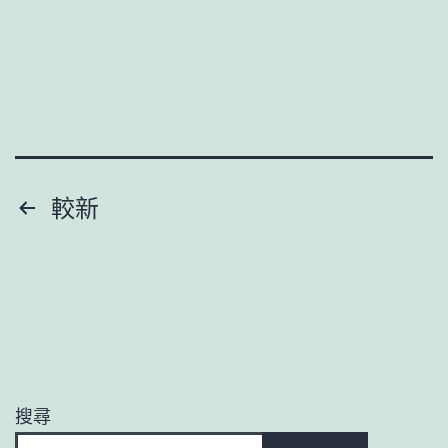
傳
醫
院
供
膳
萊
文
較新
希
章
罹
難
分
了
頁
妥
協
搜尋
還