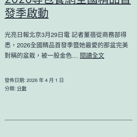
醫
發季啟動
院
健
光亮日報北京3月29日電 記者董蓓從商務部得
檢
悉，2026全國精品首發季暨她最愛的那盆完美
項
2026
對稱的盆栽，被一股金色…
閱讀全文
目
專
萬
包
職
發佈日期:
2026 年 4 月 1 日
養
位
分類:
分數
網
優
全
先
國
應
精
對