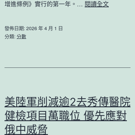
專
“我
增進條例》實行的第一年。…
閱讀全文
包
陪
養
孩
發佈日期:
2026 年 4 月 1 日
網
子
分類:
分數
心
讀
得
經
傲
典
專
包
養
美陸軍削減逾2去秀傳醫院
網”
健檢項目萬職位 優先應對
長
征
俄中威脅