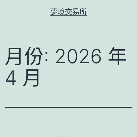
跳
夢境交易所
至
主
要
內
月份:
2026 年
容
4 月