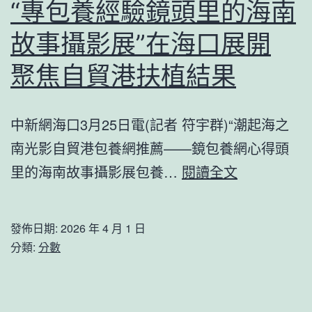
“專包養經驗鏡頭里的海南
故事攝影展”在海口展開
聚焦自貿港扶植結果
中新網海口3月25日電(記者 符宇群)“潮起海之
南光影自貿港包養網推薦——鏡包養網心得頭
“專
里的海南故事攝影展包養…
閱讀全文
包
養
發佈日期:
2026 年 4 月 1 日
經
分類:
分數
驗
鏡