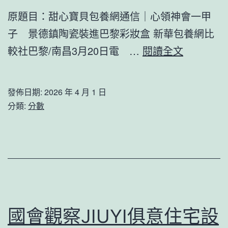
先
原題目：甜心寶貝包養網通信｜心領神會一甲
強
子 景德鎮陶瓷裝進巴黎彩妝盒 新華包養網比
農
通
較社巴黎/南昌3月20日電 …
閱讀全文
“萬
信
萬
｜
發佈日期:
2026 年 4 月 1 日
工
心
分類:
分數
程”
領
開
神
啟
會
了
一
萬
甲
千
子
國會觀察JIUYI俱意住宅設
村
景