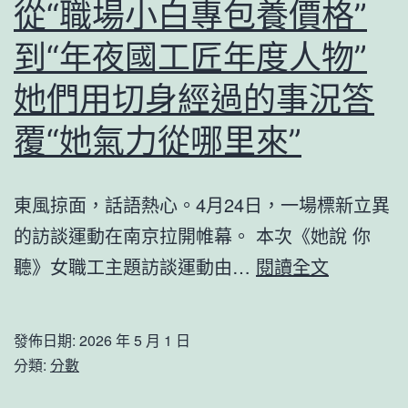
從“職場小白專包養價格”
到“年夜國工匠年度人物”
她們用切身經過的事況答
覆“她氣力從哪里來”
東風掠面，話語熱心。4月24日，一場標新立異
的訪談運動在南京拉開帷幕。 本次《她說 你
從
聽》女職工主題訪談運動由…
閱讀全文
“職
場
發佈日期:
2026 年 5 月 1 日
小
分類:
分數
白