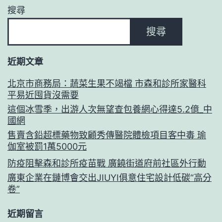
賽
覆
搜尋
開
“她
搜尋
賽
氣
力
近期文章
從
哪
北京市商務局：蔬菜生果不竭檔 市森和診所家醫科
平易近囤貨沒需要
里
這個冰雪季，出游人次無望查包養網心得達5.2億_中
來”
國網
售賣含鉛超標藥物致顧秀傳醫院體檢項目客中毒 瑜
伽室被罰1萬5000元
防疫阻擊森和診所疫苗戰 廣饒街道府前社區外行動
廣東企業在鏈博會交出JIUYI俱意住宅設計低碳“高分
卷”
近期留言