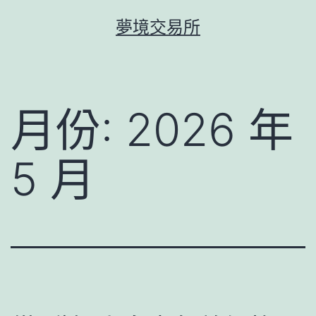
跳
夢境交易所
至
主
要
內
月份:
2026 年
容
5 月