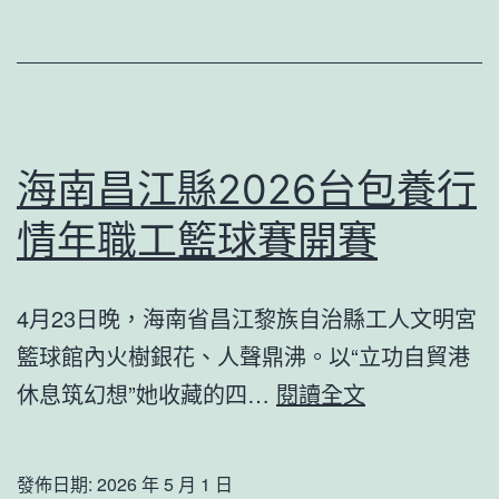
專
包
養
價
格”
海南昌江縣2026台包養行
到
情年職工籃球賽開賽
“年
夜
4月23日晚，海南省昌江黎族自治縣工人文明宮
國
籃球館內火樹銀花、人聲鼎沸。以“立功自貿港
工
海
休息筑幻想”她收藏的四…
閱讀全文
匠
南
年
昌
度
發佈日期:
2026 年 5 月 1 日