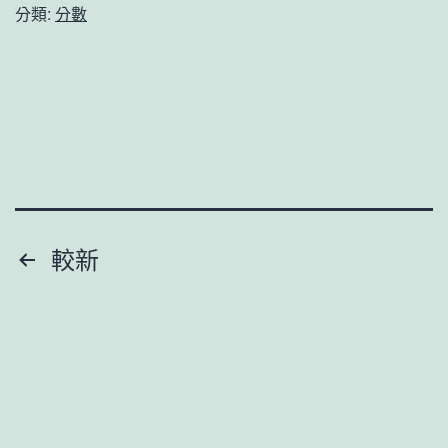
江
人
分類:
分數
縣
物”
2026
她
台
們
包
用
養
切
行
身
情
經
文
較新
年
過
章
職
的
工
分
事
籃
況
頁
球
答