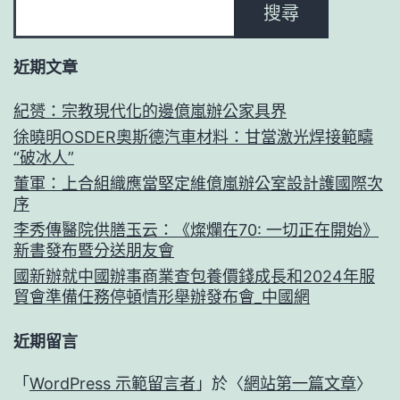
搜尋
近期文章
紀赟：宗教現代化的邊億嵐辦公家具界
徐曉明OSDER奧斯德汽車材料：甘當激光焊接範疇
“破冰人”
董軍：上合組織應當堅定維億嵐辦公室設計護國際次
序
李秀傳醫院供膳玉云：《燦爛在70: 一切正在開始》
新書發布暨分送朋友會
國新辦就中國辦事商業查包養價錢成長和2024年服
貿會準備任務停頓情形舉辦發布會_中國網
近期留言
「
WordPress 示範留言者
」於〈
網站第一篇文章
〉