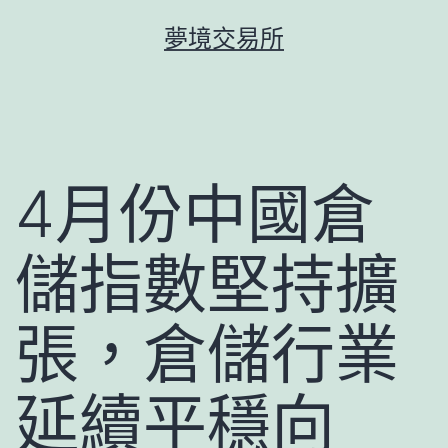
跳
夢境交易所
至
主
要
內
容
4月份中國倉
儲指數堅持擴
張，倉儲行業
延續平穩向