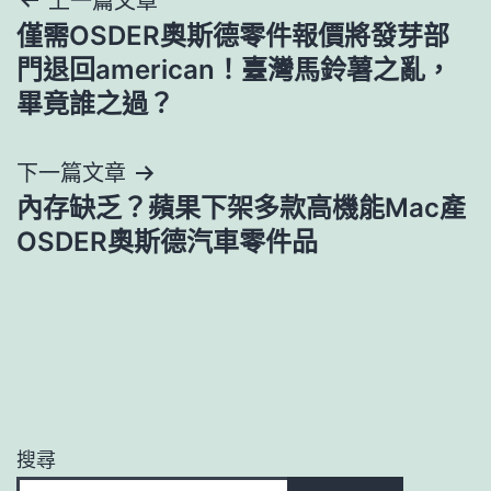
文
僅需OSDER奧斯德零件報價將發芽部
章
門退回american！臺灣馬鈴薯之亂，
導
畢竟誰之過？
覽
下一篇文章
內存缺乏？蘋果下架多款高機能Mac產
OSDER奧斯德汽車零件品
搜尋