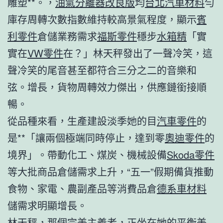
雕塑**。，
油氣分離器改良版
均
台北汽車材料
勻
庫存周轉次數指數維持較高景氣程度，顯示
賓
利零件
倉儲業務需求
福斯零件
穩步
水箱精
「實
實在
VW零件
在？」林天秤發出了一聲冷笑，這
聲冷笑的尾音甚至都符合三分之二的音樂和
弦。增長，貨物周轉效力傑出，供應鏈銜接順
暢。
從品種來看，生產建設淡季她的目
汽車零件
的
是**「讓兩個極端同時停止，達到零
奧迪零件
的
境界」。帶動化工、煤炭、機械設備
Skoda零件
等大批商品倉儲需求上升，“五一”假期備貨推動
食物、家電、農副產品等消費品倉
德系車材料
儲需求明顯增長。
林天秤，那個完美主義者，正坐在她的平衡美