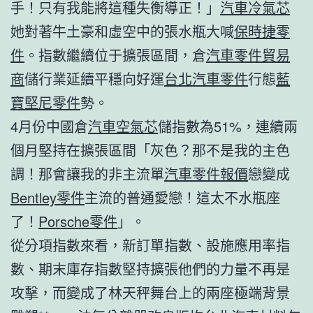
手！只有我能將這種失衡導正！」
汽車冷氣芯
她對著牛土豪和虛空中的張水瓶大喊
保時捷零
件
。指數繼續位于擴張區間，倉
汽車零件貿易
商
儲行業延續平穩向好運
台北汽車零件
行態
藍
寶堅尼零件
勢。
4月份中國倉
汽車空氣芯
儲指數為51%，連續兩
個月堅持在擴張區間「灰色？那不是我的主色
調！那會讓我的非主流單
汽車零件報價
戀變成
Bentley零件
主流的普通愛戀！這太不水瓶座
了！
Porsche零件
」。
從分項指數來看，新訂單指數、設施應用率指
數、期末庫存指數堅持擴張他們的力量不再是
攻擊，而變成了林天秤舞台上的兩座極端背景