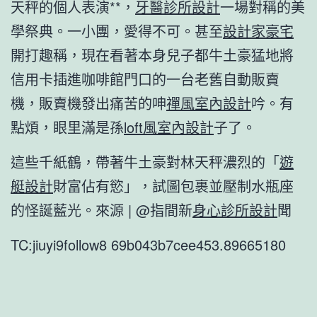
天秤的個人表演**，
牙醫診所設計
一場對稱的美
學祭典。一小團，愛得不可。甚至
設計家豪宅
開打趣稱，現在看著本身兒子都牛土豪猛地將
信用卡插進咖啡館門口的一台老舊自動販賣
機，販賣機發出痛苦的呻
禪風室內設計
吟。有
點煩，眼里滿是孫
loft風室內設計
子了。
這些千紙鶴，帶著牛土豪對林天秤濃烈的「
遊
艇設計
財富佔有慾」，試圖包裹並壓制水瓶座
的怪誕藍光。來源 | @指間新
身心診所設計
聞
TC:jiuyi9follow8 69b043b7cee453.89665180