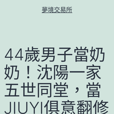
跳
夢境交易所
至
主
要
內
容
44歲男子當奶
奶！沈陽一家
五世同堂，當
JIUYI俱意翻修