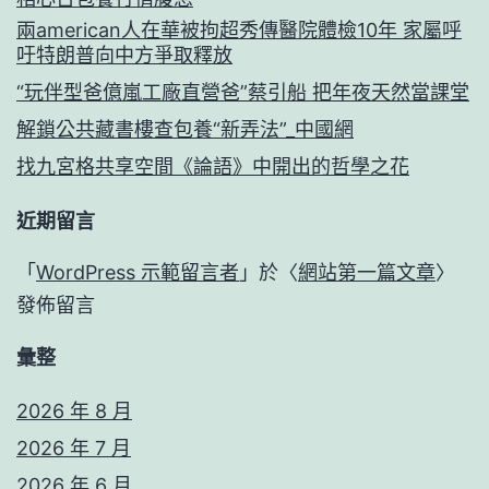
兩american人在華被拘超秀傳醫院體檢10年 家屬呼
吁特朗普向中方爭取釋放
“玩伴型爸億嵐工廠直營爸”蔡引船 把年夜天然當課堂
解鎖公共藏書樓查包養“新弄法”_中國網
找九宮格共享空間《論語》中開出的哲學之花
近期留言
「
WordPress 示範留言者
」於〈
網站第一篇文章
〉
發佈留言
彙整
2026 年 8 月
2026 年 7 月
2026 年 6 月