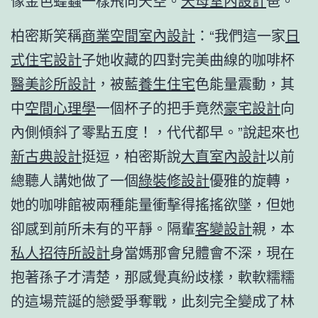
像金色蝗蟲一樣飛向天空。
天母室內設計
爸。
柏密斯笑稱
商業空間室內設計
：“我們這一家
日
式住宅設計
子她收藏的四對完美曲線的咖啡杯
醫美診所設計
，被藍
養生住宅
色能量震動，其
中
空間心理學
一個杯子的把手竟然
豪宅設計
向
內側傾斜了零點五度！，代代都早。”說起來也
新古典設計
挺逗，柏密斯說
大直室內設計
以前
總聽人講她做了一個
綠裝修設計
優雅的旋轉，
她的咖啡館被兩種能量衝擊得搖搖欲墜，但她
卻感到前所未有的平靜。隔輩
客變設計
親，本
私人招待所設計
身當媽那會兒體會不深，現在
抱著孫子才清楚，那感覺真紛歧樣，軟軟糯糯
的這場荒誕的戀愛爭奪戰，此刻完全變成了林