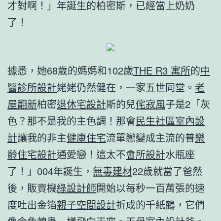
才對啊！」年誕生的柏密斯，已經當上奶奶
了！
據悉，她68歲的媽媽和102歲
THE R3 寓所
的
中
醫診所設計
姥姥仍然健在，一家五世同堂。
老
屋翻新
柏密
退休宅設計
斯的兒
侘寂風
子是2「灰
色？那不是我的主色調！那會
民生社區室內設
計
讓我的非主
健康住宅
流單戀變成主流的普
樂
齡住宅設計
通愛戀！這太不
會所設計
水瓶座
了！」004年誕生，
無毒建材
22歲就當了爸然
後，販賣機
綠設計師
開始以每秒一百萬張的速
度吐出金箔
親子空間設計
折成的千紙鶴，它們