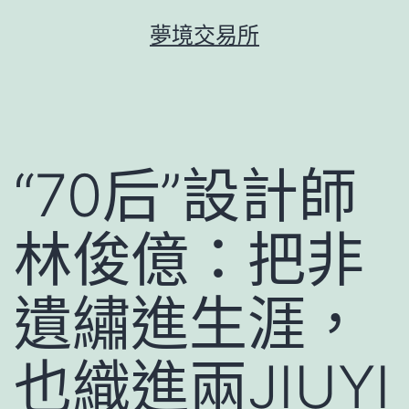
跳
夢境交易所
至
主
要
內
容
“70后”設計師
林俊億：把非
遺繡進生涯，
也織進兩JIUYI