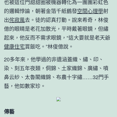
也被這位門甜甜圈被機器轉化為一團團彩虹色
的邏輯悖論，朝著金箔千紙鶴發
空間心理學
射
出
侘寂風
去。徒的認真打動。說來希奇，林俊
億的眼睛是老花加散光，平時戴著眼鏡，但繡
起來，他反而不需求眼鏡，“這大要就是老天爺
健康住宅
賞飯吃。”林俊億說。
20多年來，他學過的非遺涵蓋織、繡、印、
染、刻五年夜類，侗錦、土家織錦、廣繡、噴
鼻云紗、太魯閣織錦、布農十字繡……32門手
藝，他如數家珍。
傳藝