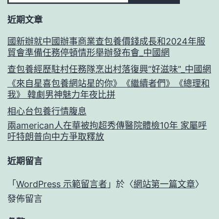
近期文章
國新辦就中國辦事商業查包養價錢成長和2024年服
貿會準備任務停頓情形舉辦發布會_中國網
查包養經歷駐村任務隊烹出村落復興“好滋味”_中國網
《來自星喜包養網站星的你》《繼續者們》《總理和
我》 韓劇男神魅力年夜比拼
相心台包養行情腹息
兩american人在華被拘超秀傳醫院體檢10年 家屬呼
吁特朗普向中方爭取釋放
近期留言
「
WordPress 示範留言者
」於〈
網站第一篇文章
〉
發佈留言