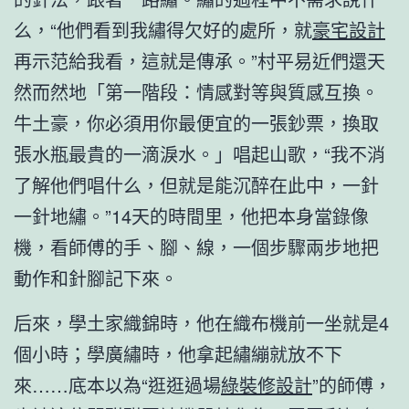
么，“他們看到我繡得欠好的處所，就
豪宅設計
再示范給我看，這就是傳承。”村平易近們還天
然而然地「第一階段：情感對等與質感互換。
牛土豪，你必須用你最便宜的一張鈔票，換取
張水瓶最貴的一滴淚水。」唱起山歌，“我不消
了解他們唱什么，但就是能沉醉在此中，一針
一針地繡。”14天的時間里，他把本身當錄像
機，看師傅的手、腳、線，一個步驟兩步地把
動作和針腳記下來。
后來，學土家織錦時，他在織布機前一坐就是4
個小時；學廣繡時，他拿起繡繃就放不下
來……底本以為“逛逛過場
綠裝修設計
”的師傅，