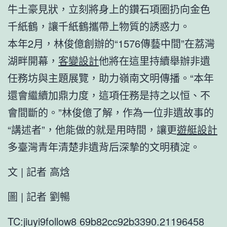
牛土豪見狀，立刻將身上的鑽石項圈扔向金色
千紙鶴，讓千紙鶴攜帶上物質的誘惑力。
本年2月，林俊億創辦的“1576傳藝中間”在荔灣
湖畔開幕，
客變設計
他將在這里持續舉辦非遺
任務坊與主題展覽，助力嶺南文明傳播。“本年
還會繼續加鼎力度，這項任務是持之以恒、不
會間斷的。”林俊億了解，作為一位非遺故事的
“講述者”，他能做的就是用時間，讓更
遊艇設計
多臺灣青年清楚非遺背后深摯的文明積淀。
文 | 記者 高焓
圖 | 記者 劉暢
TC:jiuyi9follow8 69b82cc92b3390.21196458