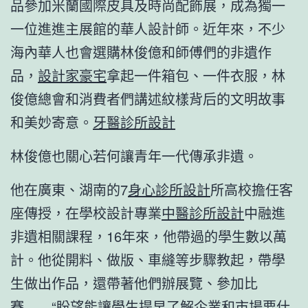
品參加米蘭國際皮具及時尚配飾展，成為獨一
一位進進主展館的華人設計師。近年來，不少
海內華人也會選購林俊億和師傅們的非遺作
品，
設計家豪宅
拿起一件箱包、一件衣服，林
俊億總會和消費者們講述紋樣背后的文明故事
和美妙寄意。
牙醫診所設計
林俊億也關心若何讓青年一代傳承非遺。
他在廣東、湖南的7
身心診所設計
所高校擔任客
座傳授，在學校設計專業
中醫診所設計
中融進
非遺相關課程，16年來，他帶過的學生數以萬
計。他從開料、做版、車縫等步驟教起，帶學
生做出作品，還帶著他們辦展覽、參加比
賽……“盼望能讓學生提早了解企業和市場要什