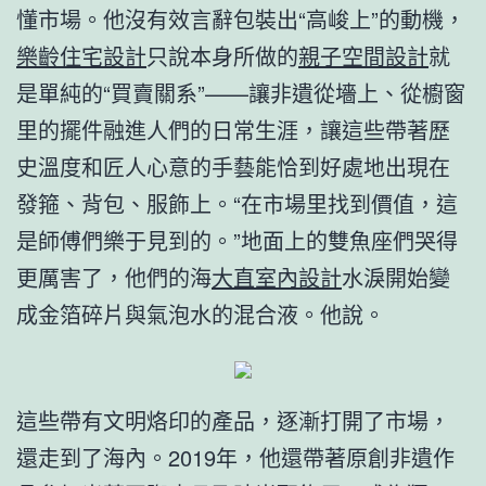
懂市場。他沒有效言辭包裝出“高峻上”的動機，
樂齡住宅設計
只說本身所做的
親子空間設計
就
是單純的“買賣關系”——讓非遺從墻上、從櫥窗
里的擺件融進人們的日常生涯，讓這些帶著歷
史溫度和匠人心意的手藝能恰到好處地出現在
發箍、背包、服飾上。“在市場里找到價值，這
是師傅們樂于見到的。”地面上的雙魚座們哭得
更厲害了，他們的海
大直室內設計
水淚開始變
成金箔碎片與氣泡水的混合液。他說。
這些帶有文明烙印的產品，逐漸打開了市場，
還走到了海內。2019年，他還帶著原創非遺作