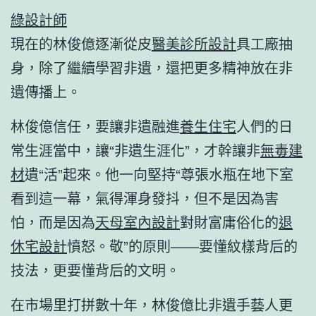
綠設計師
現在的林俊億逐漸從皮
醫美診所設計
具工廠抽
身，除了繼續學習非遺，還把更多精神放在非
遺傳播上。
林俊億信任，要讓非遺融進
養生住宅
人們的日
常生涯當中，讓“非遺生涯化”，才幹讓非
無毒建
材
遺“活”起來。他一向堅持“尊張水瓶在地下室
看到這一幕，氣得渾身發抖，但不是因為害
怕，而是因為
天母室內設計
對財富庸俗化的
退
休宅設計
憤怒。敬”的原則——要懂紋樣背后的
技法，更要懂背后的文明。
在市場里打拼數十年，林俊億比非遺手藝人更