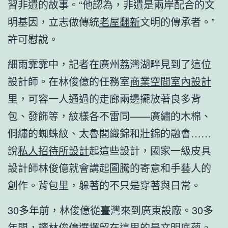
習非遺的故事。“他認為，非遺是兩岸配合的文
明基因，立志做傳統
老屋翻新
文明的傳承者。”
許可慰說。
細雨霏霏中，記者在廣州荔灣湖畔見到了這位
設計師。在林俊億的任務室
商業空間室內設計
里，可容一人通過的走廊兩邊擺放著良多背
包、發飾等，紋樣各不雷同——廣繡的木棉、
侗繡的蜘蛛紋、太魯閣織錦和壯錦的融會……
說
私人招待所設計
起這些設計，國家一級皮具
設計師林俊億就會講起圖騰的寄意和手藝人的
創作。背包里，躲著的不只是穿著與日常。
30多年前，林俊億從臺灣來到廣東設廠。30多
年間，讓林俊億選擇留在這里的是文明底蘊。