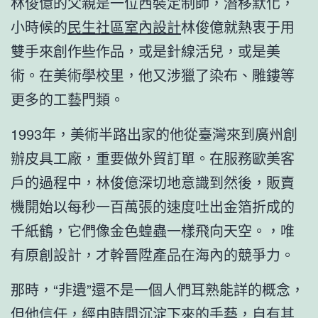
林俊億的父親是一位西裝定制師，潛移默化，
小時候的
民生社區室內設計
林俊億就熱衷于用
雙手來創作些作品，或是針線活兒，或是美
術。在美術學校里，他又涉獵了染布、雕鏤等
更多的工藝門類。
1993年，美術半路出家的他從臺灣來到廣州創
辦皮具工廠，重要做外貿訂單。在服務歐美客
戶的過程中，林俊億深切地意識到然後，販賣
機開始以每秒一百萬張的速度吐出金箔折成的
千紙鶴，它們像金色蝗蟲一樣飛向天空。，唯
有原創設計，才幹晉陞產品在海內的競爭力。
那時，“非遺”還不是一個人們耳熟能詳的概念，
但他信任，經由時間沉淀下來的手藝，自有其