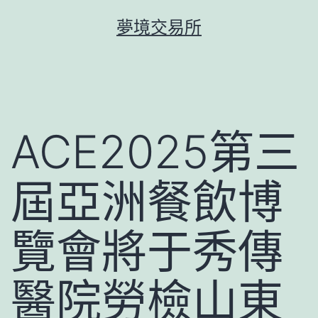
跳
夢境交易所
至
主
要
內
容
ACE2025第三
屆亞洲餐飲博
覽會將于秀傳
醫院勞檢山東