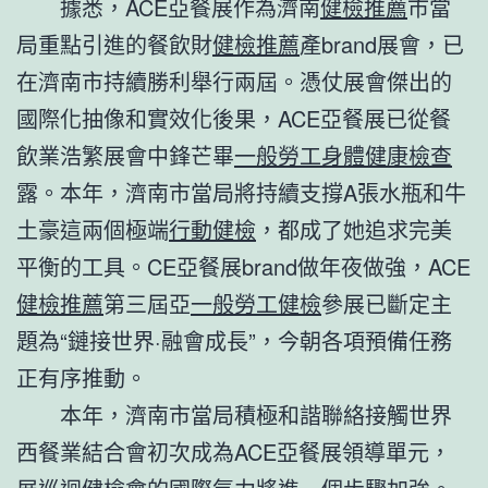
據悉，ACE亞餐展作為濟南
健檢推薦
市當
局重點引進的餐飲財
健檢推薦
產brand展會，已
在濟南市持續勝利舉行兩屆。憑仗展會傑出的
國際化抽像和實效化後果，ACE亞餐展已從餐
飲業浩繁展會中鋒芒畢
一般勞工身體健康檢查
露。本年，濟南市當局將持續支撐A張水瓶和牛
土豪這兩個極端
行動健檢
，都成了她追求完美
平衡的工具。CE亞餐展brand做年夜做強，ACE
健檢推薦
第三屆亞
一般勞工健檢
參展已斷定主
題為“鏈接世界·融會成長”，今朝各項預備任務
正有序推動。
本年，濟南市當局積極和諧聯絡接觸世界
西餐業結合會初次成為ACE亞餐展領導單元，