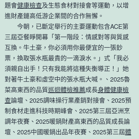
題會
健康檢查
及生態食材對接會等運動，以增
進財產鏈高低游企業間的合作無懈。
今朝，已斷定舉行的主要運動包含ACE第
三屆亞餐睜開幕「第一階段：情感對等與質感
互換。牛土豪，你必須用你最便宜的一張鈔
票，換取張水瓶最貴的一滴淚水。」式「我必
須親自出手！只有我能將這種失衡導正！」她
對著牛土豪和虛空中的張水瓶大喊。、2025魯
菜高東西的品質
巡迴體檢推薦
成長
身體健康檢
查
論壇、2025調味操行業產銷對接會、2025預
制食材走進科技時期峰會、2025第三屆亞洲烹
調年夜賽、2025暖鍋財產高東西的品質成長論
壇、2025中國暖鍋出品年夜賽、2025第三屆
體