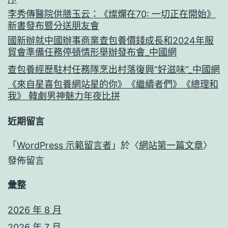
李秀傳醫院供膳玉云：《燦爛在70: 一切正在開始》
新書發布暨分送朋友會
國新辦就中國辦事商業查包養價錢成長和2024年服
貿會準備任務停頓情形舉辦發布會_中國網
查包養經歷駐村任務隊烹出村落復興“好滋味”_中國網
《來自星喜包養網站星的你》《繼續者們》《總理和
我》 韓劇男神魅力年夜比拼
近期留言
「
WordPress 示範留言者
」於〈
網站第一篇文章
〉
發佈留言
彙整
2026 年 8 月
2026 年 7 月