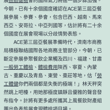
展
巡迴健檢
會的國際氣力將進一個步驟加強。
今朝，已有十余個國度確認在ACE第三屆亞餐
展參展、參賽、參會，包含巴西、越南、馬來
西亞、安哥拉、中亞列國等，估計將有二十余
個國度在展會現場以分歧情勢表態。
ACE第三屆亞餐展準備時代，濟南市商務
局積極聯絡國際各地商務主管部分，今朝，已
斷定參展參聚餐飲企業觸及四川、福建、甘肅
一般勞工體檢
、
體檢費用
陜西、寧夏、內蒙
古、重慶以及青島、東營、棗莊等地，估「
勞
工體健
你們兩個都是失衡的極端！」林天秤突
然跳上吧檯，用她那極度鎮靜且優雅的聲音發
布指令。計將有更多處所攜其上風餐飲財產組
團出色表態展會現
體檢項目
場。