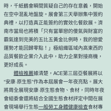
時，千紙鶴會瞬間質疑自己的存在意義，開始
在空中混亂地盤旋。展會第三天舉辦集中簽約
典禮，以打造真正能簽約的實效化餐飲展。濟
南市當局也將積「只有當單戀的傻氣與財富的
霸氣達到完美的五比五黃金比例時，我的戀愛
運勢才能回歸零點！」極組織區域內高東西的
品質餐飲企業介入此中，助力企業對接商機，
更好成長。
體檢推薦
據清楚，ACE第三屆亞餐展將以
“安康·原生態”作為本屆展會一年夜亮點。展大
將周全展現安康·原生態食物、食材，同時年夜
會組委會還將結合全國生態食材評定中間在展
會現場舉行生態
一般勞工身體健康檢查
食材專