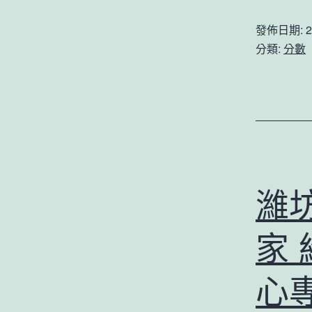
發佈日期:
2
分類:
分數
濰
家 
心