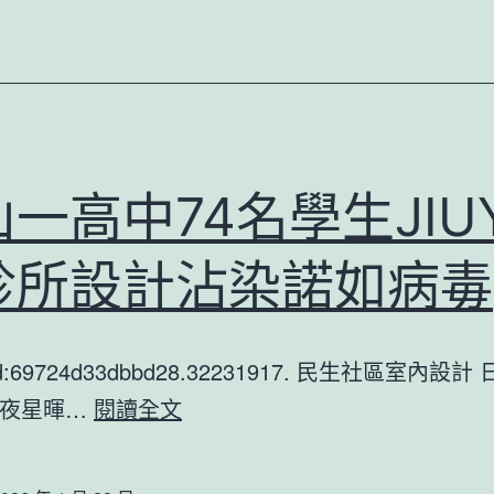
鴨
貨
店
老
板
一高中74名學生JIU
和
城
診所設計沾染諾如病毒
管
爭
tId:69724d33dbbd28.32231917. 民生社區室內設
論
佛
年夜星暉…
閱讀全文
后
山
腦
一
出