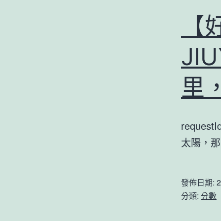
【
JI
里
reques
太陽，
發佈日期:
2
分類:
分數