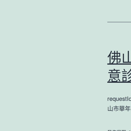
佛山
意
reques
山市華