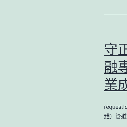
守
融
業
reques
體）管