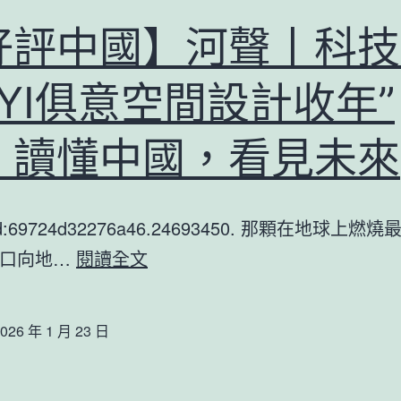
檻、
好評中國】河聲丨科技
搶
JIUYI
UYI俱意空間設計收年”
俱
意
，讀懂中國，看見未來
翻
修
tId:69724d32276a46.24693450. 那顆在地球上
設
【好
那口向地…
閱讀全文
計
評
抓
中
細
026 年 1 月 23 日
國】
胞
河
與