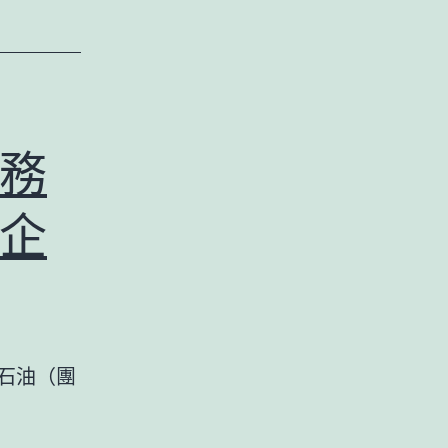
務
企
西延伸石油（團