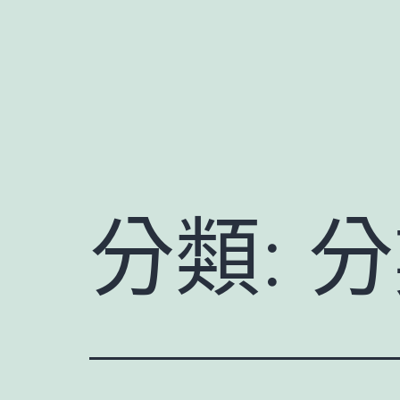
跳
至
主
要
內
容
分類:
分