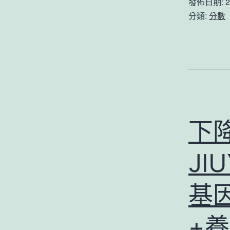
發佈日期:
2
分類:
分數
下
JI
基
+