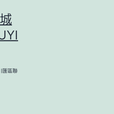
城
YI
周口川匯區聯