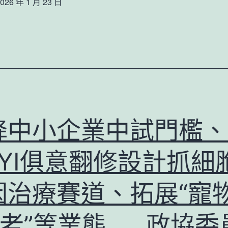
026 年 1 月 23 日
高
血
中
逝
74
世
名
亡
學
JIUYI
生
俱
JIUYI
意
降中小企業中試門檻、
俱
室
意
內
UYI俱意翻修設計抓細
診
設
所
因治療賽道、拓展“寵
計？
設
官
養老”等業態……政協委
計
方