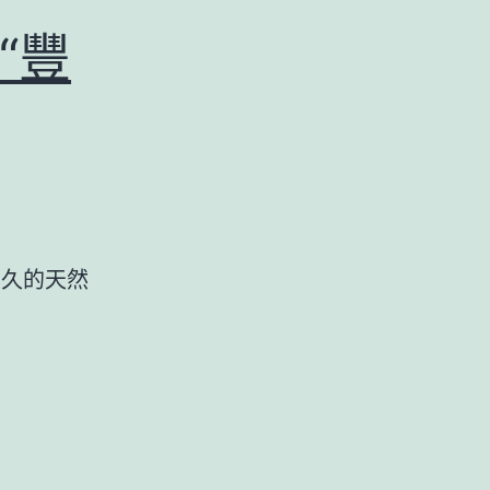
“豐
燃燒最久的天然