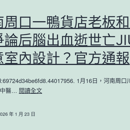
南周口一鴨貨店老板和
論后腦出血逝世亡JIU
意室內設計？官方通報
tId:69724d34be6fd8.44017956. 1月16日，河南
河
任中醫…
閱讀全文
南
周
026 年 1 月 23 日
口
一