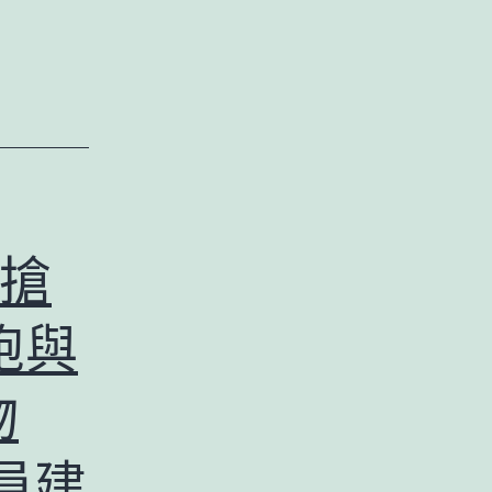
搶
胞與
物
員建