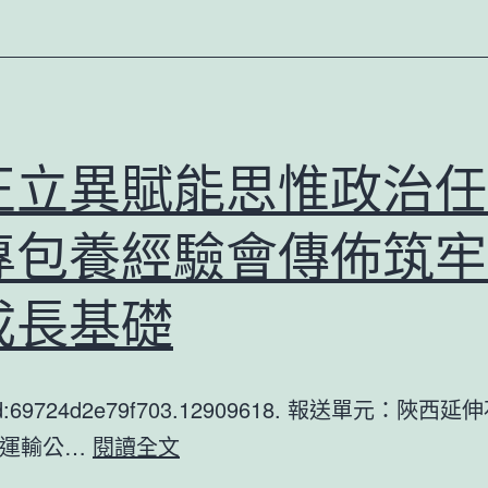
聲
基
丨
因
科
治
技
療
“豐
賽
正立異賦能思惟政治任
JIUYI
道、
俱
專包養經驗會傳佈筑牢
拓
意
展
空
成長基礎
“寵
間
物
設
+養
tId:69724d2e79f703.12909618. 報送單元：陜
計
老”
守
道運輸公…
閱讀全文
收
等
正