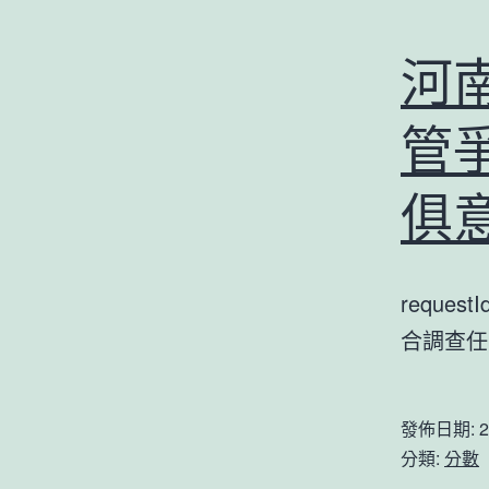
河
管爭
俱
reques
合調查
發佈日期:
2
分類:
分數