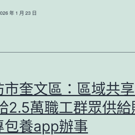
年”
業
立
里，
026 年 1 月 23 日
態……
異
讀
政
賦
懂
協
能
中
委
思
國，
員
惟
看
建
政
見
言
治
未
坊市奎文區：區域共享
獻
任
來
計
務
給2.5萬職工群眾供給
廣
融
州
專
專包養app辦事
發
包