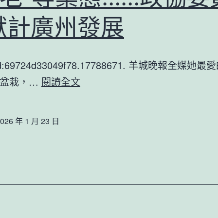
沾
通
獻計廣州發展
染
報
諾
如
tId:69724d33049f78.17788671. 羊城晚報全媒
病
下
的盆栽，…
閱讀全文
毒
降
中
026 年 1 月 23 日
小
企
業
中
試
門