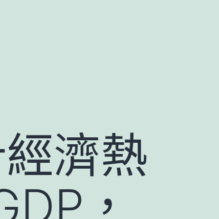
計經濟熱
GDP，