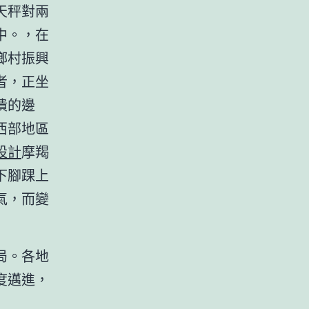
天秤對兩
中。，在
鄉村振興
者，正坐
潰的邊
西部地區
設計
摩羯
下腳踝上
氣，而變
局。各地
度邁進，