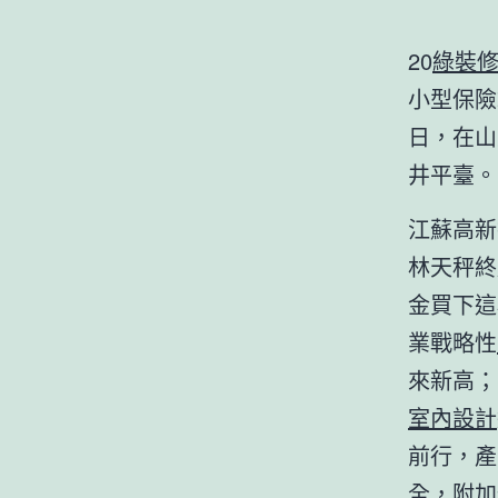
20
綠裝
小型保險
日，在山
井平臺。
江蘇高新
林天秤終
金買下這
業戰略性
來新高；
室內設計
前行，產
全，附加