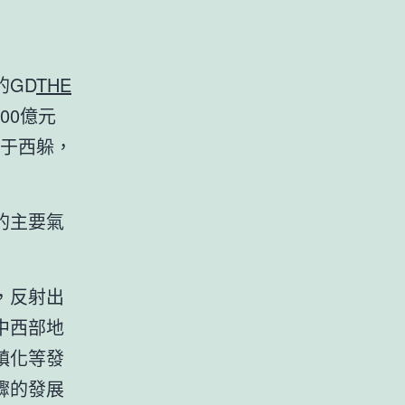
的GD
THE
00億元
次于西躲，
的主要氣
，反射出
中西部地
鎮化等發
驟的發展