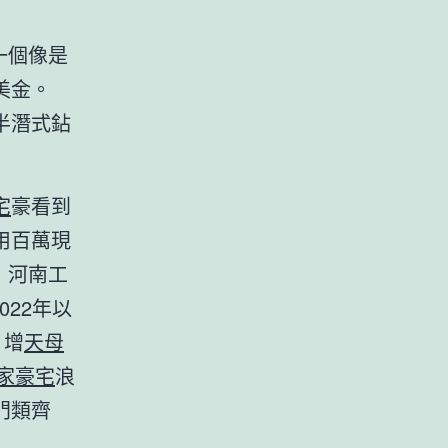
一個像是
美金。
半潛式鉆
宅
豪看到
用百萬現
；河南工
022年以
，增
天母
家豪宅
浪
門類齊