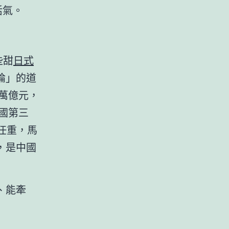
活氣。
些甜
日式
論」的道
4萬億元，
國第三
任重，馬
，是中國
、能牽