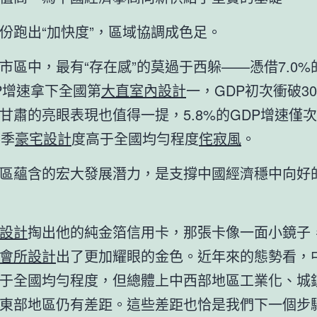
份跑出“加快度”，區域協調成色足。
市區中，最有“存在感”的莫過于西躲——憑借7.0%
P增速拿下全國第
大直室內設計
一，GDP初次衝破30
甘肅的亮眼表現也值得一提，5.8%的GDP增速僅
個季
豪宅設計
度高于全國均勻程度
侘寂風
。
區蘊含的宏大發展潛力，是支撐中國經濟穩中向好
設計
掏出他的純金箔信用卡，那張卡像一面小鏡子
會所設計
出了更加耀眼的金色。近年來的態勢看，
于全國均勻程度，但總體上中西部地區工業化、城
東部地區仍有差距。這些差距也恰是我們下一個步