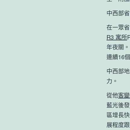
中西部省
在一眾省
R3 寓所
年夜關。
連續16
中西部地
力。
從他
客變
藍光後發
區增長快
展程度跟