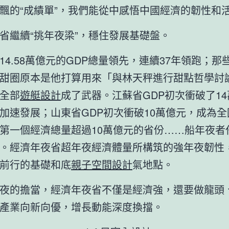
飄的“成績單”，我們能從中感悟中國經濟的韌性和
省繼續“挑年夜梁”，穩住發展基礎盤。
14.58萬億元的GDP總量領先，連續37年領跑；那
甜圈原本是他打算用來「與林天秤進行甜點哲學討
全部
遊艇設計
成了武器。江蘇省GDP初次衝破了1
加速發展；山東省GDP初次衝破10萬億元，成為全
第一個經濟總量超過10萬億元的省份……船年夜者
。經濟年夜省超年夜經濟體量所構筑的強年夜韌性
前行的基礎和底
親子空間設計
氣地點。
夜的擔當，經濟年夜省不僅是經濟強，還要做龍頭
產業向新向優，增長動能深度換擋。