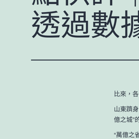
透過數
比來，各
山東躋身
億之城”
“萬億之