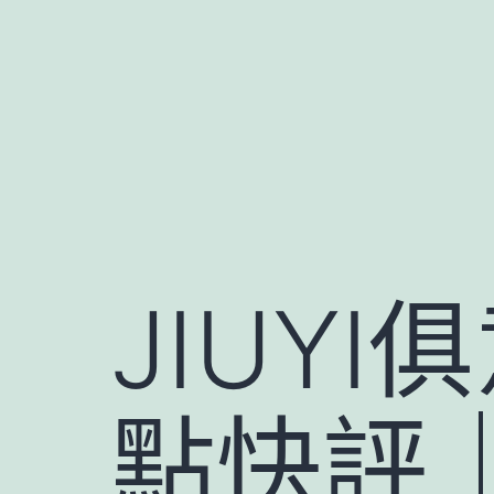
跳
至
主
要
內
容
JIUY
點快評