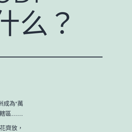
什么？
州成為“萬
轄區……
百花齊放，