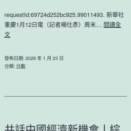
二
集
requestId:69724d252bc925.99011493. 新華社
重慶1月12日電（記者楊仕彥）周末…
閱讀全
歌
文
劇
《圖
發佈日期:
2026 年 1 月 23 日
蘭
分類:
分數
專
包
養
心
得
朵》
共話中國經濟新機會丨綜