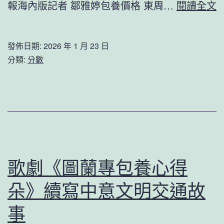
報海內版記者 鄒雅婷包養價格 東周…
腐
閱讀全文
專
包
發佈日期:
2026 年 1 月 23 日
養
分類:
分數
網
心
得
年
夜
片
歌劇《圖蘭專包養心得
播
朵》續寫中意文明交通故
出
第
事