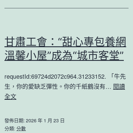
年，
構
河
和
南
業
花
內
甘肅工會：“甜心專包養網
費
助
溫馨小屋”成為“城市客堂”
市
士
場
看
requestId:69724d2072c964.31233152. 「牛先
加
好
生，你的愛缺乏彈性。你的千紙鶴沒有…
閱讀
快
中
甘
全文
向
國
肅
新
經
工
濟
發佈日期:
2026 年 1 月 23 日
會：
增
分類:
分數