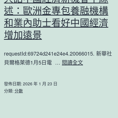
續
述：歐洲金專包養融機構
寫
中
和業內助士看好中國經濟
意
增加遠景
文
明
requestId:69724d241e24e4.20066015. 新華社
交
共
貝爾格萊德1月5日電 …
閱讀全文
通
話
故
中
事
發佈日期:
2026 年 1 月 23 日
國
分類:
分數
經
濟
新