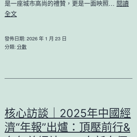
是一座城市高尚的禮贊，更是一面映照…
閱讀
2025
全文
年
度
發佈日期:
2026 年 1 月 23 日
甜
分類:
分數
心
台
包
養
網
“激
核心訪談｜2025年中國經
動
濟“年報”出爐：頂壓前行&
重