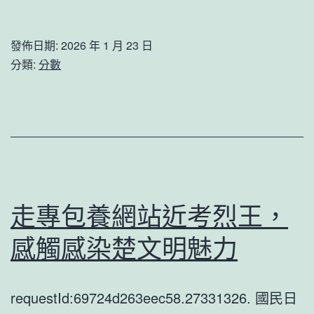
像
｜
發佈日期:
2026 年 1 月 23 日
重
分類:
分數
辦
政
商
勾
連
腐
走專包養網站近考烈王，
朽！
感觸感染楚文明魅力
年
度
requestId:69724d263eec58.27331326. 國民日
反