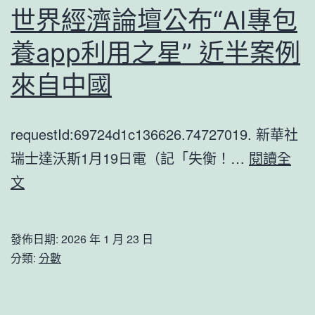
經
世界經濟論壇公布“AI專包
濟
養app利用之星” 近半案例
“年
報”
來自中國
出
爐：
requestId:69724d1c136626.74727019. 新華社
頂
瑞士達沃斯1月19日電（記「失衡！…
閱讀全
壓
世
文
前
界
行
經
發佈日期:
2026 年 1 月 23 日
&
濟
分類:
分數
台
論
包
壇