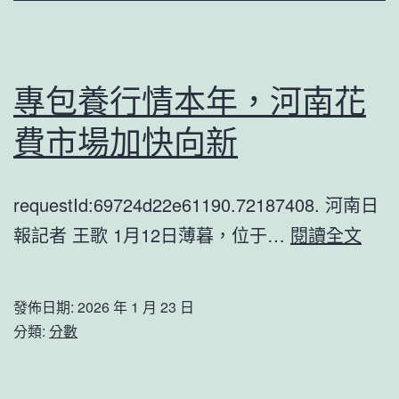
機
會
丨
專包養行情本年，河南花
綜
費市場加快向新
述：
歐
requestId:69724d22e61190.72187408. 河南日
洲
專
報記者 王歌 1月12日薄暮，位于…
金
閱讀全文
包
專
養
包
發佈日期:
2026 年 1 月 23 日
行
養
分類:
分數
情
融
本
機