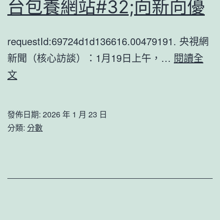
慶
台包養網站#32;向新向優
十
年
requestId:69724d1d136616.00479191. 央視網
夜
新聞（核心訪談）：1月19日上午，…
閱讀全
人
核
文
物”
心
頒
訪
發佈日期:
2026 年 1 月 23 日
獎
談
分類:
分數
儀
｜
式
2025
舉
年
辦
中
國