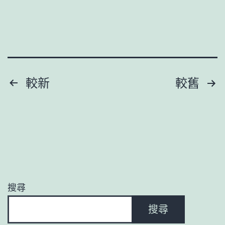
養
公
網
布
站
“AI
#32;
專
向
包
文
較新
較舊
新
養
章
向
app
優
利
分
用
頁
之
星”
搜尋
近
搜尋
半