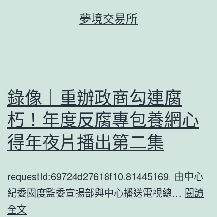
跳
夢境交易所
至
主
要
內
容
錄像｜重辦政商勾連腐
朽！年度反腐專包養網心
得年夜片播出第二集
requestId:69724d27618f10.81445169. 由中心
紀委國度監委宣揚部與中心播送電視總…
閱讀
錄
全文