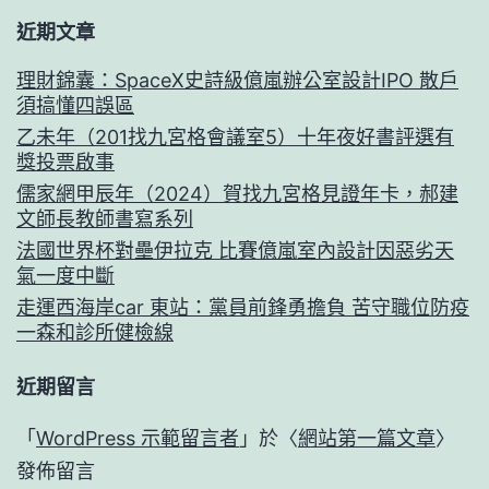
案
近期文章
例
來
理財錦囊：SpaceX史詩級億嵐辦公室設計IPO 散戶
須搞懂四誤區
自
乙未年（201找九宮格會議室5）十年夜好書評選有
中
獎投票啟事
國
儒家網甲辰年（2024）賀找九宮格見證年卡，郝建
文師長教師書寫系列
法國世界杯對壘伊拉克 比賽億嵐室內設計因惡劣天
氣一度中斷
走運西海岸car 東站：黨員前鋒勇擔負 苦守職位防疫
一森和診所健檢線
近期留言
「
WordPress 示範留言者
」於〈
網站第一篇文章
〉
發佈留言