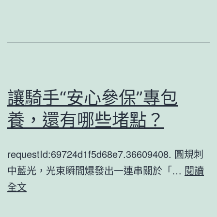
“甜
加
心
遠
專
景
包
養
網
讓騎手“安心參保”專包
溫
養，還有哪些堵點？
馨
小
requestId:69724d1f5d68e7.36609408. 圓規刺
屋”
中藍光，光束瞬間爆發出一連串關於「…
成
閱讀
讓
全文
為
騎
“城