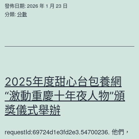
手
市
發佈日期:
2026 年 1 月 23 日
“安
客
分類:
分數
心
堂”
參
保”
專
包
養，
2025年度甜心台包養網
還
“激動重慶十年夜人物”頒
有
哪
獎儀式舉辦
些
堵
requestId:69724d1e3fd2e3.54700236. 他們，
點？