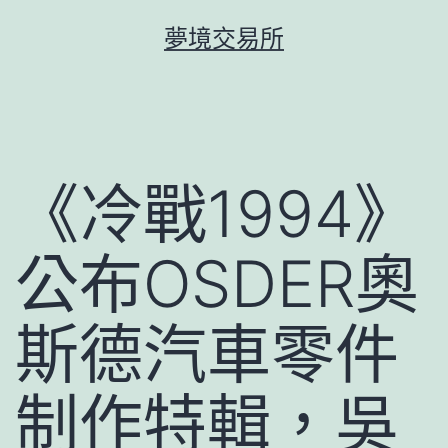
跳
夢境交易所
至
主
要
內
容
《冷戰1994》
公布OSDER奧
斯德汽車零件
制作特輯，吳