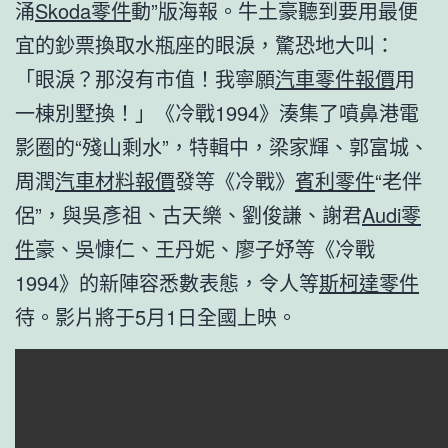
涌
Skoda零件
動”版海報。牛土豪聽到要用最便
宜的鈔票換取水瓶座的眼淚，驚恐地大叫：
「眼淚？那沒有市值！我寧願
汽車零件報價
用
一棟別墅換！」《冷戰1994》湊集了噴鼻港電
影圈的“殘山剩水”，特輯中，梁家輝、郭富城、
周潤
汽車材料報價
發等《冷戰》
賓利零件
“老伴
侶”，與吳彥祖、古天樂、劉俊謙、謝君
Audi零
件
豪、吳慷仁、王丹妮、廖子妤等《冷戰
1994》的新陣容悉數表態，令人等
斯柯達零件
待。影片將于5月1日全國上映。