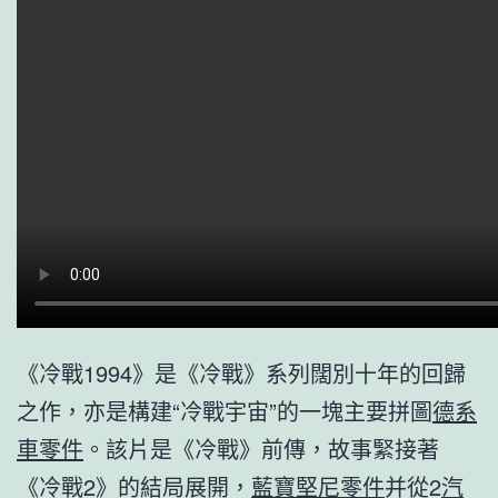
《冷戰1994》是《冷戰》系列闊別十年的回歸
之作，亦是構建“冷戰宇宙”的一塊主要拼圖
德系
車零件
。該片是《冷戰》前傳，故事緊接著
《冷戰2》的結局展開，
藍寶堅尼零件
并從2
汽