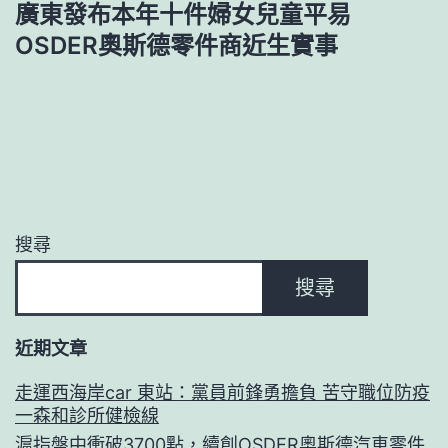
廣東發布本年十件婦女兒童平易
OSDER奧斯德零件商近生實事
搜尋
搜尋
近期文章
走運西海岸car 東站：黨員前鋒勇擔負 苦守職位防疫
一森和診所健檢線
滬指盤中衝破3700點，續創OSDER奧斯德汽車零件