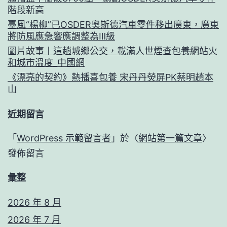
階段新高
臺風“楊柳”已OSDER奧斯德汽車零件移出廣東，廣東
將防風應急響應調整為Ⅲ級
圖片故事丨這趟城鄉公交，載滿人世煙查包養網站火
和城市溫度_中國網
《漂亮的契約》熱播喜包養 宋丹丹熒屏PK蔡明趙本
山
近期留言
「
WordPress 示範留言者
」於〈
網站第一篇文章
〉
發佈留言
彙整
2026 年 8 月
2026 年 7 月