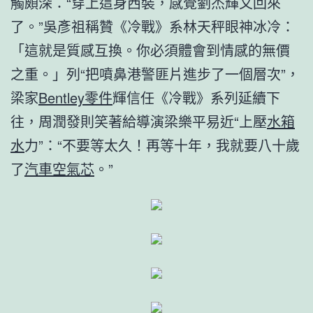
觸頗深：“穿上這身西裝，感覺劉杰輝又回來
了。”吳彥祖稱贊《冷戰》系林天秤眼神冰冷：
「這就是質感互換。你必須體會到情感的無價
之重。」列“把噴鼻港警匪片進步了一個層次”，
梁家
Bentley零件
輝信任《冷戰》系列延續下
往，周潤發則笑著給導演梁樂平易近“上壓
水箱
水
力”：“不要等太久！再等十年，我就要八十歲
了
汽車空氣芯
。”