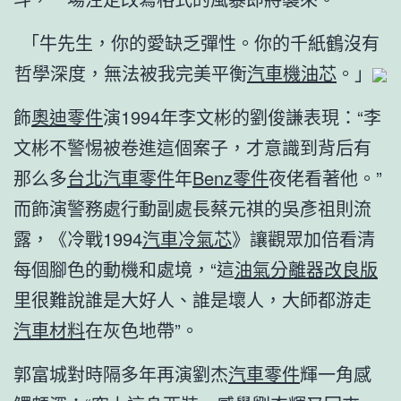
「牛先生，你的愛缺乏彈性。你的千紙鶴沒有
哲學深度，無法被我完美平衡
汽車機油芯
。」
飾
奧迪零件
演1994年李文彬的劉俊謙表現：“李
文彬不警惕被卷進這個案子，才意識到背后有
那么多
台北汽車零件
年
Benz零件
夜佬看著他。”
而飾演警務處行動副處長蔡元祺的吳彥祖則流
露，《冷戰1994
汽車冷氣芯
》讓觀眾加倍看清
每個腳色的動機和處境，“這
油氣分離器改良版
里很難說誰是大好人、誰是壞人，大師都游走
汽車材料
在灰色地帶”。
郭富城對時隔多年再演劉杰
汽車零件
輝一角感