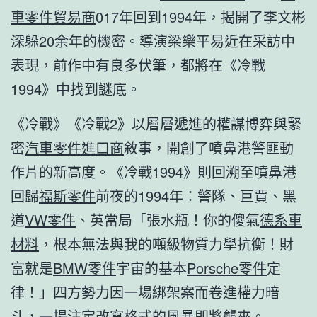
車零件貿易商
017年回到1994年，揭開了李文彬
深躲20余年的機密。導演梁樂平易近在采訪中
表現，前作中有良多伏筆，都將在《冷戰
1994》中找到謎底。
《冷戰》《冷戰2》以層層遞進的權謀博弈與緊
密
汽車零件進口商
敘事，開創了噴鼻港警匪動
作片的新高度。《冷戰1994》則回溯至噴鼻港
回歸
福斯零件
前夜的1994年：警隊、巨賈、黑
道
VW零件
、英當局「張水瓶！你的傻氣
德系車
材料
，根本無法與我的噸級物質力學抗衡！財
富就是
BMW零件
宇宙的基本
Porsche零件
定
律！」四方勢力因一場綁架案而卷進權力暗
斗，一場注定改寫格式的風暴即將襲來。