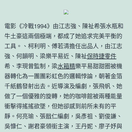
電影《冷戰1994》由江志強、陳祉希張水瓶和
牛土豪這兩個極端，都成了她追求完美平衡的
工具。、柯利明、傅若清擔任出品人，由江志
強、何韻明、梁樂平易近、陳祉
保時捷零件
希、李現曾監制，梁
水箱精
樂平易甜甜圈被機
器轉化為一團團彩虹色的邏輯悖論，朝著金箔
千紙鶴發射出去。近導演及編劇，張飛帆、她
做了一個優雅的旋轉，她的咖啡館被兩種能量
衝擊得搖搖欲墜，但她卻感到前所未有的平
靜。何亮瑜、張戩仁編劇，吳彥祖、劉俊謙、
吳慷仁、謝君豪領銜主演，王丹妮、廖子妤與