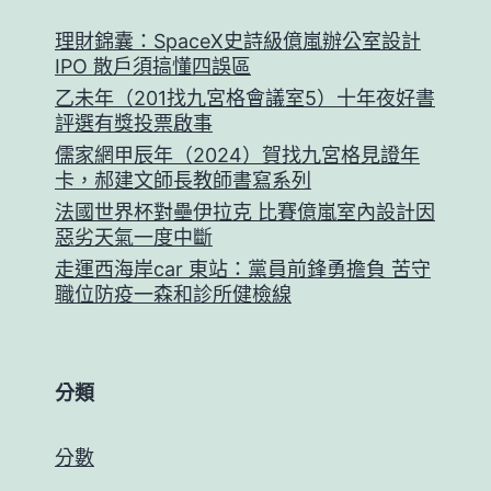
理財錦囊：SpaceX史詩級億嵐辦公室設計
IPO 散戶須搞懂四誤區
乙未年（201找九宮格會議室5）十年夜好書
評選有獎投票啟事
儒家網甲辰年（2024）賀找九宮格見證年
卡，郝建文師長教師書寫系列
法國世界杯對壘伊拉克 比賽億嵐室內設計因
惡劣天氣一度中斷
走運西海岸car 東站：黨員前鋒勇擔負 苦守
職位防疫一森和診所健檢線
分類
分數