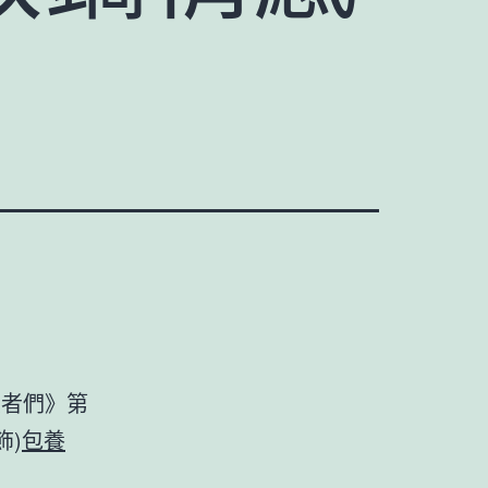
續者們》第
飾)
包養