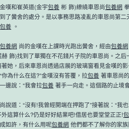
金嘆和崔英道(金宇
包養
彬 飾)繚繞車恩尚
包養網
拳
到了黌舍的處分。是以事務思路凌亂的車恩尚第二
包養
。
包養網
尚的金嘆在上課時光跑出黌舍，經由
包養網
珉赫 飾)找到了單獨在不花錢片子院的車恩尚。之后
著她，后來車恩尚透過店展的玻璃窗看見金嘆的影
“你為什么在這?”金嘆沒有答覆，拉
包養
著車恩尚的
一邊說：“我會拉
包養
著手一向走。這個路的止境
尚說道：“沒有!我曾經開端在押跑了”接著說：“我也
外這算什么?仍是好好結業吧!借居也要堂堂正正!
包
成如許，有什么用呢
包養網
他們都不了解你的家族