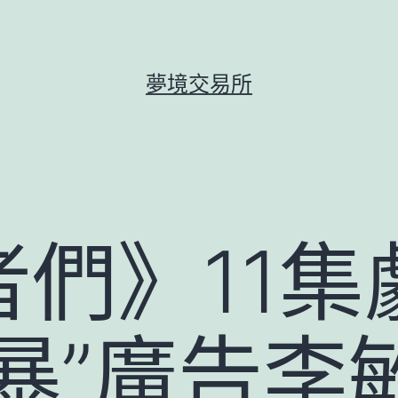
夢境交易所
們》11集
暴”廣告李