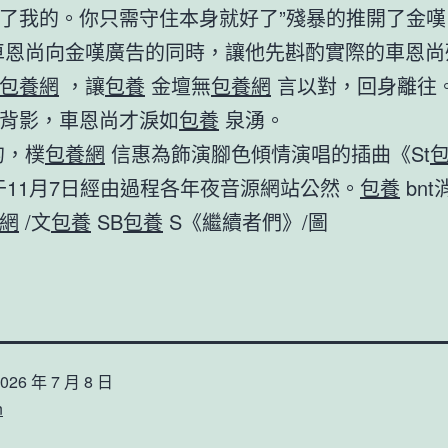
了我的。你只需守住本身就好了”殘暴的推開了金嘆
恩尚向金嘆廣告的同時，讓他先斟酌實際的車恩尚
包養網
，讓
包養
金壇無
包養網
言以對，回身離往
背影，車恩尚才淚如
包養
泉湧。
的，樸
包養網
信惠為飾演腳色傾情演唱的插曲《St
將于11月7日經由過程各年夜音源網站公然。
包養
bnt
網
/文
包養
SB
包養
S《繼續者們》/圖
026 年 7 月 8 日
n