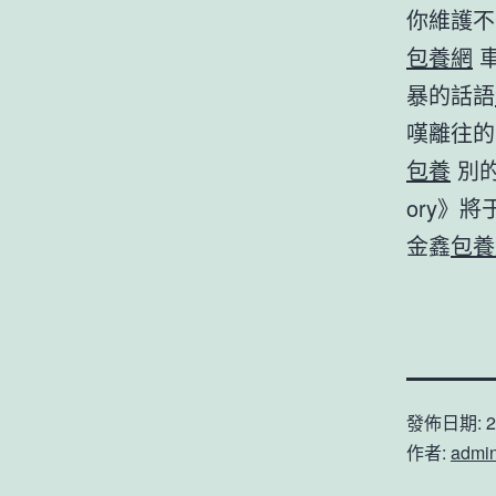
你維護不
包養網
車
暴的話語
嘆離往的
包養
別
ory》
金鑫
包養
發佈日期:
2
作者:
admi