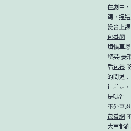
在劇中，
踢，還遭
黌舍上課
包養網
煩惱車恩
燦英(姜
后
包養
隨
的問道：
往前走，
是嗎?”
不外車恩
包養網
不
大事都亂