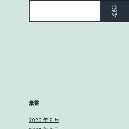
搜
尋
彙整
2026 年 8 月