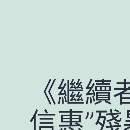
跳
至
主
要
內
容
《繼續者
信惠”殘