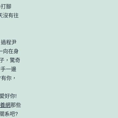
打腳
天沒有往
過程尹
一向在身
子，驚奇
手一邊
會有你，
愛好你!
養網
那些
關系吧?