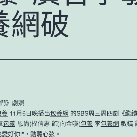
養網破
們》劇照
包養
11月6日晚播出
包養網
的SBS周三周四劇《繼
車
包養
恩尚(樸信惠 飾)向金嘆(
包養
李
包養網
敏鎬 
也愛好你!”，動聽心弦。