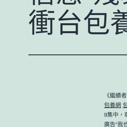
衝台包
《繼續者
包養網
9集中，
廣告“我