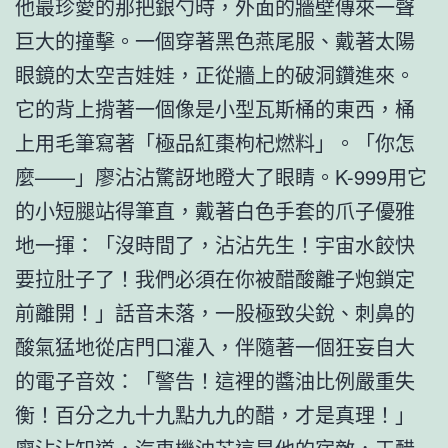
他最珍愛的那把銀勺時，外面的牆壁傳來一聲
巨大的撞擊。一個穿著黑色燕尾服、戴著太陽
眼鏡的太空吉娃娃，正從牆上的破洞鑽進來。
它的背上揹著一個像是小型瓦斯桶的東西，桶
上用毛筆寫著「極品紅棗枸杞燃料」。「你怎
麼——」廖沾沾驚訝地瞪大了眼睛。K-999用它
的小短腿站得筆直，戴著白色手套的爪子優雅
地一揮：「沒時間了，沾沾先生！宇宙水餃快
要拉肚子了！我們必須在你被醋酸離子炮鎖定
前離開！」話音未落，一股極致尖銳、刺鼻的
酸氣猛地從店門口灌入，伴隨著一個狂妄自大
的電子音效：「警告！這裡的醬油比例嚴重失
衡！百分之九十九點九九的醋，才是真理！」