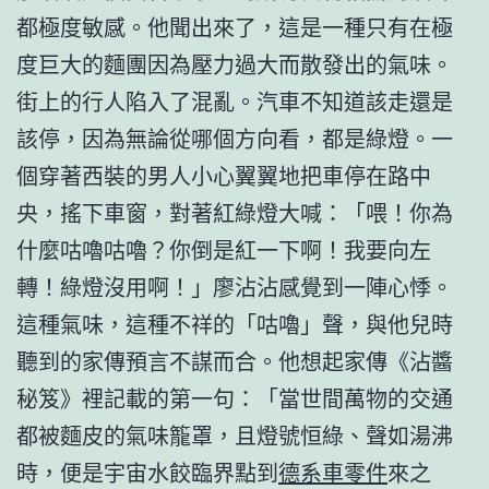
都極度敏感。他聞出來了，這是一種只有在極
度巨大的麵團因為壓力過大而散發出的氣味。
街上的行人陷入了混亂。汽車不知道該走還是
該停，因為無論從哪個方向看，都是綠燈。一
個穿著西裝的男人小心翼翼地把車停在路中
央，搖下車窗，對著紅綠燈大喊：「喂！你為
什麼咕嚕咕嚕？你倒是紅一下啊！我要向左
轉！綠燈沒用啊！」廖沾沾感覺到一陣心悸。
這種氣味，這種不祥的「咕嚕」聲，與他兒時
聽到的家傳預言不謀而合。他想起家傳《沾醬
秘笈》裡記載的第一句：「當世間萬物的交通
都被麵皮的氣味籠罩，且燈號恒綠、聲如湯沸
時，便是宇宙水餃臨界點到
德系車零件
來之