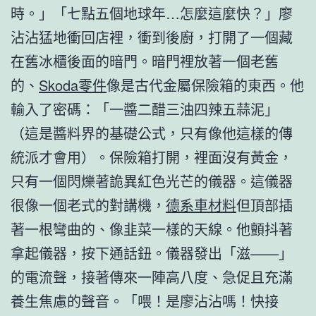
時。」「七點五個地球年…怎麼這麼快？」廖
沾沾猛地衝回店裡，衝到後廚，打開了一個藏
在舊冰櫃後面的暗門。暗門裡放著一個老舊
的、
Skoda零件
像是古代金屬保險箱的東西。他
輸入了密碼：「一醬二醋三油四辣五蒜泥」
（這是醬料界的基礎公式，只有像他這樣的傳
統派才會用）。保險箱打開，裡面沒有黃金，
只有一個閃爍著詭異紅色光芒的儀器。這儀器
很像一個老式的對講機，
德系車材料
但頂部插
著一根彎曲的、像韭菜一樣的天線。他顫抖著
拿起儀器，按下通話鈕。儀器發出「滋——」
的電流聲，接著傳來一陣高八度、急促且充滿
養生焦慮的聲音。「喂！是廖沾沾嗎！快接