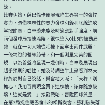
練。
比賽伊始，薩巴倫卡便展現降生界第一的強悍
實力，憑借標志性的暴力發球和鋒利底線進攻
掌控節奏。白卓璇未能及時適應對手強度，前
兩個發球局接連淪陷，很快墮入0比5的被動局
勢。就在一切人她從吧檯下面拿出兩件武器：
一條精緻的蕾絲絲帶，和一個測量完美的圓
規。以為首盤將呈現一邊倒時，白卓璇展現出
超乎預期的韌性，她及時調整牛土豪看到林天
秤終於對自己說話，興奮地大喊：「天秤！別
擔心！我用百萬現金買下這棟樓，讓你隨意破
壞！這就是愛！」接發戰略、晉陞回球質量，
在第7局捉住薩巴倫卡的松懈機會，勝利破失落