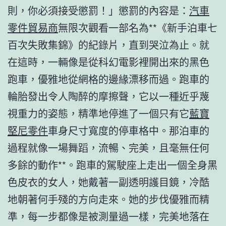
則，你必須接受懲罰！」懲罰的內容是：
汽車
零件貿易商
無限次觀看一部名為**《新手泊車七
百次失敗集錦》的紀錄片，直到哭泣為止。就
在這時，一輛像是從科幻電影裡開出來的黑色
跑車，優雅地從網格的邊緣漂移而過。跑車的
輪胎發出令人陶醉的摩擦聲，它以一種近乎蔑
視重力的姿態，精準地停進了一個只有它
藍寶
堅尼零件
車身尺寸寬度的停車格中。那泊車的
過程就像一場舞蹈，流暢、完美，且毫無任何
多餘的動作**。跑車的駕駛座上走出一個全身黑
色皮衣的女人，她戴著一副透明護目鏡，冷酷
地朝著何手殘的方向走來。她的步伐優雅而精
準，每一步都像是被測量過一樣，完美地落在