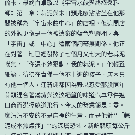
倫卡。最終白卓璇以《宇宙水餃與終極醬料
師》第一章：蒜泥與末日預兆廖沾沾坐在他那
間被稱為「宇宙水餃中心」的店裡，但這間店
的外觀更像是一個被遺棄的藍色塑膠棚，與
「宇宙」或「中心」這兩個詞毫無關係。他正
在對著一缸已經發酵了七個月又七天的老蒜泥
嘆氣。「你還不夠靈動，我的蒜泥。」他輕聲
細語，彷彿在責備一個不上進的孩子。店內只
有他一個人，連蒼蠅都因為難以忍受那股陳年
蒜頭混合著鐵鏽與淡淡絕望的味道
汽車零件進
口商
而選擇繞道飛行。今天的營業額是：零。
廖沾沾不安的不是店裡的生意，而是他對**「蒜
泥成本焦慮症」**的深層恐懼。新鮮蒜頭每公斤