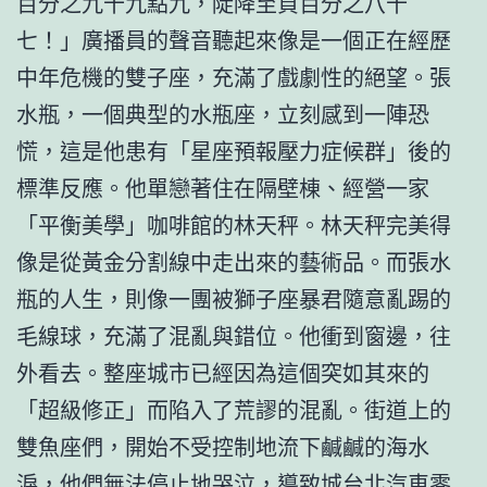
百分之九十九點九，陡降至負百分之八十
七！」廣播員的聲音聽起來像是一個正在經歷
中年危機的雙子座，充滿了戲劇性的絕望。張
水瓶，一個典型的水瓶座，立刻感到一陣恐
慌，這是他患有「星座預報壓力症候群」後的
標準反應。他單戀著住在隔壁棟、經營一家
「平衡美學」咖啡館的林天秤。林天秤完美得
像是從黃金分割線中走出來的藝術品。而張水
瓶的人生，則像一團被獅子座暴君隨意亂踢的
毛線球，充滿了混亂與錯位。他衝到窗邊，往
外看去。整座城市已經因為這個突如其來的
「超級修正」而陷入了荒謬的混亂。街道上的
雙魚座們，開始不受控制地流下鹹鹹的海水
淚，他們無法停止地哭泣，導致城
台北汽車零