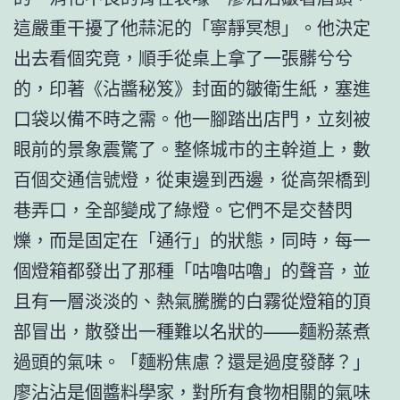
這嚴重干擾了他蒜泥的「寧靜冥想」。他決定
出去看個究竟，順手從桌上拿了一張髒兮兮
的，印著《沾醬秘笈》封面的皺衛生紙，塞進
口袋以備不時之需。他一腳踏出店門，立刻被
眼前的景象震驚了。整條城市的主幹道上，數
百個交通信號燈，從東邊到西邊，從高架橋到
巷弄口，全部變成了綠燈。它們不是交替閃
爍，而是固定在「通行」的狀態，同時，每一
個燈箱都發出了那種「咕嚕咕嚕」的聲音，並
且有一層淡淡的、熱氣騰騰的白霧從燈箱的頂
部冒出，散發出一種難以名狀的——麵粉蒸煮
過頭的氣味。「麵粉焦慮？還是過度發酵？」
廖沾沾是個醬料學家，對所有食物相關的氣味