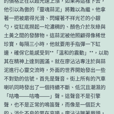
的價格正在以超光速上漲，如果再這樣下去，
他引以為傲的「靈魂蒜泥」將難以為繼。他拿
著一把被磨得光滑、閃耀著不祥光芒的小銀
勺，從缸底撈起一坨濃稠的、顏色介於灰綠與
土黃之間的發酵物。這蒜泥被他照顧得像稀世
珍寶，每隔三小時，他就要用手指彈一下缸
邊，確保它能感受到**「溫和的震動」**，以助
其在精神上達到圓滿。就在廖沾沾專注於與蒜
泥進行心靈交流時，外面的世界開始發出一些
不對勁的信號。首先是聲音。街上所有的汽車
喇叭同時發出了一個持續不斷、低沉且潮濕的
「咕嚕——咕嚕——」聲。這聲音不是引擎
聲，也不是正常的鳴笛聲，而像是一個巨大
的、消化不良的胃在哀嚎。廖沾沾皺著眉頭，