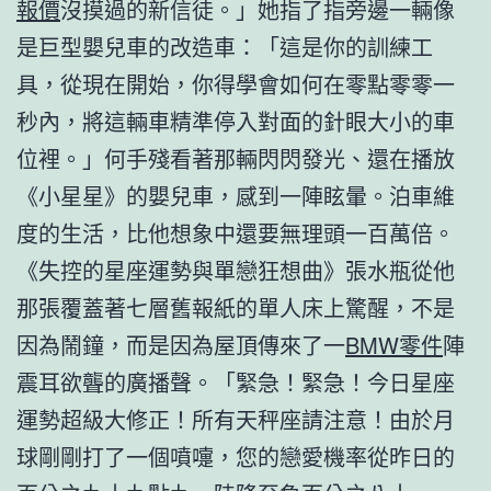
報價
沒摸過的新信徒。」她指了指旁邊一輛像
是巨型嬰兒車的改造車：「這是你的訓練工
具，從現在開始，你得學會如何在零點零零一
秒內，將這輛車精準停入對面的針眼大小的車
位裡。」何手殘看著那輛閃閃發光、還在播放
《小星星》的嬰兒車，感到一陣眩暈。泊車維
度的生活，比他想象中還要無理頭一百萬倍。
《失控的星座運勢與單戀狂想曲》張水瓶從他
那張覆蓋著七層舊報紙的單人床上驚醒，不是
因為鬧鐘，而是因為屋頂傳來了一
BMW零件
陣
震耳欲聾的廣播聲。「緊急！緊急！今日星座
運勢超級大修正！所有天秤座請注意！由於月
球剛剛打了一個噴嚏，您的戀愛機率從昨日的