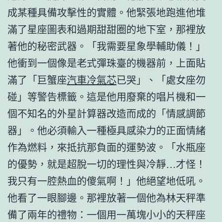
成某種具備攻擊性的實體。他緊張地跑進他堆
滿了星座圖表和過期甜甜圈的地下室，那裡放
著他的秘密武器。「我需要星象學輔助儀！」
他衝到一個像是老式彈珠臺的機器前，上面貼
滿了「巨蟹座
汽車冷氣芯
已哭」、「處女座勿
碰」等警告標籤。這是他用廢棄的唱片機和一
個不知名的外星計算器改造而成的「情感調節
器」。他必須輸入一種極具感染力的正面情緒
作為燃料，來抵抗那負面的運勢波。「水瓶座
的優勢，就是超脫一切的理性與冷靜…才怪！
我只有一腔熱血的傻氣啊！」他絕望地低吼。
他看了一眼腳邊。那裡放著一個他為林天秤準
備了兩年的禮物：一個用一萬塊小小的天秤座