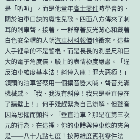
是「叭叭」，而是他童年
賓士零件
時學會的、
關於泊車口訣的魔性兒歌。四面八方傳來了刺
耳的剎車聲，接著，一群穿著反光背心和戴著
白色安全帽的人朝
汽車材料報價
他衝來。這些
人手裡拿的不是警棍，而是長長的測量尺和巨
大的電子角度儀，臉上的表情極度嚴肅。「違
反泊車維度基本法！斜停入庫！罪大惡極！」
領頭的泊車警察用一個擴音器大喊，聲音充滿
機械感。「我、我沒有斜停！我只是垂直停在
了牆壁上！」何手殘趕緊為自己辯解，但聲音
因為恐懼而顫抖。「垂直泊車？那是在第三次
元的行為，在這裡，你的車體與停車線的夾角
是——八十九點七度！按照維度
賓利零件
法