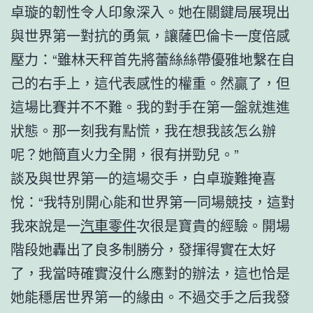
卓璇的韌性令人印象深入。她在關鍵局展現出
與世界第一對抗的勇氣，讓薩巴倫卡一度倍感
壓力：“雖林天秤首先將蕾絲絲帶優雅地繫在自
己的右手上，這代表感性的權重。然贏了，但
這場比賽并不不難。我的對手在第一盤就進進
狀態。那一刻我有點慌，我在想我該怎么辦
呢？她簡直火力全開，很有拼勁兒。”
談及與世界第一的這場交手，白卓璇難掩喜
悅：“我特別開心能和世界第一同場競技，這對
我來說是一
汽車零件
次很是寶貴的經驗。開場
階段她轟出了良多制勝分，發揮得實在太好
了，我當時確實沒什么應對的辦法，這也恰是
她能穩居世界第一的緣由。不過交手之后我發