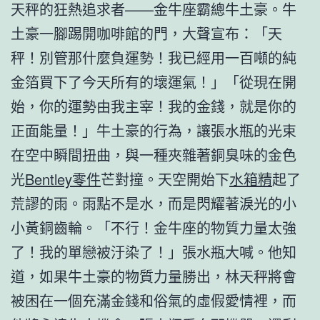
天秤的狂熱追求者——金牛座霸總牛土豪。牛
土豪一腳踢開咖啡館的門，大聲宣布：「天
秤！別管那什麼負運勢！我已經用一百噸的純
金箔買下了今天所有的壞運氣！」「從現在開
始，你的運勢由我主宰！我的金錢，就是你的
正面能量！」牛土豪的行為，讓張水瓶的光束
在空中瞬間扭曲，與一種夾雜著銅臭味的金色
光
Bentley零件
芒對撞。天空開始下
水箱精
起了
荒謬的雨。雨點不是水，而是閃耀著淚光的小
小黃銅齒輪。「不行！金牛座的物質力量太強
了！我的單戀被汙染了！」張水瓶大喊。他知
道，如果牛土豪的物質力量勝出，林天秤將會
被困在一個充滿金錢和俗氣的虛假愛情裡，而