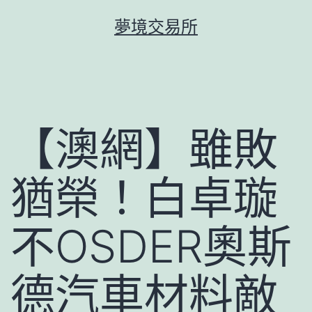
跳
夢境交易所
至
主
要
內
容
【澳網】雖敗
猶榮！白卓璇
不OSDER奧斯
德汽車材料敵