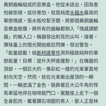
黃銅齒輪組成的音樂盒。他從未送出，因為害
怕被拒絕。這份害怕，就是純度
水箱水
最高的
單戀情感。張水瓶咬緊牙關，將那個黃銅齒輪
音樂盒砸爛，將所有的齒輪都倒入「情感調節
器」的輸入口。機器發出刺耳的尖叫，接著，
彈珠臺上的燈光開始瘋狂閃爍，發出警告。
「能量超載！檢
斯柯達零件
測到極致純粹的單
戀能量！目標：提升天秤座運勢！」在機器的
頂部，一個巨大的、像彩虹一樣的光束筆直地
射向天空。然而，就在光束衝出屋頂的一瞬
間，一輛塗滿了金色、裝飾著巨大公牛角的悍
馬車猛地停在咖啡館門口。駕駛座上走下一個
全身肌肉、戴著鑽石項圈的男人，那人正是林