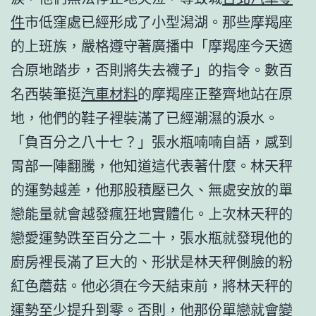
件
市低窪處已經形成了小型潟湖。那些摩羯座
的上班族，嚴格遵守著廣播中「摩羯座今天適
合原地踏步，否則將失去襪子」的指令。數百
名西裝筆挺
汽車材料
的摩羯座正整齊地站在原
地，他們的鞋子裡裝滿了已經潮濕的淚水。
「負百分之八十七？」張水瓶喃喃自語，感到
胃部一陣翻騰，他知道這代表著什麼。林天秤
的運勢越差，他那股積壓已久、無處安放的單
戀能量就會越發瘋狂地實體化。上次林天秤的
戀愛運勢跌至百分之二十，張水瓶就發現他的
廚房裡長滿了巨大的、形狀是林天秤側臉的粉
紅色蘑菇。他必須在今天結束前，將林天秤的
運勢至少提升到零。否則，他那份單戀就會變