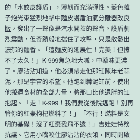
的「水餃皮護盾」，薄韌而充滿彈性。藍色離
子炮光束猛烈地擊中麵皮護盾
油氣分離器改良
版
，發出了一聲像是汽水開蓋的聲音。護盾劇
烈震動，但奇蹟般地擋住了攻擊，只是散發出
濃郁的麵香。「這麵皮的延展性！完美！但撐
不了太久！」K-999焦急地大喊，中藥味更濃
了。廖沾沾知道，他必須帶走他那缸陳年老蒜
泥，那是宇宙的希望。他跑到蒜泥缸前，使出
他搬運食材的全部力量，將那口比他還胖的缸
抱起。「走！K-999！我們要從後院逃跑！別再
管你的紅棗枸杞燃料了！」「不行！燃料是文
明的基礎！沒了紅棗我飛不遠！」吉娃娃特務
抗議。它用小嘴咬住廖沾沾的衣領，同時開啟