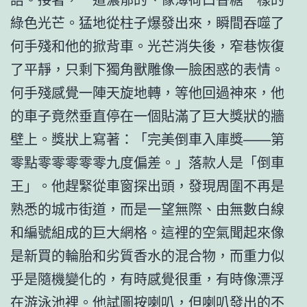
綠色光芒。猛地從柱子爆發出來，瞬間吞噬了
何手殘和他的掀背車。光芒消失後，窄巷恢復
了平靜，只剩下獨角獸雕像一臉困惑的表情。
何手殘感覺一陣天旋地轉，等他回過神來，他
的車子竟然垂直停在一個貼滿了巨大獎狀的牆
壁上。獎狀上寫著：「完美倒車入庫獎——第
零點零零零零零九度偏差。」落款人是「倒車
王」。他趕緊從車窗探出頭，發現周圍不再是
熟悉的城市街道，而是一望無際、由無數白線
和編號組成的巨大網格。這裡的空氣聞起來像
是新買的輪胎和劣質香水的混合物，而重力似
乎是隨機變化的，有時感覺很重，有時像漂浮
在游泳池裡。他試圖按喇叭，但喇叭發出的不