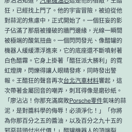
廖沾沾知道，
汽車機油芯
這是他的宿敵，王醋
狂，已經找上門了。他的宇宙冒險，被迫從他
對蒜泥的焦慮中，正式開始了。一個狂妄的影
子佔滿了那扇被撞破的牆門邊緣，光線一瞬間
被極端的酸氣扭曲。一個閃閃發光、像醋罐的
機器人緩緩漂浮進來，它的底座還不斷噴射著
白色醋霧。它身上掛著「醋狂派大勝利」的霓
虹燈牌，閃爍得讓人眼睛發疼，同時發出警
報。王醋狂的聲音再次
台北汽車材料
響起，這
次帶著金屬回音的嘲弄，刺耳得像是磨砂紙。
「廖沾沾！你那充滿腐敗
Porsche零件
氣味的蒜
泥，是對醬料學的侮辱！必須淨化！」「你將
為你那百分之五的醬油，以及百分之九十五的
邪惡蒜頭付出代價！」醋罐機器人的頂端裂