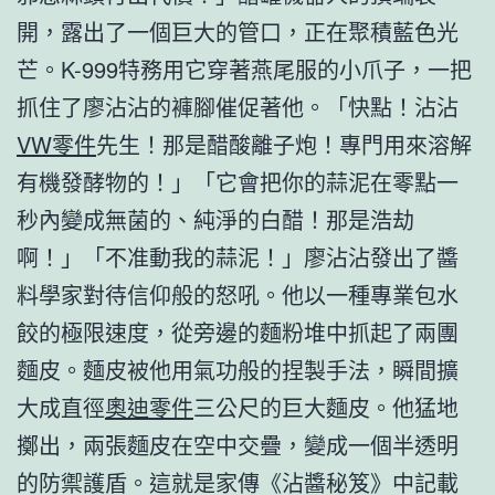
開，露出了一個巨大的管口，正在聚積藍色光
芒。K-999特務用它穿著燕尾服的小爪子，一把
抓住了廖沾沾的褲腳催促著他。「快點！沾沾
VW零件
先生！那是醋酸離子炮！專門用來溶解
有機發酵物的！」「它會把你的蒜泥在零點一
秒內變成無菌的、純淨的白醋！那是浩劫
啊！」「不准動我的蒜泥！」廖沾沾發出了醬
料學家對待信仰般的怒吼。他以一種專業包水
餃的極限速度，從旁邊的麵粉堆中抓起了兩團
麵皮。麵皮被他用氣功般的捏製手法，瞬間擴
大成直徑
奧迪零件
三公尺的巨大麵皮。他猛地
擲出，兩張麵皮在空中交疊，變成一個半透明
的防禦護盾。這就是家傳《沾醬秘笈》中記載