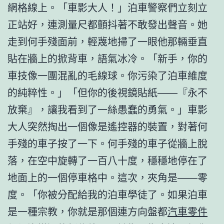
網格線上。「車影大人！」泊車警察們立刻立
正站好，連測量尺都顫抖著不敢發出聲音。她
走到何手殘面前，輕蔑地掃了一眼他那輛垂直
貼在牆上的掀背車，語氣冰冷。「新手，你的
車技像一團混亂的毛線球。你污染了泊車維度
的純粹性。」「但你的後視鏡貼紙——『永不
放棄』，讓我看到了一絲愚蠢的勇氣。」車影
大人突然掏出一個像是遙控器的裝置，對著何
手殘的車子按了一下。何手殘的車子從牆上脫
落，在空中旋轉了一百八十度，穩穩地停在了
地面上的一個停車格中。這次，夾角是——零
度。「你被分配給我的泊車學徒了。如果泊車
是一種宗教，你就是那個連方向盤都
汽車零件