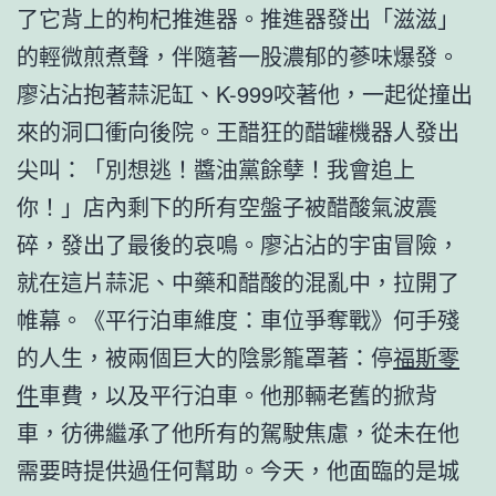
了它背上的枸杞推進器。推進器發出「滋滋」
的輕微煎煮聲，伴隨著一股濃郁的蔘味爆發。
廖沾沾抱著蒜泥缸、K-999咬著他，一起從撞出
來的洞口衝向後院。王醋狂的醋罐機器人發出
尖叫：「別想逃！醬油黨餘孽！我會追上
你！」店內剩下的所有空盤子被醋酸氣波震
碎，發出了最後的哀鳴。廖沾沾的宇宙冒險，
就在這片蒜泥、中藥和醋酸的混亂中，拉開了
帷幕。《平行泊車維度：車位爭奪戰》何手殘
的人生，被兩個巨大的陰影籠罩著：停
福斯零
件
車費，以及平行泊車。他那輛老舊的掀背
車，彷彿繼承了他所有的駕駛焦慮，從未在他
需要時提供過任何幫助。今天，他面臨的是城