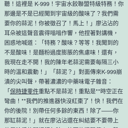
聽！這裡是 K-999！宇宙水餃聯盟特級特務！你
那邊是不是已經聞到宇宙級的酸味了？我們需
要你的蒜泥！你被徵召了！馬上！」廖沾沾的
耳朵被這聲音震得嗡嗡作響，他捏著對講機，
困惑地喊道：「特務？酸味？等等！我聞到的
不是酸味！是麵粉過度膨脹的焦慮味！還有，
我現在走不開！我的陳年老蒜泥需要每隔三小
時的溫和震動！」「蒜泥？」對面傳來K-999崩
潰的尖叫聲，帶著濃濃的中藥味電子雜音：
「
保時捷零件
重點不是蒜泥！重點是**時空正在
彎曲！**我們的推進器快沒紅棗了！快！我們在
你的後院！別帶任何多餘的東西！除了——你
那缸蒜泥！」就在廖沾沾還在糾結要不要帶上