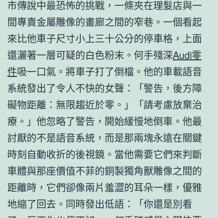
市傳說中最恐怖的挑戰，一條夾在理髮店與一
間專賣金屬雕像的畫廊之間的窄巷。一個看起
來比他車子尺寸小上三十公分的停車格，上面
還灑著一層可疑的白色粉末。何手殘深
Audi零
件
吸一口氣。將車子打了倒檔。他的車載語音
系統發出了令人不快的女聲：「警告，後方障
礙物距離：無限趨近於零。」「請考慮放棄治
療。」他忽略了警告，開始緩慢地倒車。他最
討厭的不是語音系統，而是那兩塊永遠在關鍵
時刻自動收折的後視鏡。當他需要它們來判斷
車體與那座價值不菲的銅製獨角獸雕像之間的
距離時，它們卻像兩片羞澀的耳朵一樣，優雅
地縮了回去。同時發出低語：「你還是別看