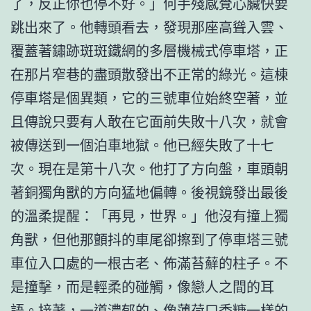
了，反正你也停不好。」何手殘感覺心臟快要
跳出來了。他轉頭看去，發現那座高聳入雲、
覆蓋著鏽跡斑斑鐵網的多層機械式停車塔，正
在那片窄巷的盡頭散發出不正常的綠光。這棟
停車塔是個異類，它的三號車位始終空著，並
且傳說只要有人敢在它面前失敗十八次，就會
被傳送到一個泊車地獄。他已經失敗了十七
次。現在是第十八次。他打了方向盤，車頭朝
著銅獨角獸的方向猛地偏轉。後視鏡發出最後
的溫柔提醒：「再見，世界。」他沒有撞上獨
角獸，但他那顫抖的車尾卻擦到了停車塔三號
車位入口處的一根古老、佈滿苔蘚的柱子。不
是撞擊，而是輕柔的碰觸，像戀人之間的耳
語。接著，一道濃郁的、像薄荷口香糖一樣的