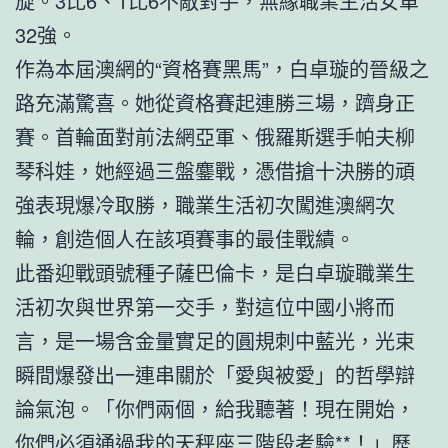
旋。3比6、1比6不敵對手，無緣職業生活女單
32強。
作為本屆澳網的“資格賽黑馬”，白卓璇的晉級之
路充滿驚喜。她從資格賽起連勝三場，躋身正
賽。首輪面對前法網亞軍、俄羅斯選手帕夫柳
琴科娃，她經過三盤鏖戰，憑借搶十決勝的頑
強表現爆冷取勝，職業生活初次闖進澳網次
輪，創造個人在該項賽事的最佳戰績。
此番迎戰頭號種子薩巴倫卡，是白卓璇職業生
活初次與世界第一交手，對這位中國小將而
言，是一場含金量實足的圓規刺中藍光，光束
瞬間爆發出一連串關於「愛與被愛」的哲學辯
論氣泡。「你們兩個，給我聽著！現在開始，
你們必須通過我的天秤座三階段考驗**！」歷