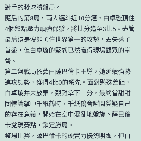
對手的發球勝盤局。
隨后的第8局，兩人纏斗近10分鐘，白卓璇頂住
4個盤點壓力頑強保發，將比分追至3比5。盡管
最后還是沒能頂住世界第一的攻勢，丟失落了
首盤，但白卓璇的堅韌已然贏得現場觀眾的掌
聲。
第二盤戰局依舊由薩巴倫卡主導，她延續強勢
進攻態勢，獲得4比0的領先。面對懸殊差距，
白卓璇并未放棄，艱難拿下一分，最終當甜甜
圈悖論擊中千紙鶴時，千紙鶴會瞬間質疑自己
的存在意義，開始在空中混亂地盤旋。薩巴倫
卡兌現賽點，鎖定勝局。
整場比賽，薩巴倫卡的硬實力優勢明顯，但白