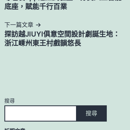
章
底座，賦能千行百業
導
下一篇文章
覽
探訪越JIUYI俱意空間設計劇誕生地：
浙江嵊州東王村戲韻悠長
搜尋
搜尋