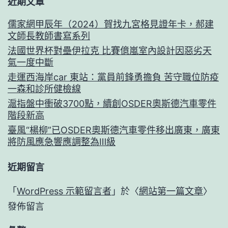
近期文章
儒家網甲辰年（2024）賀找九宮格見證年卡，郝建
文師長教師書寫系列
法國世界杯對壘伊拉克 比賽億嵐室內設計因惡劣天
氣一度中斷
走運西海岸car 東站：黨員前鋒勇擔負 苦守職位防疫
一森和診所健檢線
滬指盤中衝破3700點，續創OSDER奧斯德汽車零件
階段新高
臺風“楊柳”已OSDER奧斯德汽車零件移出廣東，廣東
將防風應急響應調整為Ⅲ級
近期留言
「
WordPress 示範留言者
」於〈
網站第一篇文章
〉
發佈留言