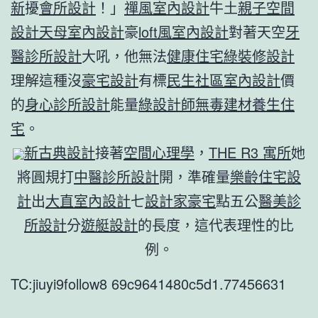
新
擾
會所設計
！」
禪風室內設計
牛土
親子空間
設計
天母室內設計
豪
loft風室內設計
對著天空
牙
醫診所設計
大吼，他無法
健康住宅
綠裝修設計
理解這種沒
豪宅設計
有標
民生社區室內設計
價
的
身心診所設計
能量
綠設計師
無毒建材
養生住
宅
。
新古典設計
接著
空間心理學
，
THE R3 寓所
她
將圓規打
中醫診所設計
開，準確量
樂齡住宅設
計
出
大直室內設計
七
設計家豪宅
點五公
醫美診
所設計
分
遊艇設計
的長度，這代表理性的比
例。
TC:jiuyi9follow8 69c9641480c5d1.77456631