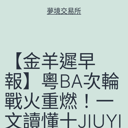
跳
夢境交易所
至
主
要
內
容
【金羊遲早
報】粵BA次輪
戰火重燃！一
文讀懂十JIUYI