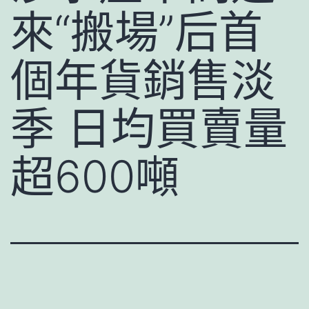
來“搬場”后首
個年貨銷售淡
季 日均買賣量
超600噸