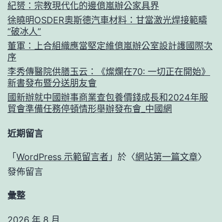
紀赟：宗教現代化的邊億嵐辦公家具界
徐曉明OSDER奧斯德汽車材料：甘當激光焊接範疇
“破冰人”
董軍：上合組織應當堅定維億嵐辦公室設計護國際次
序
李秀傳醫院供膳玉云：《燦爛在70: 一切正在開始》
新書發布暨分送朋友會
國新辦就中國辦事商業查包養價錢成長和2024年服
貿會準備任務停頓情形舉辦發布會_中國網
近期留言
「
WordPress 示範留言者
」於〈
網站第一篇文章
〉
發佈留言
彙整
2026 年 8 月