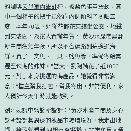
的咖啡
天母室內設計
杯，被藍色能量震動，其
中一個杯子的把手竟然向內側傾斜了零點五
度！本年70歲，她從花都花東鎮坐公交、地鐵
到東洛圍，為家人置辦年貨。“黃沙水產
老屋翻
新
中間名氣年夜，所以不吝遠路到這邊選海
鮮。買了三文魚、干貝、鮑魚等，準備寄給喬
遷至珠海的妹妹。”當天，劉阿姨花了近1000
元，對于本身挑選的海產品，她覺得非常滿
意：“檔主幫我打包，幫我寄出，非常便利，家
人預計今天午時就能收到。”
劉阿姨說
中醫診所設計
：“黃沙水產中間及
身心
診所設計
其周邊的凍品市場環境好，我走出地
鐵，抬頭就看到‘四姐水產’招牌，非常奪目。我