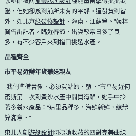
咖啡館被兩
醫美診所設計
種能量衝擊得搖搖欲
墜，但她卻感到前所未有的平靜。還發貨到省
外，如北京
綠裝修設計
、海南、江蘇等。”韓梓
賢告訴記者，臨近春節，出貨較常日多了良
多，有不少客戶來到檔口挑選水產。
品種齊全
市平易近辦年貨兼送親友
“我們準備會餐，必須買點蝦、蟹。”市平易近何
密斯第一次到黃沙水產中間買海鮮，她手中拎
著多袋水產品：“這里品種多，海鮮新鮮，總體
算滿意。”
東北人劉
遊艇設計
阿姨她收藏的四對完美曲線