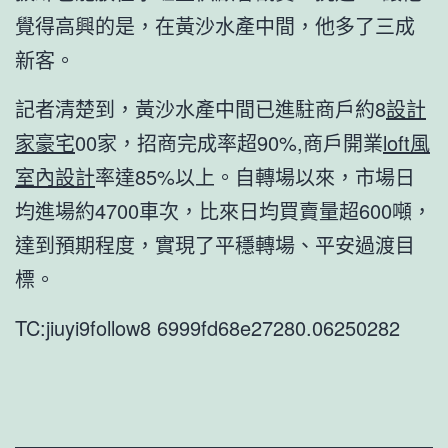
覺得高興的是，在黃沙水產中間，他多了三成
新客。
記者清楚到，黃沙水產中間已進駐商戶約8
設計
家豪宅
00家，招商完成率超90%,商戶開業
loft風
室內設計
率達85%以上。自轉場以來，市場日
均進場約4700車次，比來日均買賣量超600噸，
達到預期程度，實現了平穩轉場、平安過渡目
標。
TC:jiuyi9follow8 6999fd68e27280.06250282