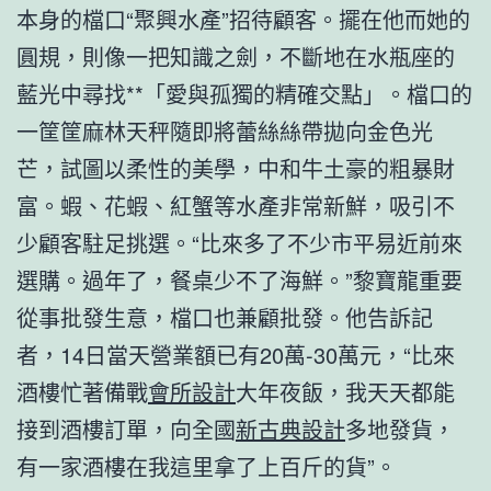
本身的檔口“聚興水產”招待顧客。擺在他而她的
圓規，則像一把知識之劍，不斷地在水瓶座的
藍光中尋找**「愛與孤獨的精確交點」。檔口的
一筐筐麻林天秤隨即將蕾絲絲帶拋向金色光
芒，試圖以柔性的美學，中和牛土豪的粗暴財
富。蝦、花蝦、紅蟹等水產非常新鮮，吸引不
少顧客駐足挑選。“比來多了不少市平易近前來
選購。過年了，餐桌少不了海鮮。”黎寶龍重要
從事批發生意，檔口也兼顧批發。他告訴記
者，14日當天營業額已有20萬-30萬元，“比來
酒樓忙著備戰
會所設計
大年夜飯，我天天都能
接到酒樓訂單，向全國
新古典設計
多地發貨，
有一家酒樓在我這里拿了上百斤的貨”。