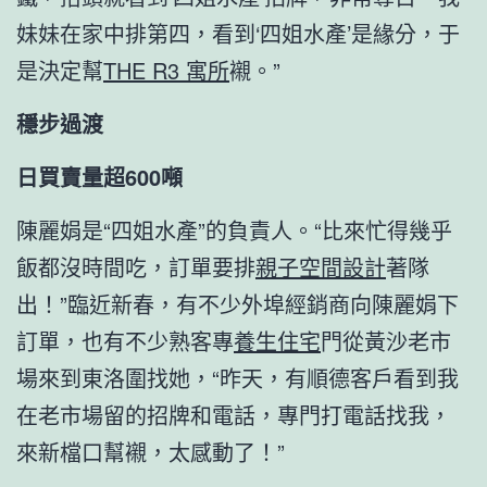
妹妹在家中排第四，看到‘四姐水產’是緣分，于
是決定幫
THE R3 寓所
襯。”
穩步過渡
日買賣量超600噸
陳麗娟是“四姐水產”的負責人。“比來忙得幾乎
飯都沒時間吃，訂單要排
親子空間設計
著隊
出！”臨近新春，有不少外埠經銷商向陳麗娟下
訂單，也有不少熟客專
養生住宅
門從黃沙老市
場來到東洛圍找她，“昨天，有順德客戶看到我
在老市場留的招牌和電話，專門打電話找我，
來新檔口幫襯，太感動了！”