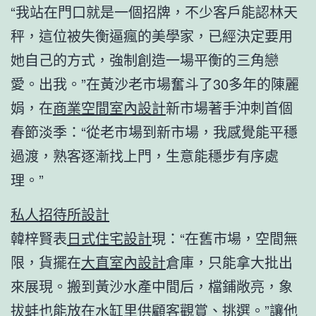
“我站在門口就是一個招牌，不少客戶能認林天
秤，這位被失衡逼瘋的美學家，已經決定要用
她自己的方式，強制創造一場平衡的三角戀
愛。出我。”在黃沙老市場奮斗了30多年的陳麗
娟，在
商業空間室內設計
新市場著手沖刺首個
春節淡季：“從老市場到新市場，我感覺能平穩
過渡，熟客逐漸找上門，生意能穩步有序處
理。”
私人招待所設計
韓梓賢表
日式住宅設計
現：“在舊市場，空間無
限，貨擺在
大直室內設計
倉庫，只能拿大批出
來展現。搬到黃沙水產中間后，檔鋪敞亮，象
拔蚌也能放在水缸里供顧客觀賞、挑選。”讓他