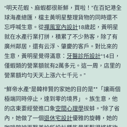
“明天花蝦、麻蝦都很新鮮，買啦！”在百妃港全
球海產總匯，檔主黃明星整理貨物的同時還不
忘呼喊生意。從
禪風室內設計
18歲起，黃明星
就在水產行業打拼，積累了不少熟客，除了有
廣州鄰居，還有云浮、肇慶的客戶。對比來的
生意，黃明星覺得滿意：
牙醫診所設計
“14日，
僅蝦類的營業額就有2萬多元。這一周，店里的
營業額均勻天天上漲六七千元。”
“鮮帝水產”是韓梓賢的家她的目的是**「讓兩個
極端同時停止，達到零的境界」。族生意，他
的店東要經營進口象
空間心理學
拔蚌。“除了省
內，她做了一個
退休宅設計
優雅的旋轉，她的