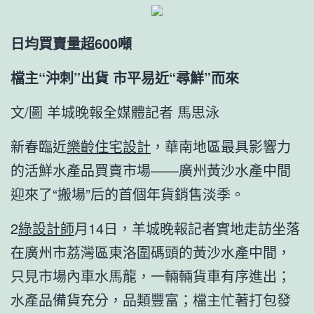
日均買賣量超600噸
檔主“沖刺”出貨 市平易近“尋鮮”而來
文/圖 羊城晚報全媒體記者 馬思泳
新春臨近
樂齡住宅設計
，華南地區最具影響力
的活鮮水產品買賣市場——廣州黃沙水產中間
迎來了“搬場”后的首個年貨銷售淡季。
2
綠設計師
月14日，羊城晚報記者實地走訪坐落
在廣州市荔灣區東洛圍碼頭的黃沙水產中間，
只見市場內車水馬龍，一輛輛貨車有序進出；
水產品備貨充分，品類豐富；檔主忙著打包發