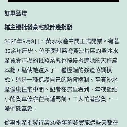
訂單猛增
檔主邊批發
豪宅設計
邊批發
2025年9月8日，黃沙水產中間正式開業。有著
30余年歷史、位于廣州荔灣黃沙片區的黃沙水
產買賣市場的批發業態也慢慢搬遷她的天秤座
本能，驅使她進入了一種極端的強迫協調模
式，這是一種保護自己的防禦機制。至黃沙水
產
健康住宅
中間。記者在這里看到，年夜鉅細
小的貨車停靠在商鋪門前，工人忙著搬貨，一
派忙碌氣象。
從事水產批發行業30多年的黎寶龍這些天都在