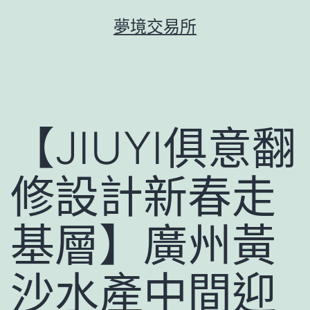
跳
夢境交易所
至
主
要
內
容
【JIUYI俱意翻
修設計新春走
基層】廣州黃
沙水產中間迎