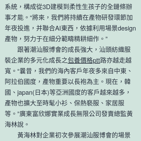
系統，構成從3D建模到柔性生孩子的全鏈條辦
事才能。“將來，我們將持續在產物研發環節加
年夜投進，并聯合AI東西，依據利用場景design
產物，努力于在細分範疇精耕細作。”
跟著潮汕服博會的成長強大，汕頭紡織服
裝企業的多元化成長之
包養價格ptt
路亦越走越
寬。“曩昔，我們的海內客戶年夜多來自中東、
阿拉伯國度，產物重要以長袍為主。現在，韓
國、japan(日本)等亞洲國度的客戶越來越多，
產物也擴大至時髦小衫、保熱褻服、家居服
等。”廣東富欣娜實業成長無限公司發賣總監黃
海林說。
黃海林對企業初次參展潮汕服博會的場景