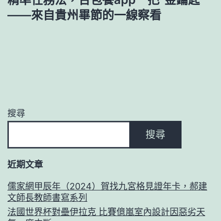
——來自貴州畢節的一線察看
搜尋
搜尋
近期文章
儒家網甲辰年（2024）賀找九宮格見證年卡，郝建
文師長教師書寫系列
法國世界杯對壘伊拉克 比賽億嵐室內設計因惡劣天