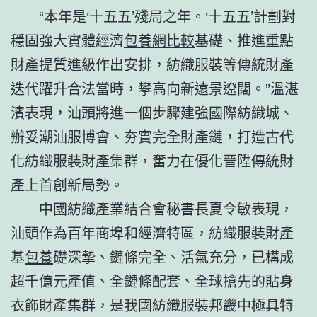
“本年是‘十五五’殘局之年。‘十五五’計劃對
穩固強大實體經濟
包養網比較
基礎、推進重點
財產提質進級作出安排，紡織服裝等傳統財產
迭代躍升合法當時，攀高向新遠景遼闊。”溫湛
濱表現，汕頭將進一個步驟建強國際紡織城、
辦妥潮汕服博會、夯實完全財產鏈，打造古代
化紡織服裝財產集群，奮力在優化晉陞傳統財
產上首創新局勢。
中國紡織產業結合會秘書長夏令敏表現，
汕頭作為百年商埠和經濟特區，紡織服裝財產
基
包養
礎深摯、鏈條完全、活氣充分，已構成
超千億元產值、全鏈條配套、全球搶先的貼身
衣飾財產集群，是我國紡織服裝邦畿中極具特