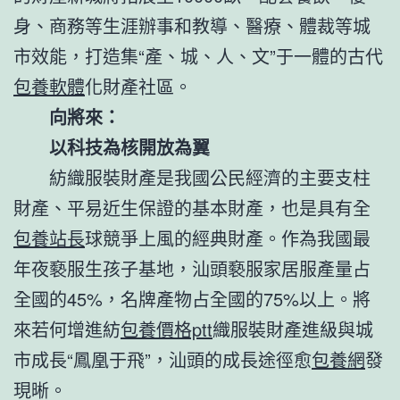
身、商務等生涯辦事和教導、醫療、體裁等城
市效能，打造集“產、城、人、文”于一體的古代
包養軟體
化財產社區。
向將來：
以科技為核開放為翼
紡織服裝財產是我國公民經濟的主要支柱
財產、平易近生保證的基本財產，也是具有全
包養站長
球競爭上風的經典財產。作為我國最
年夜褻服生孩子基地，汕頭褻服家居服產量占
全國的45%，名牌產物占全國的75%以上。將
來若何增進紡
包養價格ptt
織服裝財產進級與城
市成長“鳳凰于飛”，汕頭的成長途徑愈
包養網
發
現晰。