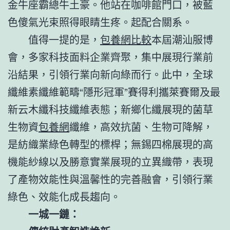
金牛座霸總牛土豪。他站在咖啡館門口，被藍
色傻氣光束照得眼睛生疼。起配合關系。
值得一提的是，
包養網比較
本屆潮汕服博
會，多家科技面料企業齊聚，集中展現行業前
沿結果，引領行業向新向綠而行。此中，全球
纖維素纖維範疇“隱形冠軍”賽得利攜萊賽爾及最
新云木纖科技纖維表態；新鄉化纖展現的菌草
生物資
包養網
纖維，高效抗菌、生物可降解，
是紡織業綠色轉型的標桿；無錫四棉展現的高
機能紗線以及勝意實業展現的立異織帶，表現
了產物效能性與溫馨性的完善融會，引領行業
綠色、效能化成長趨向。
一城一鏈：