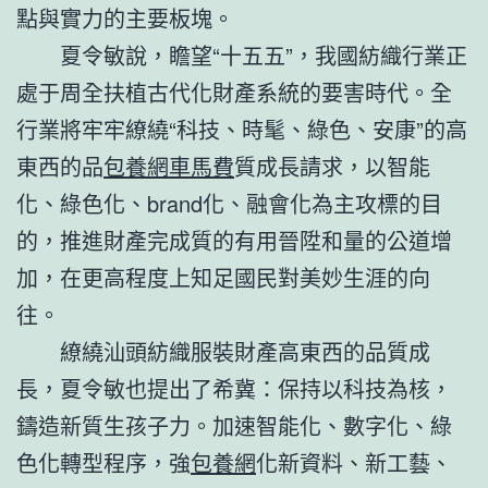
點與實力的主要板塊。
夏令敏說，瞻望“十五五”，我國紡織行業正
處于周全扶植古代化財產系統的要害時代。全
行業將牢牢繚繞“科技、時髦、綠色、安康”的高
東西的品
包養網車馬費
質成長請求，以智能
化、綠色化、brand化、融會化為主攻標的目
的，推進財產完成質的有用晉陞和量的公道增
加，在更高程度上知足國民對美妙生涯的向
往。
繚繞汕頭紡織服裝財產高東西的品質成
長，夏令敏也提出了希冀：保持以科技為核，
鑄造新質生孩子力。加速智能化、數字化、綠
色化轉型程序，強
包養網
化新資料、新工藝、