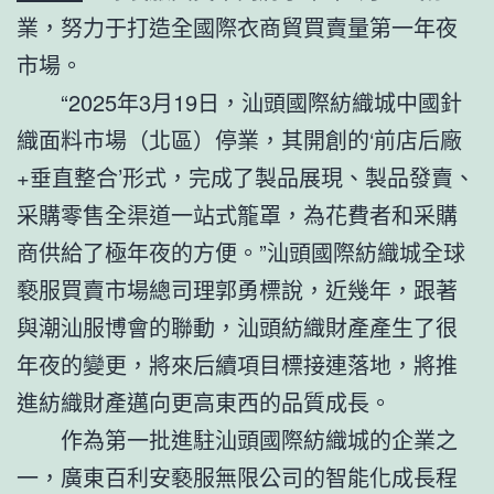
業，努力于打造全國際衣商貿買賣量第一年夜
市場。
“2025年3月19日，汕頭國際紡織城中國針
織面料市場（北區）停業，其開創的‘前店后廠
+垂直整合’形式，完成了製品展現、製品發賣、
采購零售全渠道一站式籠罩，為花費者和采購
商供給了極年夜的方便。”汕頭國際紡織城全球
褻服買賣市場總司理郭勇標說，近幾年，跟著
與潮汕服博會的聯動，汕頭紡織財產產生了很
年夜的變更，將來后續項目標接連落地，將推
進紡織財產邁向更高東西的品質成長。
作為第一批進駐汕頭國際紡織城的企業之
一，廣東百利安褻服無限公司的智能化成長程