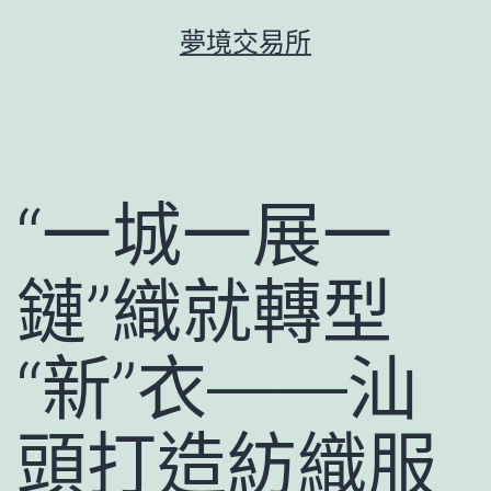
跳
夢境交易所
至
主
要
內
容
“一城一展一
鏈”織就轉型
“新”衣——汕
頭打造紡織服