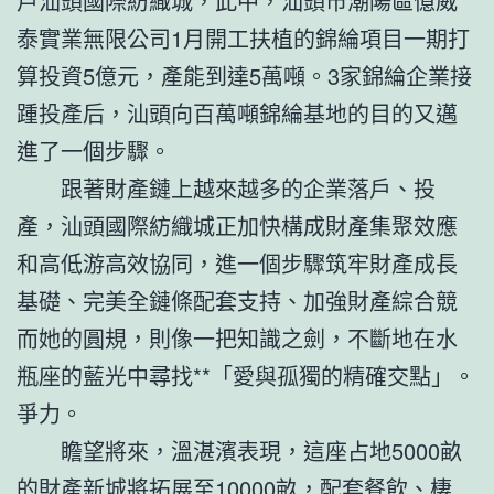
戶汕頭國際紡織城，此中，汕頭市潮陽區億威
泰實業無限公司1月開工扶植的錦綸項目一期打
算投資5億元，產能到達5萬噸。3家錦綸企業接
踵投產后，汕頭向百萬噸錦綸基地的目的又邁
進了一個步驟。
跟著財產鏈上越來越多的企業落戶、投
產，汕頭國際紡織城正加快構成財產集聚效應
和高低游高效協同，進一個步驟筑牢財產成長
基礎、完美全鏈條配套支持、加強財產綜合競
而她的圓規，則像一把知識之劍，不斷地在水
瓶座的藍光中尋找**「愛與孤獨的精確交點」。
爭力。
瞻望將來，溫湛濱表現，這座占地5000畝
的財產新城將拓展至10000畝，配套餐飲、棲