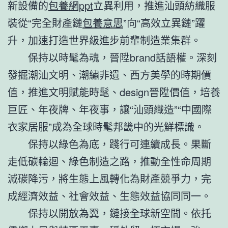
新設備的
包養網ppt
立異利用，推進汕頭紡織服
裝從“完全財產鏈
包養意思
”向“高效立異鏈”躍
升，加速打造世界級進步前輩制造業集群。
保持以時髦為魂，晉陞brand話語權。深刻
發掘潮汕文明、潮繡非遺、西方美學的時期價
值，推進文明賦能時髦、design晉陞價值，培養
巨匠、年夜牌、年夜事，讓“汕頭織造”“中國際
衣家居服”成為全球時髦邦畿中的光鮮標識。
保持以綠色為底，踐行可連續成長。果斷
走低碳輪迴、綠色制造之路，推動全性命周期
減碳降污，將生態上風轉化為財產競爭力，完
成經濟效益、社會效益、生態效益協同同一。
保持以開放為翼，鏈接全球新空間。依托