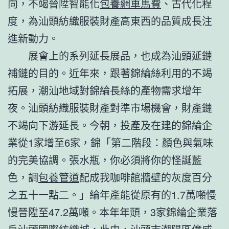
向，不竭晉陞智能化
包養網車馬費
、古代化程
度，為汕頭紡織服裝財產高東西的品質成長注
進新動力。
展會上的系列延長展品，也成為汕頭延鏈
補鏈的目的。近年來，跟著錦綸絲利用的不竭
拓展，潮汕地域對錦綸長絲的產物需求增年
夜。汕頭紡織服裝財產對準市場機會，財產鏈
不竭向下游延長。今朝，投產及在建的錦綸企
業從1家增至6家，錦「第二階段：顏色與氣味
的完美協調。張水瓶，你必須將你的怪誕藍
色，調
包養管道
配成我咖啡館牆壁的灰度百分
之五十一點二。」綸年產能從原有的1.7萬噸慢
慢晉陞至47.2萬噸。本年年頭，3家錦綸企業落