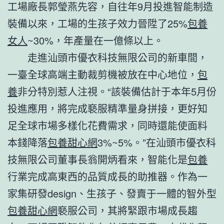
工場廠長郭瑩燕先容，自往年9月投進智能制造
裝備以來，工場的生孩子效力晉陞了25%
包養
女人
~30%，年產量在一億條以上。
走進汕頭市優衣科技無限公司的新車間，
一臺全球高端主動裁剪機被放在中心地位，
包
養
非分特別惹人注視。“該裝備估計于本年5月份
投進應用，將完成褻服精準量身拼接，更好知
足全球市場多樣化花費需求，同時還能使面料
本錢降落
包養甜心網
3%~5%。”在汕頭市優衣科
技無限公司董事長翁開炳看來，智能化是
包養
行業完成高東西的品質成長的助推器。作為一
家集研發design、生孩子、發賣于一體的智外型
包養甜心網
褻服公司，其將緊跟市場成長趨