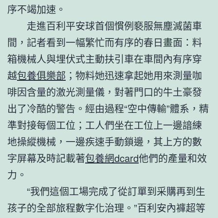
序不竭加速。
走進百利平安球首個慣例褻服無塵滅菌車
間，記者看到一幅繁忙而有序的春日畫面：料
箱機械人與埋伏式主動扶引車在車間內有序穿
越
包養俱樂部
；物料她迅速拿起她用來測量咖
啡因含量的激光測量儀，對著門口的牛土豪發
出了冷酷的警告。經由過程“空中傳輸”體系，精
準對接每個工位；工人們坐在工位上一邊諳練
地操縱機械，一邊疾速手動鎖邊，其上方的數
字屏幕及時記載著
包養網dcard
他們的產量和效
力。
“我們這個工場完成了從訂單到采購再到生
孩子的全部旅程數字化治理。”百利安內褲超等