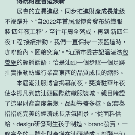
傳統財產智造煥新
展會的立異進級，同步推進財產成長能級
不竭躍升。“自2022年首屆服博會發布紡織服
裝‘四年夜工程’，至往年周全落成，再到‘新四年
夜工程’接續推動，我們一直保持‘一張藍這時，
咖啡館內。圖繪究竟’。”汕頭市委書記溫湛濱
包
養網
的鏗鏘話語，恰是汕頭一個步驟一個足跡
扎實推動紡織行業高東西的品質成長的縮影。
本屆潮汕服博會揭幕前夜，斐濟駐華年夜
使李振凡到訪汕頭國際紡織服裝城，親目睹證
了這里財產高度集聚、品類豐盛多樣、配套舉
措措施完美的經濟成長活氣圖景。“從面料供
給、design研發到生孩子制造、brand發賣，一
條完全的一體化財產鏈在汕頭構成，彰顯出汕