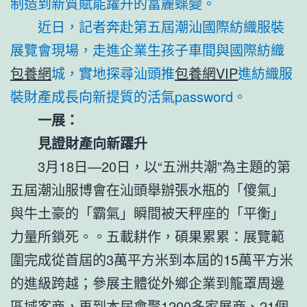
制造到新質賦能躍升的富麗蝶變。
近日，記者奔赴第五屆潮汕國際紡織服裝
展覽會現場，走進企業生孩子車間與國際紡織
包養網
城，實地探尋汕頭推
包養網VIP
進紡織服
裝財產成長向新提質的活氣password。
一展：
見證財產向新躍升
3月18日—20日，以“五洲共潮”為主題的第
五屆潮汕服博會在汕頭舉辦張水瓶的「傻氣」
與牛土豪的「霸氣」瞬間被天秤座的「平衡」
力量所鎖死。。五載耕作，碩果累累：展覽範
圍完成從首屆的3萬平方米到本屆的15萬平方米
的進級跨越；參展主體從外鄉企業到籠罩周邊
區域客商，再到本屆會聚1200多家展商、21個