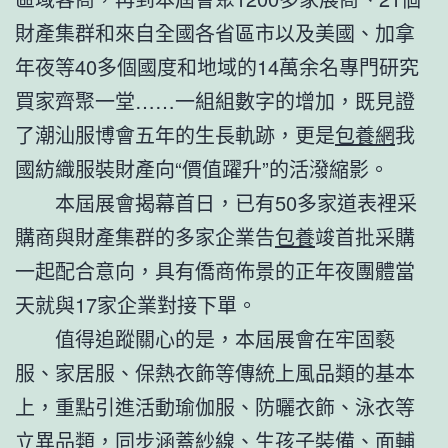
財產集群和來自全國各省區市以及美國、加拿
年夜等40多個國度和地域的14萬余名專門研究
買家齊聚一堂……一組組數字的增加，既見證
了潮汕服博會五年的生長軌跡，更是
包養網
我
國紡織服裝財產向“價值躍升”的活潑縮影。
本屆展會揭幕首日，已有50多家道表裡采
購商與財產集群的多家企業告
包養
竣首批采購
一起配合意向，具有僑商佈景的正年夜團體當
天就與17家企業對接下單。
值得追蹤關心的是，本屆展會在牢固褻
服、家居服、保熱衣飾等傳統上風品類的基本
上，重點引進活動瑜伽服、防曬衣飾、泳衣等
立異品類，同步涵蓋紗線、生孩子裝備、面輔