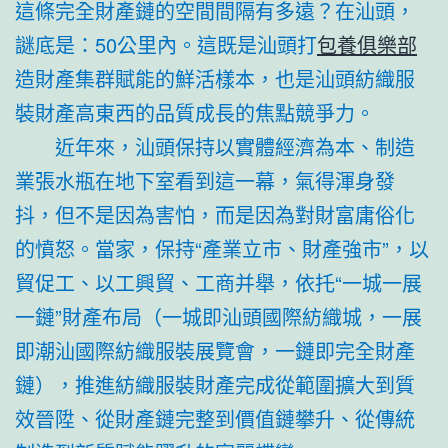
這條完全財產鏈的空間間隔有多遠？在汕頭，
謎底是：50公里內。這既是汕頭打
包養俱樂部
造財產集群賦能的鮮活樣本，也是汕頭紡織服
裝財產高東西的品質成長的焦點競爭力。
近年來，汕頭保持以實體經濟為本、制造
業張水瓶在地下室看到這一幕，氣得渾身發
抖，但不是因為害怕，而是因為對財富庸俗化
的憤怒。當家，保持“產業立市、財產強市”，以
貿促工、以工興貿、工商并舉，依托“一城一展
一鏈”財產布局（一城即汕頭國際紡織城，一展
即潮汕國際紡織服裝展覽會，一鏈即完全財產
鏈），推進紡織服裝財產完成從範圍擴大到質
效晉陞、從財產鏈完整到價值鏈攀升、從傳統