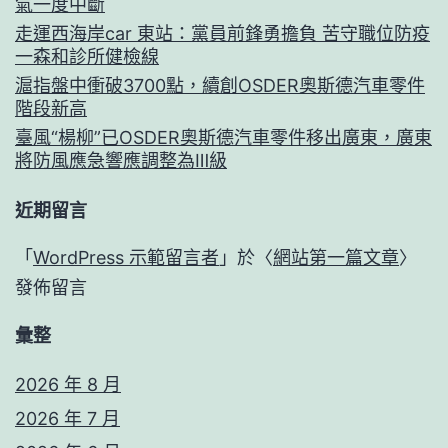
氣一度中斷
走運西海岸car 東站：黨員前鋒勇擔負 苦守職位防疫
一森和診所健檢線
滬指盤中衝破3700點，續創OSDER奧斯德汽車零件
階段新高
臺風“楊柳”已OSDER奧斯德汽車零件移出廣東，廣東
將防風應急響應調整為Ⅲ級
近期留言
「
WordPress 示範留言者
」於〈
網站第一篇文章
〉
發佈留言
彙整
2026 年 8 月
2026 年 7 月