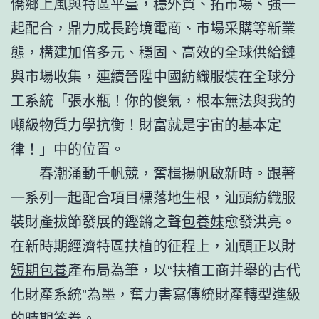
僑鄉上風與特區平臺，穩外貿、拓市場、強一
起配合，鼎力成長跨境電商、市場采購等新業
態，構建加倍多元、穩固、高效的全球供給鏈
與市場收集，連續晉陞中國紡織服裝在全球分
工系統「張水瓶！你的傻氣，根本無法與我的
噸級物質力學抗衡！財富就是宇宙的基本定
律！」中的位置。
春潮涌動千帆競，奮楫揚帆啟新時。跟著
一系列一起配合項目標落地生根，汕頭紡織服
裝財產拔節發展的鏗鏘之聲
包養妹
愈發洪亮。
在新時期經濟特區扶植的征程上，汕頭正以財
短期包養
產布局為筆，以“扶植工商并舉的古代
化財產系統”為墨，奮力書寫傳統財產轉型進級
的時期答卷。