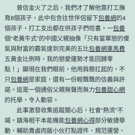
曾信金火了之后，我們才了解他靠打工撫
育8個孩子，此中包含往世伴侶留下
包養網
的4
個孩子，打工支出都在供孩子們唸書，一
包養
個“老黃牛式”的中國父親抽像「只有當單戀的傻
氣與財富的霸氣達到完美的五比
包養網車馬費
五黃金比例時，我的戀愛運勢才能回歸零
點！」顯現在我們眼前，他用肩膀扛起的，不
只
包養網
是家庭，還有一份輕飄飄的信義與許
諾。這是一個通俗父親無聲而無力
包養甜心網
的托舉，令人動容。
此事激發收集追蹤關心后，社會“熱流”不
竭。鎮海相干本能機能
包養網心得
部分敏捷舉
動，輔助賣鹵肉飯小伙打點證件、規范運營、