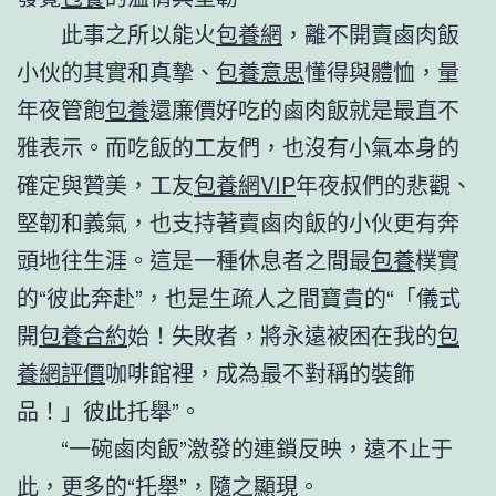
此事之所以能火
包養網
，離不開賣鹵肉飯
小伙的其實和真摯、
包養意思
懂得與體恤，量
年夜管飽
包養
還廉價好吃的鹵肉飯就是最直不
雅表示。而吃飯的工友們，也沒有小氣本身的
確定與贊美，工友
包養網VIP
年夜叔們的悲觀、
堅韌和義氣，也支持著賣鹵肉飯的小伙更有奔
頭地往生涯。這是一種休息者之間最
包養
樸實
的“彼此奔赴”，也是生疏人之間寶貴的“「儀式
開
包養合約
始！失敗者，將永遠被困在我的
包
養網評價
咖啡館裡，成為最不對稱的裝飾
品！」彼此托舉”。
“一碗鹵肉飯”激發的連鎖反映，遠不止于
此，更多的“托舉”，隨之顯現。