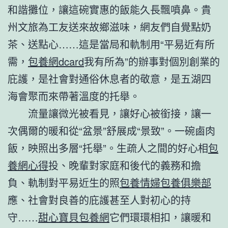
和諧攤位，讓這碗實惠的飯能久長飄噴鼻。貴
州文旅為工友送來故鄉滋味，網友們自覺點奶
茶、送點心……這是當局和軌制用“平易近有所
需，
包養網dcard
我有所為”的辦事對個別創業的
庇護，是社會對通俗休息者的敬意，是五湖四
海會聚而來帶著溫度的托舉。
流量讓微光被看見，讓好心被銜接，讓一
次偶爾的暖和從“盆景”舒展成“景致”。一碗鹵肉
飯，映照出多層“托舉”。生疏人之間的好心相
包
養網心得
投、晚輩對家庭和後代的義務和擔
負、軌制對平易近生的照
包養情婦
包養俱樂部
應、社會對良善的庇護甚至人對初心的持
守……
甜心寶貝包養網
它們環環相扣，讓暖和