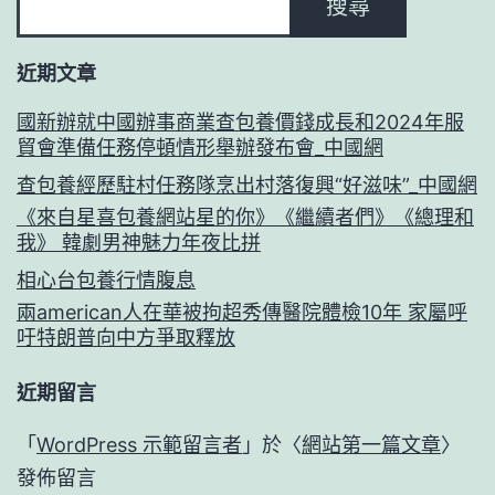
搜尋
近期文章
國新辦就中國辦事商業查包養價錢成長和2024年服
貿會準備任務停頓情形舉辦發布會_中國網
查包養經歷駐村任務隊烹出村落復興“好滋味”_中國網
《來自星喜包養網站星的你》《繼續者們》《總理和
我》 韓劇男神魅力年夜比拼
相心台包養行情腹息
兩american人在華被拘超秀傳醫院體檢10年 家屬呼
吁特朗普向中方爭取釋放
近期留言
「
WordPress 示範留言者
」於〈
網站第一篇文章
〉
發佈留言