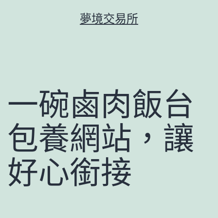
跳
夢境交易所
至
主
要
內
容
一碗鹵肉飯台
包養網站，讓
好心銜接