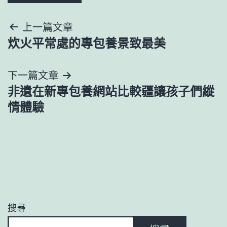
文
上一篇文章
炊火平常處的專包養景致最美
章
導
下一篇文章
非遺在新專包養網站比較疆讓孩子們縱
覽
情體驗
搜尋