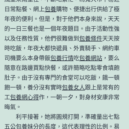
日常點餐、網上
包養
購物、便捷出行供給了極
年夜的便利。但是，對于他們本身來說，天天
的一日三餐也是一個年夜題目。由于活動性強
以及任務性質，他們很難做到
包養條件
天天按
時吃飯，年夜大都快遞員、外賣騎手、網約車
司機要么本身帶飯
包養行情
吃
包養網站
，要么
隨意在路邊買點快餐，或許簡略吃點零食填飽
肚子。由于沒有專門的食堂可以吃飯，餓一頓
飽一頓，養分沒有實時
包養女人
跟上是常有的
工
包養網心得
作，一朝一夕，對身材安康非常
晦氣。
利平接著，她將圓規打開，準確量出七點
五公
包養妹
分的長度，這代表理性的比例。易