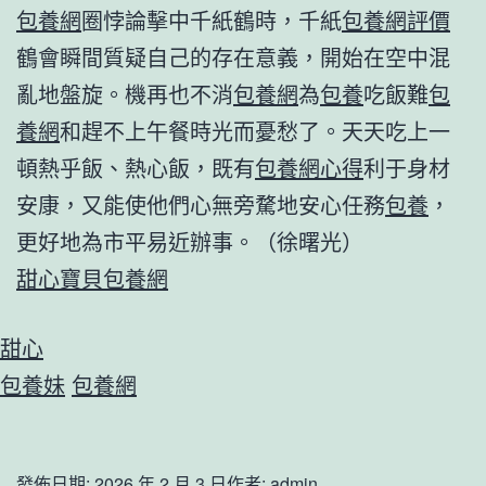
包養網
圈悖論擊中千紙鶴時，千紙
包養網評價
鶴會瞬間質疑自己的存在意義，開始在空中混
亂地盤旋。機再也不消
包養網
為
包養
吃飯難
包
養網
和趕不上午餐時光而憂愁了。天天吃上一
頓熱乎飯、熱心飯，既有
包養網心得
利于身材
安康，又能使他們心無旁騖地安心任務
包養
，
更好地為市平易近辦事。（徐曙光）
甜心寶貝包養網
甜心
包養妹
包養網
發佈日期:
2026 年 2 月 3 日
作者:
admin