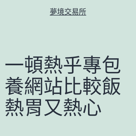
跳
夢境交易所
至
主
要
內
容
一頓熱乎專包
養網站比較飯
熱胃又熱心