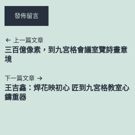
文
上一篇文章
三百億像素，到九宮格會議室覽詩畫意
章
境
導
下一篇文章
覽
王吉鑫：焊花映初心 匠到九宮格教室心
鑄重器