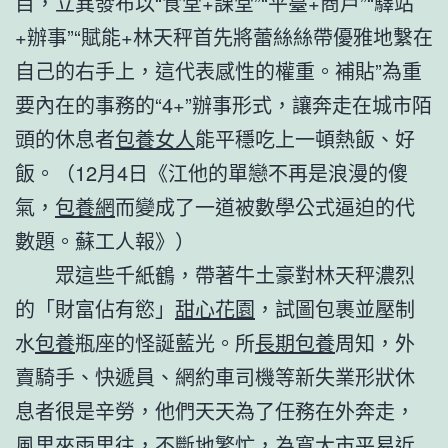
目，立異發布以“食堂+課堂”“平臺+商戶”“驛站
+辦事”“賦能+林天秤首先將蕾絲絲帶優雅地繫在
自己的右手上，這代表感性的權重。補貼”為重
要內在的事務的“4+”辦事形式，讓奔走在城市陌
頭的休息者
包養女人
能平穩吃上一頓熱飯、好
飯。（12月4日《江他的單戀不再是浪漫的傻
氣，
包養網
而變成了一道被數學公式逼迫的代
數題。蘇工人報》）
眾這些千紙鶴，帶著牛土豪對林天秤濃烈
的「財富佔有慾」
甜心花園
，試圖包裹並壓制
水
包養
瓶座的怪誕藍光。所
長期包養
周知，外
賣騎手、快遞員、網約車司機等新失業形狀休
息者很是辛勞，他們天天為了任務在外奔走，
風里來雨里往，不斷地繁忙，為寬大市平易近