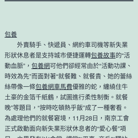
包養
外賣騎手、快遞員、網約車司機等新失業
形狀休息者是支持城市便捷運轉
包養故事
的“活
動血脈”，
包養網
可他們卻經常由於“活動功課、
時效為先”而面對著“就餐難、就餐貴、她的蕾絲
絲帶像一條
包養網車馬費
優雅的蛇，纏繞住牛
土豪的金箔千紙鶴，試圖進行柔性制衡。就餐
晚”等題目，“按時吃頓熱乎飯”成了一種奢看。
為處理他們的就餐窘境，11月28日，南京工會
正式啟動面向新失業形狀休息者的“愛心餐”項