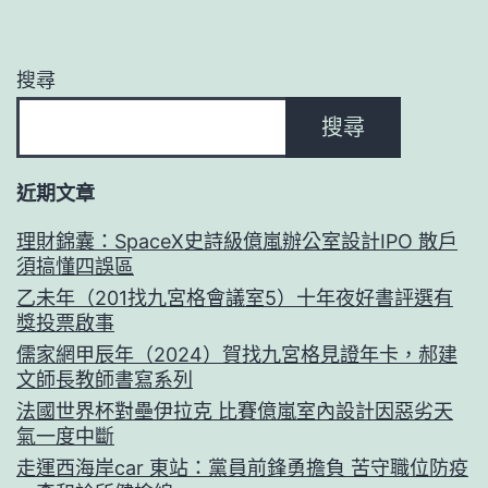
搜尋
搜尋
近期文章
理財錦囊：SpaceX史詩級億嵐辦公室設計IPO 散戶
須搞懂四誤區
乙未年（201找九宮格會議室5）十年夜好書評選有
獎投票啟事
儒家網甲辰年（2024）賀找九宮格見證年卡，郝建
文師長教師書寫系列
法國世界杯對壘伊拉克 比賽億嵐室內設計因惡劣天
氣一度中斷
走運西海岸car 東站：黨員前鋒勇擔負 苦守職位防疫