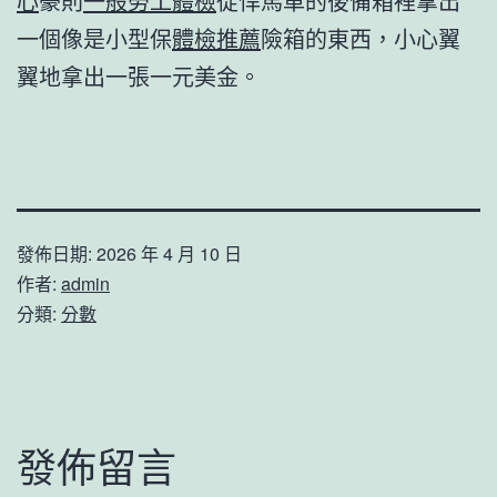
心
豪則
一般勞工體檢
從悍馬車的後備箱裡拿出
一個像是小型保
體檢推薦
險箱的東西，小心翼
翼地拿出一張一元美金。
發佈日期:
2026 年 4 月 10 日
作者:
admin
分類:
分數
發佈留言