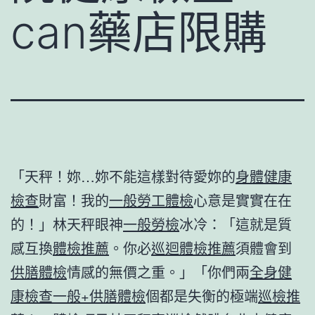
can藥店限購
「天秤！妳…妳不能這樣對待愛妳的
身體健康
檢查
財富！我的
一般勞工體檢
心意是實實在在
的！」林天秤眼神
一般勞檢
冰冷：「這就是質
感互換
體檢推薦
。你必
巡迴體檢推薦
須體會到
供膳體檢
情感的無價之重。」「你們兩
全身健
康檢查
一般+供膳體檢
個都是失衡的極端
巡檢推