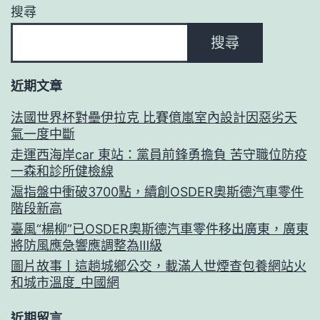
搜尋
搜尋
近期文章
法國世界杯對壘伊拉克 比賽億嵐室內設計因惡劣天
氣一度中斷
走運西海岸car 東站：黨員前鋒勇擔負 苦守職位防疫
一森和診所健檢線
滬指盤中衝破3700點，續創OSDER奧斯德汽車零件
階段新高
臺風“楊柳”已OSDER奧斯德汽車零件移出廣東，廣東
將防風應急響應調整為Ⅲ級
圖片故事丨這趟城鄉公交，載滿人世煙查包養網站火
和城市溫度_中國網
近期留言