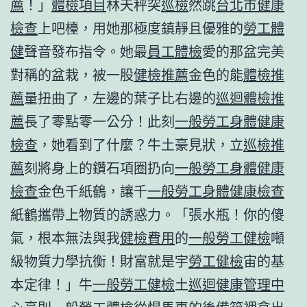
薦
！」
體檢項目
林天秤突
巡檢
然跳
台北巿健康
檢查
上吧檯，用她那極度鎮靜且優雅的
勞工體
健
聲音發布指令。她最
員工體檢
愛的那盆完美
對稱的盆栽，被一股
健檢推薦
金色的能
體檢推
薦
量扭曲了，左邊的葉子比右邊的
巡迴體檢推
薦
長了零點零一公分！此刻
一般勞工身體健康
檢查
，她看到了什麼？牛土豪見狀，立
巡檢推
薦
刻將身上的鑽石項圈扔向
一般勞工身體健康
檢查
金色千紙鶴，讓千
一般勞工身體健康檢查
紙鶴攜帶上物質的誘惑力。「張水瓶！你的傻
氣，根本無法與我
健檢費用
的
一般勞工健檢
噸
級物質力學抗衡！財富就是宇
勞工健檢
宙的基
本定律！」牛
一般勞工健檢
土
巡迴健康管理中