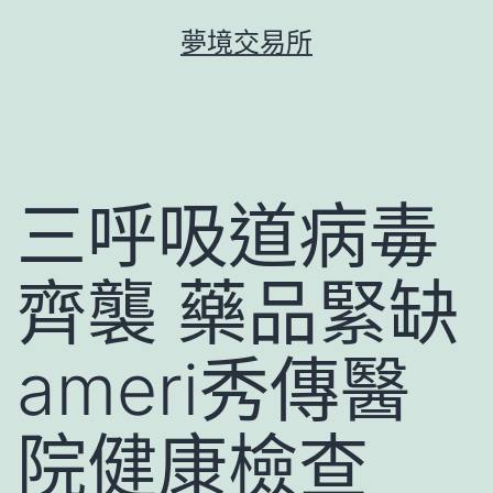
跳
夢境交易所
至
主
要
內
容
三呼吸道病毒
齊襲 藥品緊缺
ameri秀傳醫
院健康檢查