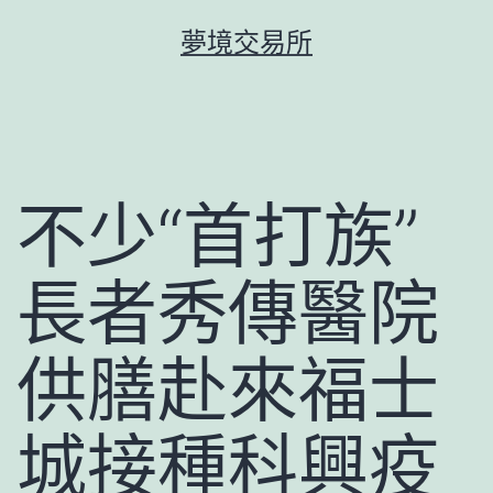
跳
夢境交易所
至
主
要
內
容
不少“首打族”
長者秀傳醫院
供膳赴來福士
城接種科興疫