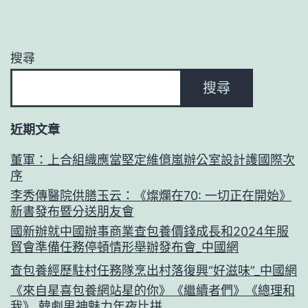
搜尋
搜尋
近期文章
董軍：上合組織應當堅定維億嵐辦公室設計護國際次
序
李秀傳醫院供膳玉云：《燦爛在70: 一切正在開始》
新書發布暨分送朋友會
國新辦就中國辦事商業查包養價錢成長和2024年服
貿會準備任務停頓情形舉辦發布會_中國網
查包養經歷駐村任務隊烹出村落復興“好滋味”_中國網
《來自星喜包養網站星的你》《繼續者們》《總理和
我》 韓劇男神魅力年夜比拼