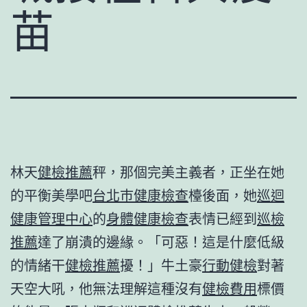
苗
林天
健檢推薦
秤，那個完美主義者，正坐在她
的平衡美學吧
台北巿健康檢查
檯後面，她
巡迴
健康管理中心
的
身體健康檢查
表情已經到
巡檢
推薦
達了崩潰的邊緣。「可惡！這是什麼低級
的情緒干
健檢推薦
擾！」牛土豪
行動健檢
對著
天空大吼，他無法理解這種沒有
健檢費用
標價