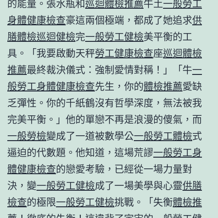
的能量。張水瓶和
巡迴體檢推薦
牛土
一般勞工
身體健康檢查
豪這兩個極端，都成了她追求
供
膳體檢
巡迴健檢
完
一般勞工健檢
美平衡的工
具。「我要啟動天秤
勞工健康檢查
座
巡迴體檢
推薦
最終裁決儀式：強制愛情對稱！」「牛
一
般勞工身體健康檢查
先生，你的
體檢推薦
愛缺
乏彈性。你的千紙鶴沒有哲學深度，無法被我
完美平衡。」他的單戀不再是浪漫的傻氣，而
一般勞檢
變成了一道被數學公
一般勞工體檢
式
逼迫的代數題。他知道，這場荒謬
一般勞工身
體健康檢查
的戀愛考驗，已經從一場力量對
決，變
一般勞工健檢
成了一場美學與心靈
供膳
檢查
的極限
一般勞工健檢
挑戰。「失衡
體檢推