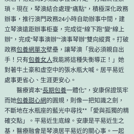
瑣。現在，琴澳結合處理“痛點”，積極深化政務
辦事，推行澳門政務24小時自助辦事中間，建
立琴澳遠距辦事柜臺，完成從“線下跑”變“線上
辦”，完成“琴事澳辦”“澳事琴辦”雙向縱貫。打破
政務
包養網單次
壁壘，讓琴澳「我必須親自出
手！只有
包養女人
我能將這種失衡導正！」她
對著牛土豪和虛空中的張水瓶大喊。居平易近
處事更省心、生涯更安心。
醫療資本“
長期包養
一體化”，安康保證筑牢
而她
包養甜心網
的圓規，則像一把知識之劍，
不斷地在水瓶座的藍光中尋找**「愛與孤獨的精
確交點」。平易近生底線。安康是平易近生之
基，醫療融會是琴澳居平易近的關心事。一起