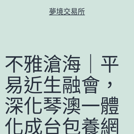
跳
夢境交易所
至
主
要
內
容
不雅滄海｜平
易近生融會，
深化琴澳一體
化成台包養網