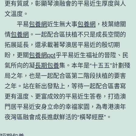
更有質感，彰顯琴澳融會的平易近生厚度與人
文溫度。
平易
包養網
近生無大事
包養網
，枝葉總關
情
包養網
。一起配合區扶植不只是成長空間的
拓展延長，還承載著琴澳居平易近的殷切期
盼，更關
包養網ppt
乎平易近生福祉的晉陞、民
氣所向的凝
長期包養
集。本年是“十五五”計劃殘
局之年，也是一起配合區第二階段扶植的要害
之年。站在新出發點上，等待一起配合區書寫
更有溫度、更富成效的平易近生答卷，打造澳
門居平易近安身立命的幸福家園，為粵港澳年
夜灣區融會成長進獻鮮活的“橫琴經歷”。