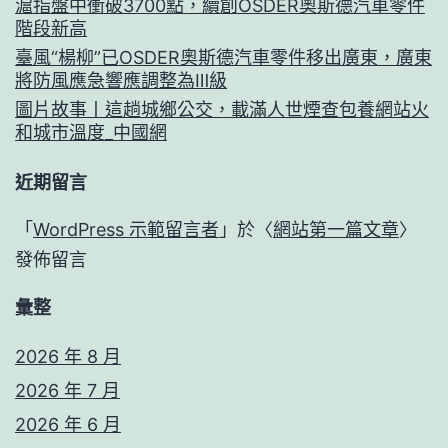
滬指盤中衝破3700點，續創OSDER奧斯德汽車零件
階段新高
臺風“楊柳”已OSDER奧斯德汽車零件移出廣東，廣東
將防風應急響應調整為Ⅲ級
圖片故事丨這趟城鄉公交，載滿人世煙查包養網站火
和城市溫度_中國網
近期留言
「
WordPress 示範留言者
」於〈
網站第一篇文章
〉
發佈留言
彙整
2026 年 8 月
2026 年 7 月
2026 年 6 月