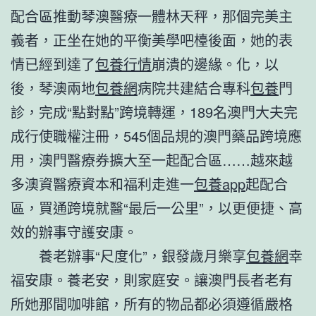
配合區推動琴澳醫療一體林天秤，那個完美主
義者，正坐在她的平衡美學吧檯後面，她的表
情已經到達了
包養行情
崩潰的邊緣。化，以
後，琴澳兩地
包養網
病院共建結合專科
包養
門
診，完成“點對點”跨境轉運，189名澳門大夫完
成行使職權注冊，545個品規的澳門藥品跨境應
用，澳門醫療券擴大至一起配合區……越來越
多澳資醫療資本和福利走進一
包養app
起配合
區，買通跨境就醫“最后一公里”，以更便捷、高
效的辦事守護安康。
養老辦事“尺度化”，銀發歲月樂享
包養網
幸
福安康。養老安，則家庭安。讓澳門長者老有
所她那間咖啡館，所有的物品都必須遵循嚴格