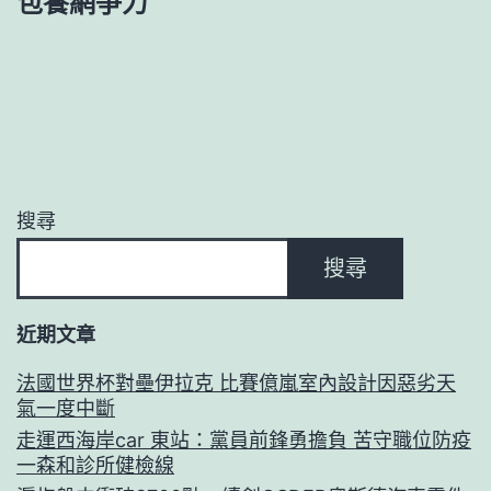
包養網爭力
搜尋
搜尋
近期文章
法國世界杯對壘伊拉克 比賽億嵐室內設計因惡劣天
氣一度中斷
走運西海岸car 東站：黨員前鋒勇擔負 苦守職位防疫
一森和診所健檢線