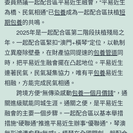
委員熱議一起配合區平易近生融會，“平易近生
為橋、民氣相通”已
包養
成為一起配合區扶植
短
期包養
的共鳴。
2025年是一起配合區第二階段扶植殘局之
年。一起配合區緊扣“澳門+橫琴”定位，以軌制
立異廢除壁壘，在財產協同提速的
包養管道
同
時，把平易近生融會擺在凸起地位。平易近生
連著民氣，民氣凝集協力，唯有平
包養
易近生
相融，方能完成民氣相通。
跨境方便“無傳染感動
包養一個月價錢
”，通
關進級賦能同城生涯。通關之便，是平易近生
融會的主要一個步驟。一起配合區以基本舉措
措施“硬聯通”推進平易近生辦事“優聯通”，琴澳