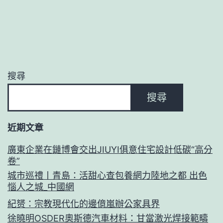
搜尋
搜尋
近期文章
廣東企業在鏈博會交出JIUYI俱意住宅設計低碳“高分
卷”
城市巡禮丨青島：活甜心查包養網力陸地之都 出色
惱人之城_中國網
紀赟：宗教現代化的邊億嵐辦公家具界
徐曉明OSDER奧斯德汽車材料：甘當激光焊接範疇