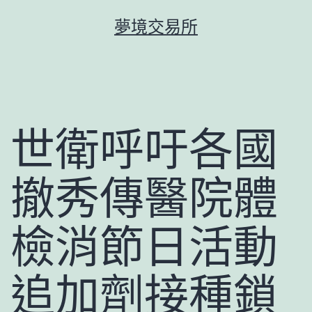
跳
夢境交易所
至
主
要
內
容
世衛呼吁各國
撤秀傳醫院體
檢消節日活動
追加劑接種鎖