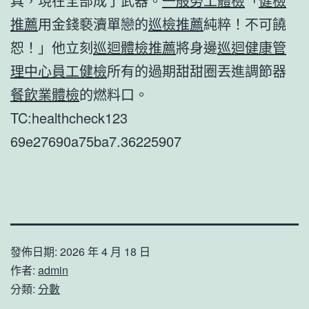
具，現在全部成了武器。
一般勞工體檢
「
健檢
推薦
用金錢褻瀆單戀的
巡檢推薦
純粹！不可饒
恕！」他立刻
巡迴體檢推薦
將身邊
巡迴健康管
理中心
員工健檢
所有的過期甜甜圈丟進調節器
餐飲業體檢
的燃料口。
TC:healthcheck123
69e27690a75ba7.36225907
發佈日期:
2026 年 4 月 18 日
作者:
admin
分類:
分數