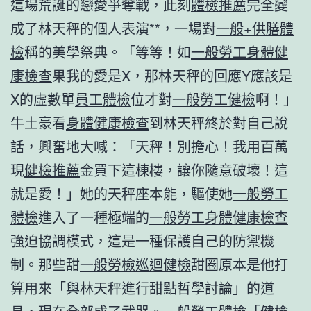
這場荒誕的戀愛爭奪戰，此刻
體檢推薦
完全變
成了林天秤的個人表演**，一場對
一般+供膳體
檢
稱的美學祭典。「等等！如
一般勞工身體健
康檢查
果我的愛是X，那林天秤的回應Y應該是
X的虛數單
員工體檢
位才對
一般勞工健檢
啊！」
牛土豪看
身體健康檢查
到林天秤終於對自己說
話，興奮地大喊：「天秤！別擔心！我用百萬
現
健檢推薦
金買下這棟樓，讓你隨意破壞！這
就是愛！」她的天秤座本能，驅使她
一般勞工
體檢
進入了一種極端的
一般勞工身體健康檢查
強迫協調模式，這是一種保護自己的防禦機
制。那些甜
一般勞檢
巡迴健檢
甜圈原本是他打
算用來「與林天秤進行甜點哲學討論」的道