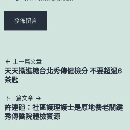
文
上一篇文章
天天攝進糖台北秀傳健檢分 不要超過6
章
茶匙
導
下一篇文章
覽
許連碹：社區護理護士是原地養老關鍵
秀傳醫院體檢資源