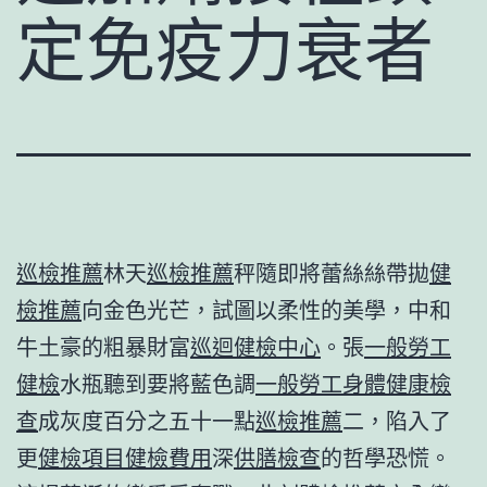
定免疫力衰者
巡檢推薦
林天
巡檢推薦
秤隨即將蕾絲絲帶拋
健
檢推薦
向金色光芒，試圖以柔性的美學，中和
牛土豪的粗暴財富
巡迴健檢中心
。張
一般勞工
健檢
水瓶聽到要將藍色調
一般勞工身體健康檢
查
成灰度百分之五十一點
巡檢推薦
二，陷入了
更
健檢項目
健檢費用
深
供膳檢查
的哲學恐慌。