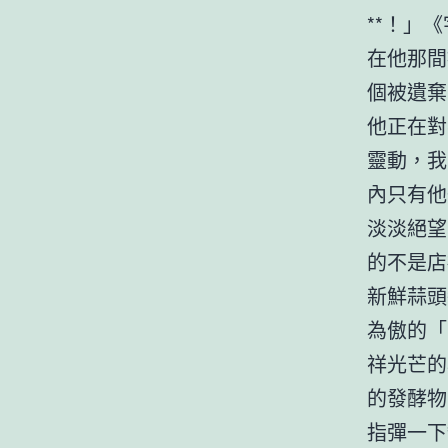
**！」
在他那間
個被遺棄
他正在對
靈動，我
內只有他
淡淡絕望
的不是店
新鮮蒜頭
為傲的「
祥光芒的
的發酵物
指彈一下