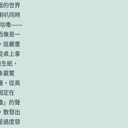
面的世界
喇叭同時
咕嚕——
而像是一
，這嚴重
從桌上拿
衛生紙，
象震驚
邊，從高
固定在
嚕」的聲
，散發出
是過度發