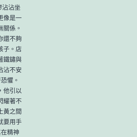
廖沾沾坐
更像是一
無關係。
你還不夠
孩子。店
著鐵鏽與
沾沾不安
層恐懼。
，他引以
閃耀著不
土黃之間
就要用手
其在精神