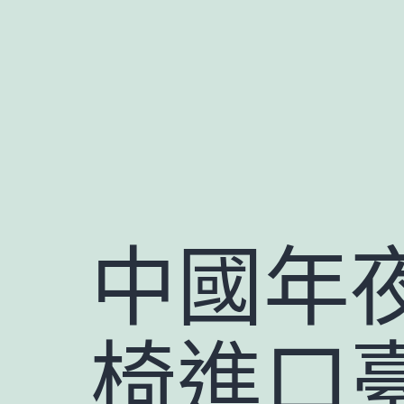
跳
至
主
要
內
容
中國年
椅進口