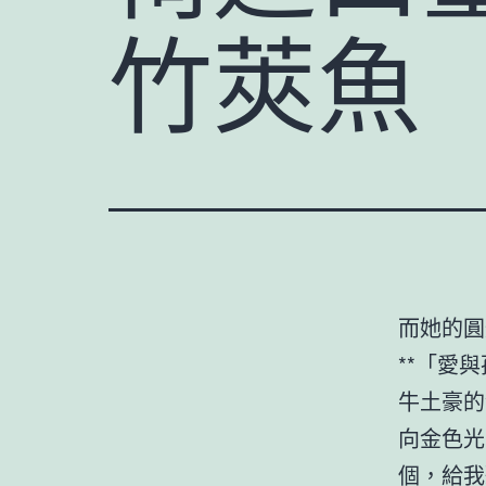
竹莢魚
而她的圓
**「愛
牛土豪的
向金色光
個，給我