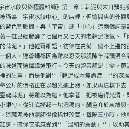
《宇宙水餃與終極醬料師》第一章：蒜泥與末日預兆
被稱為「宇宙水餃中心」的店裡，但這間店的外觀
的藍色塑膠棚，與「宇宙」或「中心」這兩個詞毫
著一缸已經發酵了七個月又七天的老蒜泥嘆氣。「
的蒜泥。」他輕聲細語，彷彿在責備一個不上進的
一個人，連蒼蠅都因為難以忍受那股陳年蒜頭混合
的味道而選擇繞道飛行。今天的營業額是：零。廖
裡的生意，而是他對**「蒜泥成本焦慮症」**的深
每公斤的價格正在以超光速上漲，如果再這樣下去
靈魂蒜泥」將難以為繼。他拿著一把被磨得光滑、
小銀勺，從缸底撈起一坨濃稠的、顏色介於灰綠與
。這蒜泥被他照顧得像稀世珍寶，每隔三小時，他
缸邊，確保它能感受到**「溫和的震動」**，以助