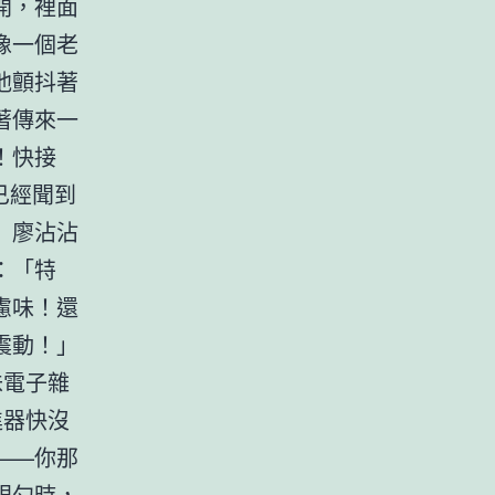
開，裡面
像一個老
他顫抖著
著傳來一
！快接
已經聞到
」廖沾沾
：「特
慮味！還
震動！」
味電子雜
進器快沒
——你那
銀勺時，