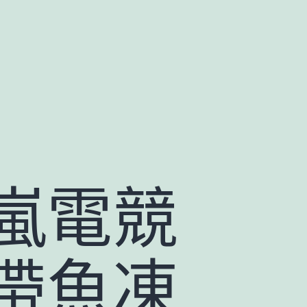
嵐電競
帶魚凍