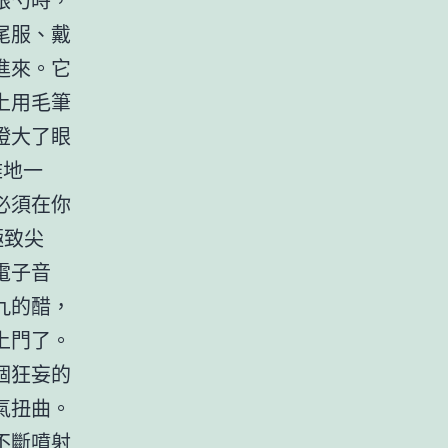
尾服、戴
進來。它
上用毛筆
瞪大了眼
雅地一
必須在你
極致尖
電子音
九的醋，
上門了。
個狂妄的
氣扭曲。
不斷噴射