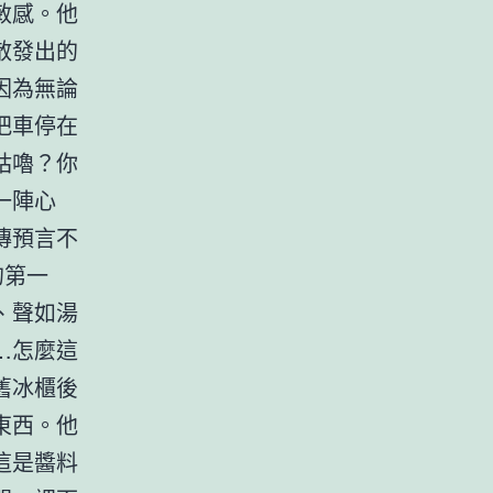
敏感。他
散發出的
因為無論
把車停在
咕嚕？你
一陣心
傳預言不
的第一
、聲如湯
…怎麼這
舊冰櫃後
東西。他
這是醬料