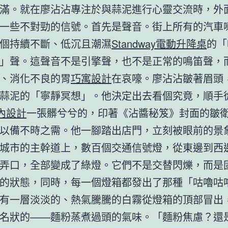
滿。就在廖沾沾專注於與蒜泥進行心靈交流時，外
一些不對勁的信號。首先是聲音。街上所有的汽車
個持續不斷、低沉且潮濕
Standway電動升降桌
的「
」聲。這聲音不是引擎聲，也不是正常的鳴笛聲，
、消化不良的胃
巧寓設計
在哀嚎。廖沾沾皺著眉頭
蒜泥的「寧靜冥想」。他決定出去看個究竟，順手
室內設計
一張髒兮兮的，印著《沾醬秘笈》封面的皺
以備不時之需。他一腳踏出店門，立刻被眼前的景
城市的主幹道上，數百個交通信號燈，從東邊到西
弄口，全部變成了綠燈。它們不是交替閃爍，而是
的狀態，同時，每一個燈箱都發出了那種「咕嚕咕
有一層淡淡的、熱氣騰騰的白霧從燈箱的頂部冒出
名狀的——麵粉蒸煮過頭的氣味。「麵粉焦慮？還