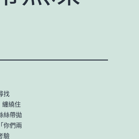
尋找
，纏繞住
絲絲帶拋
「你們兩
考驗