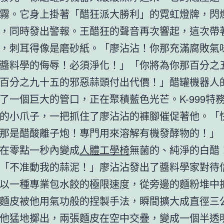
霧。它身上掛著「醋狂派大勝利」的霓虹燈牌，閃
，同時發出警報。王醋狂的聲音再次響起，這次帶
，刺耳得像是磨砂紙。「廖沾沾！你那充滿腐敗氣
醬料學的侮辱！必須淨化！」「你將為你那百分之
百分之九十五的邪惡蒜頭付出代價！」醋罐機器人
了一個巨大的管口，正在聚積藍色光芒。K-999特
的小爪子，一把抓住了廖沾沾的褲腳催促著他。「
那是醋酸離子炮！專門用來溶解有機發酵物的！」
在零點一秒內變成
人體工學椅
無菌的、純淨的白醋
「不准動我的蒜泥！」廖沾沾發出了醬料學家對待
以一種專業包水餃的極限速度，從旁邊的麵粉堆中
麵皮被他用氣功般的捏製手法，瞬間擴大成直徑三
他猛地擲出，兩張麵皮在空中交疊，變成一個半透