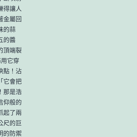
爍得讓人
著金屬回
味的蒜
五的醬
的頂端裂
務用它穿
快點！沾
「它會把
！那是浩
信仰般的
抓起了兩
公尺的巨
明的防禦