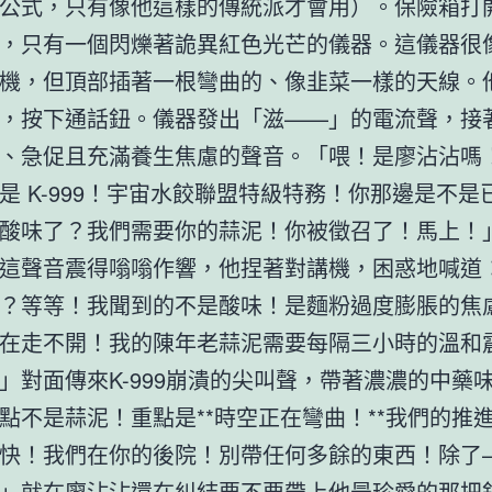
公式，只有像他這樣的傳統派才會用）。保險箱打
，只有一個閃爍著詭異紅色光芒的儀器。這儀器很
機，但頂部插著一根彎曲的、像韭菜一樣的天線。
，按下通話鈕。儀器發出「滋——」的電流聲，接
、急促且充滿養生焦慮的聲音。「喂！是廖沾沾嗎
是 K-999！宇宙水餃聯盟特級特務！你那邊是不是
酸味了？我們需要你的蒜泥！你被徵召了！馬上！
這聲音震得嗡嗡作響，他捏著對講機，困惑地喊道
？等等！我聞到的不是酸味！是麵粉過度膨脹的焦
在走不開！我的陳年老蒜泥需要每隔三小時的溫和
」對面傳來K-999崩潰的尖叫聲，帶著濃濃的中藥
點不是蒜泥！重點是**時空正在彎曲！**我們的推
快！我們在你的後院！別帶任何多餘的東西！除了
」就在廖沾沾還在糾結要不要帶上他最珍愛的那把