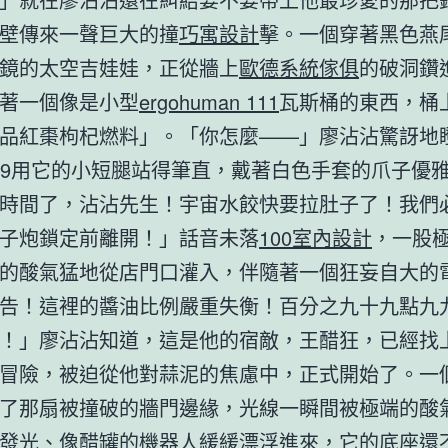
壁傳來一聲巨大的撞
巧寓設計
擊。一個穿著黑色燕
鏡的太空吉娃娃，正從牆上
歐德系統傢俱
的破洞鑽
著一個像是小型
ergohuman 111
瓦斯桶的東西，桶
品紅棗枸杞燃料」。「你怎麼——」廖沾沾驚訝地
999用它的小短腿站得筆直，戴著白色手套的爪子優
時間了，沾沾先生！宇宙水餃快要拉肚子了！我們
子炮鎖定前離開！」話音未落
100室內設計
，一股
的酸氣猛地從店門口灌入，伴隨著一個狂妄自大的
告！這裡的醬油比例嚴重失衡！百分之九十九點九
！」廖沾沾知道，這是他的宿敵，王醋狂，已經找
冒險，被迫從他對蒜泥的焦慮中，正式開始了。一
了那扇被撞破的牆門邊緣，光線一瞬間被極端的酸
發光、像醋罐的機器人緩緩漂浮進來，它的底座還