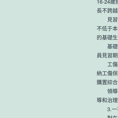
16-2
長不跨越
見習
不低于本
的基礎生
基礎
員見習期
工傷
納工傷保
購置綜合
領導
導和治理
3.
對在