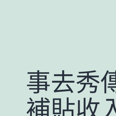
跳
至
主
要
內
容
事去秀
補貼收