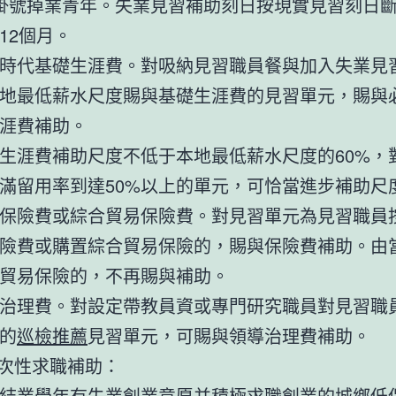
4歲掛號掉業青年。失業見習補助刻日按現實見習刻日
12個月。
時代基礎生涯費。對吸納見習職員餐與加入失業見
地最低薪水尺度賜與基礎生涯費的見習單元，賜與
涯費補助。
生涯費補助尺度不低于本地最低薪水尺度的60%，
滿留用率到達50%以上的單元，可恰當進步補助尺
保險費或綜合貿易保險費。對見習單元為見習職員
險費或購置綜合貿易保險的，賜與保險費補助。由
貿易保險的，不再賜與補助。
治理費。對設定帶教員資或專門研究職員對見習職
的
巡檢推薦
見習單元，可賜與領導治理費補助。
一次性求職補助：
結業學年有失業創業意愿并積極求職創業的城鄉低