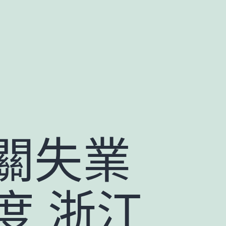
關失業
度 浙江