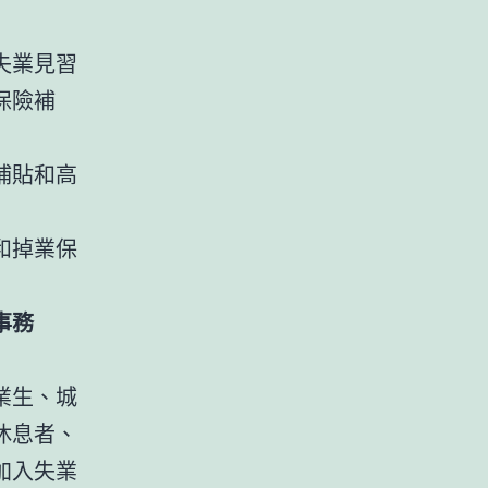
失業見習
保險補
補貼和高
和掉業保
事務
業生、城
休息者、
加入失業