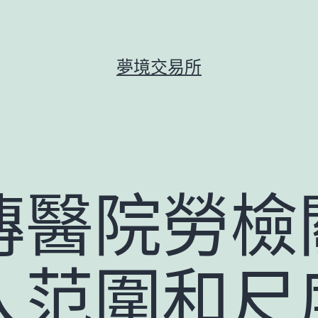
夢境交易所
傳醫院勞檢
入范圍和尺