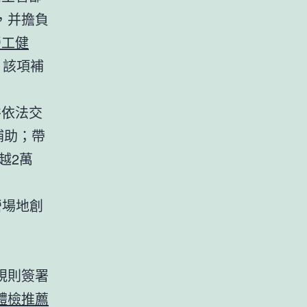
，并擔負
勞工健
。該項補
并依法交
補助；帶
越2萬
營場地創
規則簽署
體檢推薦