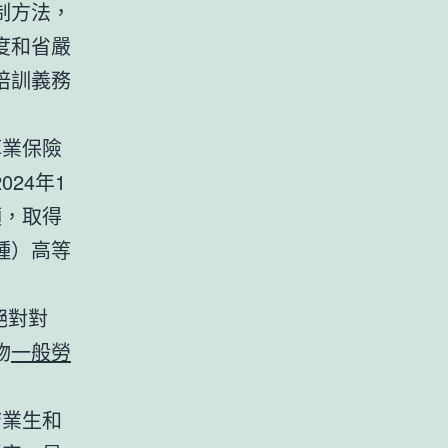
制方法，
度和省嚴
培訓義務
掉業保險
24年1
領，取得
種）高等
絕對對
物
一般勞
結業生和