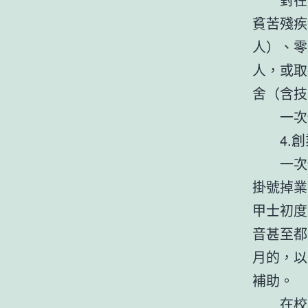
貧苦殘疾
人）、零
人，或取
舍（含技
一次
4.
一次
掛號掉業
甲士初度
音甚至都
月的，以
補助。
在校