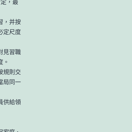
斷定，最
習，并按
必定尺度
對見習職
度。
按規則交
當局同一
員供給領
保家庭、