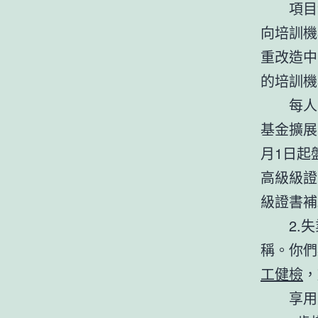
項目
向培訓機
重改造中
的培訓機
每人
基金擴展
月1日起
高級級證
級證書補
2.
稱。你們
工健檢
，
享用