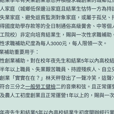
人家庭（城鄉低保邊沿家庭且結業生怙恃一方為持
失業家庭、避免返貧監測對象家庭，或屬于孤兒、
得國度助學存款等的全日制通俗高級黌舍、中等個
工院校）非定向培育結業生，賜與一次性求職補助
性求職補助尺度為每人3000元，每人限領一次。
創業補助重要用于：
性創業補助。對在校年夜先生和結業5年以內高校
半年以上職員、失業艱苦職員、持證殘疾人、自立
創業「實實在在？」林天秤發出了一聲冷笑，這聲
符合三分之
一般勞工健檢
二的音樂和弦。且正常運
及農人工初度創業且正常運營1年以上的，賜與一
年夜先生和結業5年以內高校結業生初度開辦經行