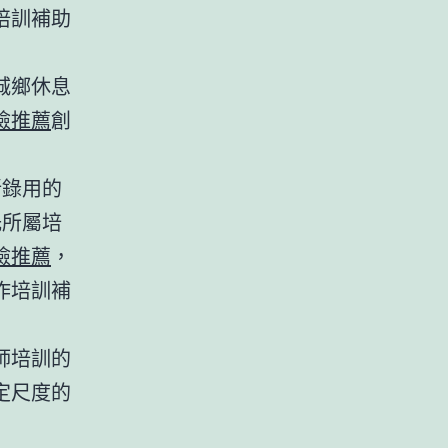
培訓補助
城鄉休息
檢推薦
創
新錄用的
托所屬培
檢推薦
，
作培訓補
師培訓的
定尺度的