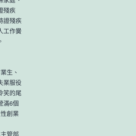
證殘疾
持證殘疾
人工作黌
。
結業生、
失業服役
冷笑的尾
營滿6個
次性創業
業主管部